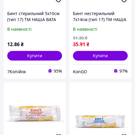
Бинт стерильний 5х10см
Бинт нестерильний
(тип 17) ТМ НАША ВАТА
7х14см (тип 17) ТМ НАША
ВАТА "Kg"
В наявності
В наявності
51
.30
₴
12
.86
₴
35
.91
₴
Купити
Купити
95%
97%
7Koпійок
KonGO