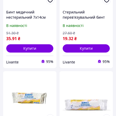
Бинт медичний
Стерильний
нестерильний 7х14см
перев'язувальний бинт
(тип 17) ТМ НАША ВАТА
5х10см (тип 17) ТМ НАША
В наявності
В наявності
"Lv"
ВАТА "Lv"
51
.30
₴
27
.60
₴
35
.91
₴
19
.32
₴
Купити
Купити
95%
95%
Livante
Livante