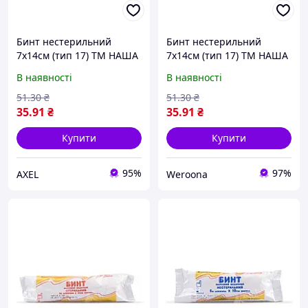
Бинт нестерильний
Бинт нестерильний
7х14см (тип 17) ТМ НАША
7х14см (тип 17) ТМ НАША
ВАТА "Ax"
ВАТА "Wr"
В наявності
В наявності
51
.30
₴
51
.30
₴
35
.91
₴
35
.91
₴
Купити
Купити
95%
97%
AXEL
Weroona