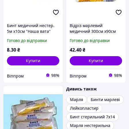
Бинт медичний нестер.
Відріз марлевий
5м х10см "Наша вата"
медичний 300см х90см
"Наша вата" ( 3м.)
Готово до відправки
Готово до відправки
8
.30
₴
42
.40
₴
Купити
Купити
98%
98%
Віппром
Віппром
Дивись також
Марля
Бинти марлеві
Лейкопластир
Бинт стерильний 7х14
Марля нестерильна