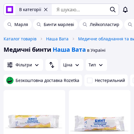
В категорії
Марля
Бинти марлеві
Лейкопластир
Каталог товарів
Наша Вата
Медичні бинти
Наша Вата
в Україні
Фільтри
Ціна
Тип
Безкоштовна доставка Rozetka
Нестерильний