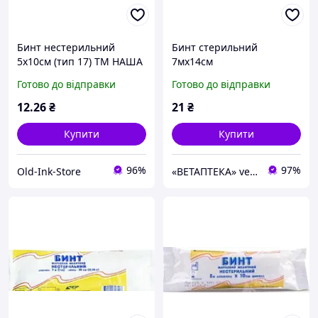
Бинт нестерильний
Бинт стерильний
5х10см (тип 17) ТМ НАША
7мх14см
ВАТА
Готово до відправки
Готово до відправки
12
.26
₴
21
₴
Купити
Купити
96%
97%
Old-Ink-Store
«ВЕТАПТЕКА» vetapteka.vinnica.ua