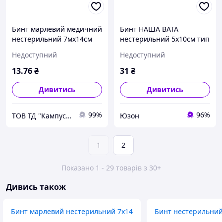
Бинт марлевий медичний
Бинт НАША ВАТА
нестерильний 7мх14см
нестерильний 5х10см тип
"Наша вата"
17
Недоступний
Недоступний
13
.76
₴
31
₴
Дивитись
Дивитись
99%
96%
ТОВ ТД "Кампус Коттон Клаб"
Юзон
1
2
Показано 1 - 29 товарів з 30+
Дивись також
Бинт марлевий нестерильний 7х14
Бинт нестерильний