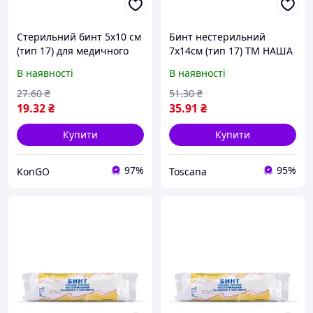
Стерильний бинт 5х10 см
Бинт нестерильний
(тип 17) для медичного
7х14см (тип 17) ТМ НАША
використання, ТМ НАША
ВАТА "Ts"
В наявності
В наявності
ВАТА "Kg"
27
.60
₴
51
.30
₴
19
.32
₴
35
.91
₴
Купити
Купити
97%
95%
KonGO
Toscana