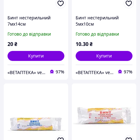
Бинт нестерильний
Бинт нестерильний
7мх14см
5мх10см
Готово до відправки
Готово до відправки
20
₴
10
.30
₴
Купити
Купити
97%
97%
«ВЕТАПТЕКА» vetapteka.vinnica.ua
«ВЕТАПТЕКА» vetapteka.vinnica.ua