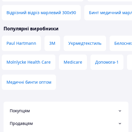
Відрізний відріз марлевий 300х90
Бинт медичний марл
Популярні виробники
Paul Hartmann
3М
Укрмедтекстиль
Белосне
Molnlycke Health Care
Medicare
Допомога-1
Медичні бинти оптом
Покупцям
Продавцям