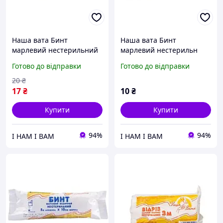
Наша вата Бинт
Наша вата Бинт
марлевий нестерильний
марлевий нестерильн
7х14 тип 17
5х10 тип 17
Готово до відправки
Готово до відправки
20
₴
17
₴
10
₴
Купити
Купити
94%
94%
І НАМ І ВАМ
І НАМ І ВАМ