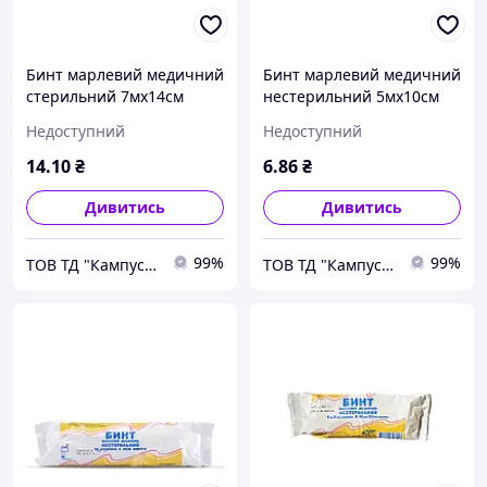
Бинт марлевий медичний
Бинт марлевий медичний
стерильний 7мх14см
нестерильний 5мх10см
"Наша вата"
"Наша вата"
Недоступний
Недоступний
14
.10
₴
6
.86
₴
Дивитись
Дивитись
99%
99%
ТОВ ТД "Кампус Коттон Клаб"
ТОВ ТД "Кампус Коттон Клаб"