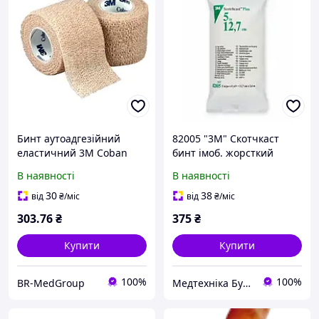
Бинт аутоадгезійний
82005 "3М" Скотчкаст
еластичний 3М Coban
бинт імоб. жорсткий
(Кобан) самофіксувальний
12,7см*3,6м (біл)
В наявності
В наявності
тілесний 10 см × 4,5 м
30
38
від
₴
/міс
від
₴
/міс
303
.76
₴
375
₴
Купити
Купити
100%
100%
BR-MedGroup
Медтехніка Буковина