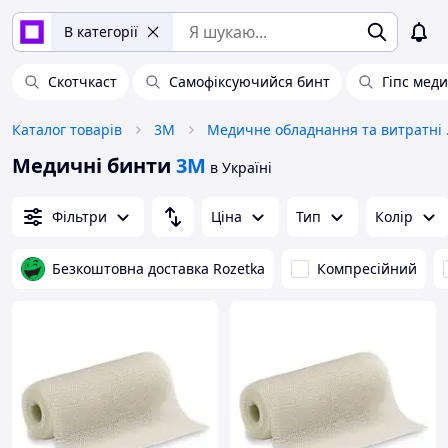
В категорії
Скотчкаст
Самофіксуючийся бинт
Гіпс мед
Каталог товарів
3М
Медичне
Медичні бинти
3М
в Україні
Фільтри
Ціна
Тип
Колір
Безкоштовна доставка Rozetka
Компресійний