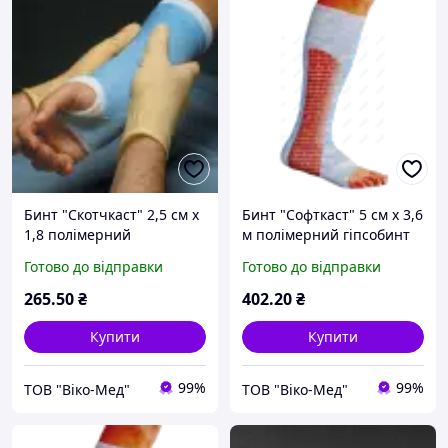
Бинт "Скотчкаст" 2,5 см х
Бинт "Софткаст" 5 см х 3,6
1,8 полімерний
м полімерний гіпсобинт
гипсобинт*
(білий)
Готово до відправки
Готово до відправки
265
.50
₴
402
.20
₴
Купити
Купити
99%
99%
ТОВ "Віко-Мед"
ТОВ "Віко-Мед"