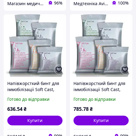
96%
100%
Магазин медичних товарів "МАКСМЕД"
Медтехніка Avicenna medteh-ua.com
Напівжорсткий бинт для
Напівжорсткий бинт для
іммобілізації Soft Cast,
іммобілізації Soft Cast,
10,1см*3,6м, білий,
12,7см*3,6м, білий,
Готово до відправки
Готово до відправки
636
.54
₴
785
.78
₴
Купити
Купити
99%
99%