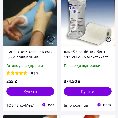
Бинт "Скотчкаст" 7,6 см х
Іммобілізаційний бинт
3,6 м полімерний
10.1 см х 3.6 м скотчкаст
гіпсобинт, жорсткий *
TM Scotchcast Plus 3M
Готово до відправки
Готово до відправки
жорсткий полімерний
гіпс 82004
5.0
(2)
255
₴
374
.50
₴
Купити
Купити
99%
100%
ТОВ "Віко-Мед"
timon.com.ua