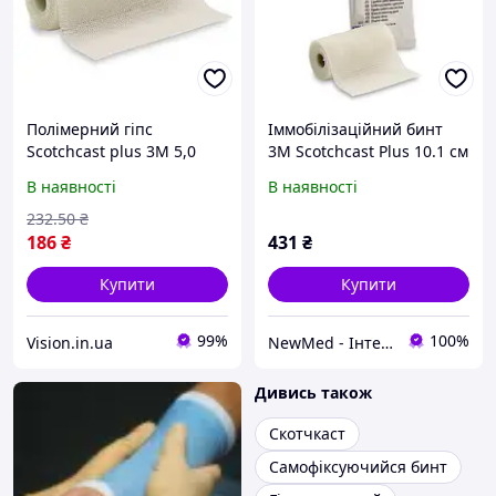
Полімерний гіпс
Іммобілізаційний бинт
Scotchcast plus 3M 5,0
3M Scotchcast Plus 10.1 см
см*3,6м, жорсткий, білий
x 3.6 м (Білий)
В наявності
В наявності
(82002) / Скотчкаст плюс
232
.50
₴
186
₴
431
₴
Купити
Купити
99%
100%
Vision.in.ua
NewMed - Інтернет-магазин медичних та ортопедичних товарів
Дивись також
Скотчкаст
Самофіксуючийся бинт