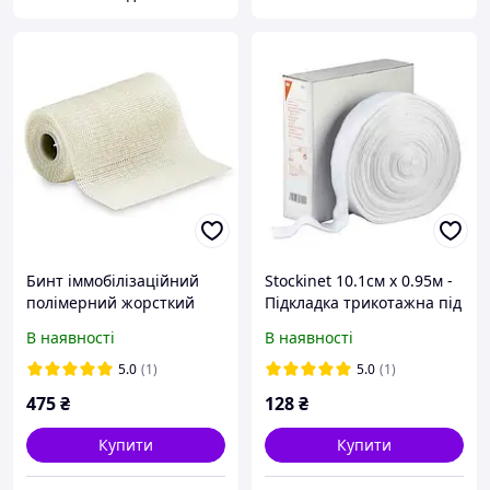
Бинт іммобілізаційний
Stockinet 10.1см х 0.95м -
полімерний жорсткий
Підкладка трикотажна під
Scotchcast (Скотчкаст)
гіпс (Білий)
В наявності
В наявності
5.0
(1)
5.0
(1)
475
₴
128
₴
Купити
Купити