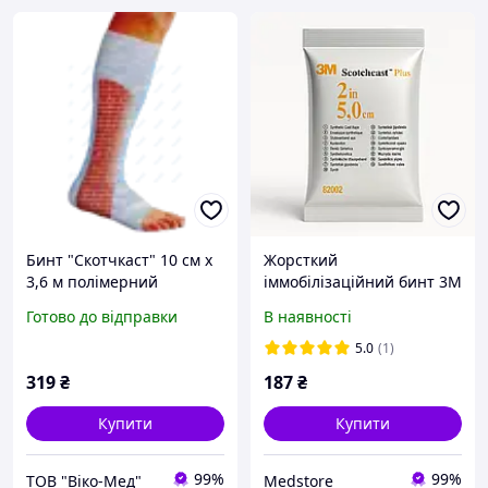
Бинт "Скотчкаст" 10 см х
Жорсткий
3,6 м полімерний
іммобілізаційний бинт 3M
жорсткий гіпсобинт *
Scotchcast Plus 5см х 3,6 м
Готово до відправки
В наявності
(білий)
5.0
(1)
319
₴
187
₴
Купити
Купити
99%
99%
ТОВ "Віко-Мед"
Medstore