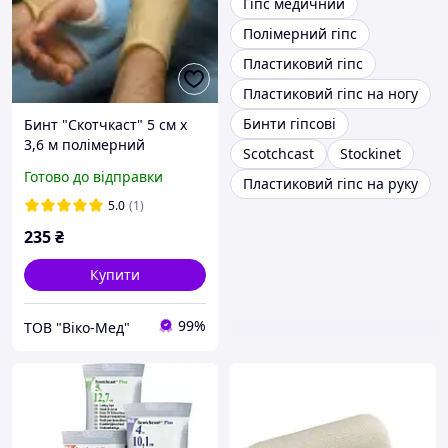
Гіпс медичний
Полімерний гіпс
Пластиковий гіпс
Пластиковий гіпс на ногу
Бинти гіпсові
Бинт "Скотчкаст" 5 см х
3,6 м полімерний
Scotchcast
Stockinet
жорсткий гіпсобинт,
Готово до відправки
Пластиковий гіпс на руку
білий *
5.0
(1)
235
₴
Купити
99%
ТОВ "Віко-Мед"