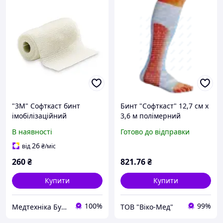
"3М" Софткаст бинт
Бинт "Софткаст" 12,7 см х
імобілізаційний
3,6 м полімерний
напівжорсткий 82103
гипсобинт
В наявності
Готово до відправки
білий 7,6cм x 3.6м
26
від
₴
/міс
260
₴
821
.76
₴
Купити
Купити
100%
99%
Медтехніка Буковина
ТОВ "Віко-Мед"