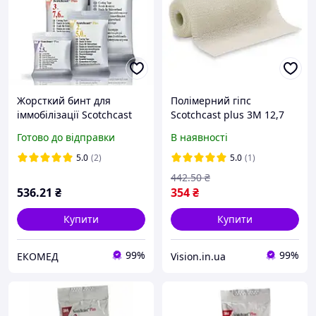
Жорсткий бинт для
Полімерний гіпс
іммобілізації Scotchcast
Scotchcast plus 3M 12,7
плюс, 12,7 см*3,6м, білий,
см*3,6м, жорсткий, білий
Готово до відправки
В наявності
(82005) / Скотчкаст плюс
5.0
(2)
5.0
(1)
442
.50
₴
536
.21
₴
354
₴
Купити
Купити
99%
99%
ЕКОМЕД
Vision.in.ua