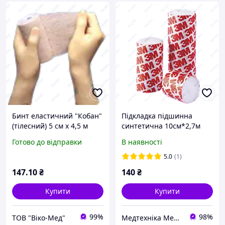
Бинт еластичний "Кобан"
Підкладка підшинна
(тілесний) 5 см х 4,5 м
синтетична 10см*2,7м
Готово до відправки
В наявності
5.0
(1)
147
.10
₴
140
₴
Купити
Купити
99%
98%
ТОВ "Віко-Мед"
Медтехніка Medzabota.com.ua