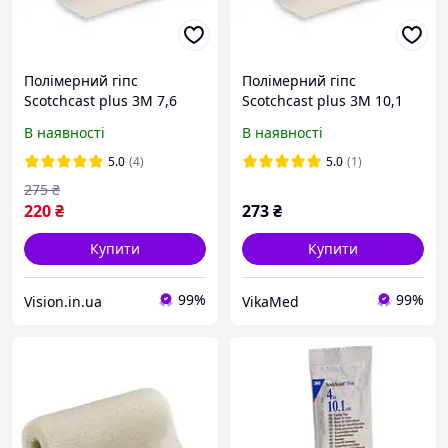
Полімерний гіпс
Полімерний гіпс
Scotchcast plus 3M 7,6
Scotchcast plus 3M 10,1
см*3,6м, жорсткий, білий
см*3,6м, жорсткий, білий
В наявності
В наявності
(82003) / Скотчкаст плюс
(82004) / Скотчкаст плюс
5.0
(4)
5.0
(1)
275
₴
220
₴
273
₴
Купити
Купити
99%
99%
Vision.in.ua
VikaMed