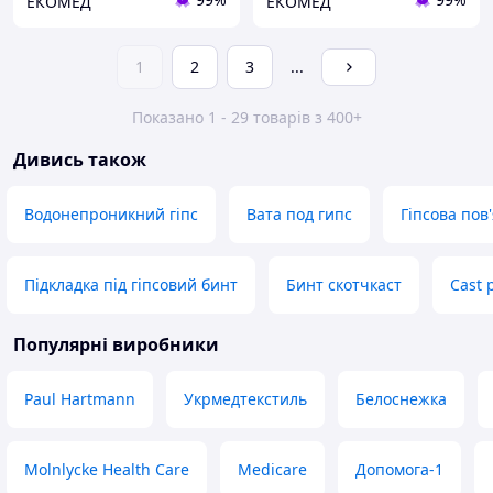
ЕКОМЕД
ЕКОМЕД
1
2
3
...
Показано 1 - 29 товарів з 400+
Дивись також
Водонепроникний гіпс
Вата под гипс
Гіпсова пов
Підкладка під гіпсовий бинт
Бинт скотчкаст
Cast 
Популярні виробники
Paul Hartmann
Укрмедтекстиль
Белоснежка
Molnlycke Health Care
Medicare
Допомога-1