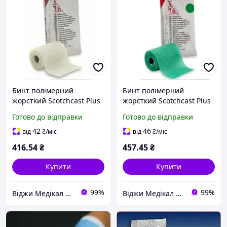
Бинт полімерний
Бинт полімерний
жорсткий Scotchcast Plus
жорсткий Scotchcast Plus
7,6 см × 3,6 м білий
10,1 см × 3,6 м зелений
Готово до відправки
Готово до відправки
42
46
від
₴
/міс
від
₴
/міс
416
.54
₴
457
.45
₴
Купити
Купити
99%
99%
Віджи Медікал Україна - Інтернет-магазин медичних товарів
Віджи Медікал Україна - Інтернет-магазин медичних товарів