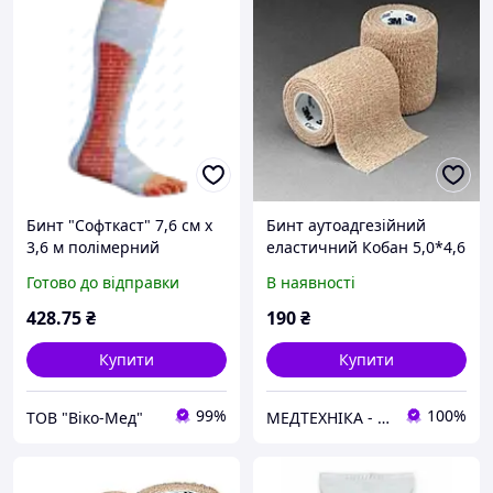
Бинт "Софткаст" 7,6 см х
Бинт аутоадгезійний
3,6 м полімерний
еластичний Кобан 5,0*4,6
гипсобинт, білий
см.
Готово до відправки
В наявності
428
.75
₴
190
₴
Купити
Купити
99%
100%
ТОВ "Віко-Мед"
МЕДТЕХНІКА - шлях до здоров'я