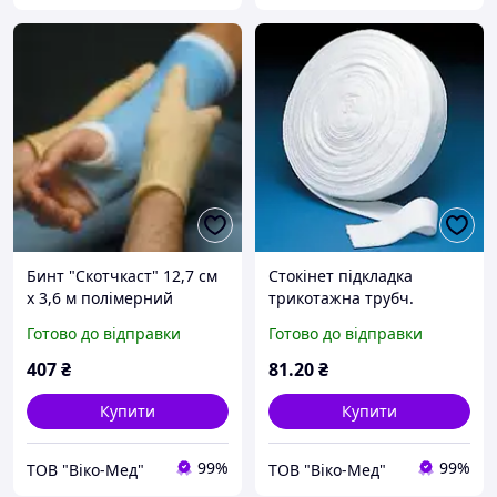
Бинт "Скотчкаст" 12,7 см
Стокінет підкладка
х 3,6 м полімерний
трикотажна трубч.
гіпсобинт білий *
5,0см*0,95м №1
Готово до відправки
Готово до відправки
407
₴
81
.20
₴
Купити
Купити
99%
99%
ТОВ "Віко-Мед"
ТОВ "Віко-Мед"