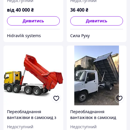
Недоступний
Недоступний
самоскида ГЦ 3507-01-
8603010 ГЦ 111.02.015 11
від
40 000
₴
36 400
₴
Дивитись
Дивитись
Hidravlik sуstems
Сила Руху
Переобладнання
Переобладнання
вантажівки в самоскид з
вантажівок в самоскид
пластиковим гідробаком
LDV
Недоступний
Недоступний