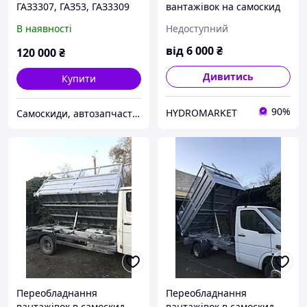
ГАЗ3307, ГАЗ53, ГАЗ3309
вантажівок на самоскид
В наявності
Недоступний
від
6 000
₴
120 000
₴
Дивитись
Купити
90%
HYDROMARKET
Самоскиди, автозапчастини, металеві вироби
Переобладнання
Переобладнання
вантажівок в самоскид
вантажівок в самоскид