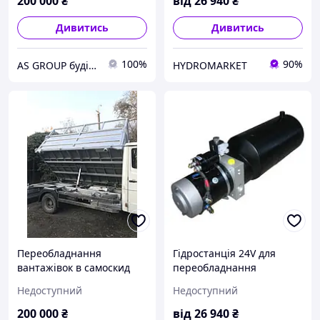
200 000
₴
від
26 940
₴
Дивитись
Дивитись
100%
90%
AS GROUP будівельно-промислова група
HYDROMARKET
Переобладнання
Гідростанція 24V для
вантажівок в самоскид
переобладнання
Mercedes Vario
вантажівки МАЗ самоскид
Недоступний
Недоступний
200 000
₴
від
26 940
₴