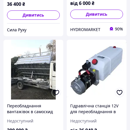
8603010 ГЦ 111.02.015 11
від
6 000
₴
36 400
₴
Дивитись
Дивитись
90%
HYDROMARKET
Сила Руху
Переобладнання
Гідравлічна станція 12V
вантажівок в самоскид
для переобладнання в
самоскид DAF
Недоступний
Недоступний