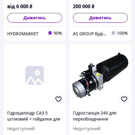
від
6 000
₴
200 000
₴
Дивитись
Дивитись
90%
100%
HYDROMARKET
AS GROUP будівельно-промислова група
Гідроциліндр САЗ 5
Гідростанція 24V для
штоковий + гойдалки для
переобладнання
переобладнання
вантажівок в самоскид
Недоступний
Недоступний
самоскида ГЦ 3507-01-