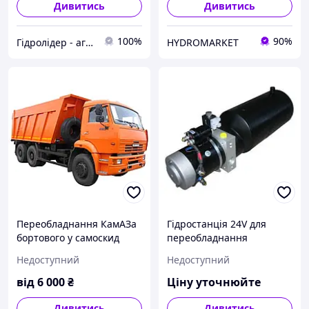
Дивитись
Дивитись
100%
90%
Гідролідер - агротехніка, промислове та будівельне обладнання
HYDROMARKET
Переобладнання КамАЗа
Гідростанція 24V для
бортового у самоскид
переобладнання
вантажівок в самоскид
Недоступний
Недоступний
від
6 000
₴
Ціну уточнюйте
Дивитись
Дивитись