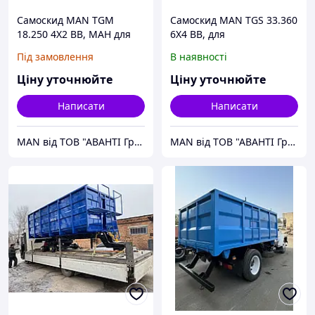
Самоскид MAN TGM
Самоскид MAN TGS 33.360
18.250 4X2 BB, МАН для
6X4 BB, для
переобладнання в
переобладнання в
Під замовлення
В наявності
піскорозкидання
піскорозкидач із відвалом
Ціну уточнюйте
Ціну уточнюйте
Написати
Написати
MAN від ТОВ "АВАНТІ Груп" офіційного дилера MAN Truck & Bus в Україні
MAN від ТОВ "АВАНТІ Груп" офіційного дилера MAN Truck & Bus в Україні