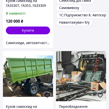
Самоскид доставка
Кузов cамоскид на
ГАЗ3307, ГАЗ53, ГАЗ3309
Самовивозу
В наявності
1С:Підприємство 8. Автосерві
120 000
₴
Навантажувач б/у
Купити
Самоскиди, автозапчастини, металеві вироби
Кузов cамоскид на
Переобладнання