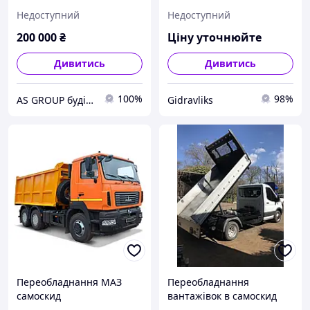
Mercedes T1 REX
переобладнання
Недоступний
Недоступний
самоскида ГЦ 3507-01-
8603010 ГЦ 111.02.015 11
200 000
₴
Ціну уточнюйте
Дивитись
Дивитись
100%
98%
AS GROUP будівельно-промислова група
Gidravliks
Переобладнання МАЗ
Переобладнання
самоскид
вантажівок в самоскид
FORD Tranzit