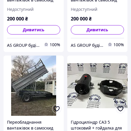
Mercedes Vario
Mercedes Sprinter
Недоступний
Недоступний
200 000
₴
200 000
₴
Дивитись
Дивитись
100%
100%
AS GROUP будівельно-промислова група
AS GROUP будівельно-промислова група
Переобладнання
Гідроциліндр САЗ 5
вантажівок в самоскид
штоковий + гойдалка для