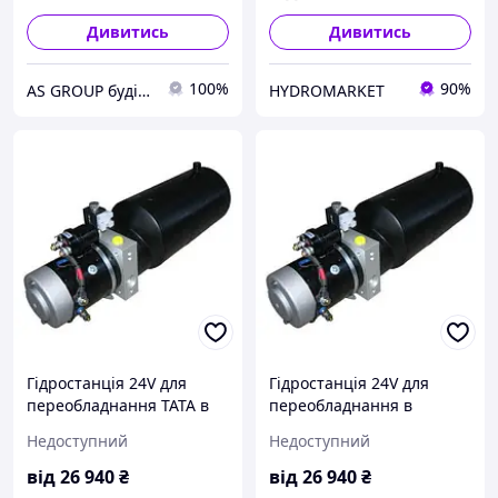
Дивитись
Дивитись
100%
90%
AS GROUP будівельно-промислова група
HYDROMARKET
Гідростанція 24V для
Гідростанція 24V для
переобладнання ТАТА в
переобладнання в
самоскид
самоскид Foton BJ
Недоступний
Недоступний
від
26 940
₴
від
26 940
₴