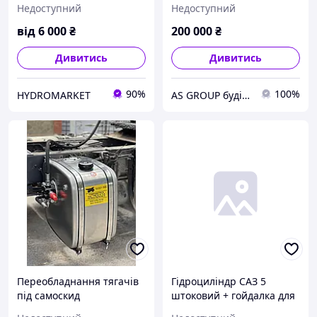
Недоступний
Недоступний
від
6 000
₴
200 000
₴
Дивитись
Дивитись
90%
100%
HYDROMARKET
AS GROUP будівельно-промислова група
Переобладнання тягачів
Гідроциліндр САЗ 5
під самоскид
штоковий + гойдалка для
переобладнання