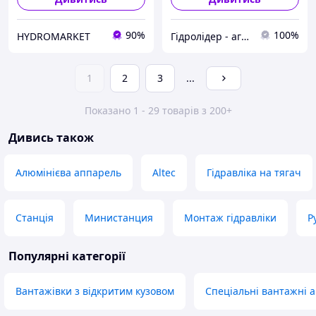
90%
100%
HYDROMARKET
Гідролідер - агротехніка, промислове та будівельне обладнання
1
2
3
...
Показано 1 - 29 товарів з 200+
Дивись також
Алюмінієва аппарель
Altec
Гідравліка на тягач
Станція
Министанция
Монтаж гідравліки
Р
Популярні категорії
Вантажівки з відкритим кузовом
Спеціальні вантажні а