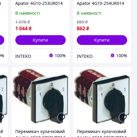
4
Apator 4G10-253UR014
Apator 4G10-254UR014
В наявності
В наявності
1 076
₴
889
₴
1 044
₴
862
₴
Купити
Купити
0%
100%
100%
INTEKO
INTEKO
ий
Перемикач кулачковий
Перемикач кулачковий