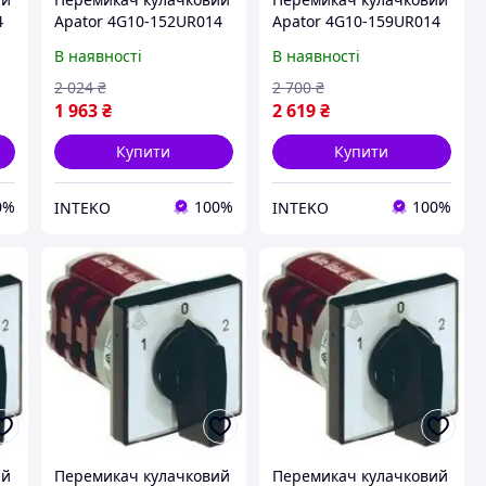
4
Apator 4G10-152UR014
Apator 4G10-159UR014
В наявності
В наявності
2 024
₴
2 700
₴
1 963
₴
2 619
₴
Купити
Купити
0%
100%
100%
INTEKO
INTEKO
ий
Перемикач кулачковий
Перемикач кулачковий