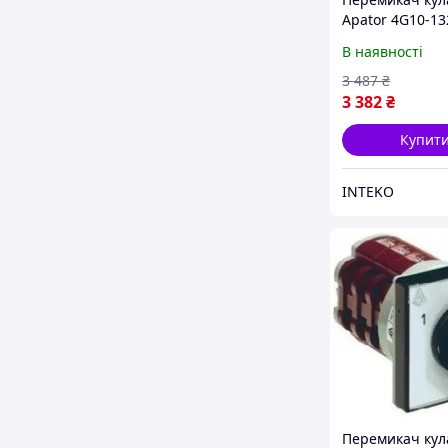
Apator 4G10-1
В наявності
3 487
₴
3 382
₴
Купит
INTEKO
Перемикач кул