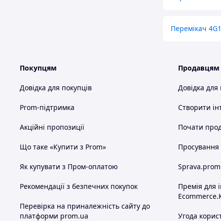
Перемікач 4G1
Покупцям
Продавцям
Довідка для покупців
Довідка для
Prom-підтримка
Створити ін
Акційні пропозиції
Почати прод
Що таке «Купити з Prom»
Просування в
Як купувати з Пром-оплатою
Sprava.prom
Рекомендації з безпечних покупок
Премія для 
Ecommerce.
Перевірка на приналежність сайту до
платформи prom.ua
Угода корис