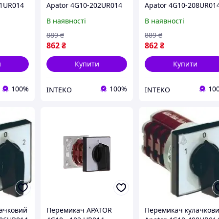
61UR014
Apator 4G10-202UR014
Apator 4G10-208UR01
В наявності
В наявності
889
₴
889
₴
862
₴
862
₴
и
Купити
Купити
100%
100%
10
INTEKO
INTEKO
ачковий
Перемикач APATOR
Перемикач кулачков