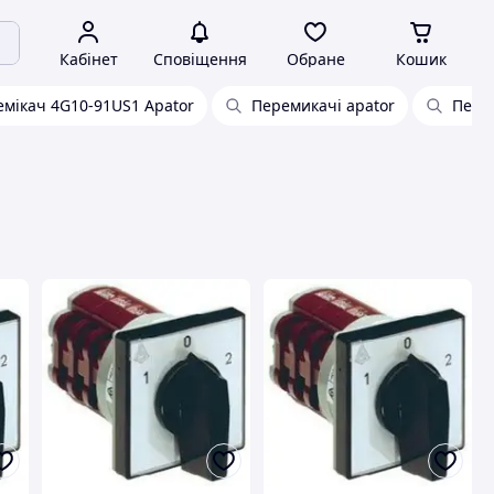
Кабінет
Сповіщення
Обране
Кошик
мікач 4G10-91US1 Apator
Перемикачі apator
Перем