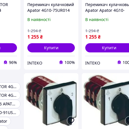
ATOR
Перемикач кулачковий
Перемикач кулачков
4
Apator 4G10-75UR014
Apator Apator 4G10-
101UR014
В наявності
В наявності
1 294
₴
1 294
₴
1 255
₴
1 255
₴
и
Купити
Купити
96%
100%
10
INTEKO
INTEKO
Перемікач APATOR 4G25-96 UR114
Перемікач APATOR 4G10-54 US1R014
Перемікач 4G16 APATOR
Перемікач 4G10-91US1 Apator
ator