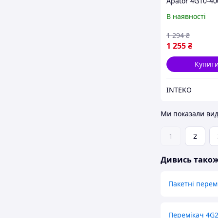
Apator 4G10-4
В наявності
1 294
₴
1 255
₴
Купит
INTEKO
Ми показали вид
1
2
Дивись тако
Пакетні перем
Перемікач 4G