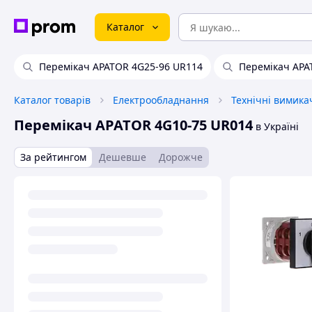
Каталог
Перемікач APATOR 4G25-96 UR114
Перемікач APA
Каталог товарів
Електрообладнання
Технічні вимика
Перемікач APATOR 4G10-75 UR014
в Україні
За рейтингом
Дешевше
Дорожче