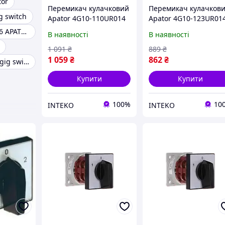
tor
Перемикач кулачковий
Перемикач кулачков
g switch
Apator 4G10-110UR014
Apator 4G10-123UR01
Перемікач 4G16 APATOR 16а
В наявності
В наявності
1 091
₴
889
₴
1 059
₴
862
₴
Gs108mx multi gig switch
Купити
Купити
100%
10
INTEKO
INTEKO