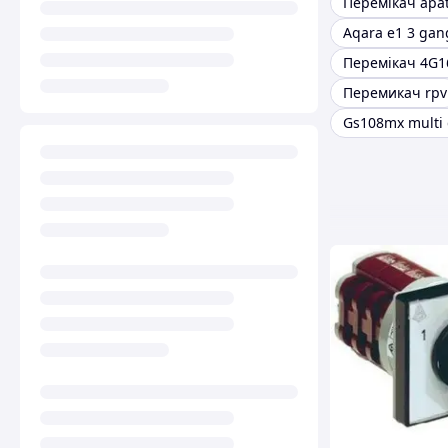
Перемікач apa
Aqara e1 3 gan
Перемикач rpv