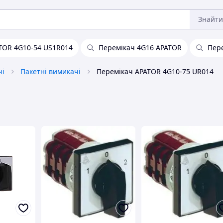
Знайти
TOR 4G10-54 US1R014
Перемікач 4G16 APATOR
Пере
чі
Пакетні вимикачі
Перемікач APATOR 4G10-75 UR014