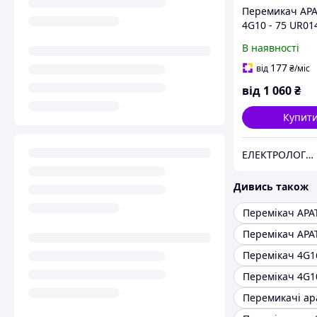
Перемикач AP
4G10 - 75 UR01
В наявності
177
від
₴
/міс
від
1 060
₴
Купит
ЕЛЕКТРОЛОГІСТИК
Дивись також
Перемикачі ap