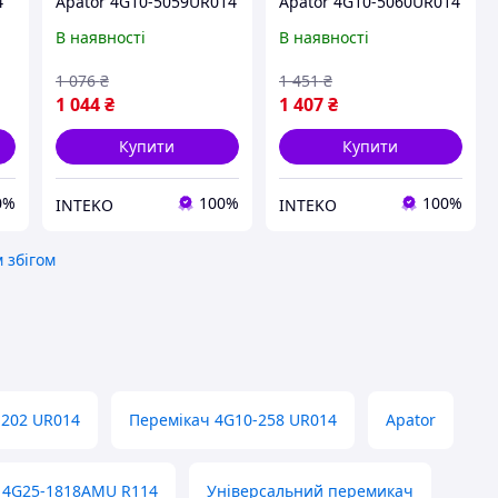
4
Apator 4G10-5059UR014
Apator 4G10-5060UR014
В наявності
В наявності
1 076
₴
1 451
₴
1 044
₴
1 407
₴
Купити
Купити
0%
100%
100%
INTEKO
INTEKO
 збігом
202 UR014
Перемікач 4G10-258 UR014
Apator
 4G25-1818AMU R114
Універсальний перемикач