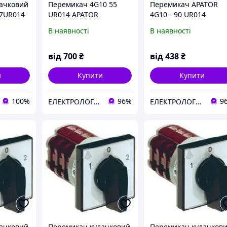
ачковий
Перемикач 4G10 55
Перемикач APATOR
27UR014
UR014 APATOR
4G10 - 90 UR014
В наявності
В наявності
від
700
₴
від
438
₴
и
Купити
Купити
100%
96%
9
ЕЛЕКТРОЛОГІСТИК
ЕЛЕКТРОЛОГІСТИК
ачковий
Перемикач кулачковий
Перемикач кулачков