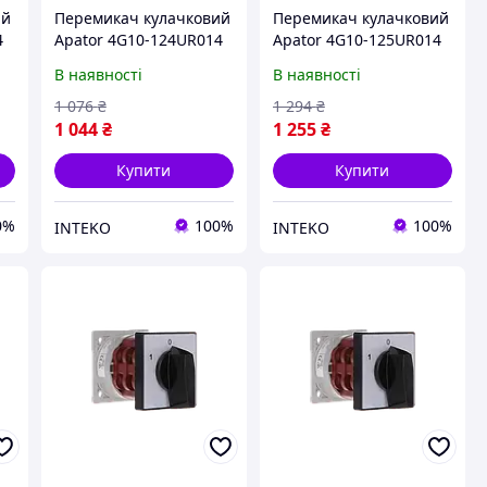
ий
Перемикач кулачковий
Перемикач кулачковий
4
Apator 4G10-124UR014
Apator 4G10-125UR014
В наявності
В наявності
1 076
₴
1 294
₴
1 044
₴
1 255
₴
Купити
Купити
0%
100%
100%
INTEKO
INTEKO