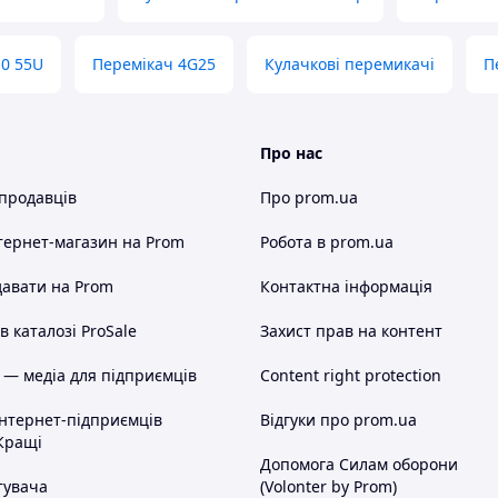
0 55U
Перемікач 4G25
Кулачкові перемикачі
П
Про нас
 продавців
Про prom.ua
тернет-магазин
на Prom
Робота в prom.ua
авати на Prom
Контактна інформація
 каталозі ProSale
Захист прав на контент
 — медіа для підприємців
Content right protection
інтернет-підприємців
Відгуки про prom.ua
Кращі
Допомога Силам оборони
тувача
(Volonter by Prom)