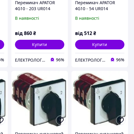
Перемикач APATOR
Перемикач APATOR
4G10 - 203 UR014
4G10 - 54 UR014
В наявності
В наявності
від
860
₴
від
512
₴
Купити
Купити
6%
96%
96%
ЕЛЕКТРОЛОГІСТИК
ЕЛЕКТРОЛОГІСТИК
ий
Перемикач кулачковий
Перемикач кулачковий