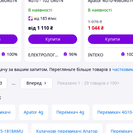
006UR014
4G10 - 102 UR014
Apator 4G10-498UR01
В наявності
В наявності
185
від
₴
/міс
1 076
₴
від
1 110
₴
1 044
₴
и
Купити
Купити
100%
96%
10
ЕЛЕКТРОЛОГІСТИК
INTEKO
ачу за вашим запитом.
Перегляньте більше товарів з
частковим
3
...
Вперед
Показано 1 - 29 товарів з 100+
ж
икачі
Apator 4g
Перемікач 4g
Перемикач 4G10-
25-1818AMU
Кулачкові перемикачі Апатор
Перемікач