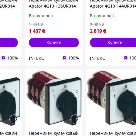
32UR014
Apator 4G10-136UR014
Apator 4G10-144UR01
В наявності
В наявності
1 451
₴
2 906
₴
1 407
₴
2 819
₴
и
Купити
Купити
100%
100%
10
INTEKO
INTEKO
ачковий
Перемикач кулачковый
Перемикач кулачков