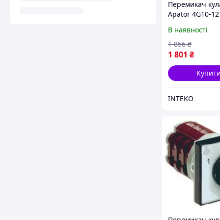
Перемикач кул
Apator 4G10-1
В наявності
1 856
₴
1 801
₴
Купит
INTEKO
Перемикач кул