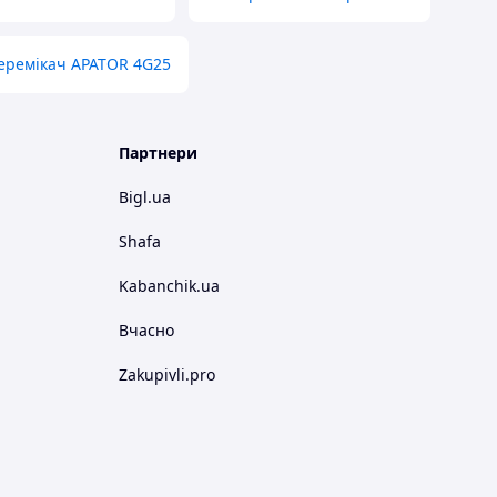
еремікач APATOR 4G25
Партнери
Bigl.ua
Shafa
Kabanchik.ua
Вчасно
Zakupivli.pro