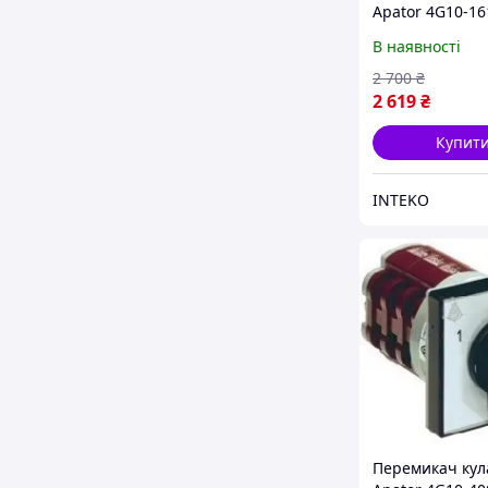
Apator 4G10-1
В наявності
2 700
₴
2 619
₴
Купит
INTEKO
Перемикач кул