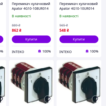
ый
Перемикач кулачковий
Перемикач кулачковий
Apator 4G10-108UR014
Apator 4G10-10UR014
В наявності
В наявності
889
₴
565
₴
862
₴
548
₴
Купити
Купити
0%
100%
100%
INTEKO
INTEKO