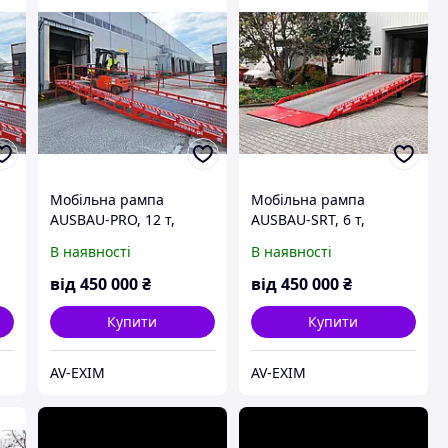
Мобільна рампа
Мобільна рампа
AUSBAU-PRO, 12 т,
AUSBAU-SRT, 6 т,
гідравлічна, від
гідравлічна, від
В наявності
В наявності
виробника
виробника
від
450 000
₴
від
450 000
₴
Купити
Купити
AV-EXIM
AV-EXIM