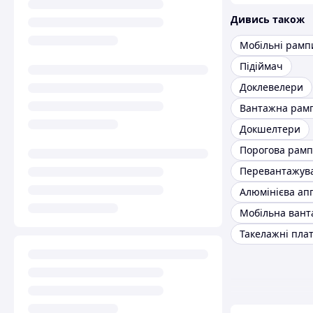
Дивись також
Мобільні рамп
Підіймач
Доклевелери
Вантажна рам
Докшелтери
Порогова рамп
Алюмінієва ап
Такелажні пла