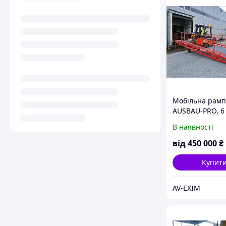
Мобільна рамп
AUSBAU-PRO, 6 
гідравлічна, ві
В наявності
виробника
від
450 000
₴
Купит
AV-EXIM