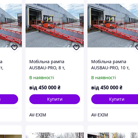
а
Мобільна рампа
Мобільна рампа
т,
AUSBAU-PRO, 8 т,
AUSBAU-PRO, 10 т,
д
гідравлічна, від
гідравлічна, від
В наявності
В наявності
виробника
виробника
від
450 000
₴
від
450 000
₴
и
Купити
Купити
AV-EXIM
AV-EXIM