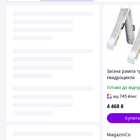
Заїзна рампа т
квадроцикла
мотоцикла з р
Готово до відп
2шт 190 см ART
745
від
₴
/міс
4 468
₴
Купит
MagazinCo