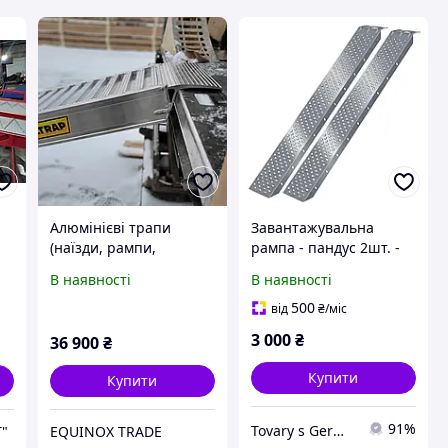
Алюмінієві трапи
Завантажувальна
(наїзди, рампи,
рампа - пандус 2шт. -
пандуси, платформа)
160см 400кг Німеччина
В наявності
В наявності
трапи для заїзду 2.5
метра 250Х34Х11,5
500
від
₴
/міс
3 000
₴
36 900
₴
Купити
Купити
91%
Tovary s Germanii
"
EQUINOX TRADE