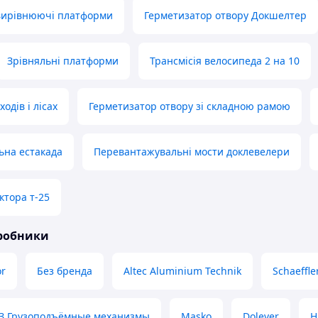
вирівнюючі платформи
Герметизатор отвору Докшелтер
Зрівняльні платформи
Трансмісія велосипеда 2 на 10
одів і лісах
Герметизатор отвору зі складною рамою
ьна естакада
Перевантажувальні мости доклевелери
ктора т-25
иробники
or
Без бренда
Altec Aluminium Technik
Schaeffle
З Грузоподъёмные механизмы
Masko
Dolever
H