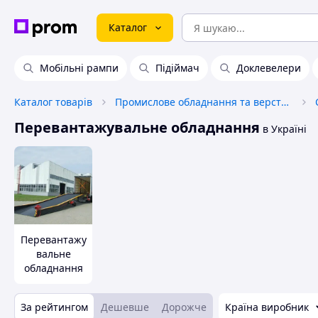
Каталог
Мобільні рампи
Підіймач
Доклевелери
Каталог товарів
Промислове обладнання та верстати
Перевантажувальне обладнання
в Україні
Перевантажу
вальне
обладнання
За рейтингом
Дешевше
Дорожче
Країна виробник