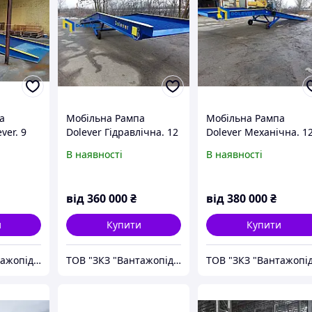
а
Мобільна Рампа
Мобільна Рампа
ver. 9
Dolever Гідравлічна. 12
Dolever Механічна. 1
Запас
метрів. 8 тон. Запас
метрів. 8 тон. Запас
В наявності
В наявності
Гарантія
міцності 30 %. Гарантія
міцності 30 %. Гарант
24 міс.
24 міс.
від
360 000
₴
від
380 000
₴
и
Купити
Купити
ТОВ "ЗКЗ "Вантажопідйомні механізми"
ТОВ "ЗКЗ "Вантажопідйомні механізми"