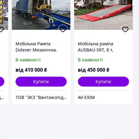
Мобільна Рампа
Мобільна рампа
Dolever Механічна.
AUSBAU-SRT, 8 т,
0
Довжина 12 000 мм. 10
гідравлічна, від
В наявності
В наявності
тон. Запас 30 %.
виробника
Гарантія 24 міс.
від
410 000
₴
від
450 000
₴
Купити
Купити
ТОВ "ЗКЗ "Вантажопідйомні механізми"
ТОВ "ЗКЗ "Вантажопідйомні механізми"
AV-EXIM