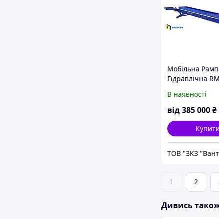
Мобільна Рамп
Гідравлічна R
Dolever Довжи
В наявності
мм. 10 тон. Зап
Гарантія від 24
від
385 000
₴
Купит
1
2
Дивись тако