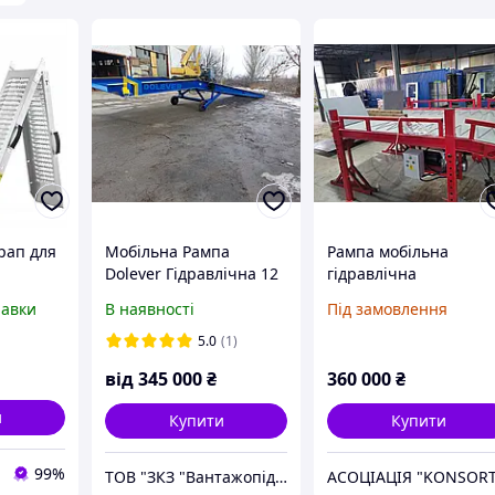
рап для
Мобільна Рампа
Рампа мобільна
Dolever Гідравлічна 12
гідравлічна
учками
м. 6 тон. Запас міцності
равки
В наявності
Під замовлення
-2391
30 % Гарантія від 24
місяців
5.0
(1)
від
345 000
₴
360 000
₴
и
Купити
Купити
99%
ТОВ "ЗКЗ "Вантажопідйомні механізми"
АСОЦІАЦІЯ "KONSORT