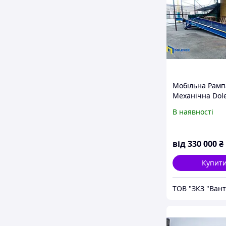
Мобільна Рамп
Механічна Dole
метрів. 8 тон. 
В наявності
міцності 30 %. 
від 24 місяців.
від
330 000
₴
Купит