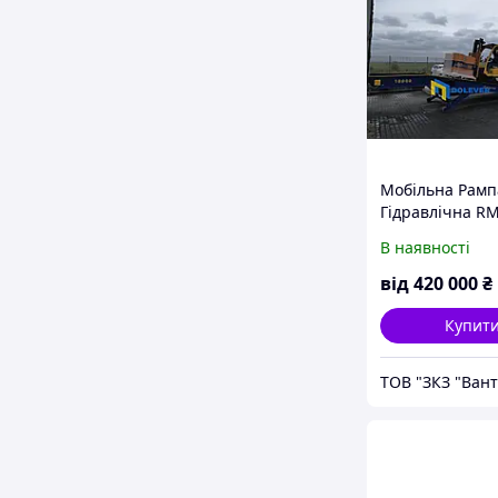
Мобільна Рамп
Гідравлічна R
Dolever Довжи
В наявності
мм. 12 тон. Зап
Гарантія від 24
від
420 000
₴
Купит