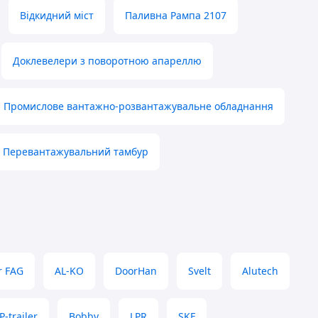
Відкидний міст
Паливна Рампа 2107
Доклевелери з поворотною апареллю
Промислове вантажно-розвантажувальне обладнання
Перевантажувальний тамбур
r FAG
AL-KO
DoorHan
Svelt
Alutech
P-trailer
Bobby
LPR
SKF