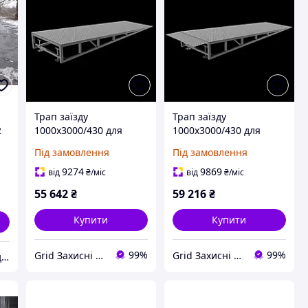
Трап заїзду
Трап заїзду
2
1000х3000/430 для
1000х3000/430 для
рокли Пандус з
рокли Пандус
Під замовлення
Під замовлення
ія
регулюванням по
регульований Пандус
висоті Пандус для
для склада апарель
9274
9869
від
₴
/міс
від
₴
/міс
склада ТТрег.-3 Рампа
ТТрег.-3 Рампа
55 642
₴
59 216
₴
платформа для заезда
платформа для заезда
Купити
Купити
99%
99%
Grid Захисні металовироби
Grid Захисні металовироби
ТОВ "ЗКЗ "Вантажопідйомні механізми"