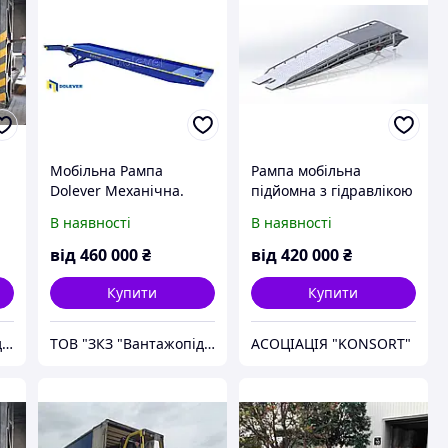
Мобільна Рампа
Рампа мобільна
Dolever Механічна.
підйомна з гідравлікою
2
Довжина 12 000 мм. 12
в наявності
В наявності
В наявності
тон. Запас 30 %.
Гарантія 24 міс.
від
460 000
₴
від
420 000
₴
Купити
Купити
ТОВ "ЗКЗ "Вантажопідйомні механізми"
ТОВ "ЗКЗ "Вантажопідйомні механізми"
АСОЦІАЦІЯ "KONSORT"