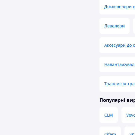
Доклевелери 
Левелери
Аксесуари до сх
Навантажувал
Трансмісія тра
Популярні в
CLM
Vev
Cifam
ЗК