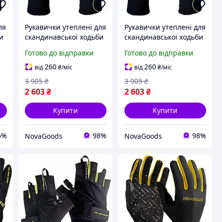
ля
Рукавички утеплені для
Рукавички утеплені для
и
скандинавської ходьби
скандинавської ходьби
1 пара вітрозахисні
з фастексом 1 пара
Готово до відправки
Готово до відправки
-
чорні Gabel GN-0096
чорний Gabel GN-0180
260
260
від
₴
/міс
від
₴
/міс
3 905
₴
3 905
₴
2 603
₴
2 603
₴
Купити
Купити
6%
98%
98%
NovaGoods
NovaGoods