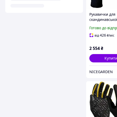
Рукавички для
скандинавської
Gabel Wind Tech
Готово до відп
Black/Green L
(8015012100009
426
від
₴
/міс
2 554
₴
Купит
NICEGARDEN