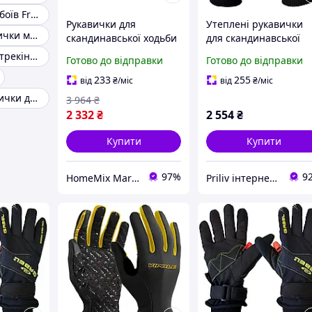
Рукавички для боїв Free-Fight
Рукавички для
Утеплені рукавички
Відкриті рукавички мма
скандинавської ходьби
для скандинавської
з фастексом N.C.S.
ходьби Gabel Wind Te
Рукавички для трекінгу та скандинавської ходьби
Готово до відправки
Готово до відправки
розмір M 2 шт чорний
N.C.S. M з фастексом
Gabel HM-9622
N.C.S. 2554 грн
233
255
від
₴
/міс
від
₴
/міс
вітрозахист унісекс
Чоловічі рукавички для важкої атлетики
3 964
₴
2 332
₴
2 554
₴
Купити
Купити
97%
9
HomeMix Market
Priliv інтернет-магазин