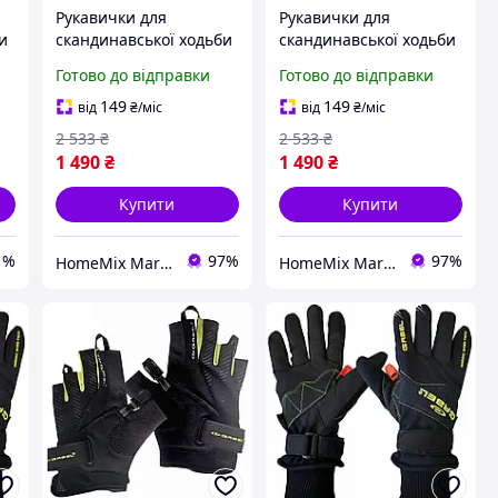
Рукавички для
Рукавички для
и
скандинавської ходьби
скандинавської ходьби
із силіконовою
із сенсорними
Готово до відправки
Готово до відправки
накаткою унісекс 1
кінчиками 1 пара
пара чорний Vipole
чорний Vipole HM-9469
149
149
від
₴
/міс
від
₴
/міс
HM-9467
2 533
₴
2 533
₴
1 490
₴
1 490
₴
Купити
Купити
1%
97%
97%
HomeMix Market
HomeMix Market