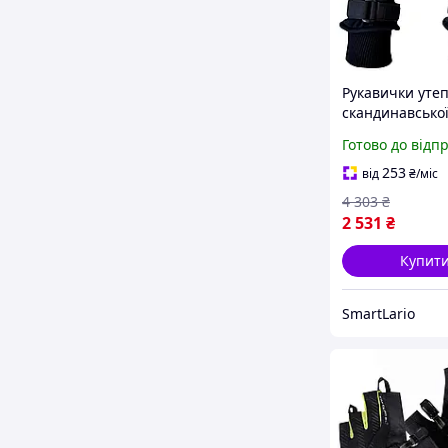
Рукавички утеп
скандинавської
з фастексом N.C
Готово до відп
пара чорні Gab
7831
253
від
₴
/міс
4 303
₴
2 531
₴
Купит
SmartLario