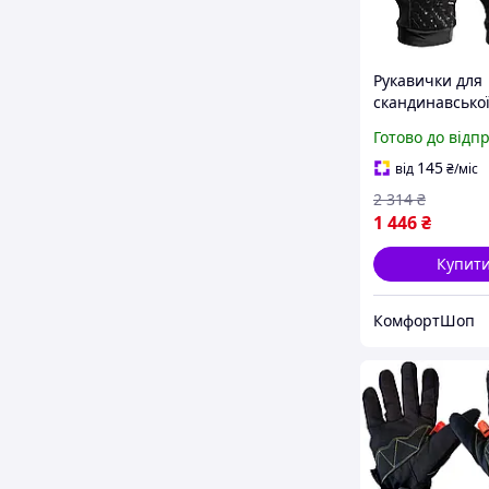
Рукавички для
скандинавської
із сенсорними
Готово до відп
кінчиками 1 п
чорний Vipole 
145
від
₴
/міс
2 314
₴
1 446
₴
Купит
КомфортШоп