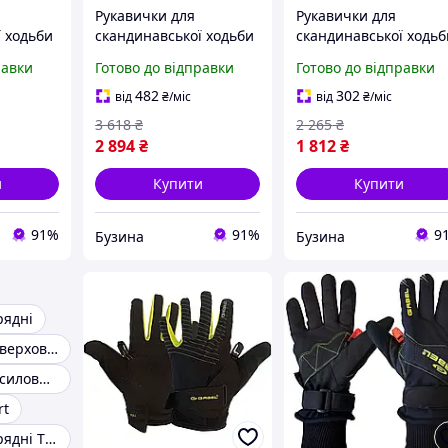
Рукавички для
Рукавички для
 ходьби
скандинавської ходьби
скандинавської ходьб
Yellow S
Gabel NCS Gloves Short
Vipole Microfibra TG S
равки
Готово до відправки
Готово до відправки
) buzyna
S (8015011600407)
(R20 68) buzyna
buzyna
482
302
від
₴
/міс
від
₴
/міс
3 618
₴
2 265
₴
2 894
₴
1 812
₴
и
Купити
Купити
91%
91%
9
Бузина
Бузина
рядні
Рукавички для верхової їзди
Рукавички для силових тренувань
rt
Рукавички снарядні Title PRO