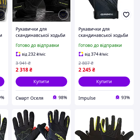
Рукавички для
Рукавички для
и
скандинавської ходьби
скандинавської ходьби
полегшені з фастексом
Gabel Ergo Pro Yellow S
Готово до відправки
Готово до відправки
унісекс 1 пара чорний
(8015011300307)
4
Gabel SQ-7772
impulse
232
374
від
₴
/міс
від
₴
/міс
3 941
₴
2 807
₴
2 318
₴
2 245
₴
Купити
Купити
9%
98%
93%
Смарт Оселя
Impulse