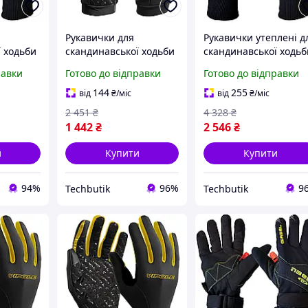
Рукавички для
Рукавички утеплені д
 ходьби
скандинавської ходьби
скандинавської ходьб
 N. C. S.
із сенсорними
з фастексом N.C.S 1
равки
Готово до відправки
Готово до відправки
пальцями унісекс 1
пара чорний Gabel BT
)
пара чорний Vipole BT-
7924
144
255
від
₴
/міс
від
₴
/міс
7728
2 451
₴
4 328
₴
1 442
₴
2 546
₴
и
Купити
Купити
94%
96%
9
Techbutik
Techbutik