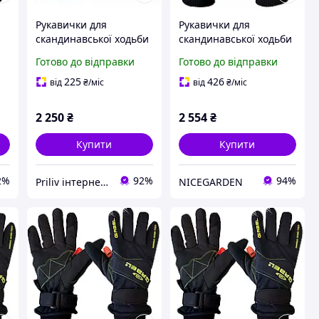
Рукавички для
Рукавички для
скандинавської ходьби
скандинавської ходьби
ch
Gabel NCS Gloves Short
Gabel Wind Tech N. C. S.
Готово до відправки
Готово до відправки
S унісекс чорний/
Black/Green m
салатовий 45% Amara
(8015012100008)
225
426
від
₴
/міс
від
₴
/міс
27% Mesh 2 шт.
2 250
₴
2 554
₴
Купити
Купити
2%
92%
94%
Priliv інтернет-магазин
NICEGARDEN