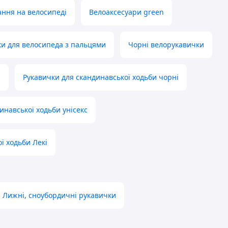
ання на велосипеді
Велоаксесуари green
ки для велосипеда з пальцями
Чорні велорукавички
а
Рукавички для скандинавської ходьби чорні
инавської ходьби унісекс
ї ходьби Лекі
Лижні, сноубордичні рукавички