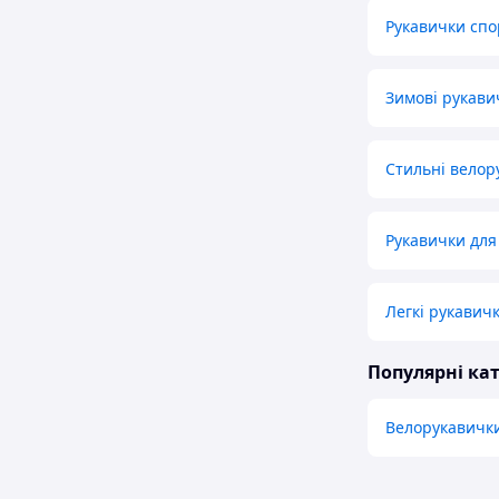
Рукавички спо
Зимові рукави
Стильні велор
Рукавички для
Легкі рукавич
Популярні кат
Велорукавичк