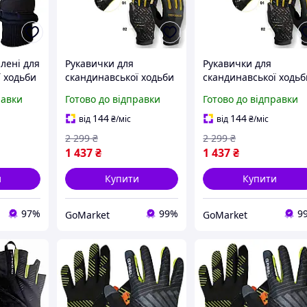
лені для
Рукавички для
Рукавички для
 ходьби
скандинавської ходьби
скандинавської ходьб
.S 1
із сенсорними
із сенсорними
равки
Готово до відправки
Готово до відправки
el LS-
кінчиками 1 пара
кінчиками 1 пара
чорний Vipole GR-1132
чорний Vipole GR-113
144
144
від
₴
/міс
від
₴
/міс
2 299
₴
2 299
₴
1 437
₴
1 437
₴
и
Купити
Купити
97%
99%
9
GoMarket
GoMarket