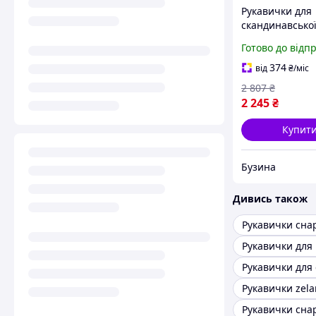
Рукавички для
скандинавської
Gabel Ergo Pro 
Готово до відп
(8015011300307
374
від
₴
/міс
2 807
₴
2 245
₴
Купит
Бузина
Дивись також
Рукавички сна
Рукавички zela