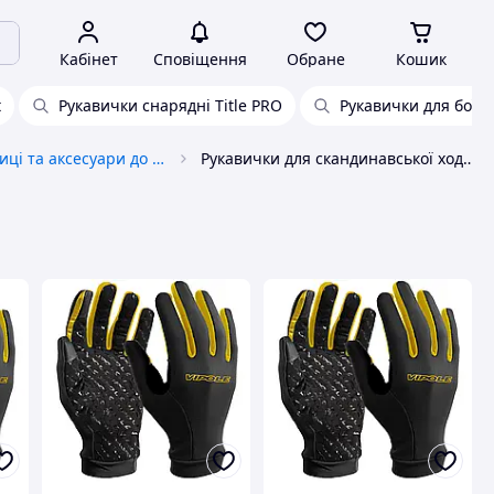
Кабінет
Сповіщення
Обране
Кошик
t
Рукавички снарядні Title PRO
Рукавички для боїв 
Трекінгові палиці та аксесуари до них
Рукавички для скандинавської ходьби