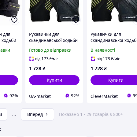
и для
Рукавички для
Рукавички для
 ходьби
скандинавської ходьби
скандинавської ходьб
es Short
Gabel Ergo Pro
Gabel Ergo Pro Yellow 
равки
Готово до відправки
В наявності
истемою
вітрозахисні із
(8015011300307)
. 51 г
сенсором S
173
173
від
₴
/міс
від
₴
/міс
1 728
₴
1 728
₴
и
Купити
Купити
92%
92%
9
UA-market
CleverMarket
3
...
Вперед
Показано 1 - 29 товарів з 800+
ж