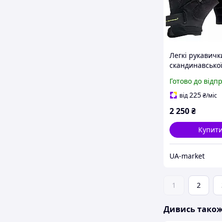
Легкі рукавичк
скандинавської
Gabel NCS Glov
Готово до відп
S дихаючі з с
кріплення N.C.S
225
від
₴
/міс
2 250
₴
Купит
UA-market
1
2
Дивись тако