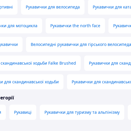
ртивні
Рукавички для велосипеда
Рукавички для кат
чки для мотоцикла
Рукавички the north face
Рукавич
укавички
Велосипедні рукавички для гірського велосипед
 скандинавської ходьби Falke Brushed
Рукавички для сканд
ки для скандинавської ходьби
Рукавички для скандинавсько
егорії
и
Рукавиці
Рукавички для туризму та альпінізму