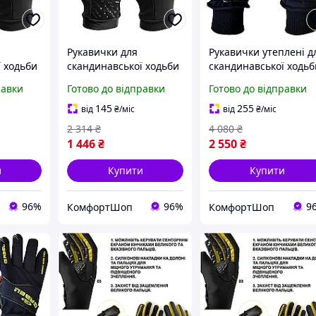
Рукавички для
Рукавички утеплені д
 ходьби
скандинавської ходьби
скандинавської ходьб
із силіконовою
з фастексом N.C.S 1
равки
Готово до відправки
Готово до відправки
ара
накаткою унісекс 1
пара чорний Gabel FK
FK-0323
пара чорний Vipole FK-
0537
145
255
від
₴
/міс
від
₴
/міс
0325
2 314
₴
4 080
₴
1 446
₴
2 550
₴
и
Купити
Купити
96%
96%
9
КомфортШоп
КомфортШоп