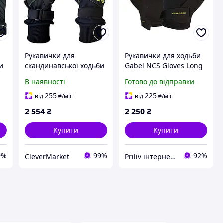
Рукавички для
Рукавички для ходьби
и
скандинавської ходьби
Gabel NCS Gloves Long
S
Gabel Wind Tech NCS
S чорний для
В наявності
Готово до відправки
Black/Green L
скандинавської ходьби
(8015012100009)
17-19 см 24 міс
255
225
від
₴
/міс
від
₴
/міс
гарантія
2 554
₴
2 250
₴
Купити
Купити
9%
99%
92%
CleverMarket
Priliv інтернет-магазин