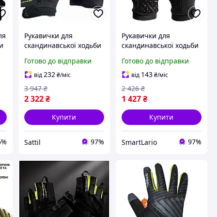
ля
Рукавички для
Рукавички для
и
скандинавської ходьби
скандинавської ходьби
полегшені з фастексом
із сенсорними
Готово до відправки
Готово до відправки
-
NCS 1 пара чорний
кінчиками 1 пара
Gabel PS-0480
чорний Vipole LS-7635
232
143
від
₴
/міс
від
₴
/міс
3 947
₴
2 426
₴
2 322
₴
1 427
₴
Купити
Купити
6%
97%
97%
Sattil
SmartLario