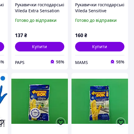
кі
Рукавички господарські
Рукавички господарські
Vileda Extra Sensation
Vileda Sensitive
Латексні Для
Латексні Для
Готово до відправки
Готово до відправки
ір
делікатних робіт Розмір
делікатних робіт Розмір
L (4023103073944) f
M (8001940003320)
(p580109)
137
₴
160
₴
Купити
Купити
8%
98%
98%
PAPS
MAMS