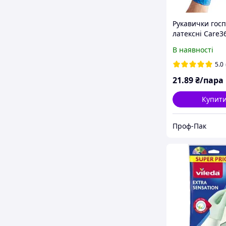
Рукавички госп
латексні Care3
Premium супер
В наявності
S сині 20 г 2 ш
5.0
21
.89
₴/пара
Купит
Проф-Пак