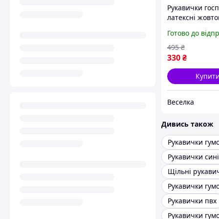
Рукавички госп
латексні жовто
для прибиранн
Готово до відп
посуду садових 
бавовняним
495
₴
напиленням F
330
₴
Купит
Веселка
Дивись також
Рукавички гумо
Рукавички сині
Рукавички пвх
Рукавички гумо