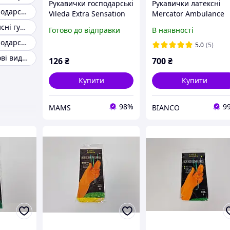
Рукавички господарські
Рукавички латексні
Рукавички господарські латексні
Vileda Extra Sensation
Mercator Ambulance
Латексні Для
High Risk медичні
Рукавички захисні гумові
Готово до відправки
В наявності
делікатних робіт Розмір
щільні, господарські
Рукавички господарські гумові
L (4023103073944)
Без пудри
5.0
(5)
(i718916)
(50шт/25пар). XL
Рукавички гумові видовжені
126
₴
700
₴
Купити
Купити
98%
9
MAMS
BIANCO