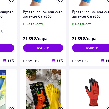
одарські
Рукавички господарські
Рукавички господарсь
65
латексні Care365
латексні Care365
 щільні
Premium супер щільні
Premium супер щільн
В наявності
В наявності
т/уп
M сині 20 г 2 шт/уп
L сині 20 г 2 шт/уп
(1)
21
.89
₴/пара
21
.89
₴/пара
и
Купити
Купити
99%
99%
9
Проф-Пак
Проф-Пак