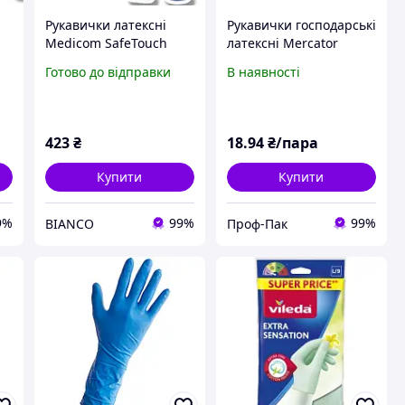
Рукавички латексні
Рукавички господарські
Medicom SafeTouch
латексні Mercator
MegaPower Heavy
Medical Ambulance
Готово до відправки
В наявності
1101H-B щільні,
High Risk M сині 2 шт/
ри
господарські Без пудри
уп
(50шт/25пар). S
423
₴
18
.94
₴/пара
Купити
Купити
9%
99%
99%
BIANCO
Проф-Пак