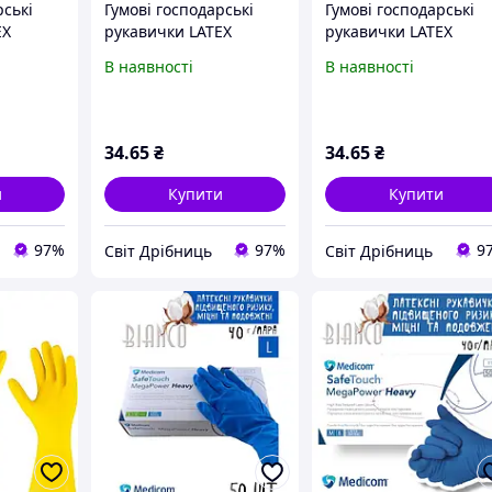
рські
Гумові господарські
Гумові господарські
EX
рукавички LATEX
рукавички LATEX
ксні для
GLOVES , латексні для
GLOVES S, латексні дл
В наявності
В наявності
миття посуду,
миття посуду,
прибирання та
прибирання та
робіт
господарських робіт
господарських робіт
34
.65
₴
34
.65
₴
и
Купити
Купити
97%
97%
9
Світ Дрібниць
Світ Дрібниць