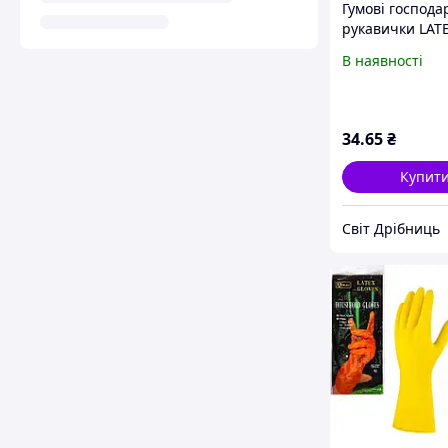
Гумові господа
рукавички LAT
GLOVES L, лате
В наявності
миття посуду,
прибирання та
господарських 
34
.65
₴
Купит
Світ Дрібниць