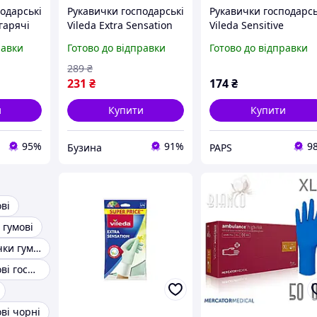
одарські
Рукавички господарські
Рукавички господарсь
гарячі
Vileda Extra Sensation
Vileda Sensitive
я миття
Латексні Для
Латексні Для
равки
Готово до відправки
Готово до відправки
робіт із
делікатних робіт Розмір
делікатних робіт Розм
L 4023103073944
M (8001940003320) y
289
₴
LAME
buzyna
231
₴
174
₴
и
Купити
Купити
95%
91%
9
Бузина
PAPS
ві
 гумові
Щільні рукавички гумові
Рукавички гумові господарські довгі
ві чорні