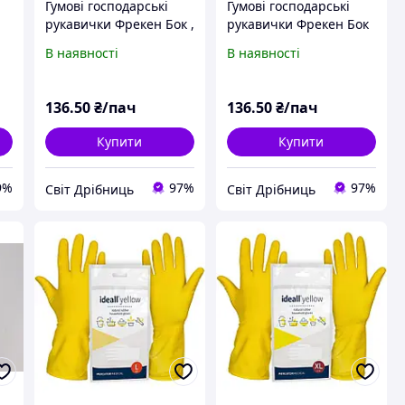
Гумові господарські
Гумові господарські
рукавички Фрекен Бок ,
рукавички Фрекен Бок
латексні для миття
L, латексні для миття
В наявності
В наявності
посуду, прибирання та
посуду, прибирання та
господарських робіт
господарських робіт
136
.50
₴/пач
136
.50
₴/пач
Купити
Купити
9%
97%
97%
Світ Дрібниць
Світ Дрібниць