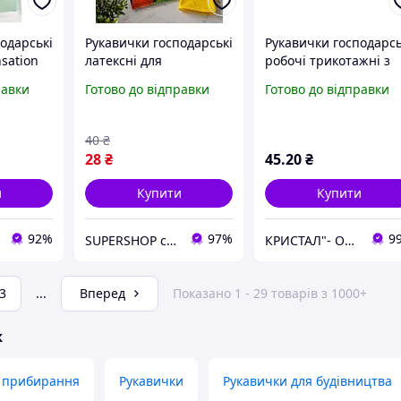
одарські
Рукавички господарські
Рукавички господарсь
nsation
латексні для
робочі трикотажні з
прибирання та миття
латексним покриттям
равки
Готово до відправки
Готово до відправки
іт Розмір
посуду
DOLONI EXTRAGRAB,
44 mars
червоні 10 (4193)
40
₴
28
₴
45
.20
₴
и
Купити
Купити
92%
97%
9
SUPERSHOP супер ціни, супер вибір, супер покупки!
КРИСТАЛ"- Оптова та розрібна торгівля одноразовим посудом,товарами санітарно-побутового призначення
3
...
Вперед
Показано 1 - 29 товарів з 1000+
ж
я прибирання
Рукавички
Рукавички для будівництва