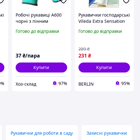
кі
Робочі рукавиці А600
Рукавички господарські
чорні з пінним
Vileda Extra Sensation
латексним обливом для
Латексні Для
Готово до відправки
Готово до відправки
будівельних, садових
делікатних робіт Розмір
та господарських робіт
L 4023103073944 berlin
289
₴
37
₴/пара
231
₴
Купити
Купити
9%
97%
95%
Хоз-склад
BERLIN
Рукавички для роботи в саду
Захисні рукавички