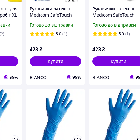
ксні для
Рукавички латексні
Рукавички латексні
робіт XL
Medicom SafeTouch
Medicom SafeTouch
MegaPower Heavy
MegaPower Heavy
равки
Готово до відправки
Готово до відправки
1101H-D щільні,
1101H-C щільні,
господарські Без пудри
господарські Без пуд
(2)
5.0
(1)
5.0
(1)
(50шт/25пар). L
(50шт/25пар). M
423
₴
423
₴
и
Купити
Купити
99%
99%
9
BIANCO
BIANCO