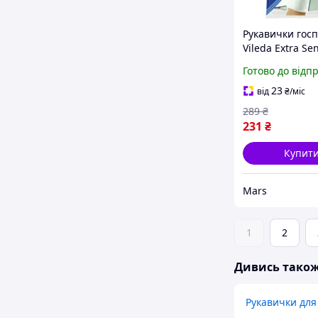
Рукавички госп
Vileda Extra Se
Латексні Для
Готово до відп
делікатних роб
L 40231030739
23
від
₴
/міс
289
₴
231
₴
Купит
Mars
1
2
Дивись тако
Рукавички дл