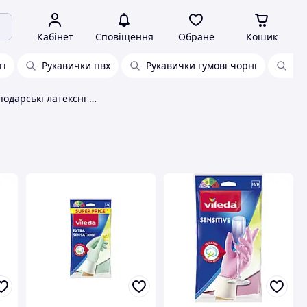
Кабінет
Сповіщення
Обране
Кошик
гі
Рукавички пвх
Рукавички гумові чорні
Ру
Рукавички господарські латексні робіт