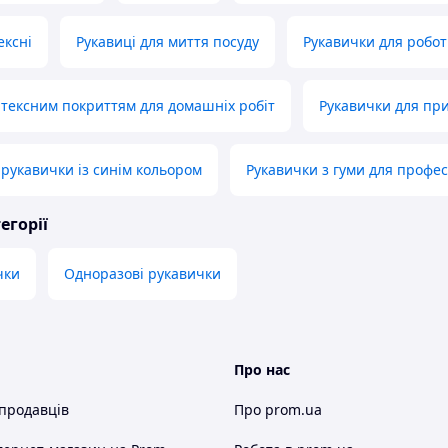
ексні
Рукавиці для миття посуду
Рукавички для робо
атексним покриттям для домашніх робіт
Рукавички для пр
 рукавички із синім кольором
Рукавички з гуми для профес
егорії
чки
Одноразові рукавички
Про нас
 продавців
Про prom.ua