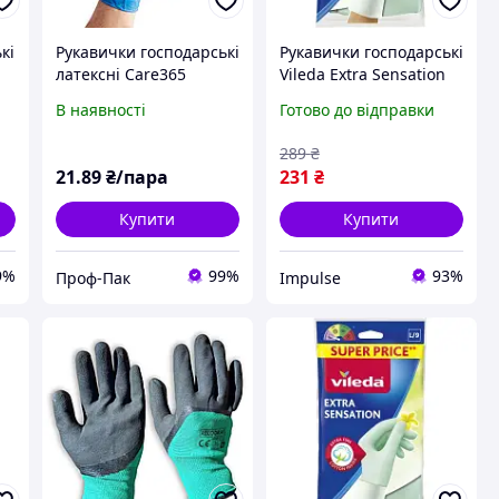
кі
Рукавички господарські
Рукавички господарські
латексні Care365
Vileda Extra Sensation
і
Premium супер щільні
Латексні Для
В наявності
Готово до відправки
XL сині 20 г 2 шт/уп
делікатних робіт Розмір
L 4023103073944
289
₴
impulse
21
.89
₴/пара
231
₴
Купити
Купити
9%
99%
93%
Проф-Пак
Impulse