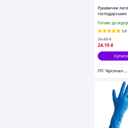
Рукавички лате
господарських 
Готово до відп
5.0
26
.88
₴
24
.19
₴
Купит
ПП "Арсенал-У"