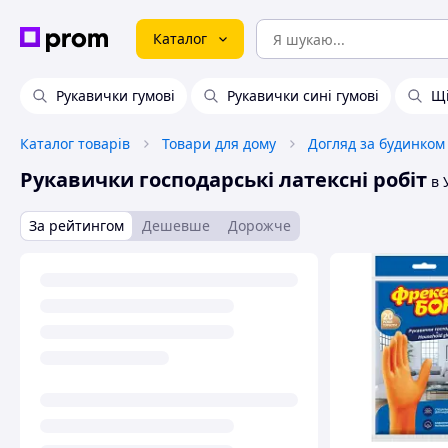
Каталог
Рукавички гумові
Рукавички сині гумові
Щі
Каталог товарів
Товари для дому
Догляд за будинком
Рукавички господарські латексні робіт
в 
За рейтингом
Дешевше
Дорожче