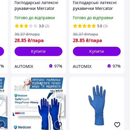
Господарські латексні
Господарські латексні
рукавички Mercator
рукавички Mercator
я
Ideall Yellow розмір L
Ideall Yellow розмір XL
Готово до відправки
Готово до відправки
жовті
жовті
3.0
(2)
5.0
(3)
30
.37
₴/пара
30
.37
₴/пара
28
.85
₴/пара
28
.85
₴/пара
Купити
Купити
7%
97%
97%
AUTOMIX
AUTOMIX