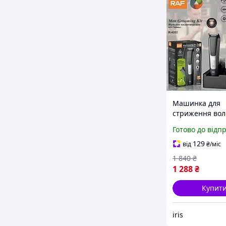
Машинка для
стриження вол
різними насад
Готово до відп
R4202 Акумуля
машинка для
129
від
₴
/міс
стриження Три
1 840
₴
гоління носа та
1 288
₴
Купит
iris