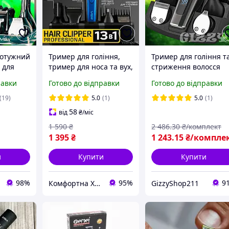
потужний
Тример для гоління,
Тример для гоління т
 для
тример для носа та вух,
стриження волосся
гоління
тример для бороди,
універсальний
равки
Готово до відправки
Готово до відправки
 бороди
машинка для
чоловічий з usb
стриження Vgr 5 Вт
зарядкою і цифровим
(19)
5.0
(1)
5.0
(1)
екраном
58
від
₴
/міс
 тример
1 590
₴
2 486
.30
₴/комплект
1 395
₴
1 243
.15
₴/компле
и
Купити
Купити
98%
95%
9
Комфортна Хата
GizzyShop211