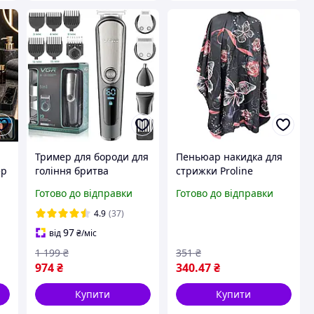
Тример для бороди для
Пеньюар накидка для
ер
гоління бритва
стрижки Proline
и
машинка для стрижки
CP53922 "Троянди та
Готово до відправки
Готово до відправки
акумуляторний
метелики" застібка
я
бездротовий із
гачок
4.9
(37)
насадками на підставці
97
від
₴
/міс
5в1 VGR
1 199
₴
351
₴
974
₴
340
.47
₴
Купити
Купити