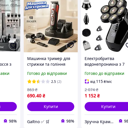
Машинка тример для
Електробритва
осся з
стрижки та гоління
водонепроникна з 7
ками RAF
волосся та бороди.
насадками для голінн
равки
Готово до відправки
Готово до відправки
торна
Чоловічий
та стриження USB-
акумуляторний тример
зарядка чорний RK-
115
2.5
(2)
від
₴
/міс
мер для
із набором насадок
1253
863
₴
2 074
₴
 вух
690
.40
₴
1 152
₴
и
Купити
Купити
98%
98%
9
GaRno ✅ 🛒
Зручна Крамниця