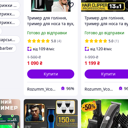
Накидка для стрижки волосся
Пеньюар для стрижки барбершопа
Тример для гоління,
Тример для гоління,
Пеньюар для стрижки на кнопках
тример для носа та вух,
тример для носа та ву
Акумуляторний
тример для бороди,
Готово до відправки
Готово до відправки
триммер для бороди,
машинка для
Пеньюар перукарський neocape
машинка для
стриження Vgr 5 Вт
5.0
(4)
5.0
(1)
стриження Vgr 5 Вт
barber
109
120
від
₴
/міс
від
₴
/міс
1 500
₴
1 999
₴
1 090
₴
1 199
₴
Купити
Купити
96%
9
Rozumm_VcompanY
Rozumm_VcompanY