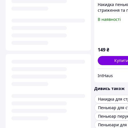
Накидка пенью
стриження та 
бороди з кріп
В наявності
для дзеркала (
149
₴
Купит
IntHaus
Дивись також
Накидка для с
Пеньюар для 