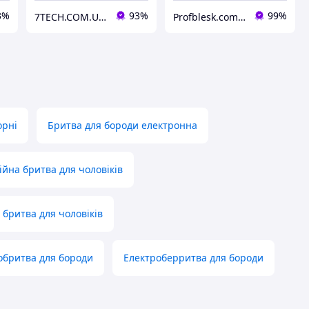
3%
93%
99%
7TECH.COM.UA Інтернет-магазин
Profblesk.com.ua Інтернет-магазин професійної косметики. "Безкоштовна доставка від 1199 грн"
орні
Бритва для бороди електронна
йна бритва для чоловіків
бритва для чоловіків
обритва для бороди
Електроберритва для бороди