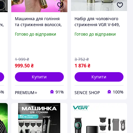
Машинка для гоління
Набір для чоловічого
х,
та стриження волосся,
стриження VGR V-649,
найкраща машинка
бездротова машинка
Готово до відправки
Готово до відправки
для барбера, машинка
для стриження, тример
для барбершопу
з USB-зарядкою, набір
для гоління та
стриження
1 999
₴
3 752
₴
999
.50
₴
1 876
₴
Купити
Купити
6%
91%
100%
PREMIUM⭐
SENCE SHOP