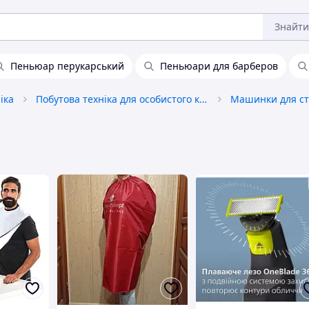
Знайти
Пеньюар перукарський
Пеньюари для барберов
іка
Побутова техніка для особистого користування