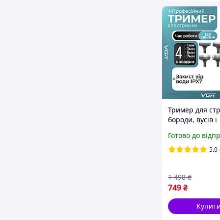
Тример для ст
бороди, вусів і
окантовки без
Готово до відп
акумуляторний
для стриження 
5.0
гоління чолові
з насадками
1 498
₴
749
₴
Купит