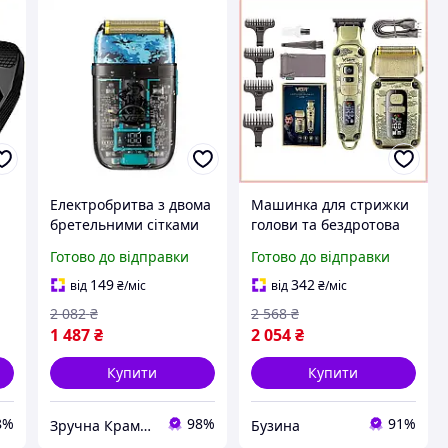
Електробритва з двома
Машинка для стрижки
бретельними сітками
голови та бездротова
я
для гоління та
електробритва VGR V-
Готово до відправки
Готово до відправки
стриження 2 години
641, пристрій для
роботи USB Type-C
стрижки волосся та
149
342
від
₴
/міс
від
₴
/міс
прозорий VGR MK-0035
гоління
2 082
₴
2 568
₴
1 487
₴
2 054
₴
Купити
Купити
8%
98%
91%
Зручна Крамниця
Бузина