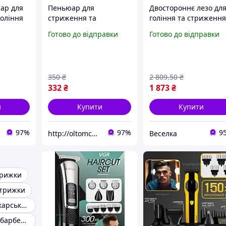
ар для
Пеньюар для
Двостороннє лезо дл
гоління
стриження та
гоління та стриженн
леннями
фарбування
волосся для чоловіків 
Готово до відправки
Готово до відправки
White)
перукарський
технологією OneBlad
бордовий
водонепроникне FLA
350
₴
2 809
.50
₴
332
₴
1 873
₴
и
Купити
Купити
97%
97%
9
http://oltomcompany.com.ua.
Веселка
трижки
стрижки
Пеньюар перукарський
Пеньюари для барберов