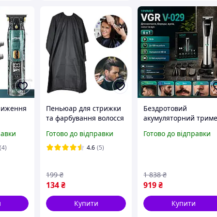
риження
Пеньюар для стрижки
Бездротовий
та фарбування волосся
акумуляторний трим
дротовий
140х90 см -
VGR 6 в 1 для стрижк
равки
Готово до відправки
Готово до відправки
 тример
Перукарська накидка
волосся та бороди
і
black
Чоловіча машинка дл
(4)
4.6
(5)
чий VGR
гоління портативна
199
₴
1 838
₴
134
₴
919
₴
и
Купити
Купити