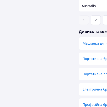
Australis
1
2
Дивись тако
Машинки для 
Портативна б
Портативна п
Електрична бр
Професійна б