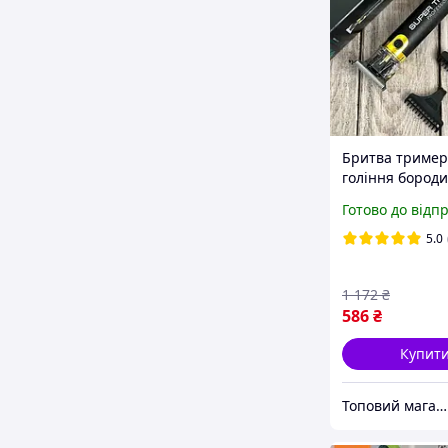
Бритва тример
гоління бороди
тіла носа та вух
Готово до відп
якісний триме
стриження вол
5.0
VGR V-082
1 172
₴
586
₴
Купит
Топовий магазин