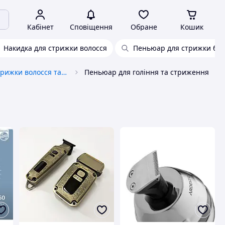
Кабінет
Сповіщення
Обране
Кошик
Накидка для стрижки волосся
Пеньюар для стрижки ба
Машинки для стрижки волосся та тримери
Пеньюар для гоління та стриження