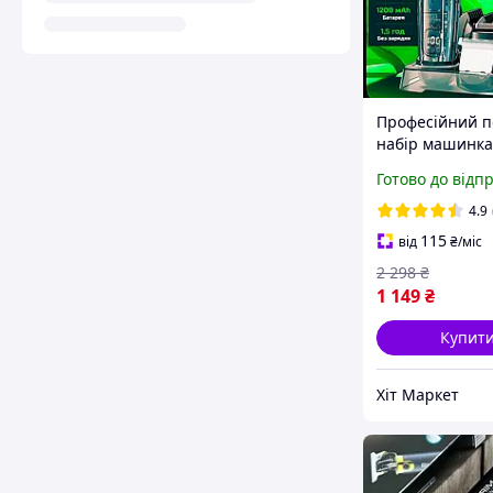
Професійний 
набір машинка
стриження та 
Готово до відп
волосся голови
тіла 14 насадок
4.9
чоловічий
115
від
₴
/міс
акумуляторний
2 298
₴
1 149
₴
Купит
Хіт Маркет