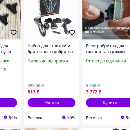
 для
Набор для стрижки и
Електробритва для
 вусів
бритья электробритва
гоління та стрижки
,
триммер машинка с
волосся з
равки
Готово до відправки
Готово до відправки
р для
аккумулятором
акумулятором для
осся
насадками щеточкой 3
чоловіків зручна та
(13)
в 1 FLAME
безпечна у
використанні. FLAME
925
.50
₴
5 658
₴
617
₴
3 772
₴
и
Купити
Купити
96%
95%
9
Веселка
Веселка