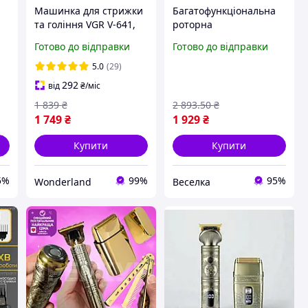
я
Машинка для стрижки
Багатофункціональна
я
та гоління VGR V-641,
роторна
із
Бездротова
електробритва 5 в 1
Готово до відправки
Готово до відправки
e
електробритва,
для гоління стриження
ME
Машинка для стрижки
та догляду за обличчям
5.0
(29)
голови pelican
із насадками FLAME
292
від
₴
/міс
1 839
₴
2 893
.50
₴
1 749
₴
1 929
₴
Купити
Купити
5%
99%
95%
Wonderland
Веселка