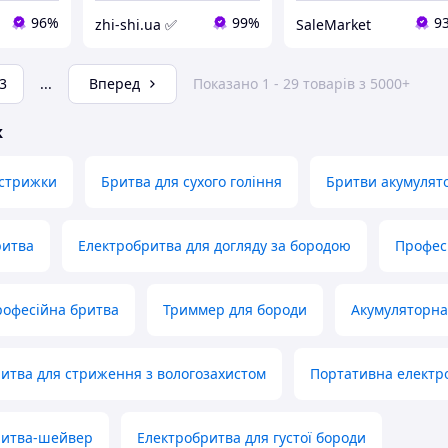
96%
99%
9
zhi-shi.ua ✅
SaleMarket
3
...
Вперед
Показано 1 - 29 товарів з 5000+
ж
стрижки
Бритва для сухого гоління
Бритви акумулят
ритва
Електробритва для догляду за бородою
Професі
рофесійна бритва
Триммер для бороди
Акумуляторна 
итва для стриження з вологозахистом
Портативна електр
ритва-шейвер
Електробритва для густої бороди