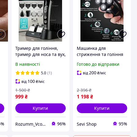
Тример для гоління,
Машинка для
тример для носа та вух,
стриження та гоління
тример для бороди,
VGR V 302 4 в 1,
В наявності
Готово до відправки
машинка для
роторна
стриження Vgr 5 Вт
електробритва тример
200
5.0
(1)
від
₴
/міс
для обличчя бороди та
100
від
₴
/міс
носа
1 500
₴
2 396
₴
999
₴
1 198
₴
Купити
Купити
5%
96%
95%
Rozumm_VcompanY
Sevi Shop