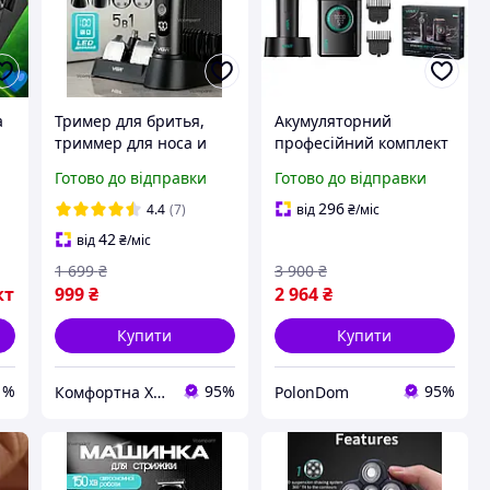
а
Тример для бритья,
Акумуляторний
триммер для носа и
професійний комплект
ушей, триммер для
для стриження та
Готово до відправки
Готово до відправки
бороди, машинка для
гоління VGR 2в1 V-977 і
стрижки Vgr 5Вт
V-377, з дисплеєм, USB
296
4.4
(7)
від
₴
/міс
42
від
₴
/міс
1 699
₴
3 900
₴
кт
999
₴
2 964
₴
Купити
Купити
1%
95%
95%
Комфортна Хата
PolonDom