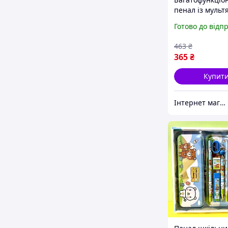
пенал із муль
принтом, сумка
Готово до відп
зберігання
канцелярських 
463
₴
сумка для ручо
365
₴
Купит
Інтернет магазин S-Pool