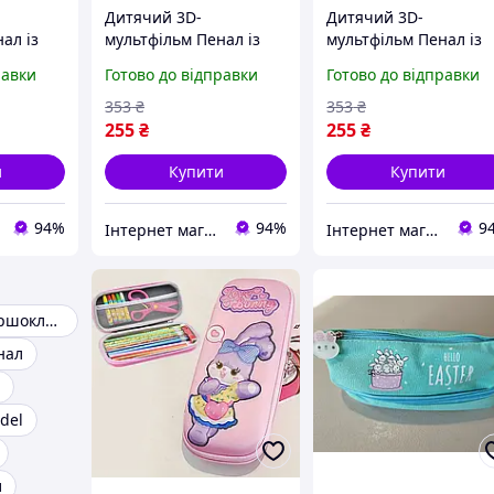
Дитячий 3D-
Дитячий 3D-
ал із
мультфільм Пенал із
мультфільм Пенал із
кавкою -
застібкою-блискавкою -
застібкою-блискавкою
равки
Готово до відправки
Готово до відправки
стійкий
Міцний, ударостійкий
Міцний, ударостійки
 набір
канцелярський набір
канцелярський набір
353
₴
353
₴
для початкової
для початкової
255
₴
255
₴
и
Купити
Купити
94%
94%
9
Інтернет магазин KupiPartu
Інтернет магазин Mobizoo
Пенали для першокласників
нал
del
л