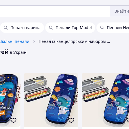
Знайти
Пенал тварина
Пенали Top Model
Пенали Her
кільні пенали
Пенал із канцелярським набором для дітей
тей
в Україні