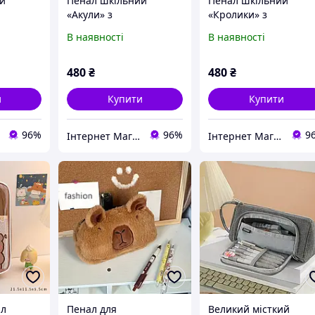
й
Пенал шкільний
Пенал шкільний
«Акули» з
«Кролики» з
м
канцелярським
канцелярським
В наявності
В наявності
 школи
приладдям для школи
приладдям для школ
в комплекті
в комплекті
480
₴
480
₴
и
Купити
Купити
96%
96%
9
Інтернет Магазин "Tano"
Інтернет Магазин "Tano"
ал
Пенал для
Великий місткий