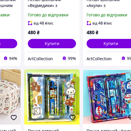
тяшним
«Ведмедики» з
«Акули» з
 для
канцелярським
канцелярським
равки
Готово до відправки
Готово до відправки
приладдям для школи
приладдям для школ
товарів,
в комплекті
в комплекті
48
48
від
₴
/міс
від
₴
/міс
к,
480
₴
480
₴
и
Купити
Купити
94%
99%
9
ArtСollection
ArtСollection
нальний
Пенал дитячий
Пенал дитячий «Акул