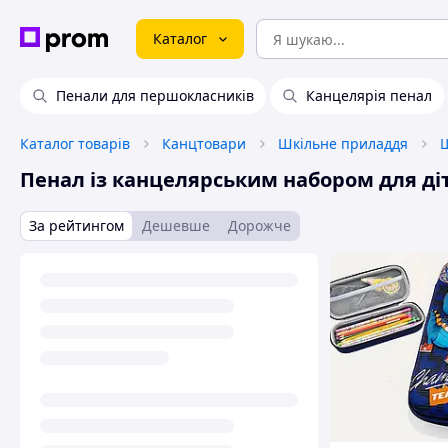
Каталог
Пенали для першокласників
Канцелярія пенал
Каталог товарів
Канцтовари
Шкільне приладдя
Ш
Пенал із канцелярським набором для ді
За рейтингом
Дешевше
Дорожче