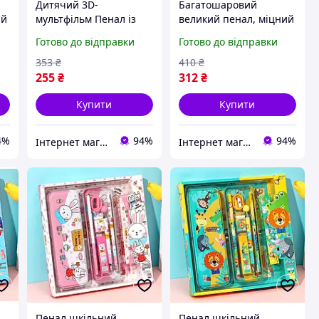
Дитячий 3D-
Багатошаровий
ий
мультфільм Пенал із
великий пенал, міцний
застібкою-блискавкою -
поліестеровий пенал
Готово до відправки
Готово до відправки
ий
Міцний, ударостійкий
на блискавці, стильний
канцелярський набір
канцелярський набір
353
₴
410
₴
для початкової
для школяра
255
₴
312
₴
Купити
Купити
4%
94%
94%
Інтернет магазин Mobizoo
Інтернет магазин KupiPartu
Пенал шкільний
Пенал шкільний