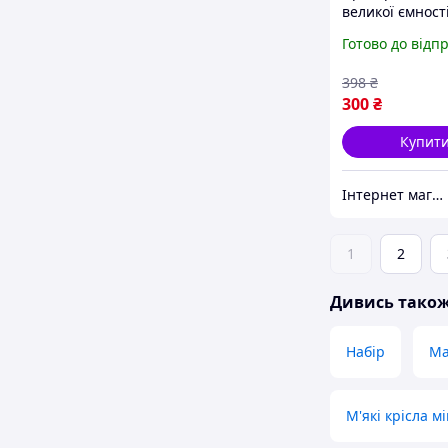
великої ємності
для зберігання
Готово до відп
для школярів,
канцелярська 
398
₴
Ведмедик-зайч
300
₴
Купит
Інтернет магазин S-Pool
1
2
Дивись тако
Набір
Ма
М'які крісла м