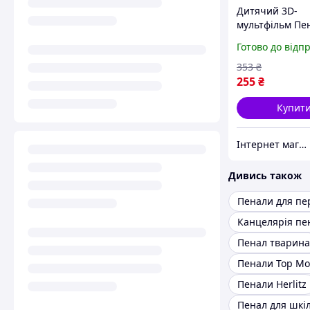
Дитячий 3D-
мультфільм Пен
застібкою-блис
Готово до відп
Міцний, ударо
канцелярський
353
₴
для початкової
255
₴
Купит
Інтернет магазин KupiPartu
Дивись також
Канцелярія пе
Пенал тварина
Пенали Top Mo
Пенали Herlitz
Пенал для шкі