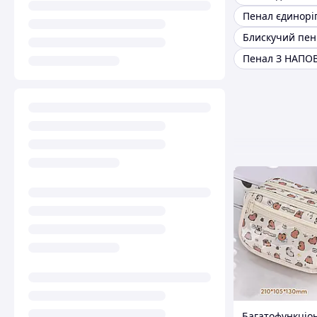
Пенал єдинорі
Блискучий пен
Багатофункціо