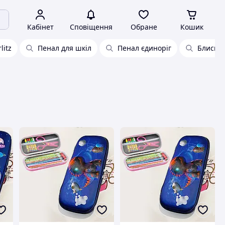
Кабінет
Сповіщення
Обране
Кошик
litz
Пенал для шкіл
Пенал єдиноріг
Блискуч