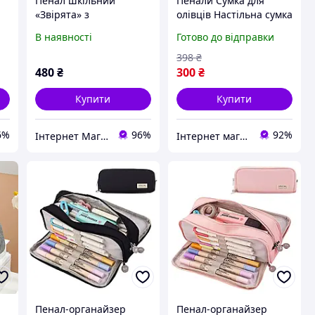
Пенал шкільний
Пенали Сумка для
«Звірята» з
олівців Настільна сумка
канцелярським
для зберігання Пенал
В наявності
Готово до відправки
и
приладдям для школи
Тримач для
в комплекті
канцелярських товарів
398
₴
Сумка для макія
480
₴
300
₴
Купити
Купити
6%
96%
92%
Інтернет Магазин "Tano"
Інтернет магазин S-Pool
Пенал-органайзер
Пенал-органайзер