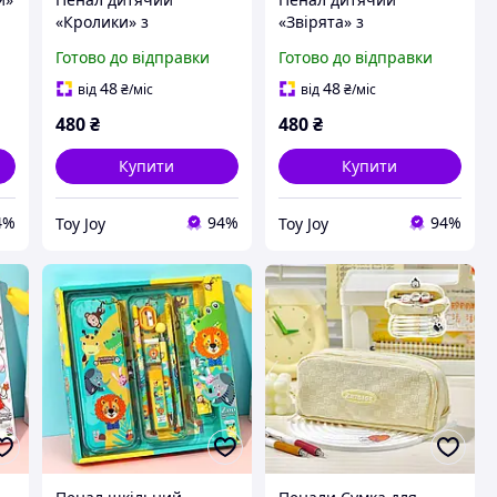
«Кролики» з
«Звірята» з
и
канцелярським
канцелярським
Готово до відправки
Готово до відправки
приладдям для школи
приладдям для школи
в комплекті
в комплекті
48
48
від
₴
/міс
від
₴
/міс
480
₴
480
₴
Купити
Купити
4%
94%
94%
Toy Joy
Toy Joy