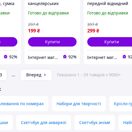
, сумка
канцелярських
передній відкидний
 олівців
приладдя Capybara з
пенал портативний
равки
Готово до відправки
Готово до відправки
великою місткістю -
органайзер для
коробка
милий багатошаровий
канцелярського
297
₴
397
₴
и
прозорий пенал для
приладдя
199
₴
299
₴
шкільно
и
Купити
Купити
92%
92%
9
Інтернет магазин S-Pool
Інтернет магазин S-Pool
3
...
Вперед
Показано 1 - 29 товарів з 9000+
ж
лювання по номерах
Набори для творчості
Крісло-
ішки
Скетчбук для акварелі
Скетчбук аніме
Наб