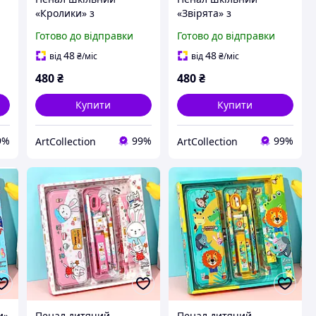
«Кролики» з
«Звірята» з
канцелярським
канцелярським
Готово до відправки
Готово до відправки
и
приладдям для школи
приладдям для школи
в комплекті
в комплекті
48
48
від
₴
/міс
від
₴
/міс
480
₴
480
₴
Купити
Купити
9%
99%
99%
ArtСollection
ArtСollection
и»
Пенал дитячий
Пенал дитячий