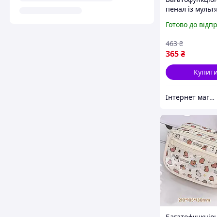
пенал із муль
принтом, сумка
Готово до відп
зберігання
канцелярських 
463
₴
сумка для ручо
365
₴
Купит
Інтернет магазин Mobizoo
Багатофункціо