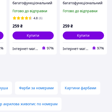
багатофункціональний
багатофункціональний
Bodasan для учнів,
Bodasan для учнів,
Готово до відправки
Готово до відправки
студентів, офісу з
студентів, офісу з
тримачами для ручок і
тримачами для ручок і
4.8
(6)
кишенями Чорний (PB-
кишенями Рожевий
259
₴
259
₴
03)
(PB-04)
Купити
Купити
2%
97%
97%
Інтернет-магазин "4buy"
Інтернет-магазин "4buy"
груша
Фарби за номерами
Картини фарбами
ір акрилова живопис по номерам