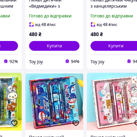
тяшним
«Ведмедики» з
з канцелярським
 для
канцелярським
приладдям для школ
равки
Готово до відправки
Готово до відправки
приладдям для школи
в комплекті
товарів,
в комплекті
48
48
від
₴
/міс
від
₴
/міс
к,
480
₴
480
₴
и
Купити
Купити
92%
94%
9
Toy Joy
Toy Joy