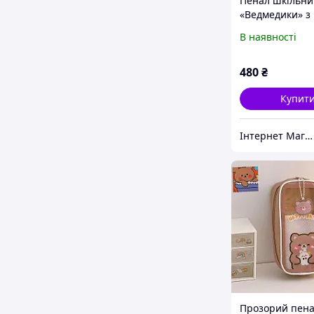
Пенал шкільни
«Ведмедики» з
канцелярськи
В наявності
приладдям для
в комплекті
480
₴
Купит
Інтернет Магазин "Tano"
Прозорий пен