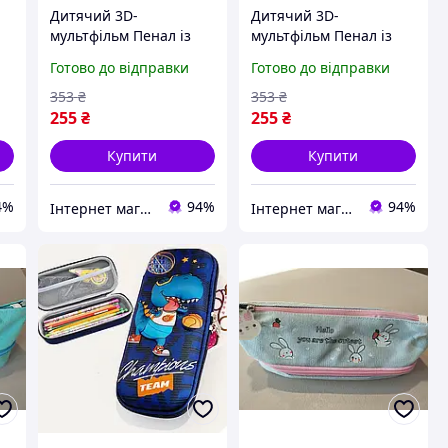
Дитячий 3D-
Дитячий 3D-
мультфільм Пенал із
мультфільм Пенал із
 -
застібкою-блискавкою -
застібкою-блискавкою -
Готово до відправки
Готово до відправки
й
Міцний, ударостійкий
Міцний, ударостійкий
канцелярський набір
канцелярський набір
353
₴
353
₴
для початкової
для початкової
255
₴
255
₴
Купити
Купити
4%
94%
94%
Інтернет магазин KupiPartu
Інтернет магазин Mobizoo