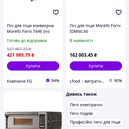
Піч для піци конвеєрна
Піч для піци Moretti Forni
Moretti Forni T64E (no
IDM60.60
stand)
Готово до відправки
В наявності
527 487
.23
₴
421 989
.79
₴
162 003
.45
₴
Купити
Купити
94%
90%
Компанія EG
Lfood – витратні матеріали для харчової галузі
Дивись також
Печі електричні
Печі подові
Професійні печі для піци