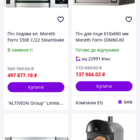
Піч подова ел. Moretti
Піч для піци 610х660 мм
Forni S50E C/22 Steambake
Moretti Forni IDM60.60
В наявності
Готово до відправки
22991
від
₴
/міс
172 430
.02
₴
565 769
.52
₴
137 944
.02
₴
497 877
.18
₴
Купити
Купити
94%
Компанія EG
"ALTIVION Group" Limited Liability Company