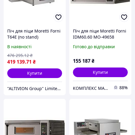
Піч для піци Moretti Forni
Піч для піци Moretti Forni
T64E (no stand)
IDM60.60 MO-49658
В наявності
Готово до відправки
476 295
.12
₴
155 187
₴
419 139
.71
₴
Купити
Купити
88%
КОМПЛЕКС МАРКЕТ
"ALTIVION Group" Limited Liability Company