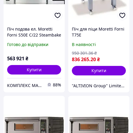
Піч подова ел. Moretti
Піч для піци Moretti Forni
Forni S50E C/22 Steambake
T75E
MO-67178
Готово до відправки
В наявності
950 301
.36
₴
563 921
₴
836 265
.20
₴
Купити
Купити
88%
КОМПЛЕКС МАРКЕТ
"ALTIVION Group" Limited Liability Company