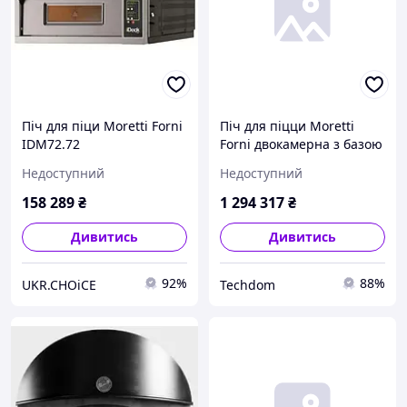
Піч для піци Moretti Forni
Піч для піцци Moretti
IDM72.72
Forni двокамерна з базою
та витяжкою 137x121x107
Недоступний
Недоступний
см
158 289
₴
1 294 317
₴
Дивитись
Дивитись
92%
88%
UKR.CHOiCE
Techdom