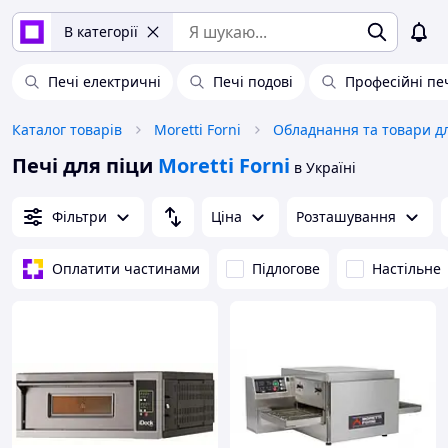
В категорії
Печі електричні
Печі подові
Професійні печ
Каталог товарів
Moretti Forni
Печі для піци
Moretti Forni
в Україні
Фільтри
Ціна
Розташування
Оплатити частинами
Підлогове
Настільне