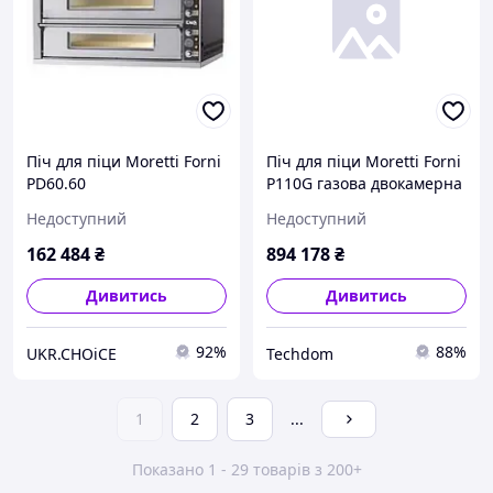
Піч для піци Moretti Forni
Піч для піци Moretti Forni
PD60.60
P110G газова двокамерна
з витяжкою та базою
Недоступний
Недоступний
162 484
₴
894 178
₴
Дивитись
Дивитись
92%
88%
UKR.CHOiCE
Techdom
1
2
3
...
Показано 1 - 29 товарів з 200+