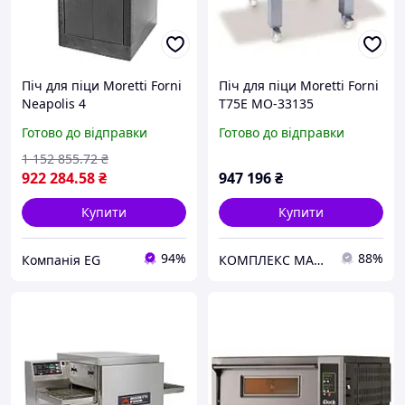
Піч для піци Moretti Forni
Піч для піци Moretti Forni
Neapolis 4
T75E MO-33135
Готово до відправки
Готово до відправки
1 152 855
.72
₴
922 284
.58
₴
947 196
₴
Купити
Купити
94%
88%
Компанія EG
КОМПЛЕКС МАРКЕТ