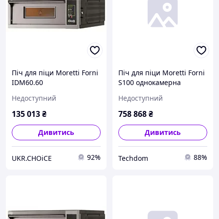
Піч для піци Moretti Forni
Піч для піци Moretti Forni
IDM60.60
S100 однокамерна
137x121x71 см з базою і
Недоступний
Недоступний
витяжкою
135 013
₴
758 868
₴
Дивитись
Дивитись
92%
88%
UKR.CHOiCE
Techdom