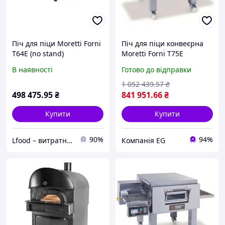
Піч для піци Moretti Forni
Піч для піци конвеєрна
T64E (no stand)
Moretti Forni T75E
В наявності
Готово до відправки
1 052 439
.57
₴
498 475
.95
₴
841 951
.66
₴
Купити
Купити
90%
94%
Lfood – витратні матеріали для харчової галузі
Компанія EG