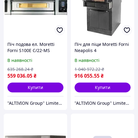
Піч подова ел. Moretti
Піч для піци Moretti Forni
Forni S100E C/22-MS
Neapolis 4
(Multibake) + steam
В наявності
В наявності
635 268
.24
₴
1 040 972
.22
₴
559 036
.05
₴
916 055
.55
₴
Купити
Купити
"ALTIVION Group" Limited Liability Company
"ALTIVION Group" Limited Liability Company