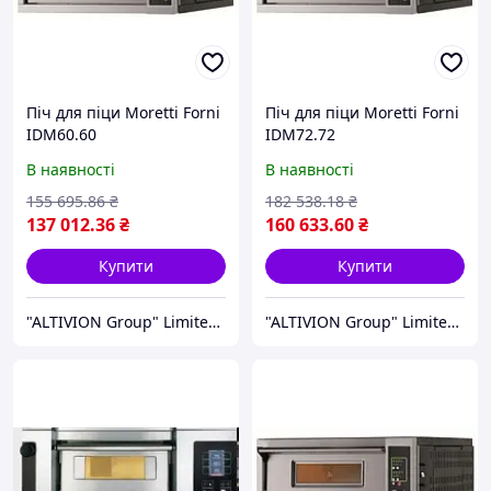
Піч для піци Moretti Forni
Піч для піци Moretti Forni
IDM60.60
IDM72.72
В наявності
В наявності
155 695
.86
₴
182 538
.18
₴
137 012
.36
₴
160 633
.60
₴
Купити
Купити
"ALTIVION Group" Limited Liability Company
"ALTIVION Group" Limited Liability Company