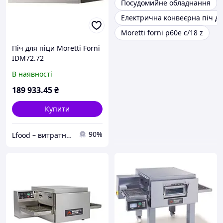
Посудомийне обладнання
Електрична конвеєрна піч дл
Moretti forni p60e c/18 z
Піч для піци Moretti Forni
IDM72.72
В наявності
189 933
.45
₴
Купити
90%
Lfood – витратні матеріали для харчової галузі