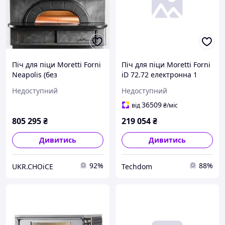
Піч для піци Moretti Forni
Піч для піци Moretti Forni
Neapolis (без
iD 72.72 електронна 1
вистоювання)
камера 6 кВт
Недоступний
Недоступний
36509
від
₴
/міс
805 295
₴
219 054
₴
Дивитись
Дивитись
92%
88%
UKR.CHOiCE
Techdom