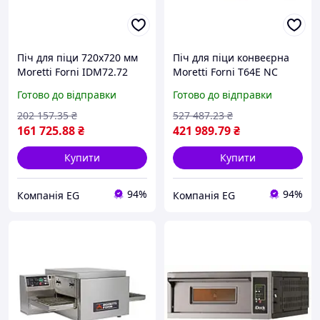
Піч для піци 720х720 мм
Піч для піци конвеєрна
Moretti Forni IDM72.72
Moretti Forni T64E NC
Готово до відправки
Готово до відправки
202 157
.35
₴
527 487
.23
₴
161 725
.88
₴
421 989
.79
₴
Купити
Купити
94%
94%
Компанія EG
Компанія EG