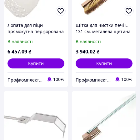
Лопата для піци
Щітка для чистки печі L
прямокутна перфорована
131 см. металева щетина
ал.41x41 см, ручка з
В наявності
В наявності
ал.120 см, повний розмір
162
6 457
.09
₴
3 940
.02
₴
Купити
Купити
100%
100%
Профкомплект - Сервіс
Профкомплект - Сервіс