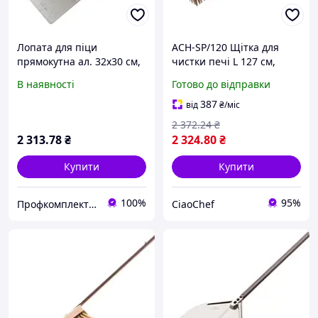
Лопата для піци
ACH-SP/120 Щітка для
прямокутна ал. 32х30 см,
чистки печі L 127 см,
ручка металева120 см,
металева щетина
В наявності
Готово до відправки
повний розмір 153 см
387
від
₴
/міс
2 372
.24
₴
2 313
.78
₴
2 324
.80
₴
Купити
Купити
100%
95%
Профкомплект - Сервіс
CiaoChef