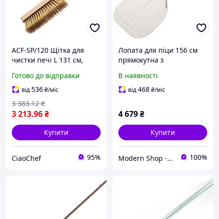
ACF-SP/120 Щітка для
Лопата для піци 156 см
чистки печі L 131 см,
прямокутна з
металева щетина
перфорацією Gi.Metal (AF-
Готово до відправки
В наявності
37RF/120)
536
468
від
₴
/міс
від
₴
/міс
3 383
.12
₴
3 213
.96
₴
4 679
₴
Купити
Купити
95%
100%
CiaoChef
Modern Shop - посуд, товари для дому та активного відпочинку