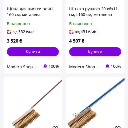
Щітка для чистки печі L
Щітка з ручкою 20 x6х11
160 см, металева
см, L160 см, металева
щентина Gi.Metal To
щетина Gi.Metal To brush
В наявності
В наявності
brush (ACF-SP/150)
(AC-SP/150)
352
451
від
₴
/міс
від
₴
/міс
3 520
₴
4 507
₴
Купити
Купити
100%
100%
Modern Shop - посуд, товари для дому та активного відпочинку
Modern Shop - посуд, товари для дому та активного відпочинку