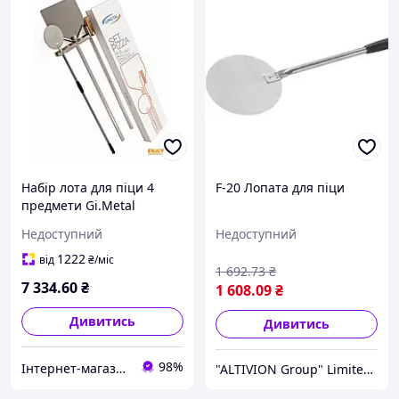
Набір лота для піци 4
F-20 Лопата для піци
предмети Gi.Metal
Недоступний
Недоступний
1222
від
₴
/міс
1 692
.73
₴
7 334
.60
₴
1 608
.09
₴
Дивитись
Дивитись
98%
Інтернет-магазин "Kaap" професійного посуду
"ALTIVION Group" Limited Liability Company