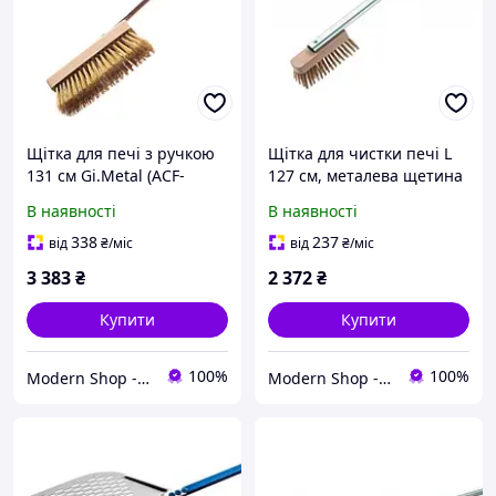
Щітка для печі з ручкою
Щітка для чистки печі L
131 см Gi.Metal (ACF-
127 см, металева щетина
SP/120)
Gi.Metal To brush (ACH-
В наявності
В наявності
SP/120)
338
237
від
₴
/міс
від
₴
/міс
3 383
₴
2 372
₴
Купити
Купити
100%
100%
Modern Shop - посуд, товари для дому та активного відпочинку
Modern Shop - посуд, товари для дому та активного відпочинку