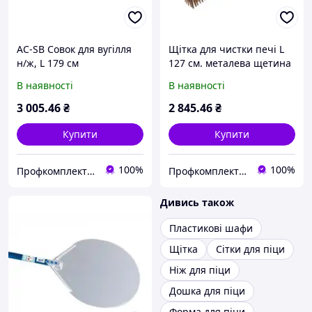
AC-SB Совок для вугілля
Щітка для чистки печі L
н/ж, L 179 см
127 см. металева щетина
В наявності
В наявності
3 005
.46
₴
2 845
.46
₴
Купити
Купити
100%
100%
Профкомплект - Сервіс
Профкомплект - Сервіс
Дивись також
Пластикові шафи
Щітка
Сітки для піци
Ніж для піци
Дошка для піци
Форма для піци