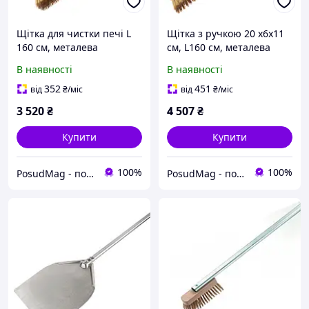
Щітка для чистки печі L
Щітка з ручкою 20 x6х11
160 см, металева
см, L160 см, металева
щентина Gi.Metal To
щетина Gi.Metal To brush
В наявності
В наявності
brush (ACF-SP/150)
(AC-SP/150)
352
451
від
₴
/міс
від
₴
/міс
3 520
₴
4 507
₴
Купити
Купити
100%
100%
PosudMag - посуд, кухонний інвентар та товари для HoReCa
PosudMag - посуд, кухонний інвентар та товари для HoReCa