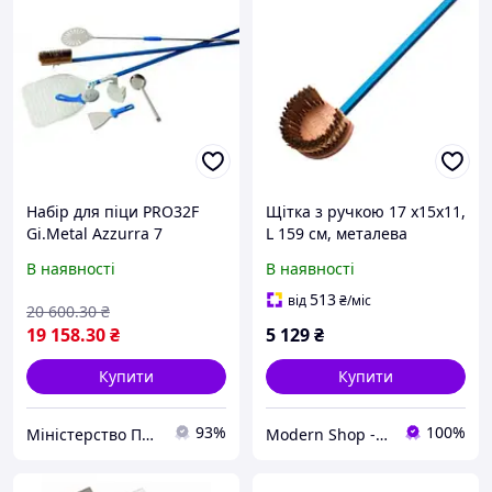
Набір для піци PRO32F
Щітка з ручкою 17 x15x11,
Gi.Metal Azzurra 7
L 159 см, металева
предмети
щетина Gi.Metal To brush
В наявності
В наявності
(AC-SPT/150)
513
від
₴
/міс
20 600
.30
₴
19 158
.30
₴
5 129
₴
Купити
Купити
93%
100%
Міністерство Посуду
Modern Shop - посуд, товари для дому та активного відпочинку