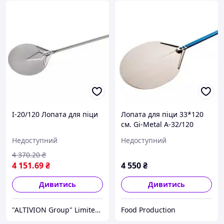
I-20/120 Лопата для піци
Лопата для піци 33*120
см. Gi-Metal A-32/120
AZZURRA алюміній
Недоступний
Недоступний
4 370
.20
₴
4 151
.69
₴
4 550
₴
Дивитись
Дивитись
"ALTIVION Group" Limited Liability Company
Food Production