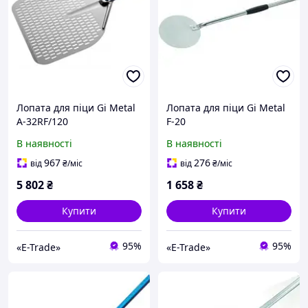
Лопата для піци Gi Metal
Лопата для піци Gi Metal
A-32RF/120
F-20
В наявності
В наявності
967
276
від
₴
/міс
від
₴
/міс
5 802
₴
1 658
₴
Купити
Купити
95%
95%
«E-Trade»
«E-Trade»