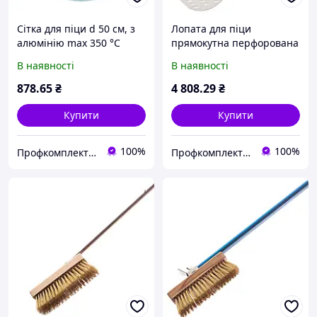
Сітка для піци d 50 см, з
Лопата для піци
алюмінію max 350 °C
прямокутна перфорована
ал. 32x32 см, ручка з ал.
В наявності
В наявності
120 см, повний розмір 1
878
.65
₴
4 808
.29
₴
Купити
Купити
100%
100%
Профкомплект - Сервіс
Профкомплект - Сервіс