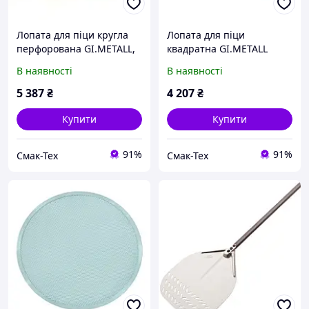
Лопата для піци кругла
Лопата для піци
перфорована GI.METALL,
квадратна GI.METALL
330х1200
AZZURRA, 330х330х1200
В наявності
В наявності
5 387
₴
4 207
₴
Купити
Купити
91%
91%
Смак-Тех
Смак-Тех