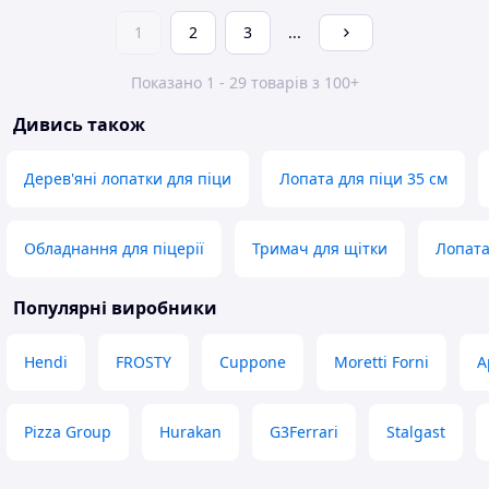
1
2
3
...
Показано 1 - 29 товарів з 100+
Дивись також
Дерев'яні лопатки для піци
Лопата для піци 35 см
Обладнання для піцерії
Тримач для щітки
Лопата
Популярні виробники
Hendi
FROSTY
Cuppone
Moretti Forni
A
Pizza Group
Hurakan
G3Ferrari
Stalgast