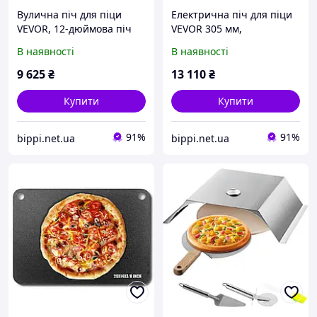
Вулична піч для піци
Електрична піч для піци
VEVOR, 12-дюймова піч
VEVOR 305 мм,
на пелетах, портативна
нержавіюча сталь, піца-
В наявності
В наявності
піч для піци з
мейкер з каменем для
вбудованим
піци, лопаткою,
9 625
₴
13 110
₴
термометром, що працює
подвійною ручкою,
на дровах, з
нагрівається
Купити
Купити
91%
91%
bippi.net.ua
bippi.net.ua