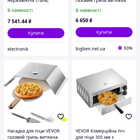
нержавіюча сталь,
газовий гриль витяжка
температура до 360°C,
для піци піч для піци
В наявності
В наявності
антипригарне покриття,
камінь лопата для піци
для дому та бізнесу
нержавіюча сталь PP
6 650
₴
7 541
.44
₴
39620
Купити
Купити
93%
bigben.net.ua
electronik
Насадка для піци VEVOR
VEVOR Комерційна піч
газовий гриль витяжка
для піци 305 мм з