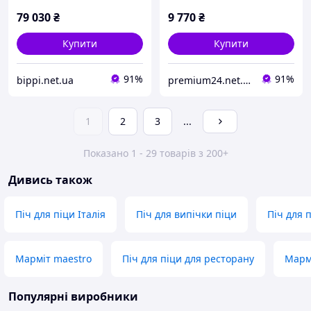
двигун піци з контролем
Vevor 512218
часу та температури та
79 030
₴
9 770
₴
подвійною
Купити
Купити
91%
91%
bippi.net.ua
premium24.net.ua
1
2
3
...
Показано 1 - 29 товарів з 200+
Дивись також
Піч для піци Італія
Піч для випічки піци
Піч для 
Марміт maestro
Піч для піци для ресторану
Мармі
Популярні виробники