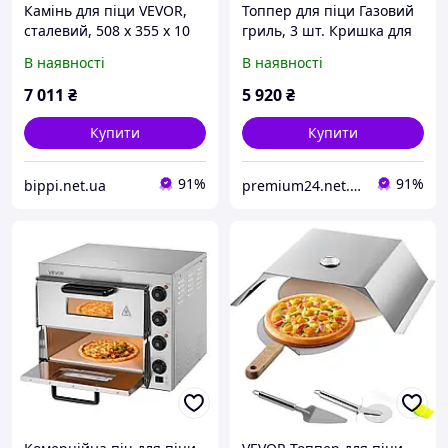
Камінь для піци VEVOR,
Топпер для піци Газовий
сталевий, 508 x 355 x 10
гриль, 3 шт. Кришка для
мм, сталева пластина для
піци 48x35x17 см Гриль
В наявності
В наявності
випікання піци в духовці,
на вугіллі Піч для піци,
попередньо оброблений
50-300 Нержавіюча сталь
7 011
₴
5 920
₴
камінь
Vevor
Купити
Купити
91%
91%
bippi.net.ua
premium24.net.ua