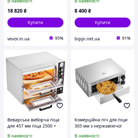
В наявності
В наявності
Vevor 713246
випікання піци Чорний
колір 908776
18 820
₴
8 400
₴
Купити
Купити
95%
91%
vevor.in.ua
bippi.net.ua
Веварська виборча піца
Комерційна піч для піци
для 457 мм піца 2500 +
305 мм з нержавіючої
2500 Вт -піца до 450 ° C,
сталі, електрична 2 ручки
В наявності
В наявності