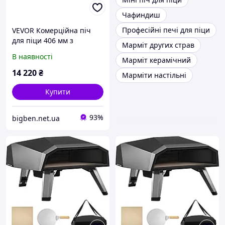
Чафиндиш
Професійні печі для піци
VEVOR Комерційна піч
для піци 406 мм з
Марміт других страв
нержавіючої сталі,
В наявності
Марміт керамічний
електрична 3 ручки
522181
14 220
₴
Марміти настільні
Купити
93%
bigben.net.ua