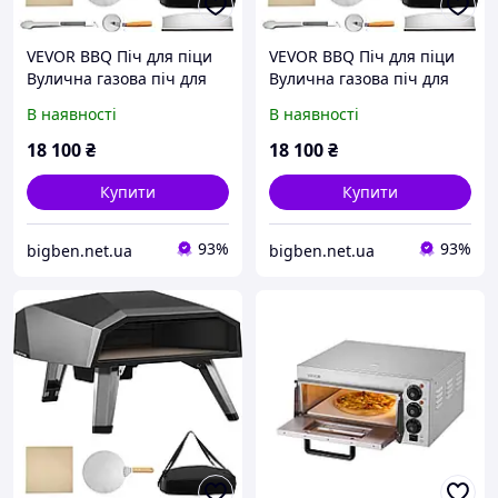
VEVOR BBQ Піч для піци
VEVOR BBQ Піч для піци
Вулична газова піч для
Вулична газова піч для
піци 12" Гриль для піци
піци 12" Гриль для піци
В наявності
В наявності
Дров'яна піч Кам'яна піч
Дров'яна піч Кам'яна піч
Піч для піци PP 32012
Піч для піци PP 32984
18 100
₴
18 100
₴
Купити
Купити
93%
93%
bigben.net.ua
bigben.net.ua