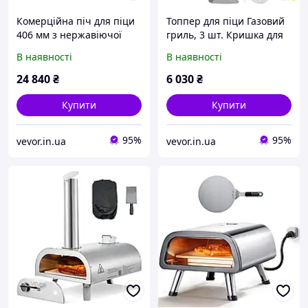
Комерційна піч для піци
Топпер для піци Газовий
406 мм з нержавіючої
гриль, 3 шт. Кришка для
сталі, електрична 4 ручки
піци 48x35x17 см Гриль
В наявності
В наявності
Vevor 713249
на вугіллі Піч для піци,
50-300 Нержавіюча сталь
24 840
₴
6 030
₴
Vevor
Купити
Купити
95%
95%
vevor.in.ua
vevor.in.ua