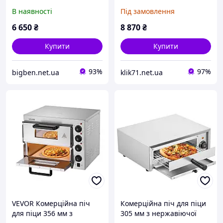
для піци піч для піци
нержавіючої сталі,
В наявності
Під замовлення
камінь лопата для піци
електрична 2 ручки
нержавіюча сталь PP
772557
6 650
₴
8 870
₴
41571
Купити
Купити
93%
97%
bigben.net.ua
klik71.net.ua
VEVOR Комерційна піч
Комерційна піч для піци
для піци 356 мм з
305 мм з нержавіючої