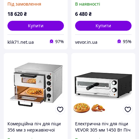
нержавіючої сталі,
сталі, електрична 1 ручка
Під замовлення
В наявності
електрична 4 ручки
Vevor 713245
772558
18 620
₴
6 480
₴
Купити
Купити
97%
95%
klik71.net.ua
vevor.in.ua
Комерційна піч для піци
Електрична піч для піци
356 мм з нержавіючої
VEVOR 305 мм 1450 Вт Піч
сталі, електрична 4 ручки
для піци Машина для