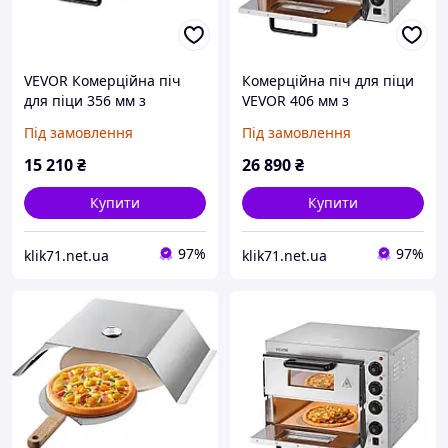
VEVOR Комерційна піч
Комерційна піч для піци
для піци 356 мм з
VEVOR 406 мм з
нержавіючої сталі,
нержавіючої сталі,
Під замовлення
Під замовлення
електрична 3 ручки
електрична 4 ручки
772559
772561
15 210
₴
26 890
₴
Купити
Купити
97%
97%
klik71.net.ua
klik71.net.ua