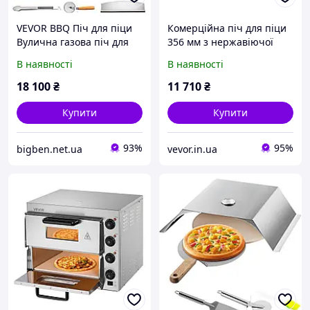
VEVOR BBQ Піч для піци
Комерційна піч для піци
Вулична газова піч для
356 мм з нержавіючої
піци 12" Гриль для піци
сталі, електрична 3 ручки
В наявності
В наявності
Дров'яна піч Кам'яна піч
Vevor 713248
Піч для піци PP 33813
18 100
₴
11 710
₴
Купити
Купити
93%
95%
bigben.net.ua
vevor.in.ua