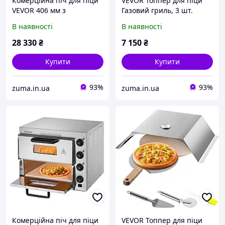
Комерційна піч для піци
VEVOR Топпер для піци
VEVOR 406 мм з
Газовий гриль, 3 шт.
нержавіючої сталі,
Кришка для піци
В наявності
В наявності
електрична 4 ручки
48x35x17 см Гриль на
872562
вугіллі Піч для піци, 50-
28 330
₴
7 150
₴
300 Нержавіюча сталь
Купити
Купити
93%
93%
zuma.in.ua
zuma.in.ua
Комерційна піч для піци
VEVOR Топпер для піци