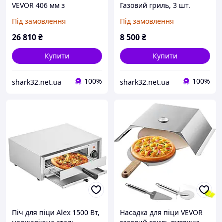
VEVOR 406 мм з
Газовий гриль, 3 шт.
нержавіючої сталі,
Кришка для піци
Під замовлення
Під замовлення
електрична 4 ручки
48x35x17 см Гриль на
772561
вугіллі Піч для піци, 50-
26 810
₴
8 500
₴
300 Нержавіюча сталь
Купити
Купити
100%
100%
shark32.net.ua
shark32.net.ua
Піч для піци Alex 1500 Вт,
Насадка для піци VEVOR