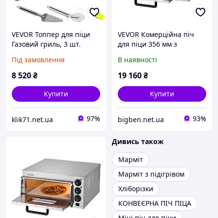
VEVOR Топпер для піци
VEVOR Комерційна піч
Газовий гриль, 3 шт.
для піци 356 мм з
Кришка для піци
нержавіючої сталі,
Під замовлення
В наявності
48x35x17 см Гриль на
електрична 4 ручки
вугіллі Піч для піци, 50-
522122
8 520
₴
19 160
₴
300 Нержавіюча сталь
Купити
Купити
97%
93%
klik71.net.ua
bigben.net.ua
Дивись також
Марміт
Марміт з підігрівом
Хліборізки
КОНВЕЄРНА ПІЧ ПІЦА
Міні піч для піци