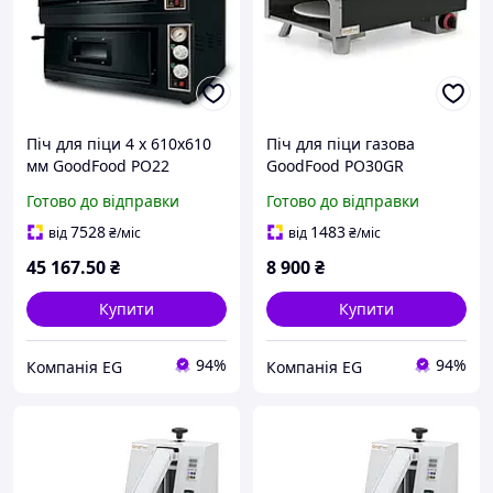
Піч для піци 4 х 610х610
Піч для піци газова
мм GoodFood PO22
GoodFood PO30GR
Готово до відправки
Готово до відправки
7528
1483
від
₴
/міс
від
₴
/міс
45 167
.50
₴
8 900
₴
Купити
Купити
94%
94%
Компанія EG
Компанія EG