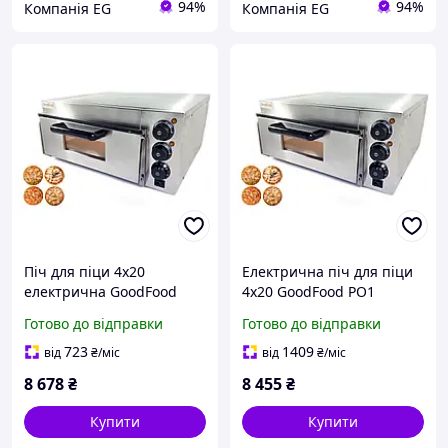
94%
94%
Компанія EG
Компанія EG
Піч для піци 4х20
Електрична піч для піци
електрична GoodFood
4х20 GoodFood PO1
PO1
Готово до відправки
Готово до відправки
723
1409
від
₴
/міс
від
₴
/міс
8 678
₴
8 455
₴
Купити
Купити