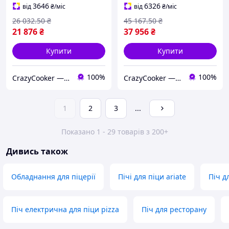
3646
6326
від
₴
/міс
від
₴
/міс
26 032
.50
₴
45 167
.50
₴
21 876
₴
37 956
₴
Купити
Купити
100%
100%
CrazyCooker — божевільно низькі ціни на обладнання !!!
CrazyCooker — божевільно низькі ціни на обладнання !!!
1
2
3
...
Показано 1 - 29 товарів з 200+
Дивись також
Обладнання для піцерії
Пічі для піци ariate
Піч д
Піч електрична для піци pizza
Піч для ресторану