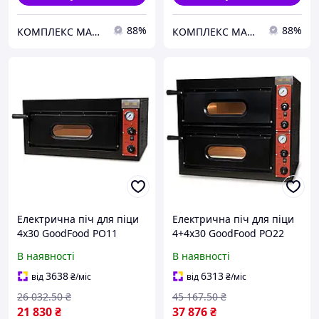
88%
88%
КОМПЛЕКС МАРКЕТ
КОМПЛЕКС МАРКЕТ
Електрична піч для піци
Електрична піч для піци
4х30 GoodFood PO11
4+4х30 GoodFood PO22
В наявності
В наявності
3638
6313
від
₴
/міс
від
₴
/міс
26 032
.50
₴
45 167
.50
₴
21 830
₴
37 876
₴