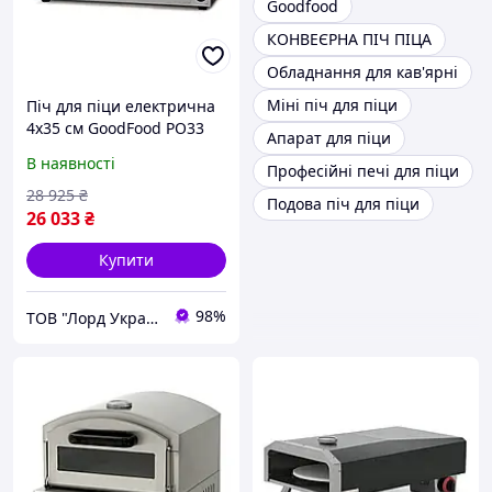
Goodfood
КОНВЕЄРНА ПІЧ ПІЦА
Обладнання для кав'ярні
Міні піч для піци
Піч для піци електрична
4х35 см GoodFood PO33
Апарат для піци
В наявності
Професійні печі для піци
28 925
₴
Подова піч для піци
26 033
₴
Купити
98%
ТОВ "Лорд Україна"