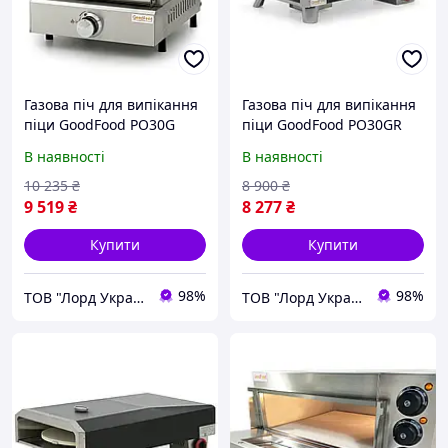
Газова піч для випікання
Газова піч для випікання
піци GoodFood PO30G
піци GoodFood PO30GR
В наявності
В наявності
10 235
₴
8 900
₴
9 519
₴
8 277
₴
Купити
Купити
98%
98%
ТОВ "Лорд Україна"
ТОВ "Лорд Україна"