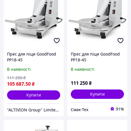
Прес для піци GoodFood
Прес для піци GoodFood
PP18-45
PP18-45
В наявності
В наявності
111 250
₴
111 250
₴
105 687
.50
₴
Купити
Купити
91%
Смак-Тех
"ALTIVION Group" Limited Liability Company