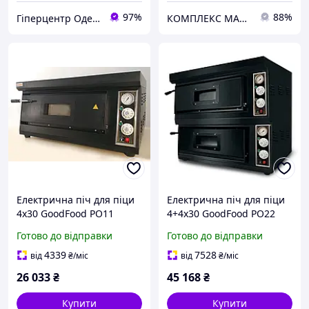
97%
88%
Гіперцентр Одеса - електроінструмент, такелаж, торгове обладнання
КОМПЛЕКС МАРКЕТ
Електрична піч для піци
Електрична піч для піци
4х30 GoodFood PO11
4+4х30 GoodFood PO22
Готово до відправки
Готово до відправки
4339
7528
від
₴
/міс
від
₴
/міс
26 033
₴
45 168
₴
Купити
Купити