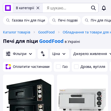
В категорії
Газова піч для піци
Печі подові
Піч для пі
Каталог товарів
GoodFood
Печі для піци
GoodFood
в Україні
Фільтри
Ціна
Джерело живлення
Оплатити частинами
Газ
Дрова, вугілля