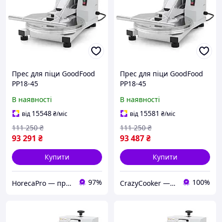
Прес для піци GoodFood
Прес для піци GoodFood
PP18-45
PP18-45
В наявності
В наявності
15548
15581
від
₴
/міс
від
₴
/міс
111 250
₴
111 250
₴
93 291
₴
93 487
₴
Купити
Купити
97%
100%
HorecaPro — професійне обладнання для ресторану, кафе, фаст-фуду. Безкоштовна доставка! Гарантія 12м
CrazyCooker — божевільно низькі ціни на обладнання !!!