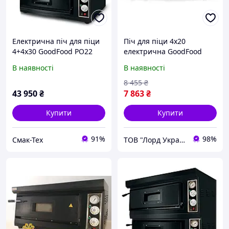
Електрична піч для піци
Піч для піци 4х20
4+4х30 GoodFood PO22
електрична GoodFood
PO1
В наявності
В наявності
8 455
₴
43 950
₴
7 863
₴
Купити
Купити
91%
98%
Смак-Тех
ТОВ "Лорд Україна"