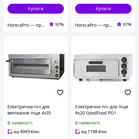
Купити
Купити
97%
97%
HorecaPro — професійне обладнання для ресторану, кафе, фаст-фуду. Безкоштовна доставка! Гарантія 12м
HorecaPro — професійне обладнання для ресторану, кафе, фаст-фуду. Безкоштовна доставка! Гарантія 12м
Електрична піч для
Електрична піч для піци
випікання піци 4х35
4х20 GoodFood PO1
GoodFood PO33
В наявності
В наявності
4043
1198
від
₴
/міс
від
₴
/міс