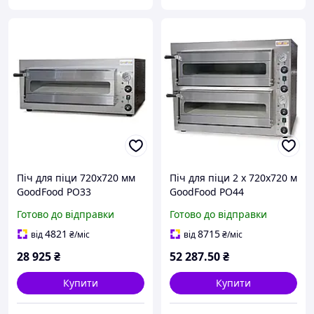
Піч для піци 720x720 мм
Піч для піци 2 х 720х720 м
GoodFood PO33
GoodFood PO44
Готово до відправки
Готово до відправки
4821
8715
від
₴
/міс
від
₴
/міс
28 925
₴
52 287
.50
₴
Купити
Купити