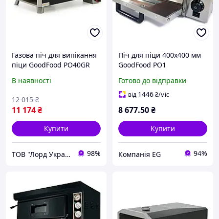
Газова піч для випікання
Піч для піци 400х400 мм
піци GoodFood PO40GR
GoodFood PO1
В наявності
Готово до відправки
1446
від
₴
/міс
12 015
₴
11 174
₴
8 677
.50
₴
Купити
Купити
98%
94%
ТОВ "Лорд Україна"
Компанія EG