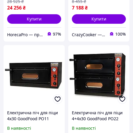
28 925
₴
8 455
₴
24 256
₴
7 188
₴
Купити
Купити
97%
100%
HorecaPro — професійне обладнання для ресторану, кафе, фаст-фуду. Безкоштовна доставка! Гарантія 12м
CrazyCooker — божевільно низькі ціни на обладнання !!!
Електрична піч для піци
Електрична піч для піци
4х30 GoodFood PO11
4+4х30 GoodFood PO22
В наявності
В наявності