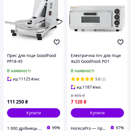
Прес для піци GoodFood
Електрична піч для піци
PP18-45
4х20 GoodFood PO1
В наявності
В наявності
11125
від
₴
/міс
5.0
(2)
1187
від
₴
/міс
8 455
₴
111 250
₴
7 120
₴
Купити
Купити
99%
97%
1 000 дрібниць VDN
HorecaPro — професійне обладнання для ресторану, кафе, фаст-фуду. Безкоштовна доставка! Гарантія 12м