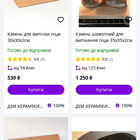
Камінь для випічки піци
Камінь шамотний для
30х30х2см
випікання піци 35х35х2см
Готово до відправки
Готово до відправки
4.6
(8)
5.0
(2)
54
125
від
₴
/міс
від
₴
/міс
539
₴
1 250
₴
Купити
Купити
100%
100%
ДІМ КЕРАМІКИ Shostak
ДІМ КЕРАМІКИ Shostak