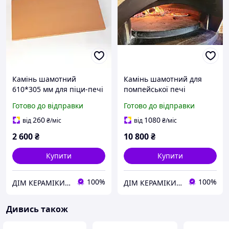
Камінь шамотний
Камінь шамотний для
610*305 мм для піци-печі
помпейської печі
Готово до відправки
Готово до відправки
260
1080
від
₴
/міс
від
₴
/міс
2 600
₴
10 800
₴
Купити
Купити
100%
100%
ДІМ КЕРАМІКИ Shostak
ДІМ КЕРАМІКИ Shostak
Дивись також