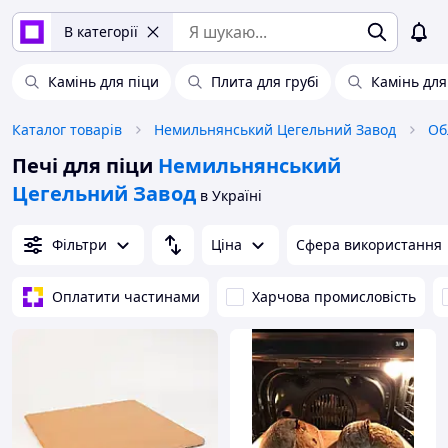
В категорії
Камінь для піци
Плита для грубі
Камінь для
Каталог товарів
Немильнянський Цегельний Завод
Печі для піци
Немильнянський
Цегельний Завод
в Україні
Фільтри
Ціна
Сфера використання
Оплатити частинами
Харчова промисловість