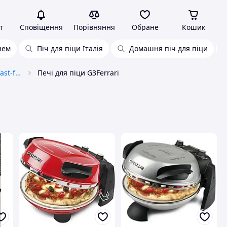
т
Сповіщення
Порівняння
Обране
Кошик
нем
Піч для піци Італія
Домашня піч для піци
Теплове обладнання horeca&fast-food
Печі для піци G3Ferrari