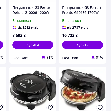
i
Піч для піци G3 Ferrari
Піч для піци G3 Ferrari
Delizia G10006 1200W
Pronto G10186 1700W
Регулювання
Регулювання
В наявності
В наявності
температури 31см
температури 32см
Сріблястий
1282
2787
від
₴
/міс
від
₴
/міс
7 693
₴
16 723
₴
Купити
Купити
1%
91%
91%
Ikea-Dam
Ikea-Dam