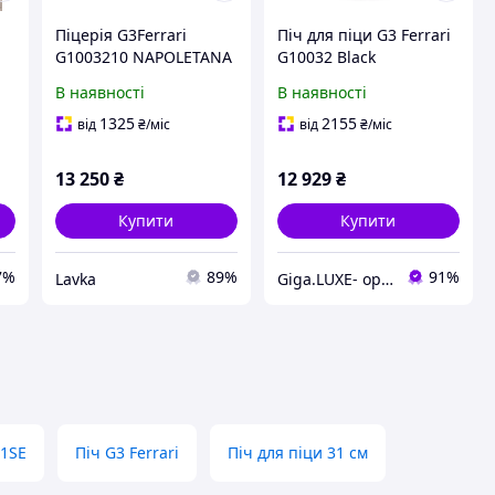
Піцерія G3Ferrari
Піч для піци G3 Ferrari
G1003210 NAPOLETANA
G10032 Black
1200 Вт
В наявності
В наявності
1325
2155
від
₴
/міс
від
₴
/міс
13 250
₴
12 929
₴
Купити
Купити
7%
89%
91%
Lavka
Giga.LUXE- оригінальна техніка
-1SE
Піч G3 Ferrari
Піч для піци 31 см