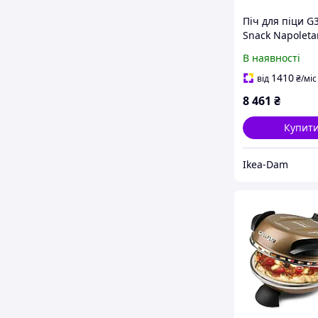
Піч для піци G3
Snack Napoleta
G10032 1200W
В наявності
Регулювання
температури 3
1410
від
₴
/міс
Червоний
8 461
₴
Купит
Ikea-Dam