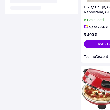
Піч для піци, G
Napoletana, G1
1200Вт, 400°C
В наявності
(Вживана)
567
від
₴
/міс
3 400
₴
Купит
TechnoDiscont