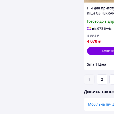
Піч для приго
піци G3 FERRAR
G10006 BLACK
Готово до відп
678
від
₴
/міс
4 884
₴
4 070
₴
Купит
Smart Ціна
1
2
Дивись тако
Мобільна піч 