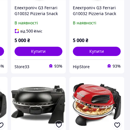
Електропіч G3 Ferrari
Електропіч G3 Ferrari
G10032 Pizzeria Snack
G10032 Pizzeria Snack
Napoletana Б/В
Napoletana Б/В
В наявності
В наявності
500
від
₴
/міс
5 000
₴
5 000
₴
Купити
Купити
4%
93%
93%
Store33
HipStore