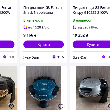
 Ferrari
Піч для піци G3 Ferrari
Піч для піци G3 Ferrar
 1200W
Snack Napoletana
Krispy G10225 2100W
G10032 1200W
Регулювання
В наявності
В наявності
31cm
Регулювання
температури 32cm
температури 31см
1528
3209
від
₴
/міс
від
₴
/міс
Чорна
9 166
₴
19 252
₴
и
Купити
Купити
91%
91%
9
Ikea-Dam
Ikea-Dam