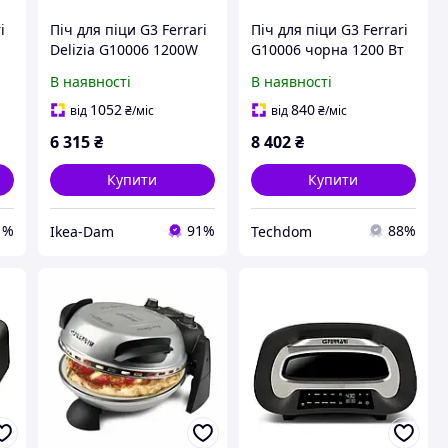
i
Піч для піци G3 Ferrari
Піч для піци G3 Ferrari
Delizia G10006 1200W
G10006 чорна 1200 Вт
Регулювання
33.5 см
В наявності
В наявності
температури 31см
Чорна
1052
840
від
₴
/міс
від
₴
/міс
6 315
₴
8 402
₴
Купити
Купити
1%
91%
88%
Ikea-Dam
Techdom