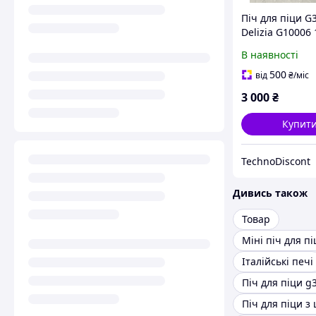
Піч для піци G3
Delizia G10006 
В наявності
500
від
₴
/міс
3 000
₴
Купит
TechnoDiscont
Дивись також
Товар
Міні піч для пі
Італійські печі
Піч для піци g3