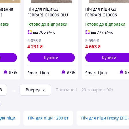
тування
Піч для піци G3
Піч для піци G3
I
FERRARI G10006-BLU
FERRARI G10006
равки
Готово до відправки
Готово до відправки
705
777
від
₴
/міс
від
₴
/міс
5 078
₴
5 596
₴
4 231
₴
4 663
₴
и
Купити
Купити
97%
97%
9
Smart Ціна
Smart Ціна
3
...
Вперед
Показано 1 - 29 товарів з 90+
ж
для піци
Піч для піци 1200 вт
Піч для піци Frosty EPO