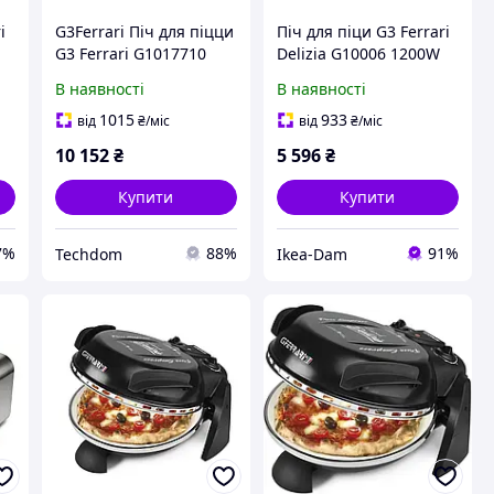
i
G3Ferrari Піч для піцци
Піч для піци G3 Ferrari
G3 Ferrari G1017710
Delizia G10006 1200W
Anniversary 1200 Вт
Регулювання
В наявності
В наявності
чорна
температури 31см
Червоний
1015
933
від
₴
/міс
від
₴
/міс
10 152
₴
5 596
₴
Купити
Купити
7%
88%
91%
Techdom
Ikea-Dam