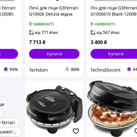
 Ferrari
Печі для піци G3Ferrari
Піч для піци G3Ferrar
1200Вт.
G10006 Delizia мідна
G1000610 Black 1200В
1200 Вт
В наявності
В наявності
771
567
від
₴
/міс
від
₴
/міс
7 713
₴
3 400
₴
и
Купити
Купити
94%
88%
9
Techdom
TechnoDiscont
ци
 ferrari
Піч для піци з шамотним каменем