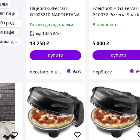
алія
Піцерія G3Ferrari
Електропіч G3 Ferrari
ля піци
G1003210 NAPOLETANA
G10032 Pizzeria Snack
1200 Вт
Napoletana Б/В
Піч для піци 500 градусів
Готово до відправки
В наявності
ля кафе
1325
від
₴
/міс
Професійна техніка для кухні
13 250
₴
5 000
₴
Купити
Купити
92%
9
neostore.in.ua - інтернет магазин
HopStore