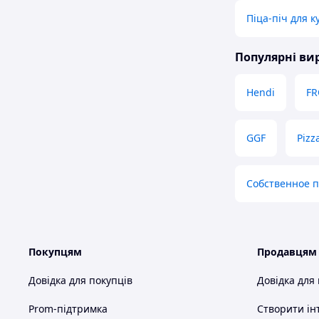
Піца-піч для к
Популярні в
Hendi
FR
GGF
Pizz
Собственное 
Покупцям
Продавцям
Довідка для покупців
Довідка для
Prom-підтримка
Створити ін