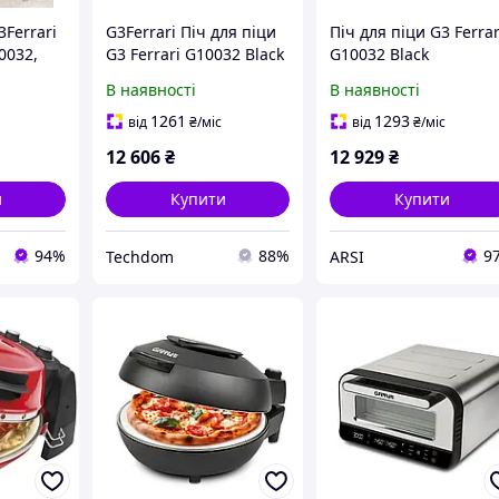
3Ferrari
G3Ferrari Піч для піци
Піч для піци G3 Ferrar
0032,
G3 Ferrari G10032 Black
G10032 Black
В наявності
В наявності
1261
1293
від
₴
/міс
від
₴
/міс
12 606
₴
12 929
₴
и
Купити
Купити
94%
88%
9
Techdom
ARSI