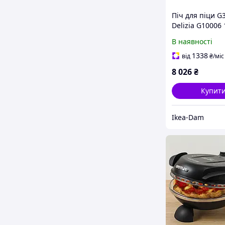
Піч для піци G3
Delizia G10006
Регулювання
В наявності
температури 
Мідна
1338
від
₴
/міс
8 026
₴
Купит
Ikea-Dam