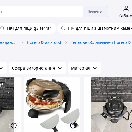
Знайти
Кабіне
Піч для піци g3 ferrari
Піч для піци з шамотним каме
Обладнання та товари для надання послуг
Horeca&fast-food
Сфера використання
Матеріал