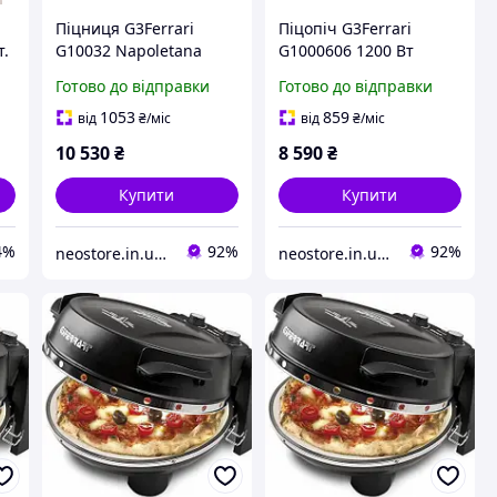
i
Піцниця G3Ferrari
Піцопіч G3Ferrari
т.
G10032 Napoletana
G1000606 1200 Вт
1200 Вт
термостат таймер
Готово до відправки
Готово до відправки
(8058150113776)
1053
859
від
₴
/міс
від
₴
/міс
10 530
₴
8 590
₴
Купити
Купити
4%
92%
92%
neostore.in.ua - інтернет магазин
neostore.in.ua - інтернет магазин