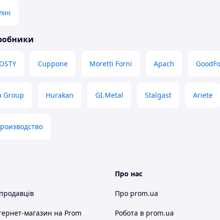
ухні
иробники
OSTY
Cuppone
Moretti Forni
Apach
GoodF
a Group
Hurakan
GI.Metal
Stalgast
Ariete
производство
Про нас
 продавців
Про prom.ua
тернет-магазин
на Prom
Робота в prom.ua