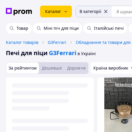
Каталог
В категорії
Товар
Міні піч для піци
Італійські печі
Каталог товарів
G3Ferrari
Печі для піци
G3Ferrari
в Україні
За рейтингом
Дешевше
Дорожче
Країна виробник