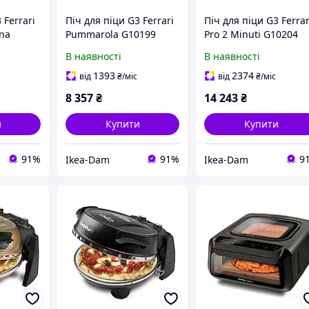
 Ferrari
Піч для піци G3 Ferrari
Піч для піци G3 Ferrar
na
Pummarola G10199
Pro 2 Minuti G10204
1200W Регулювання
1850W Регулювання
В наявності
В наявності
температури 31см
температури 32cm
1см
1393
2374
від
₴
/міс
від
₴
/міс
8 357
₴
14 243
₴
и
Купити
Купити
91%
91%
9
Ikea-Dam
Ikea-Dam