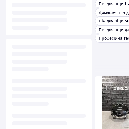
Піч для піци Іт
Домашня піч д
Піч для піци д