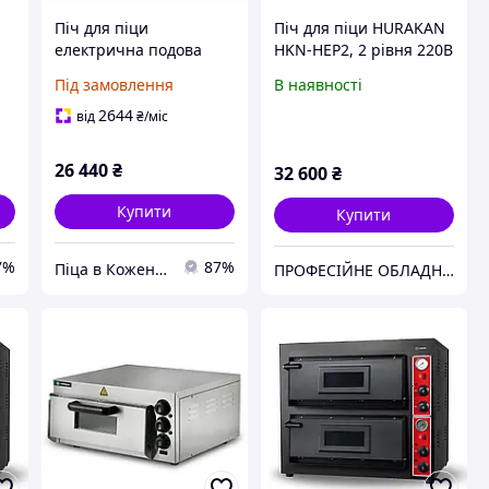
Піч для піци
Піч для піци HURAKAN
електрична подова
HKN-HEP2, 2 рівня 220В
2,
HKN-HEP1, HURAKAN
(Б\У)
Під замовлення
В наявності
(Китай)
2644
від
₴
/міс
26 440
₴
32 600
₴
Купити
Купити
7%
87%
Піца в Кожен Дім!
ПРОФЕСІЙНЕ ОБЛАДНАНННЯ ДЛЯ РЕСТОРАННОГО БІЗНЕСУ (SALE)