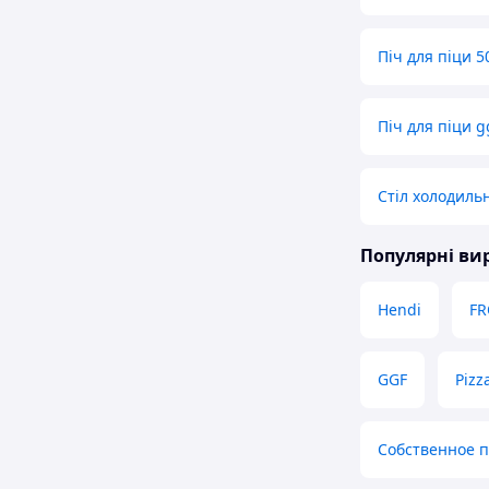
Піч для піци 5
Піч для піци g
Стіл холодильн
Популярні в
Hendi
FR
GGF
Pizz
Собственное 