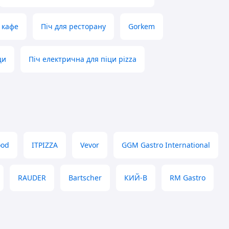
я кафе
Піч для ресторану
Gorkem
ци
Піч електрична для піци pizza
ood
ITPIZZA
Vevor
GGM Gastro International
RAUDER
Bartscher
КИЙ-В
RM Gastro