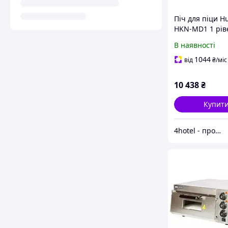
Піч для піци H
HKN-MD1 1 рів
В наявності
1044
від
₴
/міс
10 438
₴
Купит
4hotel - продукція для дому та готеля