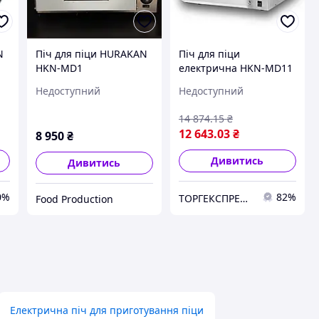
N
Піч для піци HURAKAN
Піч для піци
HKN-MD1
електрична HKN-MD11
Hurakan
Недоступний
Недоступний
14 874
.15
₴
12 643
.03
₴
8 950
₴
Дивитись
Дивитись
0%
82%
ТОРГЕКСПРЕС - комплексне оснащення обладнанням магазинів, маркетів, складів, ресторанів, кафе.
Food Production
Електрична піч для приготування піци