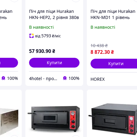
urakan
Піч для піци Hurakan
Піч для піци Hurakan
ень
HKN-HEP2, 2 рівня 380в
HKN-MD1 1 рівень
В наявності
В наявності
5793
від
₴
/міс
10 438
₴
57 930
.90
₴
8 872
.30
₴
и
Купити
Купити
100%
100%
4hotel - продукція для дому та готеля
HOREX