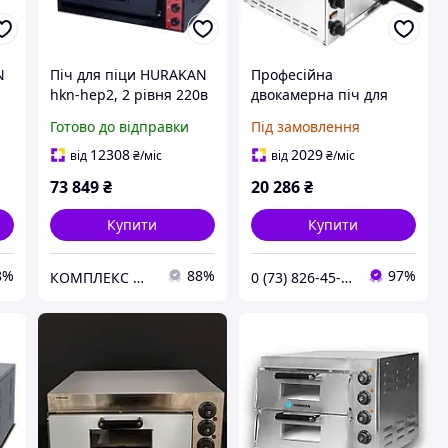
N
Піч для піци HURAKAN
Професійна
hkn-hep2, 2 рівня 220в
двокамерна піч для
піци Hurakan Hkn-
Готово до відправки
Під замовлення
Md0505
12308
2029
від
₴
/міс
від
₴
/міс
73 849
₴
20 286
₴
Купити
Купити
8%
88%
97%
КОМПЛЕКС МАРКЕТ
0 (73) 826-45-66