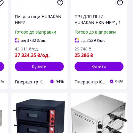
Піч для піци HURAKAN
ПІЧ ДЛЯ ПІЦИ
HEP2
HURAKAN HKN-HEP1, 1
РІВЕНЬ 220 В
Готово до відправки
Готово до відправки
3732
2529
від
₴
/міс
від
₴
/міс
43 911
₴/од.
29 748
₴
37 324
.35
₴/од.
25 286
₴
Купити
Купити
4%
94%
94%
Гіперцентр Київ — професійне обладнання для ресторанів, магазинів і складів
Гіперцентр Київ — професійне обладнання для ресторанів, магазинів і складів