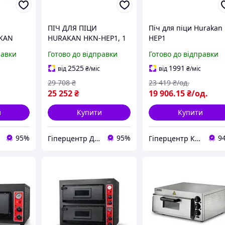
ПІЧ ДЛЯ ПІЦИ
Піч для піци Hurakan
AKAN
HURAKAN HKN-HEP1, 1
HEP1
РІВЕНЬ 220 В
равки
Готово до відправки
Готово до відправки
2525
1991
від
₴
/міс
від
₴
/міс
29 708
₴
23 419
₴/од.
25 252
₴
19 906
.15
₴/од.
и
Купити
Купити
95%
95%
9
Гіперцентр Дніпро - ваги, складська техніка, банківське обладнання
Гіперцентр Київ — професійне обладнання для ресторанів, магазинів і складів