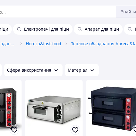
Знайти
піци
Електропечі для піци
Апарат для піци
Обладнання та товари для надання послуг
Horeca&fast-food
Сфера використання
Матеріал