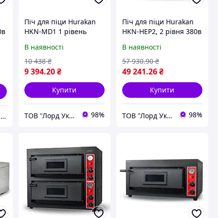
Піч для піци Hurakan
Піч для піци Hurakan
0в
HKN-MD1 1 рівень
HKN-HEP2, 2 рівня 380в
В наявності
В наявності
10 438
₴
57 930
.90
₴
9 394
.20
₴
49 241
.26
₴
Купити
Купити
98%
98%
ТОВ "Лорд Україна"
ТОВ "Лорд Україна"
"ALTIVION Group" Limited Liability Company