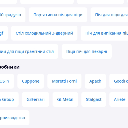
00 градусів
Портативна піч для піци
Піч для піци дл
gf
Стіл холодильний 3-дверний
Піч для випікання пі
ий для піци гранітний стіл
Піца піч для пекарні
иробники
OSTY
Cuppone
Moretti Forni
Apach
GoodF
a Group
G3Ferrari
GI.Metal
Stalgast
Ariete
производство