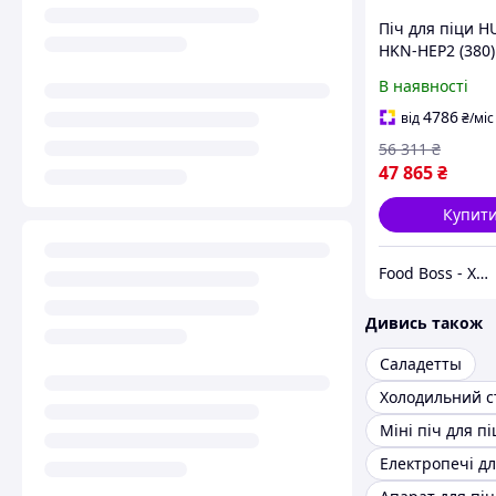
Піч для піци 
HKN-HEP2 (380)
В наявності
4786
від
₴
/міс
56 311
₴
47 865
₴
Купит
Food Boss - Харчове обладнання для всіх видів закладів
Дивись також
Саладетты
Холодильний с
Міні піч для пі
Електропечі дл