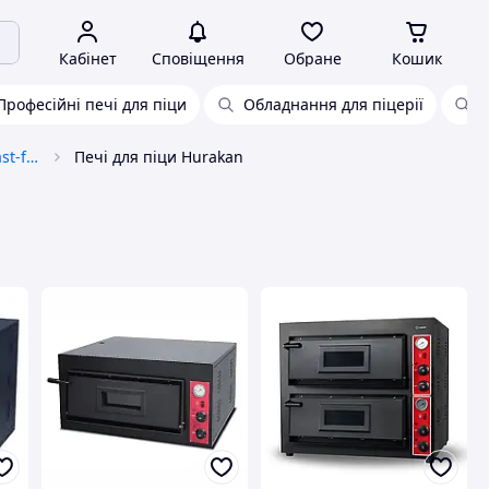
Кабінет
Сповіщення
Обране
Кошик
Професійні печі для піци
Обладнання для піцерії
Х
Теплове обладнання horeca&fast-food
Печі для піци Hurakan