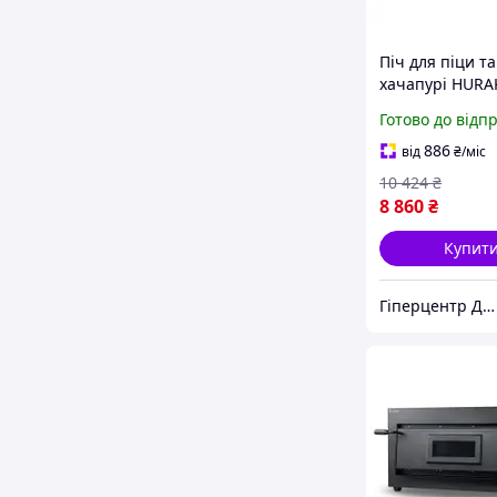
Піч для піци та
хачапурі HUR
HKN-MD1
Готово до відп
886
від
₴
/міс
10 424
₴
8 860
₴
Купит
Гіперцентр Дніпро - ваги, складська техніка, банківське обладнання