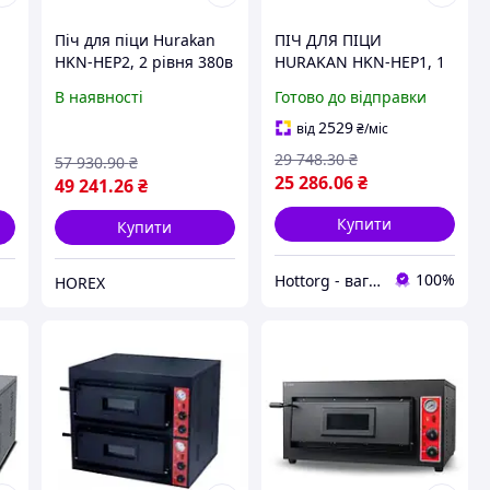
Піч для піци Hurakan
ПІЧ ДЛЯ ПІЦИ
HKN-HEP2, 2 рівня 380в
HURAKAN HKN-HEP1, 1
РІВЕНЬ 220 В
В наявності
Готово до відправки
2529
від
₴
/міс
29 748
.30
₴
57 930
.90
₴
25 286
.06
₴
49 241
.26
₴
Купити
Купити
100%
Hottorg - ваги, торгове, ресторанне, складське обладнання
HOREX