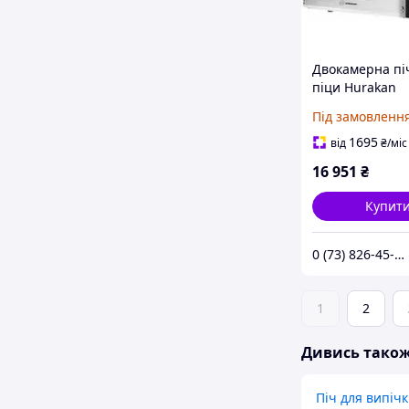
Двокамерна пі
піци Hurakan
41H40H12Cm 50
Під замовленн
3Kw Hkn-Md11 
1695
від
₴
/міс
16 951
₴
Купит
0 (73) 826-45-66
1
2
Дивись тако
Піч для випічк