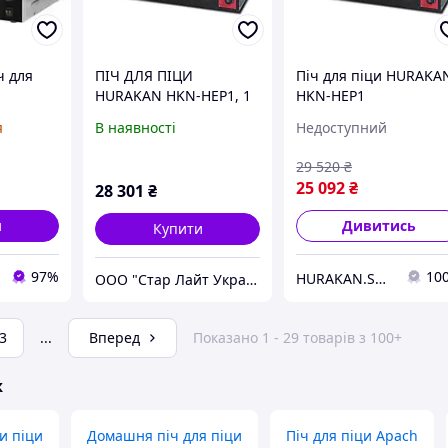
ч для
ПІЧ ДЛЯ ПІЦИ
Піч для піци HURAKA
HURAKAN HKN-HEP1, 1
HKN-HEP1
 350°
РІВЕНЬ
я
В наявності
Недоступний
Deluxe
29 520
₴
25 092
₴
28 301
₴
и
Дивитись
Купити
97%
10
HURAKAN.SHOP
ООО "Стар Лайт Україна"
3
...
Вперед
Показано 1 - 29 товарів з 100+
ж
и піци
Домашня піч для піци
Піч для піци Apach