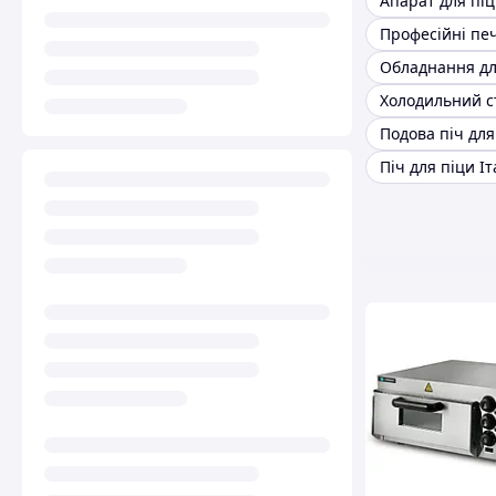
Апарат для пі
Подова піч для
Піч для піци Іт