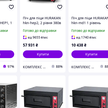
Піч для піци HURAKAN
Піч для піци HURAKA
HEP1, 1
hkn-hep2, 2 рівня 380в
hkn-md1 1 рівень
равки
Готово до відправки
Готово до відправки
9655
1740
від
₴
/міс
від
₴
/міс
57 931
₴
10 438
₴
и
Купити
Купити
97%
88%
8
КОМПЛЕКС МАРКЕТ
КОМПЛЕКС МАРКЕТ