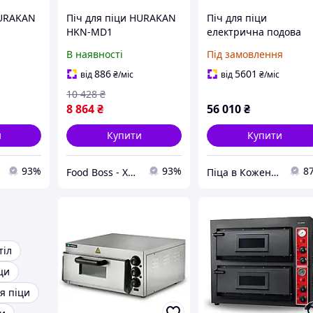
HURAKAN
Піч для піци HURAKAN
Піч для піци
HKN-MD1
електрична подова
двокамерна HKN-HEP
В наявності
Під замовлення
HURAKAN (Китай)
886
5601
від
₴
/міс
від
₴
/міс
10 428
₴
8 864
₴
56 010
₴
и
Купити
Купити
93%
93%
8
Food Boss - Харчове обладнання для всіх видів закладів
Піца в Кожен Дім!
тіл
ци
я піци