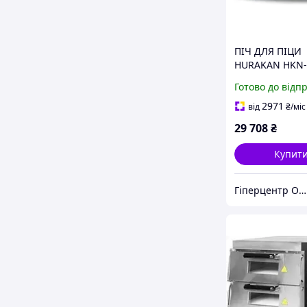
ПІЧ ДЛЯ ПІЦИ
HURAKAN HKN-
РІВЕНЬ 220 В
Готово до відп
2971
від
₴
/міс
29 708
₴
Купит
Гіперцентр Одеса - електроінструмент, такелаж, торгове обладнання