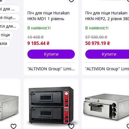
ци
Професійні печі для піци
Піч для піци Hurakan
Піч для піци Hurakan
Обладнання для піцерії
HKN-MD1 1 рівень
HKN-HEP2, 2 рівня 38
Холодильний стіл для піци
В наявності
В наявності
 піци
10 438
₴
57 930
.90
₴
9 185
.44
₴
50 979
.19
₴
алія
Купити
Купити
"ALTIVION Group" Limited Liability Company