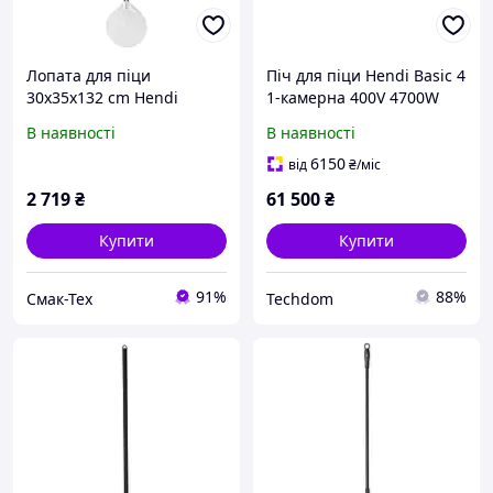
Лопата для піци
Піч для піци Hendi Basic 4
30х35х132 cm Hendi
1-камерна 400V 4700W
617816
975x814x413 мм
В наявності
В наявності
6150
від
₴
/міс
2 719
₴
61 500
₴
Купити
Купити
91%
88%
Смак-Тех
Techdom