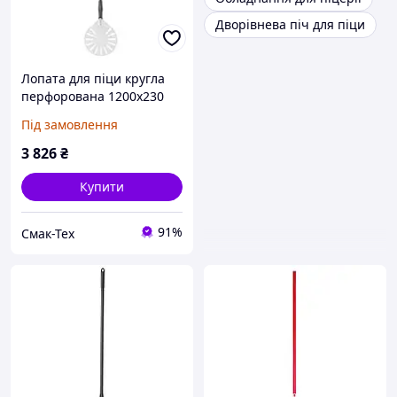
Дворівнева піч для піци
Лопата для піци кругла
перфорована 1200x230
mm Hendi 617168
Під замовлення
3 826
₴
Купити
91%
Смак-Тех