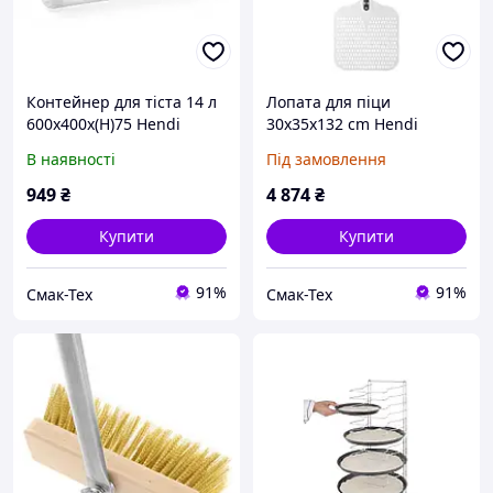
Контейнер для тіста 14 л
Лопата для піци
600x400x(H)75 Hendi
30х35х132 cm Hendi
880906
617816
В наявності
Під замовлення
949
₴
4 874
₴
Купити
Купити
91%
91%
Смак-Тех
Смак-Тех