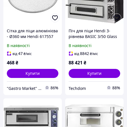
Сітка для піци алюмінієва
Піч для піци Hendi 3-
- Ø360 мм Hendi 617557
рівнева BASIC 3/50 Glass
and Light 12000 Вт
В наявності
В наявності
47
8842
від
₴
/міс
від
₴
/міс
468
₴
88 421
₴
Купити
Купити
86%
88%
"Gastro Market" професійне обладнання для HoReCa
Techdom