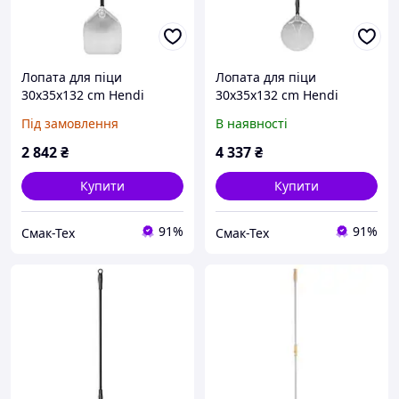
Лопата для піци
Лопата для піци
30х35х132 cm Hendi
30х35х132 cm Hendi
617816
617816
Під замовлення
В наявності
2 842
₴
4 337
₴
Купити
Купити
91%
91%
Смак-Тех
Смак-Тех