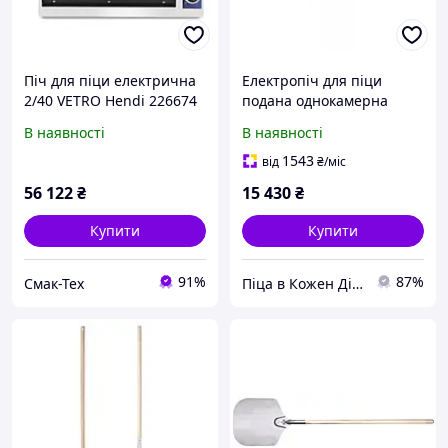
Піч для піци електрична
Електропіч для піци
2/40 VETRO Hendi 226674
подана однокамерна
Mini, Hendi (Гландія)
В наявності
В наявності
1543
від
₴
/міс
56 122
₴
15 430
₴
Купити
Купити
91%
87%
Смак-Тех
Піца в Кожен Дім!