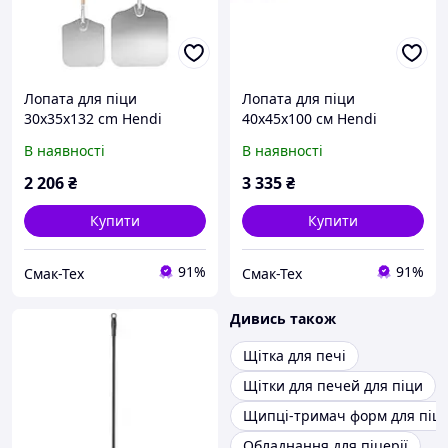
Лопата для піци
Лопата для піци
30х35х132 cm Hendi
40х45х100 см Hendi
617816
617861
В наявності
В наявності
2 206
₴
3 335
₴
Купити
Купити
91%
91%
Смак-Тех
Смак-Тех
Дивись також
Щітка для печі
Щітки для печей для піци
Щипці-тримач форм для піц
Обладнання для піцерії