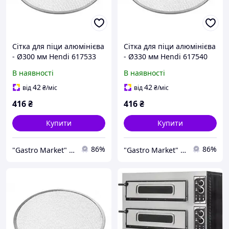
Сітка для піци алюмінієва
Сітка для піци алюмінієва
- Ø300 мм Hendi 617533
- Ø330 мм Hendi 617540
В наявності
В наявності
42
42
від
₴
/міс
від
₴
/міс
416
₴
416
₴
Купити
Купити
86%
86%
"Gastro Market" професійне обладнання для HoReCa
"Gastro Market" професійне обладнання для HoReCa