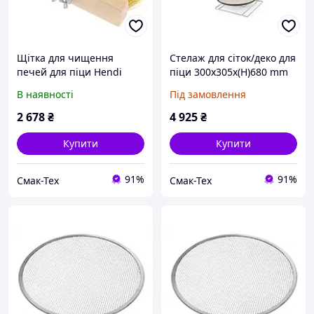
Щітка для чищення
Стелаж для сіток/деко для
печей для піци Hendi
піци 300x305x(H)680 mm
525630
Hendi 810361
В наявності
Під замовлення
2 678
₴
4 925
₴
Купити
Купити
91%
91%
Смак-Тех
Смак-Тех