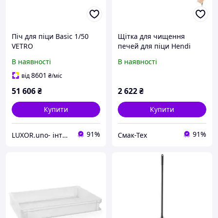
Піч для піци Basic 1/50
Щітка для чищення
VETRO
печей для піци Hendi
525630
В наявності
В наявності
8601
від
₴
/міс
51 606
₴
2 622
₴
Купити
Купити
91%
91%
LUXOR.uno- інтернет магазин
Смак-Тех