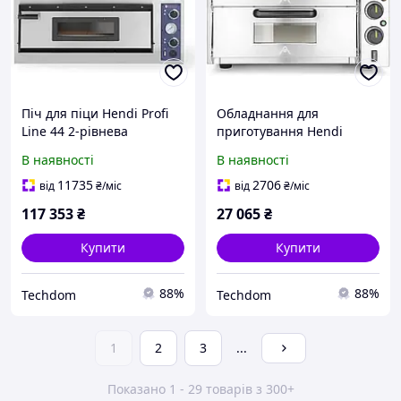
Піч для піци Hendi Profi
Обладнання для
Line 44 2-рівнева
приготування Hendi
Prismafood допоміжна піч
В наявності
В наявності
для піци 2-камерна
3000W
11735
2706
від
₴
/міс
від
₴
/міс
117 353
₴
27 065
₴
Купити
Купити
88%
88%
Techdom
Techdom
1
2
3
...
Показано 1 - 29 товарів з 300+