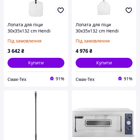
Лопата для піци
Лопата для піци
30х35х132 cm Hendi
30х35х132 cm Hendi
617816
617816
Під замовлення
Під замовлення
3 642
₴
4 976
₴
Купити
Купити
91%
91%
Смак-Тех
Смак-Тех