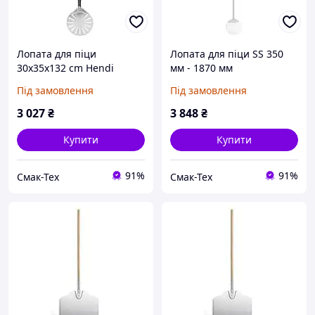
Лопата для піци
Лопата для піци SS 350
30х35х132 cm Hendi
мм - 1870 мм
617816
Під замовлення
Під замовлення
3 027
₴
3 848
₴
Купити
Купити
91%
91%
Смак-Тех
Смак-Тех