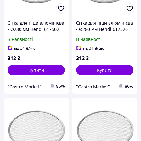
Сітка для піци алюмінієва
Сітка для піци алюмінієва
- Ø230 мм Hendi 617502
- Ø280 мм Hendi 617526
В наявності
В наявності
31
31
від
₴
/міс
від
₴
/міс
312
₴
312
₴
Купити
Купити
86%
86%
"Gastro Market" професійне обладнання для HoReCa
"Gastro Market" професійне обладнання для HoReCa