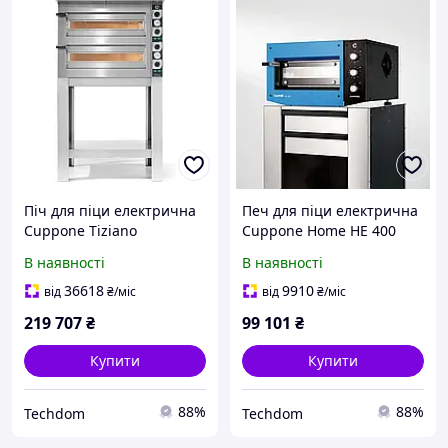
Піч для піци електрична
Печ для піци електрична
Cuppone Tiziano
Cuppone Home HE 400
двокамерна 4+4x35
однокамерна 400x400 мм
В наявності
В наявності
TZ435/2M
синя
36618
9910
від
₴
/міс
від
₴
/міс
219 707
₴
99 101
₴
Купити
Купити
88%
88%
Techdom
Techdom