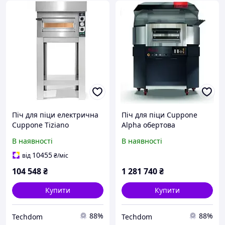
Піч для піци електрична
Піч для піци Cuppone
Cuppone Tiziano
Alpha обертова
однокамерна 4x25
електрична 14x30
В наявності
В наявності
TZ425/1M
AO140/1TS
10455
від
₴
/міс
104 548
₴
1 281 740
₴
Купити
Купити
88%
88%
Techdom
Techdom