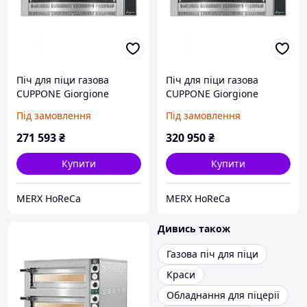
Піч для піци газова
Піч для піци газова
CUPPONE Giorgione
CUPPONE Giorgione
GR435/1D
GR635L/1D
Під замовлення
Під замовлення
271 593
₴
320 950
₴
Купити
Купити
MERX HoReCa
MERX HoReCa
Дивись також
Газова піч для піци
Краси
Обладнання для піцерії