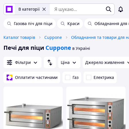
В категорії
Газова піч для піци
Краси
Обладнання для п
Каталог товарів
Cuppone
Печі для піци
Cuppone
в Україні
Фільтри
Ціна
Джерело живлення
Оплатити частинами
Газ
Електрика