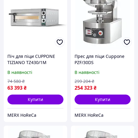
Піч для піци CUPPONE
Прес для піци Cuppone
TIZIANO TZ430/1M
PZF/30DS
В наявності
В наявності
74 580
₴
299 204
₴
63 393
₴
254 323
₴
Купити
Купити
MERX HoReCa
MERX HoReCa