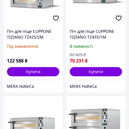
Піч для піци CUPPONE
Піч для піци CUPPONE
TIZIANO TZ425/2M
TIZIANO TZ435/1M
Під замовлення
В наявності
82 625
₴
122 588
₴
70 231
₴
Купити
Купити
MERX HoReCa
MERX HoReCa