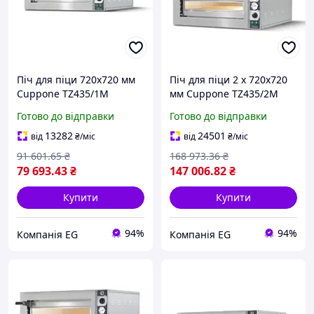
Піч для піци 720х720 мм
Піч для піци 2 х 720х720
Cuppone TZ435/1M
мм Cuppone TZ435/2M
Готово до відправки
Готово до відправки
13282
24501
від
₴
/міс
від
₴
/міс
91 601
.65
₴
168 973
.36
₴
79 693
.43
₴
147 006
.82
₴
Купити
Купити
94%
94%
Компанія EG
Компанія EG