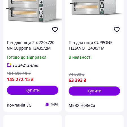
Піч для піци 2 х 720х720
Піч для піци CUPPONE
мм Cuppone TZ435/2M
TIZIANO TZ430/1M
Готово до відправки
В наявності
24212
від
₴
/міс
181 590
.19
₴
74 580
₴
145 272
.15
₴
63 393
₴
Купити
Купити
94%
Компанія EG
MERX HoReCa