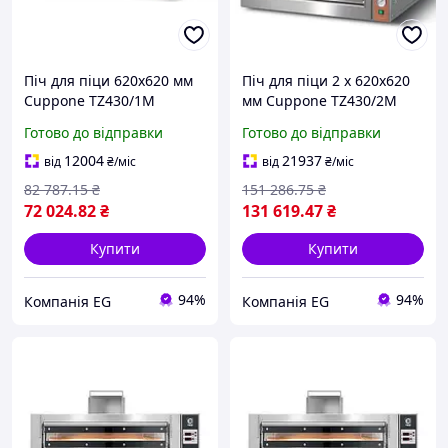
Піч для піци 620х620 мм
Піч для піци 2 х 620х620
Cuppone TZ430/1M
мм Cuppone TZ430/2M
Готово до відправки
Готово до відправки
12004
21937
від
₴
/міс
від
₴
/міс
82 787
.15
₴
151 286
.75
₴
72 024
.82
₴
131 619
.47
₴
Купити
Купити
94%
94%
Компанія EG
Компанія EG