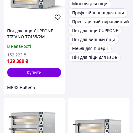
Міні піч для піци
Професійні печі для піци
Прес гарячий гідравлічний
Піч для піци CUPPONE
Піч для піци CUPPONE
TIZIANO TZ435/2M
Піч для випічки піци
В наявності
Меблі для піцерії
152 223
₴
Піч для піци для кафе
129 389
₴
Купити
MERX HoReCa