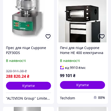
Прес для піци Cuppone
Печі для піци Cuppone
PZF30DS
Home HE 400 електрична
400x400 мм чорна
В наявності
В наявності
9910
від
₴
/міс
320 911
.38
₴
99 101
₴
288 820
.24
₴
Купити
Купити
88%
Techdom
"ALTIVION Group" Limited Liability Company