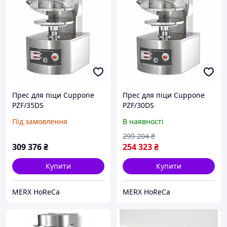
Прес для піци Cuppone
Прес для піци Cuppone
PZF/35DS
PZF/30DS
Під замовлення
В наявності
299 204
₴
309 376
₴
254 323
₴
Купити
Купити
MERX HoReCa
MERX HoReCa