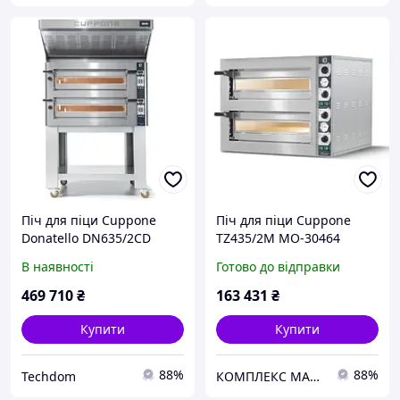
Піч для піци Cuppone
Піч для піци Cuppone
Donatello DN635/2CD
TZ435/2M MO-30464
електрична двокамерна
В наявності
Готово до відправки
469 710
₴
163 431
₴
Купити
Купити
88%
88%
Techdom
КОМПЛЕКС МАРКЕТ