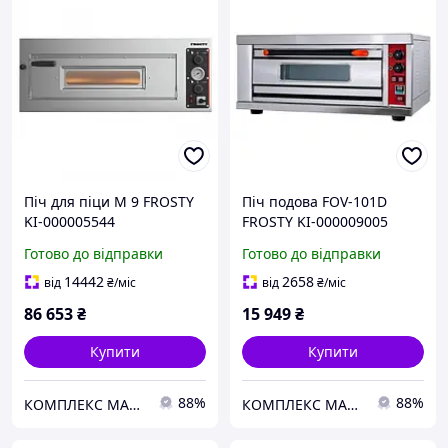
Піч для піци M 9 FROSTY
Піч подова FOV-101D
KI-000005544
FROSTY KI-000009005
Готово до відправки
Готово до відправки
14442
2658
від
₴
/міс
від
₴
/міс
86 653
₴
15 949
₴
Купити
Купити
88%
88%
КОМПЛЕКС МАРКЕТ
КОМПЛЕКС МАРКЕТ