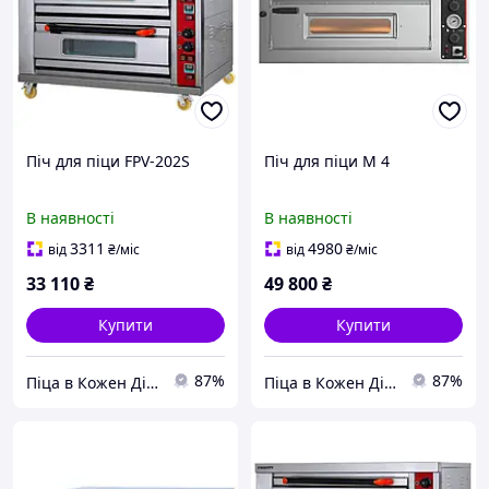
Піч для піци FPV-202S
Піч для піци M 4
В наявності
В наявності
3311
4980
від
₴
/міс
від
₴
/міс
33 110
₴
49 800
₴
Купити
Купити
87%
87%
Піца в Кожен Дім!
Піца в Кожен Дім!