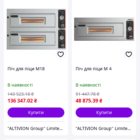
Піч для піци M18
Піч для піци M 4
В наявності
В наявності
143 523
.18
₴
51 447
.78
₴
136 347
.02
₴
48 875
.39
₴
Купити
Купити
"ALTIVION Group" Limited Liability Company
"ALTIVION Group" Limited Liability Company