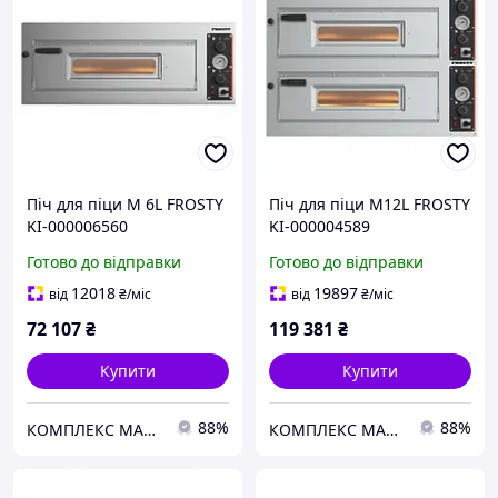
Піч для піци M 6L FROSTY
Піч для піци M12L FROSTY
KI-000006560
KI-000004589
Готово до відправки
Готово до відправки
12018
19897
від
₴
/міс
від
₴
/міс
72 107
₴
119 381
₴
Купити
Купити
88%
88%
КОМПЛЕКС МАРКЕТ
КОМПЛЕКС МАРКЕТ