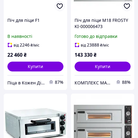
Піч для піци F1
Піч для піци M18 FROSTY
KI-000006473
В наявності
Готово до відправки
2246
23888
від
₴
/міс
від
₴
/міс
22 460
₴
143 330
₴
Купити
Купити
87%
88%
Піца в Кожен Дім!
КОМПЛЕКС МАРКЕТ