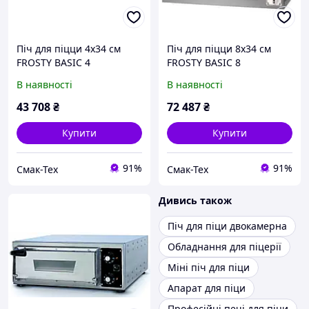
Піч для піцци 4х34 см
Піч для піцци 8х34 см
FROSTY BASIC 4
FROSTY BASIC 8
В наявності
В наявності
43 708
₴
72 487
₴
Купити
Купити
91%
91%
Смак-Тех
Смак-Тех
Дивись також
Піч для піци двокамерна
Обладнання для піцерії
Міні піч для піци
Апарат для піци
Професійні печі для піци