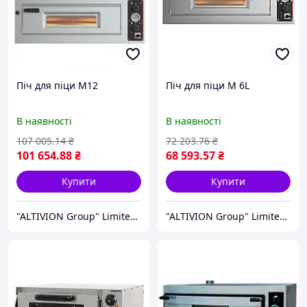
Піч для піци M12
Піч для піци M 6L
В наявності
В наявності
107 005
.14
₴
72 203
.76
₴
101 654
.88
₴
68 593
.57
₴
Купити
Купити
"ALTIVION Group" Limited Liability Company
"ALTIVION Group" Limited Liability Company