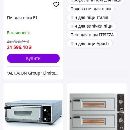
Подова піч для піци
Піч для піци Італія
Піч для піци F1
Піч для випічки піци
В наявності
Печі для піци ITPIZZA
22 732
.74
₴
Піч для піци Apach
21 596
.10
₴
Купити
"ALTIVION Group" Limited Liability Company