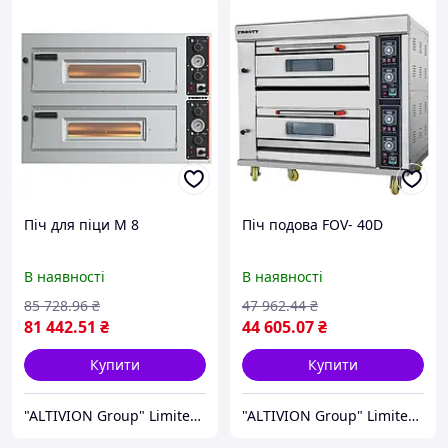
Піч для піци M 8
Піч подова FOV- 40D
В наявності
В наявності
85 728
.96
₴
47 962
.44
₴
81 442
.51
₴
44 605
.07
₴
Купити
Купити
"ALTIVION Group" Limited Liability Company
"ALTIVION Group" Limited Liability Company