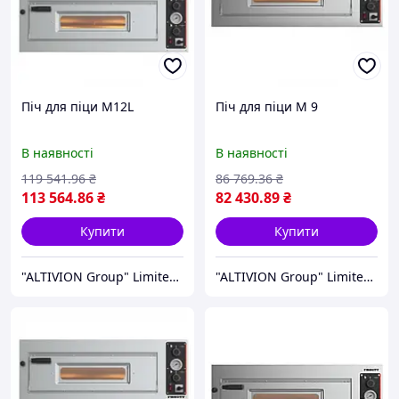
Піч для піци M12L
Піч для піци M 9
В наявності
В наявності
119 541
.96
₴
86 769
.36
₴
113 564
.86
₴
82 430
.89
₴
Купити
Купити
"ALTIVION Group" Limited Liability Company
"ALTIVION Group" Limited Liability Company