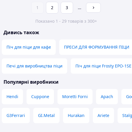
1
2
3
...
Показано 1 - 29 товарів з 300+
Дивись також
Піч для піци для кафе
ПРЕСИ ДЛЯ ФОРМУВАННЯ ПІЦИ
Печі для виробництва піци
Піч для піци Frosty EPO-1SE
Популярні виробники
Hendi
Cuppone
Moretti Forni
Apach
Go
G3Ferrari
GI.Metal
Hurakan
Ariete
Stal