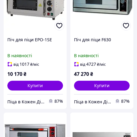
Піч для піци EPO-1SE
Піч для піци F630
В наявності
В наявності
1017
4727
від
₴
/міс
від
₴
/міс
10 170
₴
47 270
₴
Купити
Купити
87%
87%
Піца в Кожен Дім!
Піца в Кожен Дім!