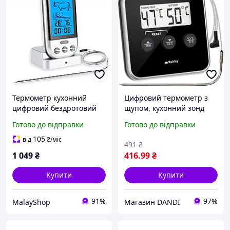
Термометр кухонний
Цифровий термометр з
цифровий бездротовий
щупом, кухонний зонд
для м'яса та барбекю з
Ruhhy 19155 з РК-
Готово до відправки
Готово до відправки
LCD дисплеєм та щупом
дисплеєм і звуковим
XJ4866
сигналом
105
від
₴
/міс
491
₴
1 049
₴
416
.99
₴
Купити
Купити
91%
97%
MalayShop
Магазин DANDI