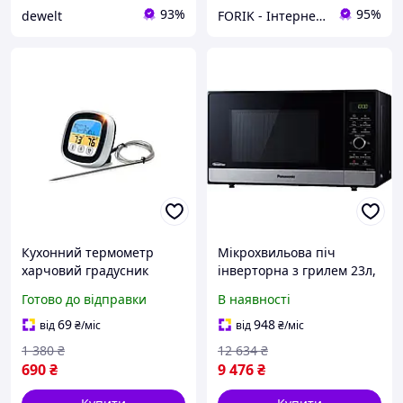
93%
95%
dewelt
FORIK - Інтернет гіпермаркет
Кухонний термометр
Мікрохвильова піч
харчовий градусник
інверторна з грилем 23л,
кулінарний сенсорний
1000Вт, дисплей, чорний
Готово до відправки
В наявності
дисплей BRS
Panasonic CL0170482
69
948
від
₴
/міс
від
₴
/міс
1 380
₴
12 634
₴
690
₴
9 476
₴