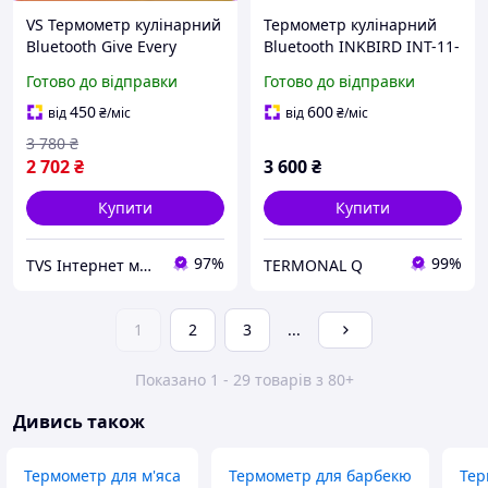
VS Термометр кулінарний
Термометр кулінарний
Bluetooth Give Every
Bluetooth INKBIRD INT-11-
INKBIRD щуп 100мм для
B щуп 100мм діапазон
Готово до відправки
Готово до відправки
м'яса та страв з дисплеєм
-10-100C акумулятор
для гриля та духовк
500мАг дисплей для
450
600
від
₴
/міс
від
₴
/міс
32T8_V1
гриля духовки коптильні
3 780
₴
2 702
₴
3 600
₴
Купити
Купити
97%
99%
TVS Інтернет магазин
TERMONAL Q
1
2
3
...
Показано 1 - 29 товарів з 80+
Дивись також
Термометр для м'яса
Термометр для барбекю
Тер