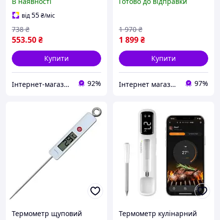
В наявності
Готово до відправки
нержавіючим щупом
термометр-щуп з LCD-
Сріблястий (3_07964)
дисплеєм, IP67, для
55
від
₴
/міс
приготування BBQ, гриля,
738
₴
1 970
₴
духовк
553
.50
₴
1 899
₴
Купити
Купити
92%
97%
Інтернет-магазин SmartWhale
Інтернет магазин "Morpix"
Термометр щуповий
Термометр кулінарний