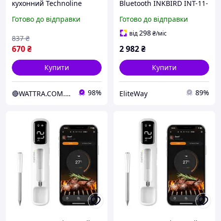
кухонний Technoline
Bluetooth INKBIRD INT-11-
WS1010 White (WS1010)
B щуп 100мм діапазон
Готово до відправки
Готово до відправки
від 0 до +140 ºС РК-
-10-100C акумулятор
дисплей DAS301776
500мАг дисплей для
298
від
₴
/міс
837
₴
гриля духовки коптильні
670
₴
2 982
₴
Купити
Купити
98%
89%
🔴WATTRA.COM.UA - справа техніки...
EliteWay