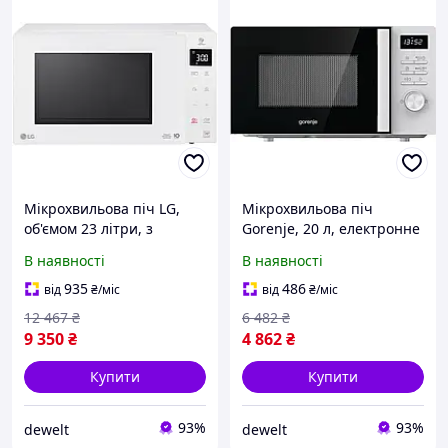
Мікрохвильова піч LG,
Мікрохвильова піч
об'ємом 23 літри, з
Gorenje, 20 л, електронне
електронним
управління, 800 Вт, з
В наявності
В наявності
управлінням, потужністю
дисплеєм, біла. (629793)
1000 Вт, з дисплеєм,
935
486
від
₴
/міс
від
₴
/міс
білого кольору. (629757)
12 467
₴
6 482
₴
9 350
₴
4 862
₴
Купити
Купити
93%
93%
dewelt
dewelt