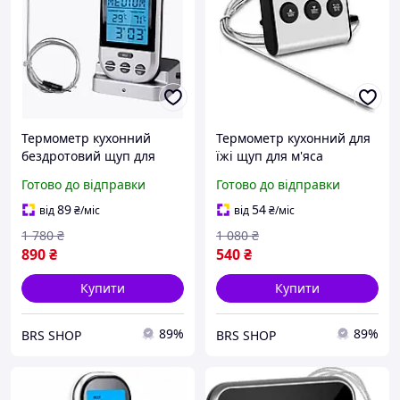
Термометр кухонний
Термометр кухонний для
бездротовий щуп для
їжі щуп для м'яса
м'яса з дисплеєм
цифровий термометр з
Готово до відправки
Готово до відправки
цифровий з таймером і
дисплеєм і таймером для
пультом TS-BN52 BRS
духовки виносний TP700
89
54
від
₴
/міс
від
₴
/міс
1 780
₴
1 080
₴
890
₴
540
₴
Купити
Купити
89%
89%
BRS SHOP
BRS SHOP