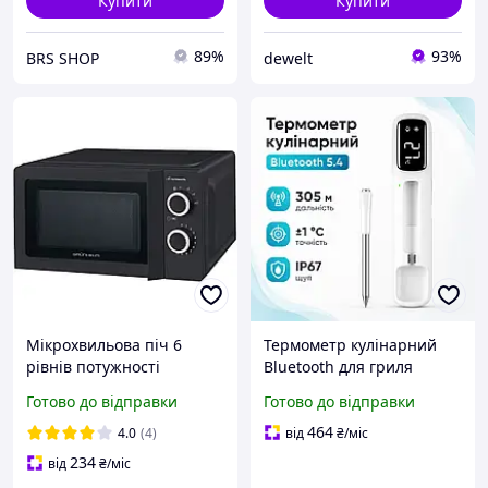
Купити
Купити
89%
93%
BRS SHOP
dewelt
Мікрохвильова піч 6
Термометр кулінарний
рівнів потужності
Bluetooth для гриля
Grunhelm 20MX711-B
духовки коптильні
Готово до відправки
Готово до відправки
Мікрохвильова піч на 700
INKBIRD INT-11-B зі
Вт 20 літрів з таймером
щупом IP67 діапазон -10-
464
4.0
(4)
від
₴
/міс
Чорна
100°C точність ±1°C
234
від
₴
/міс
дисплей