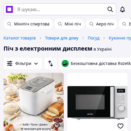
Мініпіч спиртова
Міні піч
Аеро піч
Каталог товарів
Товари для дому
Посуд
Кухонне п
Піч з електронним дисплеєм
в Україні
Фільтри
Безкоштовна доставка Rozetk