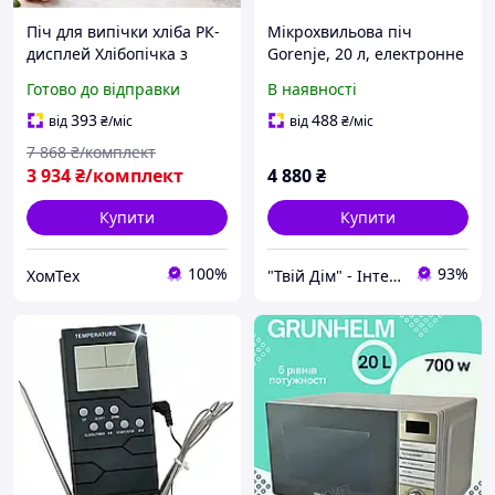
Піч для випічки хліба РК-
Мікрохвильова піч
дисплей Хлібопічка з
Gorenje, 20 л, електронне
відстрочкою старту
управління, 800 Вт, з
Готово до відправки
В наявності
автоматична SilverCrest
дисплеєм, біла. (629793)
Швидке випікання хліба
393
488
від
₴
/міс
від
₴
/міс
850 Вт
7 868
₴/комплект
3 934
₴/комплект
4 880
₴
Купити
Купити
100%
93%
ХомТех
"Твій Дім" - Інтернет-гіпермаркет