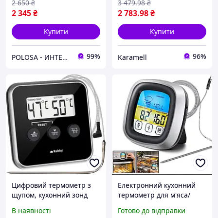
2 650
₴
3 479
.98
₴
2 345
₴
2 783
.98
₴
Купити
Купити
99%
96%
POLOSA - ИНТЕРНЕТ-МАГАЗИН ТОВАРОВ ДЛЯ СТРОИТЕЛЬСТВА, САДА И ДОМА
Karamell
Цифровий термометр з
Електронний кухонний
щупом, кухонний зонд
термометр для м'яса/
Ruhhy 19155 з РК-
термометр із виносним
В наявності
Готово до відправки
дисплеєм і звуковим
щупом і цифровим