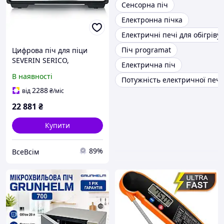
Сенсорна піч
Електронна пічка
Електричні печі для обігріву
Піч programat
Цифрова піч для піци
SEVERIN SERICO,
Електрична піч
електронна піч для піци з
В наявності
Потужність електричної печі
цифровим дисплеєм і
безпечним сенсорним
2288
від
₴
/міс
корпусом, діапазон
22 881
₴
Купити
89%
ВсеВсім