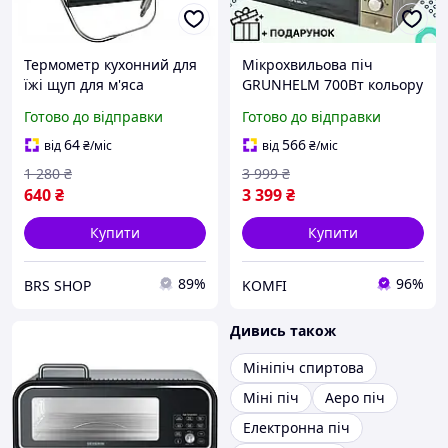
Термометр кухонний для
Мікрохвильова піч
їжі щуп для м'яса
GRUNHELM 700Вт кольору
електронний цифровий
металік Мікрохвильовка
Готово до відправки
Готово до відправки
термометр з дисплеєм і
20л з LED-дисплеєм та 5
таймером для духовки
рівнями потужності СВЧ з
64
566
від
₴
/міс
від
₴
/міс
ТР800 BRS
таймером
1 280
₴
3 999
₴
640
₴
3 399
₴
Купити
Купити
89%
96%
BRS SHOP
KOMFI
Дивись також
Мініпіч спиртова
Міні піч
Аеро піч
Електронна піч