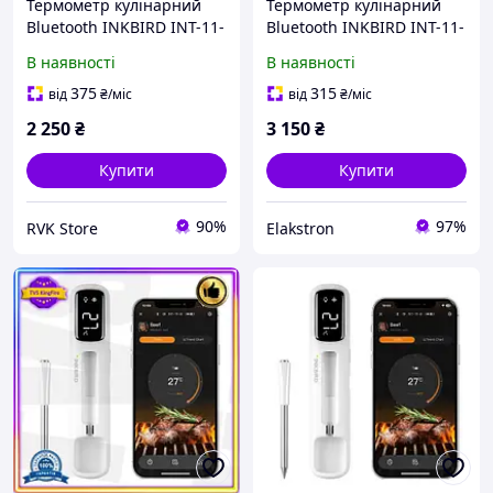
Термометр кулінарний
Термометр кулінарний
Bluetooth INKBIRD INT-11-
Bluetooth INKBIRD INT-11-
B щуп 100мм діапазон
B щуп 100мм діапазон
В наявності
В наявності
-10-100C акумулятор
-10-100C акумулятор
500мАг дисплей для
500мАг дисплей для
375
315
від
₴
/міс
від
₴
/міс
гриля духовки коптильні
гриля духовки коптильні
2 250
₴
3 150
₴
Купити
Купити
90%
97%
RVK Store
Elakstron