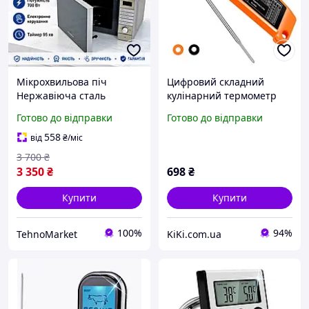
Мікрохвильова піч
Цифровий складний
Нержавіюча сталь
кулінарний термометр
GRUNHELM 700Вт
щуп з дисплеєм для м'яса
Готово до відправки
Готово до відправки
Мікрохвильовка 20л
та інших продуктів
Електронне керування 5
558
від
₴
/міс
рівнів потужності з
3 700
₴
дисплеєм
3 350
₴
698
₴
Купити
Купити
100%
94%
TehnoMarket
KiKi.com.ua