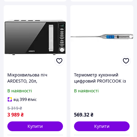
Мікрохвильова піч
Термометр кухонний
ARDESTO, 20л,
цифровий PROFICOOK із
електронне управління,
РК-дисплеєм PC-DHT 1039
В наявності
В наявності
800Вт, з дисплеєм та
відкриттям ручкою,
399
від
₴
/міс
чорного кольору. (629761)
5 319
₴
3 989
₴
569
.32
₴
Купити
Купити