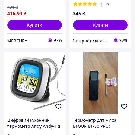
сигналом
дисплеєм
5.0
(2)
491
₴
416
.99
₴
345
₴
Купити
Купити
97%
92%
MERCURY
Інтернет магазин Брайт
Цифровий кухонний
Термометр для м'яса
термометр Andy Andy-1 з
BFOUR BF-30 PRO:
сенсорним дисплеєм і
бездротовий Bluetooth