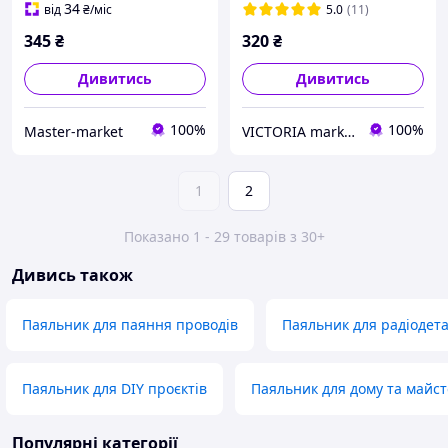
Запоріжжя
34
від
₴
/міс
5.0
(11)
345
₴
320
₴
Дивитись
Дивитись
100%
100%
Master-market
VICTORIA market
1
2
Показано 1 - 29 товарів з 30+
Дивись також
Паяльник для паяння проводів
Паяльник для радіодет
Паяльник для DIY проєктів
Паяльник для дому та майст
Популярні категорії