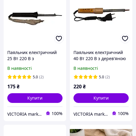
Паяльник електричний
Паяльник електричний
25 Вт 220 В з
40 Вт 220 В з дерев'яною
карболітовою ручкою,
ручкою, мідне жало 5 мм,
В наявності
В наявності
мідне жало 4 мм, Україна
Україна Запоріжжя
Запоріжжя
5.0
(2)
5.0
(2)
175
₴
220
₴
Купити
Купити
100%
100%
VICTORIA market
VICTORIA market