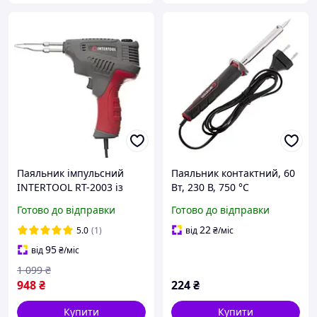
Паяльник імпульсний
Паяльник контактний, 60
INTERTOOL RT-2003 із
Вт, 230 В, 750 °С
трансформатором, 200 Вт,
INTERTOOL RT-2006
Готово до відправки
Готово до відправки
230 В, 3 режими,
комплект насадок
22
5.0
(1)
від
₴
/міс
95
від
₴
/міс
1 099
₴
948
₴
224
₴
Купити
Купити