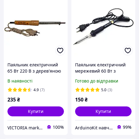
Паяльник електричний
Паяльник електричний
65 Вт 220 В з дерев'яною
мережевий 60 Вт з
ручкою, мідне жало 5 мм,
вимикачем для пайки
В наявності
Готово до відправки
Україна Запоріжжя
проводів та мікросхем
4.9
(7)
5.0
(3)
235
₴
150
₴
Купити
Купити
100%
99%
VICTORIA market
ArduinoKit навчальні набори робототехніки