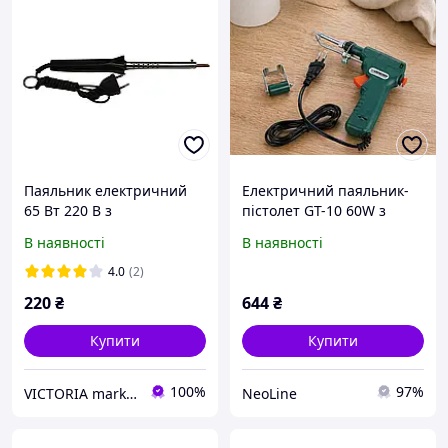
Паяльник електричний
Електричний паяльник-
65 Вт 220 В з
пістолет GT-10 60W з
карболітовою ручкою,
автоматичною подачею
В наявності
В наявності
мідне жало 5 мм, Україна
припою | Паяльник для
Запоріжжя
ремонту електроніки
4.0
(2)
220
₴
644
₴
Купити
Купити
100%
97%
VICTORIA market
NeoLine