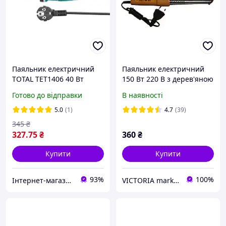
Паяльник електричний
Паяльник електричний
TOTAL TET1406 40 Вт
150 Вт 220 В з дерев'яною
ручний
ручкою, мідне жало,
Готово до відправки
В наявності
Україна Запоріжжя
5.0
(1)
4.7
(39)
345
₴
327
.75
₴
360
₴
Купити
Купити
93%
100%
Інтернет-магазин "TorgZp"
VICTORIA market