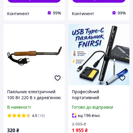
99%
99%
Континент
Континент
Паяльник електричний
Професійний
100 Вт 220 В з дерев'яною
портативний
ручкою, мідне жало,
електричний паяльник із
В наявності
Готово до відправки
Україна Запоріжжя
низьким
енергоспоживанням,
196
4.9
(18)
від
₴
/міс
Мобільні ручні
2 955
₴
паяльники з цифровим
320
₴
1 955
₴