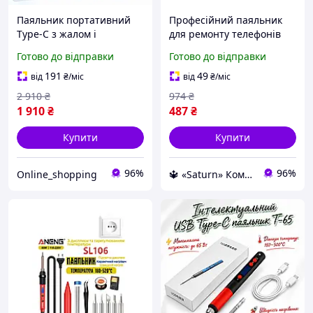
Паяльник портативний
Професійний паяльник
Type-C з жалом і
для ремонту телефонів
керамічним нагрівачем
Ручні Електричні
Готово до відправки
Готово до відправки
для паяння плат, Ручні
паяльники Work для
електричні паяльники з
паяння мікросхем
191
49
від
₴
/міс
від
₴
/міс
цифровим дисплеєм
2 910
₴
974
₴
1 910
₴
487
₴
Купити
Купити
96%
96%
Online_shopping
🔱 «Saturn» Компетентність! Якість товару! Швидка відправка! ✅