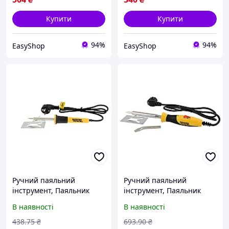
Купити
Купити
94%
94%
EasyShop
EasyShop
Ручний паяльний
Ручний паяльний
інструмент, Паяльник
інструмент, Паяльник
електричний
електричний
В наявності
В наявності
MASTERTOOL 30 Вт
MASTERTOOL 30-60 Вт
220V/50Hz 280°С 44-0006,
220V/50Hz 400°С
438
.75
₴
693
.90
₴