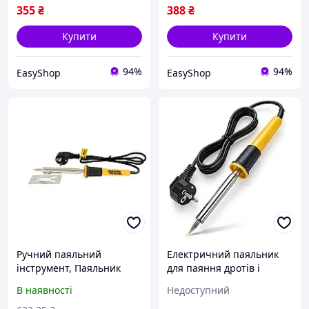
пістолетного типу 44-
Паяльники для пайки
355
₴
388
₴
0024, Паяльники
Купити
Купити
94%
94%
EasyShop
EasyShop
Ручний паяльний
Електричний паяльник
інструмент, Паяльник
для паяння дротів і
електричний
ремонту електроніки AND
В наявності
Недоступний
MASTERTOOL 80 Вт
WL-9, 220 V, ручний