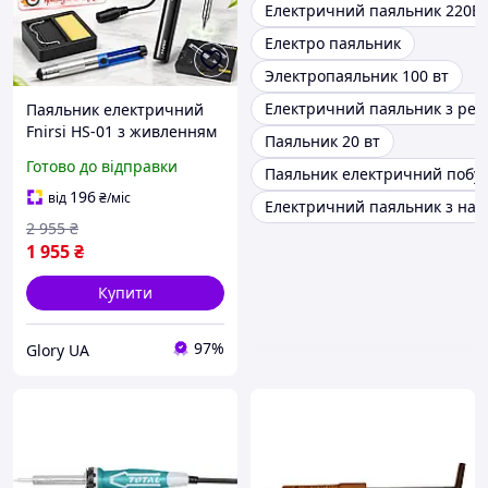
Електричний паяльник 220В
Електро паяльник
Электропаяльник 100 вт
Електричний паяльник з рег
Паяльник електричний
Fnirsi HS-01 з живленням
Паяльник 20 вт
від юсб і швидким
Готово до відправки
Паяльник електричний побу
керамічним нагрівачем,
ручні паяльники для
196
від
₴
/міс
Електричний паяльник з нас
мікросхем і плат65
2 955
₴
1 955
₴
Купити
97%
Glory UA