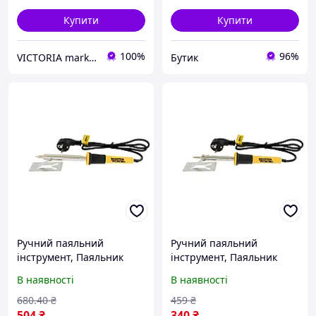
льоддисплеєм
Купити
Купити
100%
96%
VICTORIA market
Бутик
Ручний паяльний
Ручний паяльний
інструмент, Паяльник
інструмент, Паяльник
електричний
електричний
В наявності
В наявності
MASTERTOOL 100 Вт
MASTERTOOL 40 Вт
220V/50Hz 450°С 44-0010,
220V/50Hz 300°С 44-0007,
680
.40
₴
459
₴
Паяльники для пайки
Паяльники для пайки
504
₴
340
₴