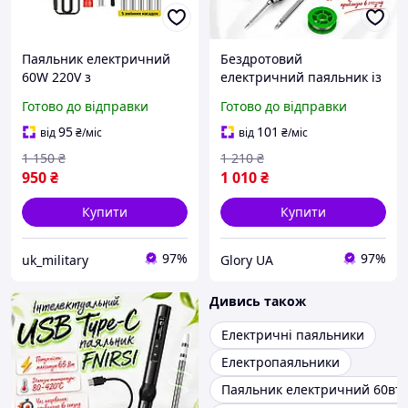
Паяльник електричний
Бездротовий
60W 220V з
електричний паяльник із
терморегулятором,
регулюванням
Готово до відправки
Готово до відправки
універсальний ручний
температури та
паяльник для радіо, плат
керамічним нагрівачем,
95
101
від
₴
/міс
від
₴
/міс
і ремонту
Розумні ручні паяльники
1 150
₴
1 210
₴
з дисплеєм T-65
950
₴
1 010
₴
Купити
Купити
97%
97%
uk_military
Glory UA
Дивись також
Електричні паяльники
Електропаяльники
Паяльник електричний 60вт