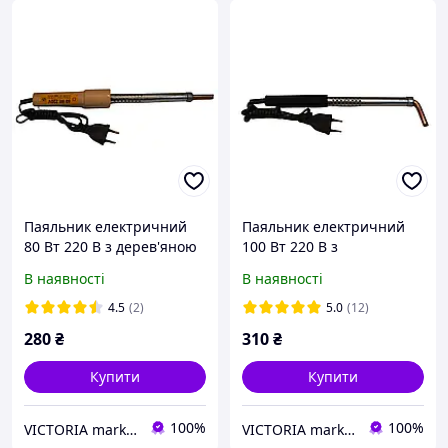
Паяльник електричний
Паяльник електричний
80 Вт 220 В з дерев'яною
100 Вт 220 В з
ручкою, мідне жало 9 мм,
карболітовою ручкою,
В наявності
В наявності
Україна Запоріжжя
мідне жало, Україна
Запоріжжя
4.5
(2)
5.0
(12)
280
₴
310
₴
Купити
Купити
100%
100%
VICTORIA market
VICTORIA market