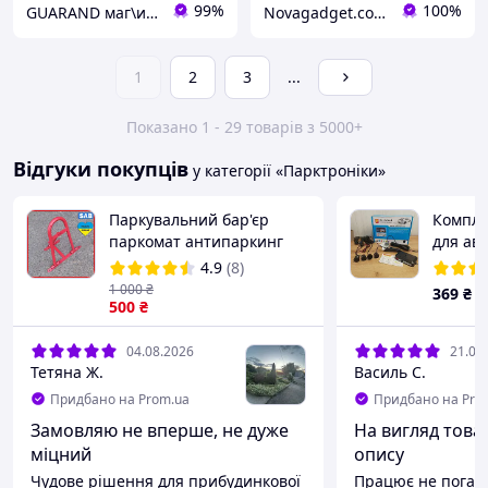
99%
100%
GUARAND маг\ин Автоелектроніки
Novagadget.com.ua - сучасний інтернет-магазин техніки
1
2
3
...
Показано 1 - 29 товарів з 5000+
Відгуки покупців
у категорії «Парктроніки»
Паркувальний бар'єр
Компле
паркомат антипаркинг
для ав
блокіратор СРР
паркув
4.9
(8)
паркін
1 000
₴
369
₴
500
₴
04.08.2026
21.07
Тетяна Ж.
Василь С.
Придбано на Prom.ua
Придбано на Pro
Замовляю не вперше, не дуже
На вигляд товар
міцний
опису
Чудове рішення для прибудинкової
Працює не погано