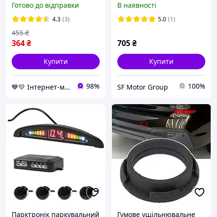
Готово до відправки
В наявності
на 4 датчики,
A0009059300, 0009059300
паркувальний радар
4.3
(3)
5.0
(1)
455
₴
364
₴
705
₴
Купити
Купити
98%
100%
💙💛 Інтернет-магазин Non-Stop 🎁% 🚚 ⤵
SF Motor Group
Парктронік паркувальний
Гумове ущільнювальне