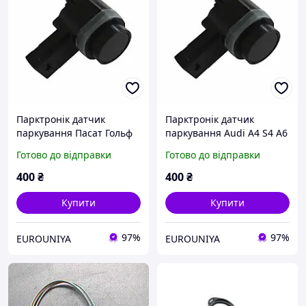
Парктронік датчик
Парктронік датчик
паркування Пасат Гольф
паркування Audi А4 S4 A6
Т5 Кадді VW Passat Golf
A7 A8 Q5 Q8
Готово до відправки
Готово до відправки
Caddy
400
₴
400
₴
Купити
Купити
97%
97%
EUROUNIYA
EUROUNIYA