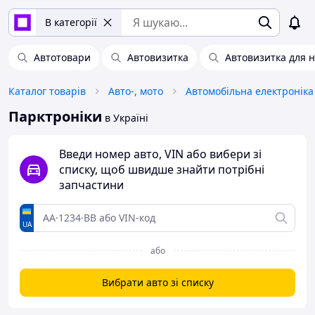
В категорії
Автотовари
Автовизитка
Автовизитка для 
Каталог товарів
Авто-, мото
Автомобільна електроніка
Парктроніки
в Україні
Введи номер авто, VIN або вибери зі
списку, щоб швидше знайти потрібні
запчастини
UA
або
Вибрати авто зі списку