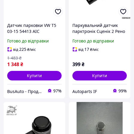
Датчик парковки VW T5
Паркувальний датчик
03-15 54413 AIC
парктронік Сценік 2 Рено
31270911 31341344
Готово до відправки
Готово до відправки
9G9215K859DA
225
17
від
₴
/міс
від
₴
/міс
1 483
₴
1 348
₴
399
₴
Купити
Купити
97%
99%
BusAuto - Продаж оригінальних запчастин до мікроавтобусів та іномарок
Autoparts IF