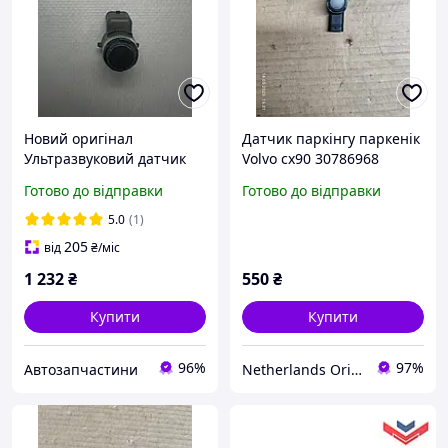
Новий оригінал
Датчик паркінгу паркенік
Ультразвуковий датчик
Volvo cx90 30786968
паркування парктронік
Готово до відправки
Готово до відправки
бмв bmw ф
F15/25/26/39/45/46/48 г
5.0
(1)
G01/02 66209274428
205
від
₴
/міс
1 232
₴
550
₴
Купити
Купити
96%
97%
Автозапчастини
Netherlands Original Parts