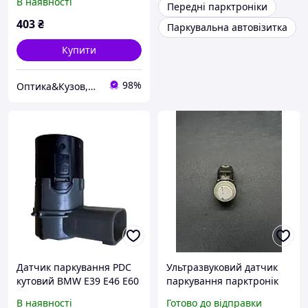
В наявності
Передні парктроніки
LR038084
403
₴
Паркувальна автовізитка
Купити
98%
Оптика&Кузов,Автозона
Датчик паркування PDC
Ультразвуковий датчик
кутовий BMW E39 E46 E60
паркування парктронік
E61 E65 E66 E83 X3 X5
VAG 1S0919275A
В наявності
Готово до відправки