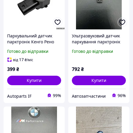
Паркувальний датчик
Ультразвуковий датчик
парктронік Кенго Рено
паркування парктронік
31270911 31341344
Volvo 30786968
Готово до відправки
Готово до відправки
9G9215K859DA
17
від
₴
/міс
399
₴
792
₴
Купити
Купити
99%
96%
Autoparts IF
Автозапчастини