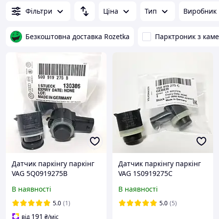
Фільтри
Ціна
Тип
Виробник
Безкоштовна доставка Rozetka
Парктроник з кам
Датчик паркінгу паркінг
Датчик паркінгу паркінг
VAG 5Q0919275B
VAG 1S0919275C
В наявності
В наявності
5.0
(1)
5.0
(5)
191
від
₴
/міс