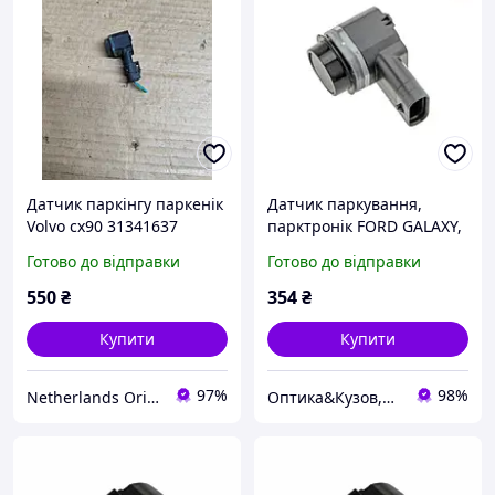
Датчик паркінгу паркенік
Датчик паркування,
Volvo cx90 31341637
парктронік FORD GALAXY,
MONDEO, S-MAX, 1463309,
Готово до відправки
Готово до відправки
1765444, 6G9215K859CB,
6G9215K859CC
550
₴
354
₴
Купити
Купити
97%
98%
Netherlands Original Parts
Оптика&Кузов,Автозона