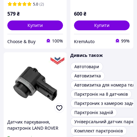
чорний
5.0
(2)
579
₴
600
₴
Купити
Купити
100%
99%
Сhoose & Buy
KremAuto
Дивись також
Автотовари
Автовизитка
Автовизитка для номера тел
Парктронік на 8 датчиків
Парктроник з камерою заднь
Парктронік задній
Універсальний датчик паркт
Датчик паркування,
парктронік LAND ROVER
Комплект парктроніків
RANGE ROVER, LR010927,