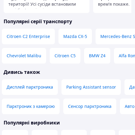
території! Усі сусіди встановили
врем'я покаже.
такі барʼєри, і двір одразу став
Переваги
виглядати охайно та доглянуто.
Ціна. Низька.
Популярні серії транспорту
Чудово, що кожен дбає про свій
Недоліки
комфорт та красу навколо. Якістю та
Не виявлено
виглядом дуже задоволені!
Citroen C2 Enterprise
Mazda CX-5
Mercedes-Benz 
Переваги
Червоний , яскравий, добре видно
Недоліки
Chevrolet Malibu
Citroen C5
BMW Z4
Alfa Ro
Тонкі трубочки, ненадійний.
Дивись також
Дисплей парктроника
Parking Assistant sensor
Да
Парктроник з камерою
Сенсор парктроника
Авто
Популярні виробники