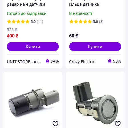
радар на 4 датчика
кільце датчика
Parking Assistant Sensor
паркування для VW, Audi,
Готово до відправки
В наявності
PS-201 Паркувальні
Seat, Skoda, BMW,
системи
Mercedes-Benz
5.0
(11)
5.0
(3)
525
₴
400
₴
60
₴
Купити
Купити
94%
93%
UNIT STORE - інтернет-магазин для всієї родини
Crazy Electric