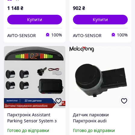
1 148
₴
902
₴
Купити
Купити
100%
100%
AVTO-SENSOR
AVTO-SENSOR
Парктронік Assistant
Датчик парковки
Parking Sensor System з
Парктронік audi
LCD- дисплеєм ,4 датчика,
volkswagen seat skoda
Готово до відправки
Готово до відправки
діаметр 22 мм. Колір