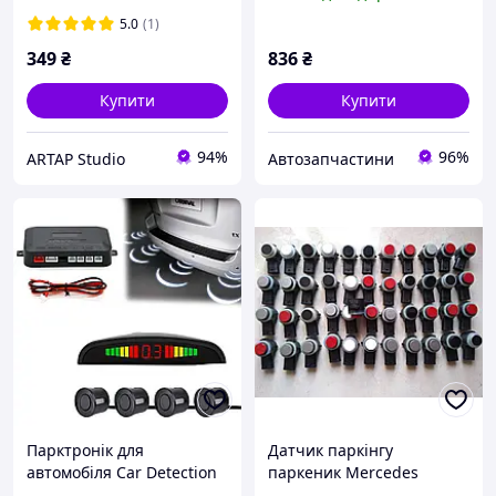
5.0
(1)
349
₴
836
₴
Купити
Купити
94%
96%
ARTAP Studio
Автозапчастини
Парктронік для
Датчик паркінгу
автомобіля Car Detection
паркеник Mercedes
System задній парктронік
A0009055504, 0009055504,