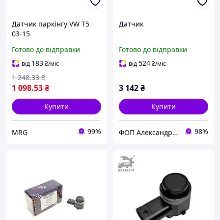
Датчик паркінгу VW T5
Датчик
03-15
Готово до відправки
Готово до відправки
183
524
від
₴
/міс
від
₴
/міс
1 248
.33
₴
1 098
.53
₴
3 142
₴
Купити
Купити
99%
98%
MRG
ФОП Александрова Ірина Анатоліївна