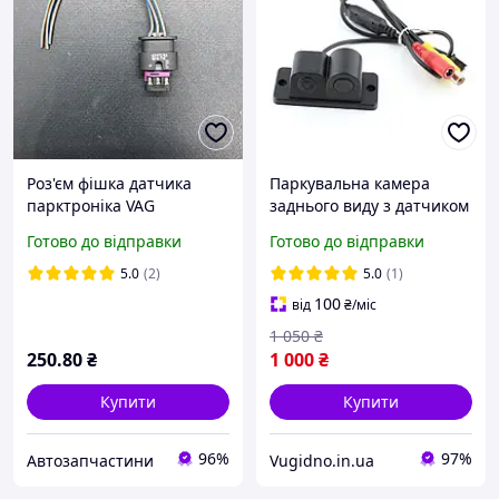
Роз'єм фішка датчика
Паркувальна камера
парктроніка VAG
заднього виду з датчиком
4F0973703
паркування 2в1. Відео
Готово до відправки
Готово до відправки
Сенсор 3089 CCD 928*520
5.0
(2)
5.0
(1)
100
від
₴
/міс
1 050
₴
250
.80
₴
1 000
₴
Купити
Купити
96%
97%
Автозапчастини
Vugidno.in.ua