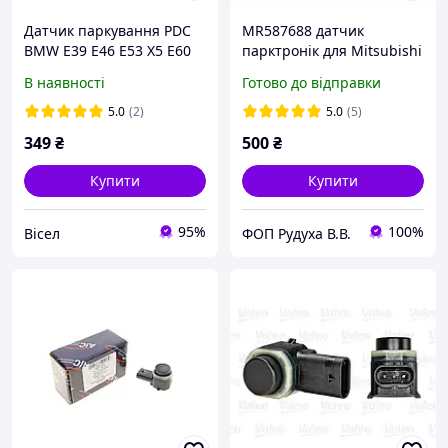
Датчик паркування PDC
MR587688 датчик
BMW E39 E46 E53 X5 E60
парктронік для Mitsubishi
прямий | Парктронік
Pajero/Montero/Outlander
В наявності
Готово до відправки
БМВ 66206989069
/ Grandis/Sport/ASX
5.0
(2)
5.0
(5)
349
₴
500
₴
Купити
Купити
95%
100%
Вісел
ФОП Рудуха В.В.