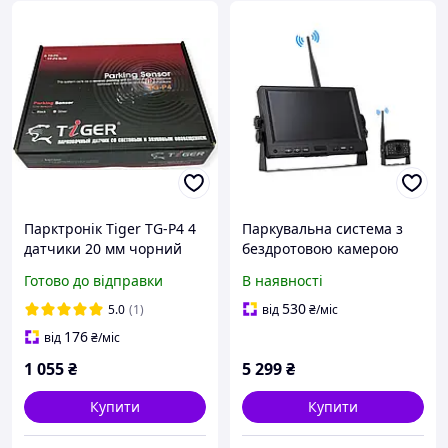
Парктронік Tiger TG-P4 4
Паркувальна система з
датчики 20 мм чорний
бездротовою камерою
заднього виду та
Готово до відправки
В наявності
монітором 7" +
відеореєстратор
530
5.0
(1)
від
₴
/міс
176
від
₴
/міс
1 055
₴
5 299
₴
Купити
Купити