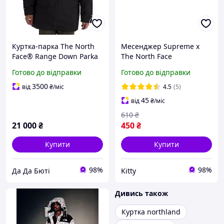
Куртка-парка The North
Месенджер Supreme x
Face® Range Down Parka
The North Face
розмір М
Готово до відправки
Готово до відправки
3500
від
₴
/міс
4.5
(5)
45
від
₴
/міс
610
₴
21 000
₴
450
₴
Купити
Купити
98%
98%
Да Да Бюті
Kitty
Дивись також
Куртка northland