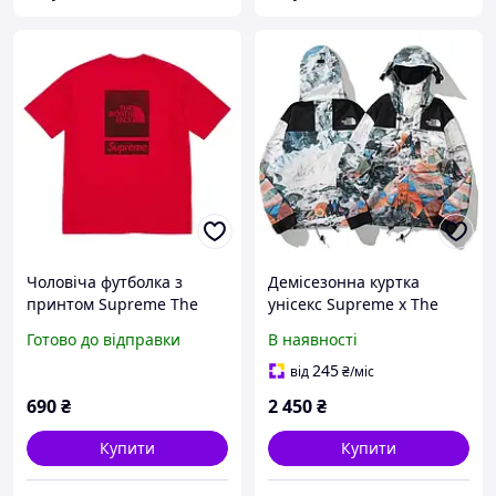
Чоловіча футболка з
Демісезонна куртка
принтом Supreme The
унісекс Supreme x The
North Face S/S Top (SS24)
North Face лижна
Готово до відправки
В наявності
(Red), Червоний, XS
водонепроникна
245
від
₴
/міс
690
₴
2 450
₴
Купити
Купити