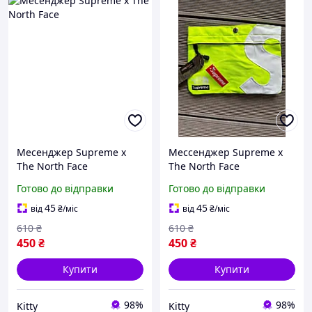
Месенджер Supreme x
Мессенджер Supreme x
The North Face
The North Face
Готово до відправки
Готово до відправки
45
45
від
₴
/міс
від
₴
/міс
610
₴
610
₴
450
₴
450
₴
Купити
Купити
98%
98%
Kitty
Kitty