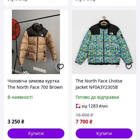
Чоловіча зимова куртка
The North Face Lhotse
The North Face 700 Brown
Jacket NF0A3Y2305B
S
Куртка пуховик оригінал
В наявності
Готово до відправки
парка - XXL
1283
від
₴
/міс
16 800
₴
3 250
₴
7 700
₴
Купити
Купити