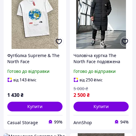
Футболка Supreme & The
Чоловіча куртка The
North Face
North Face подовжена
Парка ТНФ зимова осінь
Готово до відправки
Готово до відправки
тепла чорна
143
250
від
₴
/міс
від
₴
/міс
5 000
₴
1 430
₴
2 500
₴
Купити
Купити
99%
94%
Casual Storage
AnnShop