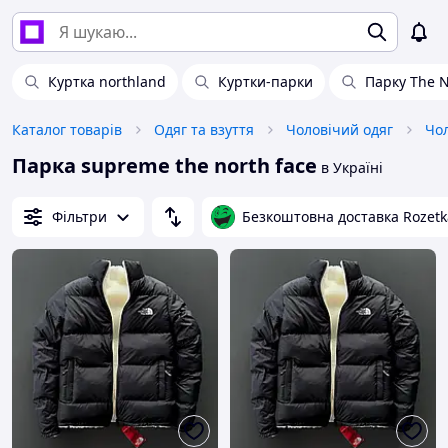
Куртка northland
Куртки-парки
Парку The N
Каталог товарів
Одяг та взуття
Чоловічий одяг
Чол
Парка supreme the north face
в Україні
Фільтри
Безкоштовна доставка Rozetk