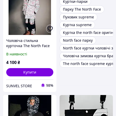
Куртки-парки
Парку The North Face
Пуховик supreme
Куртка supreme
Куртка the north face оригіна
North face парку
Чоловіча стильна
курточка The North Face
North face куртки чоловічі зи
and Supreme TNF
В наявності
Чоловіча зимова куртка браг
подовжений/-20/TNF
білий з принтом
4 100
₴
The north face supreme куртк
Купити
98%
SUNVEL STORE