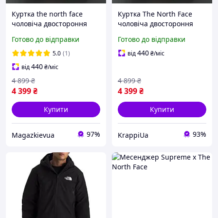
Куртка the north face
Куртка The North Face
чоловіча двостороння
чоловіча двостороння
зимова парка тнф тепла
зимова парка тепла ТНФ
Готово до відправки
Готово до відправки
чорна
чорна
440
5.0
(1)
від
₴
/міс
440
від
₴
/міс
4 899
₴
4 899
₴
4 399
₴
4 399
₴
Купити
Купити
97%
93%
Magazkievua
KrappiUa