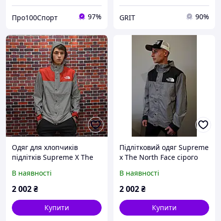
97%
90%
Про100Спорт
GRIT
Одяг для хлопчиків
Підлітковий одяг Supreme
підлітків Supreme X The
x The North Face сірого
North Face. Рефлективна
кольору. Стильні куртки
В наявності
В наявності
куртка для хлопчика-
для підлітків.
підлітка сіра.
2 002
₴
2 002
₴
Купити
Купити