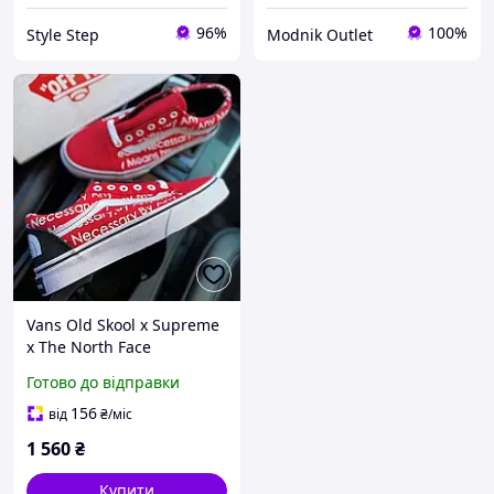
96%
100%
Style Step
Modnik Outlet
Vans Old Skool x Supreme
x The North Face
Готово до відправки
156
від
₴
/міс
1 560
₴
Купити