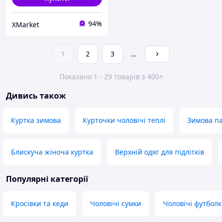
94%
XMarket
1
2
3
...
Показано 1 - 29 товарів з 400+
Дивись також
Куртка зимова
Курточки чоловічі теплі
Зимова п
Блискуча жіноча куртка
Верхній одяг для підлітків
Популярні категорії
Кросівки та кеди
Чоловічі сумки
Чоловічі футболк