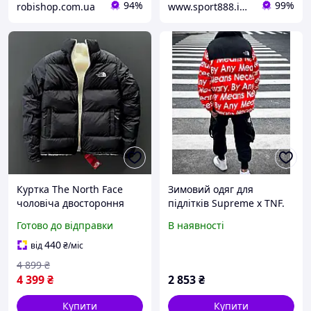
94%
99%
robishop.com.ua
www.sport888.in.ua
Куртка The North Face
Зимовий одяг для
чоловіча двостороння
підлітків Supreme x TNF.
зимова парка тепла ТНФ
Куртка унісекс стильна
Готово до відправки
В наявності
чорна
двоколірна Зе Норт Фейс
Супрім.
440
від
₴
/міс
4 899
₴
4 399
₴
2 853
₴
Купити
Купити