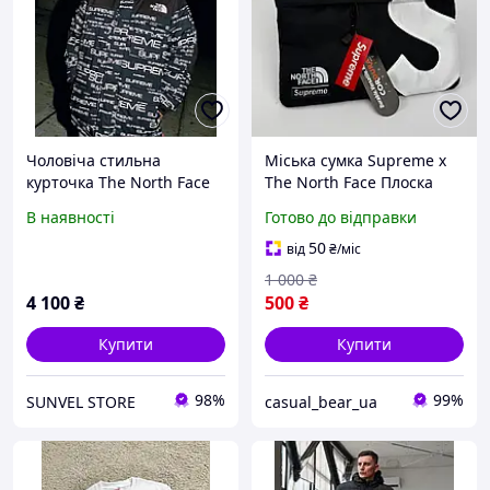
Чоловіча стильна
Міська сумка Supreme x
курточка The North Face
The North Face Плоска
and Supreme TNF
Чорна міська Планшетка
В наявності
Готово до відправки
подовжений/-20/TNF
месенджер Супрім ТНФ
чорна з принтом
барсетка
50
від
₴
/міс
1 000
₴
4 100
₴
500
₴
Купити
Купити
98%
99%
SUNVEL STORE
casual_bear_ua