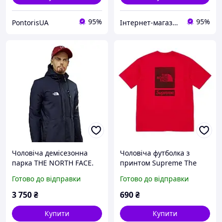
95%
95%
PontorisUA
Інтернет-магазин "Dianora-Style"
Чоловіча демісезонна
Чоловіча футболка з
парка THE NORTH FACE.
принтом Supreme The
North Face S/S Top (SS24)
Готово до відправки
Готово до відправки
(Red) унісекс, Червоний
унісекс, XS
3 750
₴
690
₴
Купити
Купити