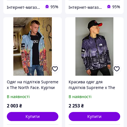
95%
95%
Інтернет-магазин "Dianora-Style"
Інтернет-магазин "Dianora-Style"
Одяг на підлітків Supreme
Красива одяг для
x The North Face. Куртки
підлітків Supreme x The
на дітей і підлітків з
North Face. Чоловіча
В наявності
В наявності
принтом.
демісезонна куртка.
2 003
₴
2 253
₴
Купити
Купити