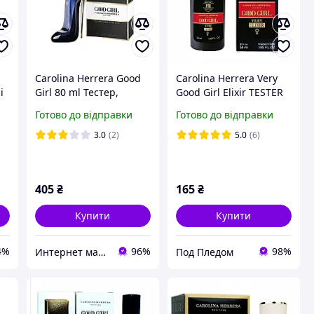
Carolina Herrera Good
Carolina Herrera Very
і
Girl 80 ml Тестер,
Good Girl Elixir ТESTER
Іспанія
PRO жіночий 58 мл
Готово до відправки
Готово до відправки
3.0
(2)
5.0
(6)
405
₴
165
₴
Купити
Купити
4%
96%
98%
Интернет магазин "Aroma Glamour"
Под Пледом