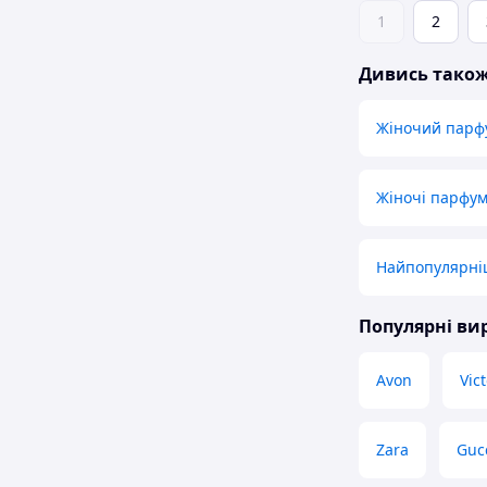
1
2
Дивись тако
Жіночий парф
Жіночі парфум
Найпопулярніш
Популярні в
Avon
Vict
Zara
Guc