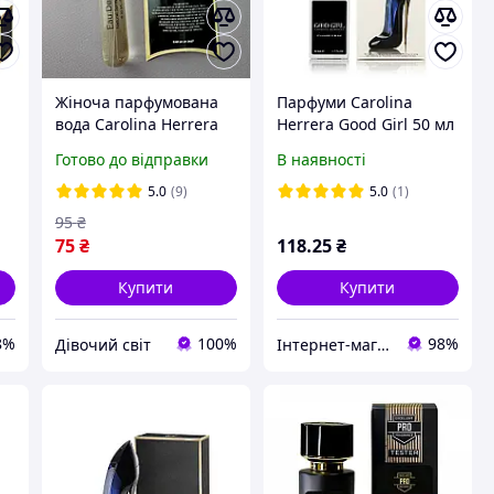
Жіноча парфумована
Парфуми Carolina
вода Carolina Herrera
Herrera Good Girl 50 мл
Good Girl, 20 мл
у подарунковому
Готово до відправки
В наявності
л
пакованні (9055H)
5.0
(9)
5.0
(1)
95
₴
75
₴
118
.25
₴
Купити
Купити
8%
100%
98%
Дівочий світ
Інтернет-магазин "Optparfum"