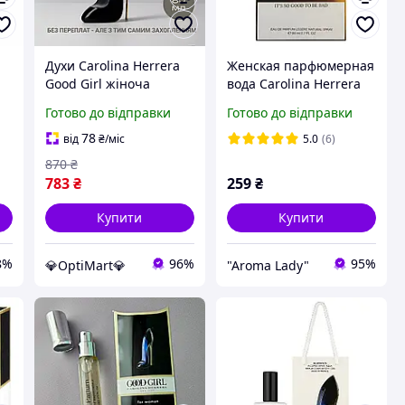
Духи Carolina Herrera
Женская парфюмерная
Good Girl жіноча
вода Carolina Herrera
58
парфумована вода
Good Girl White
Готово до відправки
Готово до відправки
східно-квіткові
(Каролина Херрера Гуд
парфуми Туфелька
Герл Уайт) 80 мл
78
від
₴
/міс
5.0
(6)
Кароліна Херера 80 м
870
₴
783
₴
259
₴
Купити
Купити
8%
96%
95%
💎OptiMart💎
"Aroma Lady"