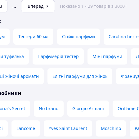
3
...
Вперед
Показано 1 - 29 товарів з 3000+
ж
ум
Тестери 60 мл
Стійкі парфуми
Carolina herre
и туфелька
Парфумерія тестер
Міні парфуми
Л
і жіночі аромати
Елітні парфуми для жінок
Француз
иробники
oria's Secret
No brand
Giorgio Armani
Oriflame 
ci
Lancome
Yves Saint Laurent
Moschino
P