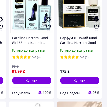
Carolina Herrera Good
Парфум Жіночий 60ml
sh
Girl 63 ml ( Кароліна
Carolina Herrera Good
Еррера Гуд Герл),
Girl
Готово до відправки
Готово до відправки
жіночі
5.0
(4)
5.0
(1)
95
₴
91
.99
₴
175
₴
Купити
Купити
6%
100%
98%
LadySharm parfum-opt
Под Пледом