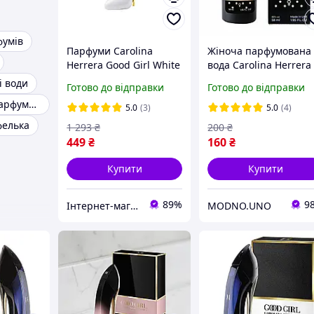
фумів
Парфуми Carolina
Жіноча парфумована
Herrera Good Girl White
вода Carolina Herrera
Парфумована вода 80
Good Girl Dot Drama, 
і води
Готово до відправки
Готово до відправки
ml (Кароліна Еррера
ml
Оригінальна парфумерія
Жіночі Парфуми)
5.0
(3)
5.0
(4)
фелька
1 293
₴
200
₴
449
₴
160
₴
Купити
Купити
89%
9
Інтернет-магазин ParfumCity
MODNO.UNO