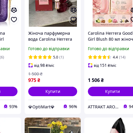
ina
Жіноча парфумерна
Carolina Herrera Good
rl
вода Carolina Herrera
Girl Blush 80 мл жіноч
n
La Bomba, Бомба,
парфуми квітково
равки
Готово до відправки
Готово до відправки
ера Гуд
Кароліна Херера, 80
ванільний аромат
арден)
мл, Lux якість
Кароліна Еррера
(6)
5.0
(1)
4.4
(14)
98
151
від
₴
/міс
від
₴
/міс
1 500
₴
975
₴
1 506
₴
и
Купити
Купити
93%
96%
9
💎OptiMart💎
ATTRAKT AROMA