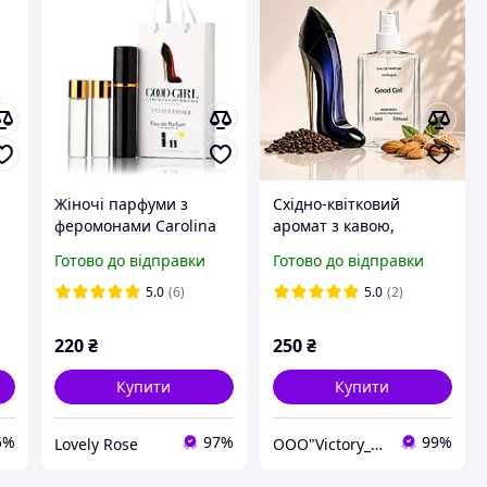
Жіночі парфуми з
Східно-квітковий
феромонами Carolina
аромат з кавою,
Herrera Good Girl Velvet
мигдалем, жасмином.
Готово до відправки
Готово до відправки
Fatale, 3х15 ml
Carolina Herrera Good
Girl Кароліна Гуд Гел,
5.0
(6)
5.0
(2)
наливна парфумерія
220
₴
250
₴
Купити
Купити
5%
97%
99%
Lovely Rose
OOO"Victory_Parfumerie"