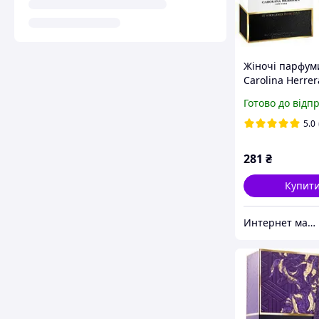
Жіночі парфум
Carolina Herre
Girl (Кароліна
Готово до відп
Гуд Герл) 80 мл
5.0
281
₴
Купит
Интернет магазин "Aroma Glamour"