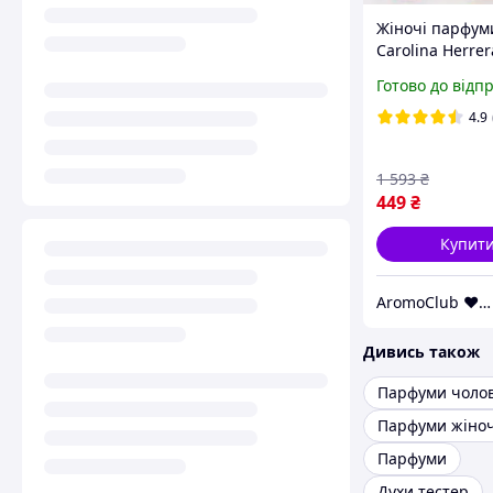
Жіночі парфум
Carolina Herre
Girl Red 80ml 
Готово до відп
(Парфум Карол
Еррера Гуд Гер
4.9
Червона туфел
1 593
₴
449
₴
Купит
AromoClub ❤ Якісна парфумерія в Україні
Дивись також
Парфуми чолов
Парфуми жіноч
Парфуми
Духи тестер