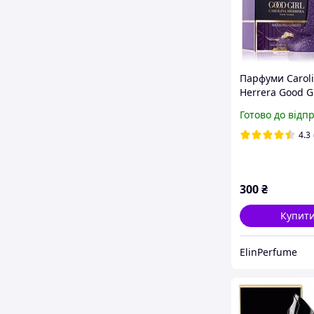
Парфуми Carol
Herrera Good Gi
Dazzling Garde
Готово до відп
(Кароліна Херр
Герл Дезлінг Г
4.3
300
₴
Купит
ElinPerfume