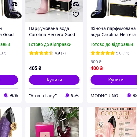
и
Парфумована вода
Жіноча парфумована
ra Good
Carolina Herrera Good
вода Carolina Herrera
 Херрера
Girl Blush Elixir EDP 80
Good Girl (Кароліна
равки
Готово до відправки
Готово до відправки
мл
Херрера Гуд Гел) 80 м
(37)
4.9
(7)
5.0
(11)
600
₴
405
₴
400
₴
и
Купити
Купити
96%
95%
9
"Aroma Lady"
MODNO.UNO