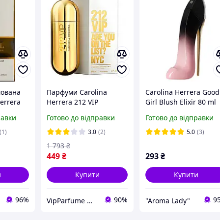
мована
Парфуми Carolina
Carolina Herrera Good
errera
Herrera 212 VIP
Girl Blush Elixir 80 ml
Парфумована вода 80
Оригінал
равки
Готово до відправки
Готово до відправки
ера Гуд
ml (Кароліна Еррера
212 Вип Жіночі)
(1)
3.0
(2)
5.0
(3)
1 793
₴
449
₴
293
₴
и
Купити
Купити
96%
90%
9
VipParfume — интернет-магазин парфюмерии и косметики
"Aroma Lady"