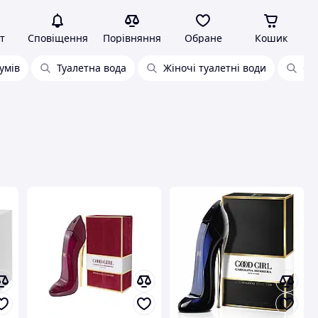
т
Сповіщення
Порівняння
Обране
Кошик
умів
Туалетна вода
Жіночі туалетні води
Ор