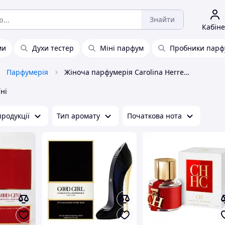
Знайти
Кабіне
ми
Духи тестер
Міні парфум
Пробники парф
Парфумерія
Жіноча парфумерія Carolina Herrera
їні
родукції
Тип аромату
Початкова нота