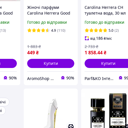
и
Жіночі парфуми
Carolina Herrera CH
ra Good
Carolina Herrera Good
туалетна вода, 30 мл
EDP
Girl 80ml (Парфуми
равки
Готово до відправки
Готово до відправки
іна
Кароліна Еррера Гуд
л Ред)
Герл) Туфелька
(13)
4.9
(110)
5.0
(2)
ька
Парфуми чорна
186
від
₴
/міс
туфелька
1 883
₴
2 733
₴
449
₴
1 858
.44
₴
и
Купити
Купити
90%
90%
9
AromoShop — интернет-магазин парфюмерии и косметики
Parf&KO Інтернет-магазин оригінальної парфумерії та косметики
ічі
і