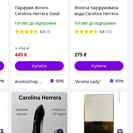
Парфуми Жіночі
Жіноча парфумована
Carolina Herrera Good
вода Carolina Herrera
Girl Red Парфумована
Good Girl (Кароліна
Готово до відправки
Готово до відправки
вода 80 ml
Херрера Гуд Гел) 80 мл
4.9
(8)
4.8
(42)
1 793
₴
449
₴
275
₴
Купити
Купити
9%
90%
95%
AromoShop — интернет-магазин парфюмерии и косметики
"Aroma Lady"