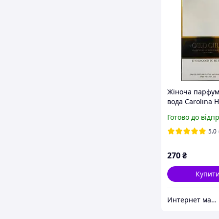
Жіноча парфу
вода Carolina H
Good Girl White
Готово до відп
(Кароліна Херр
Гел Вайт) 80 мл
5.0
270
₴
Купит
Интернет магазин "Aroma Glamour"