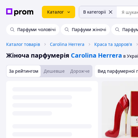
Каталог
В категорії
Парфуми чоловічі
Парфуми жіночі
Парфу
Каталог товарів
Carolina Herrera
Краса та здоров'я
Жіноча парфумерія
Carolina Herrera
в Укра
За рейтингом
Дешевше
Дорожче
Вид парфумерної п