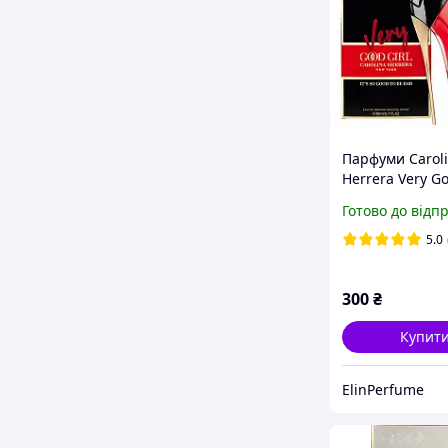
Парфуми Carol
Herrera Very Go
(Кароліна Херр
Готово до відп
Гуд Герл, туфел
магнітною стр
5.0
300
₴
Купит
ElinPerfume