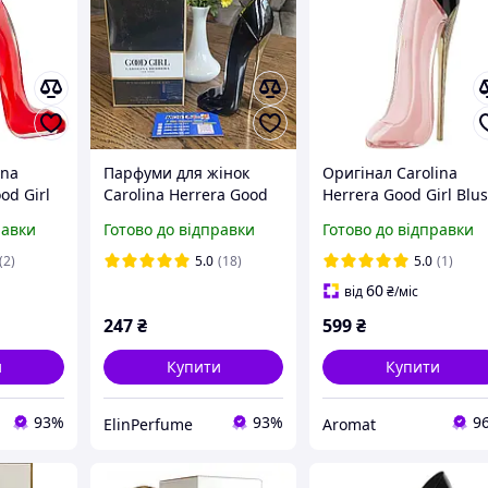
ina
Парфуми для жінок
Оригінал Carolina
od Girl
Carolina Herrera Good
Herrera Good Girl Blu
ера Вері
Girl 80 мл ( Кароліна
80 мл Парфумована
равки
Готово до відправки
Готово до відправки
ька) З
Херрера Гуд Герл
вода
ічкою!
туфелька)
(2)
5.0
(18)
5.0
(1)
60
від
₴
/міс
247
₴
599
₴
и
Купити
Купити
93%
93%
9
ElinPerfume
Aromat