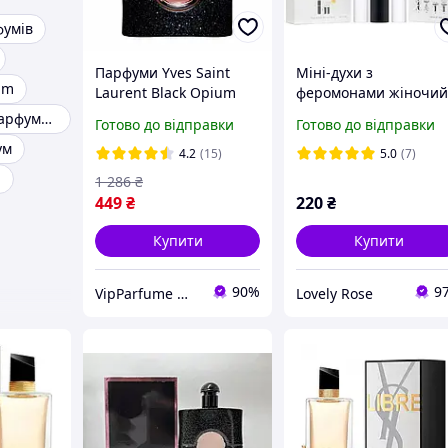
фумів
Парфуми Yves Saint
Міні-духи з
um
Laurent Black Opium
феромонами жіночи
Парфумована вода 90
Yves Saint Laurent Bla
Оригінальна парфумерія
Готово до відправки
Готово до відправки
ml (Парфуми ів сен
Opium 3х15 мл
ум
Парфуми black opium
4.2
(15)
5.0
(7)
Опіум блек)
и
1 286
₴
449
₴
220
₴
Купити
Купити
90%
9
VipParfume — интернет-магазин парфюмерии и косметики
Lovely Rose