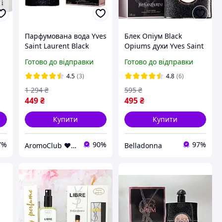
Парфумована вода Yves
Блек Опіум Black
й
Saint Laurent Black
Opiums духи Yves Saint
ck
Opium Парфумована
Laurent Black Opium Ів
Готово до відправки
Готово до відправки
вода 90 ml (Духи ів сін
Сен Лоран Блек Опіум
лоран Опіум блек YSL
Духи Аромат Парфуми
4.5
(3)
4.8
(6)
Opium)
1 294
₴
595
₴
449
₴
495
₴
Купити
Купити
7%
90%
97%
AromoClub ❤ Якісна парфумерія в Україні
Belladonna