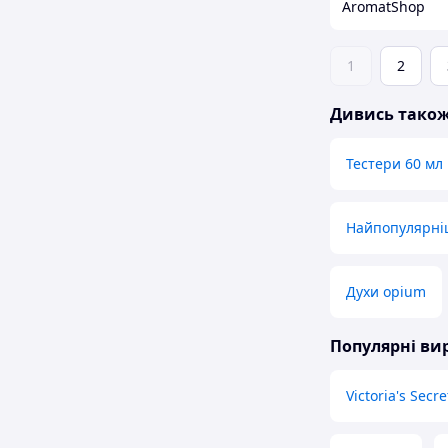
AromatShop
1
2
Дивись тако
Тестери 60 мл
Найпопулярніш
Духи opium
Популярні в
Victoria's Secre