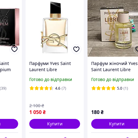
aint
Парфуми Yves Saint
Парфум жіночий Yves
Opium
Laurent Libre
Saint Laurent Libre
ода 90
Парфумована вода 90
Flowers & Flames 60 м
Готово до відправки
Готово до відправки
 Парфуми
ml (Парфуми Ів сен
рфуми ів
лоран лібре Парфуми
(39)
4.6
(7)
5.0
(1)
ysl librre)
2 100
₴
1 050
₴
180
₴
и
Купити
Купити