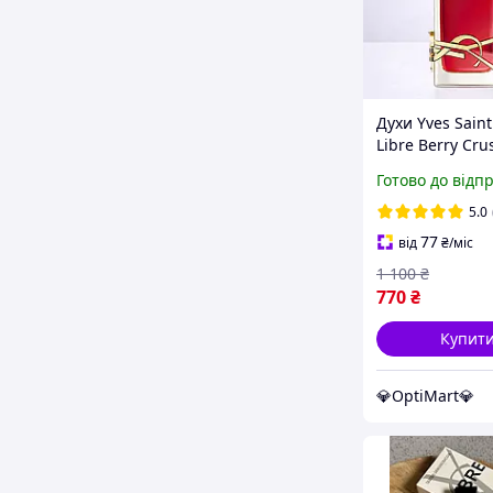
Духи Yves Saint
Libre Berry Cru
жіночий арома
Готово до відп
квіткові фрукто
Ів Сен Лоран Л
5.0
Беррі Краш
77
від
₴
/міс
1 100
₴
770
₴
Купит
💎OptiMart💎