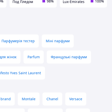
0%
98%
100%
Под Пледом
Lux-Emirates
Парфумерія тестер
Міні парфуми
для жінок
Parfum
Французькі парфуми
festo Yves Saint Laurent
 brand
Montale
Chanel
Versace