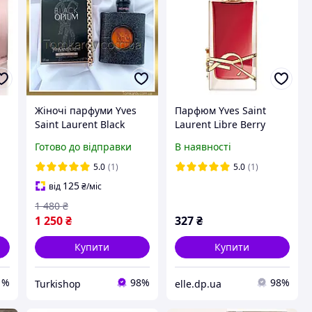
Жіночі парфуми Yves
Парфюм Yves Saint
Saint Laurent Black
Laurent Libre Berry
Opium edp 90 ml. Ів
Crush Розлив 3
Готово до відправки
В наявності
Сен Лоран Блек Опіум
90 мл.
5.0
(1)
5.0
(1)
125
від
₴
/міс
1 480
₴
1 250
₴
327
₴
Купити
Купити
1%
98%
98%
Turkishop
elle.dp.ua