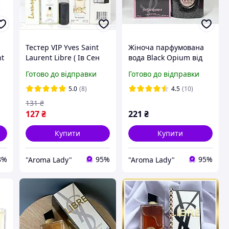
Тестер VIP Yves Saint
Жіноча парфумована
nt
Laurent Libre ( Ів Сен
вода Black Opium від
Лоран Лібре) 65 мл
Yves Saint Laurent ( Ів
Готово до відправки
Готово до відправки
Сен Лоран Блек Опіум )
5.0
(8)
4.5
(10)
131
₴
127
₴
221
₴
Купити
Купити
8%
95%
95%
"Aroma Lady"
"Aroma Lady"