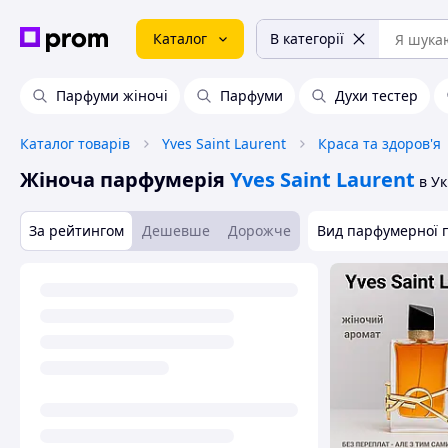
Каталог
В категорії
Парфуми жіночі
Парфуми
Духи тестер
Каталог товарів
Yves Saint Laurent
Краса та здоров'я
Жіноча парфумерія
Yves Saint Laurent
в Ук
За рейтингом
Дешевше
Дорожче
Вид парфумерної п