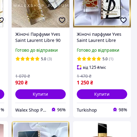
Жіночі Парфуми Yves
Жіночі парфуми Yves
Saint Laurent Libre 90
Saint Laurent Libre
в
ml Ів Сен Лоран Лібр
Intense 90 ml. Ів Сен
Готово до відправки
Готово до відправки
е
90 мл
Лоран Лібре Інтенс 90
мл.
5.0
(3)
5.0
(1)
125
від
₴
/міс
1 070
₴
1 470
₴
920
₴
1 250
₴
Купити
Купити
1%
96%
98%
Walex Shop Parfum
Turkishop