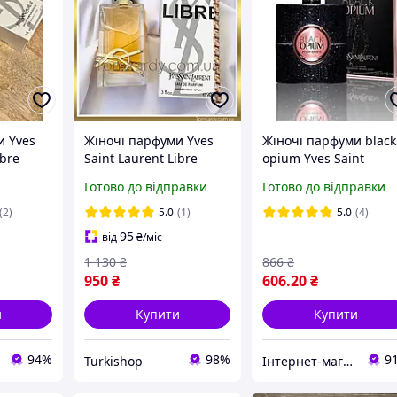
и Yves
Жіночі парфуми Yves
Жіночі парфуми black
ibre
Saint Laurent Libre
opium Yves Saint
 90 ml Ів
[Tester] 90 ml. Ів Сен
Laurent 90ml парфум
Готово до відправки
Готово до відправки
 Інтенс
Лоран Лібре (Тестер) 90
Блек Опіум
мл.
(2)
5.0
(1)
5.0
(4)
95
від
₴
/міс
1 130
₴
866
₴
950
₴
606
.20
₴
и
Купити
Купити
94%
98%
9
Turkishop
Інтернет-магазин Allegoriya