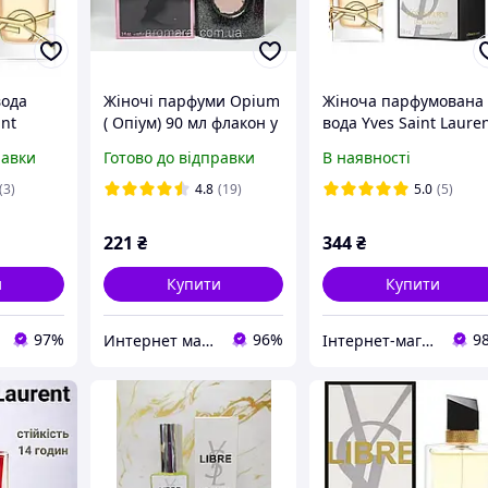
вода
Жіночі парфуми Opium
Жіноча парфумована
int
( Опіум) 90 мл флакон у
вода Yves Saint Laure
іцензія
склі
Libre 90 мл
равки
Готово до відправки
В наявності
(3)
4.8
(19)
5.0
(5)
221
₴
344
₴
и
Купити
Купити
97%
96%
9
Интернет магазин "Aroma Glamour"
Інтернет-магазин "Optparfum"