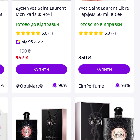
Духи Yves Saint Laurent
Yves Saint Laurent Libre
nt
Mon Paris жіночі
Парфум 60 ml Ів Сен
в
парфуми з малиною,
Лоран Лібре Парфуми
Готово до відправки
Готово до відправки
м
полуницею та
YSL Libre Аромат духи
жасмином Пару Ів Сен
5.0
(1)
5.0
(7)
Лоран Мон Парі 90 мл
95
від
₴
/міс
1 190
₴
952
₴
350
₴
Купити
Купити
7%
96%
93%
💎OptiMart💎
ElinPerfume