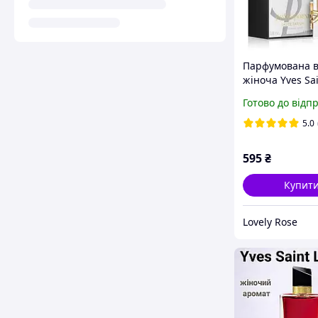
Парфумована 
жіноча Yves Sa
Laurent Libre л
Готово до відп
90 ml
5.0
595
₴
Купит
Lovely Rose