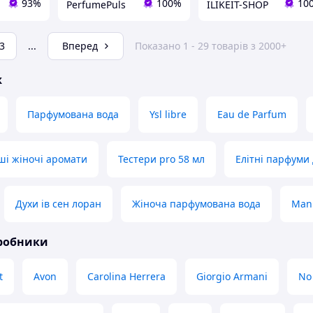
93%
100%
10
PerfumePuls
ILIKEIT-SHOP
3
...
Вперед
Показано 1 - 29 товарів з 2000+
ж
Парфумована вода
Ysl libre
Eau de Parfum
і жіночі аромати
Тестери pro 58 мл
Елітні парфуми 
Духи ів сен лоран
Жіноча парфумована вода
Mani
иробники
t
Avon
Carolina Herrera
Giorgio Armani
No