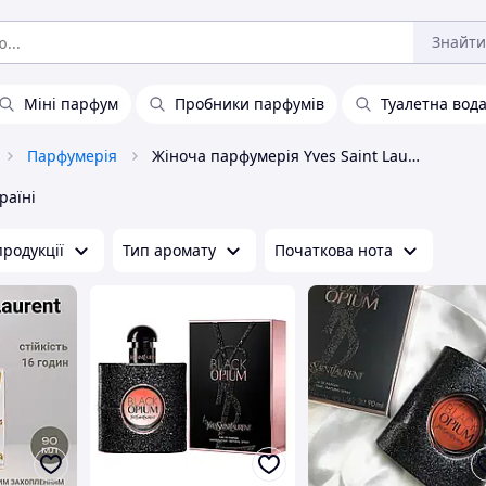
Знайти
Міні парфум
Пробники парфумів
Туалетна вод
Парфумерія
Жіноча парфумерія Yves Saint Laurent
раїні
родукції
Тип аромату
Початкова нота