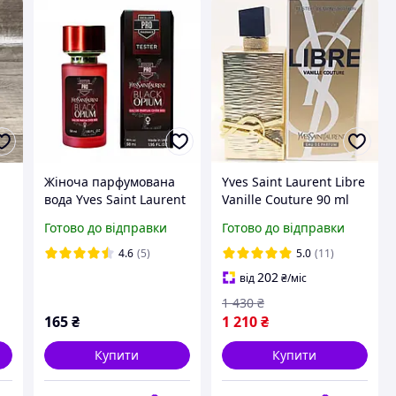
Жіноча парфумована
Yves Saint Laurent Libre
вода Yves Saint Laurent
Vanille Couture 90 ml
л
Black Opium Over Red,
(TESTER) Жіночі
Готово до відправки
Готово до відправки
58 ml
парфуми Ів Сен Лоран
Лібре Ваніль Кутюр 90
4.6
(5)
5.0
(11)
мл (ТЕСТЕР)
202
від
₴
/міс
1 430
₴
165
₴
1 210
₴
Купити
Купити