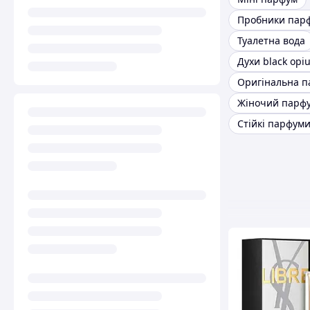
Пробники пар
Туалетна вода
Духи black opi
Жіночий парф
Стійкі парфум