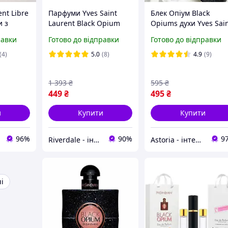
ent Libre
Парфуми Yves Saint
Блек Опіум Black
и з
Laurent Black Opium
Opiums духи Yves Sai
ином і
Парфумована вода 90
Lauren Black Opium І
равки
Готово до відправки
Готово до відправки
в сін
ml (YSL Opium Парфуми
Сен Лоран Блек Опіу
 мл
black opium Парфуми ів
Парфумерія жіноча
(4)
5.0
(8)
4.9
(9)
сен лоран)
1 393
₴
595
₴
449
₴
495
₴
и
Купити
Купити
96%
90%
9
Riverdale - інтернет магазин
Astoria - інтернет-магазин косметики та парфумерії
і