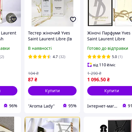
 Laurent
Тестер жіночий Yves
Жіночі Парфуми Yves
sh
Saint Laurent Libre (Ів
Saint Laurent Libre
т 90 мл
Сен-Лоран Лібре) 60 мл
(Original Pack) 90 ml І
равки
В наявності
Готово до відправки
ві ноти
Сен Лібр (Оригінальн
ібрі
паковання) 90 мл
(2)
4.7
(32)
5.0
(1)
110
від
₴
/міс
104
₴
1 290
₴
87
₴
1 096
.50
₴
и
Купити
Купити
96%
95%
9
"Aroma Lady"
Інтернет-магазин Allegoriya