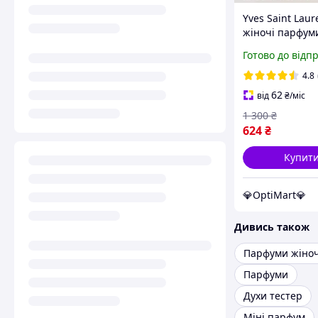
Yves Saint Laur
жіночі парфум
лавандою жасм
Готово до відп
ваніллю Духи І
лоран лібре 90
4.8
62
від
₴
/міс
1 300
₴
624
₴
Купит
💎OptiMart💎
Дивись також
Парфуми жіноч
Парфуми
Духи тестер
Міні парфум