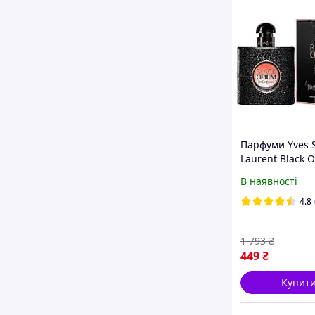
Парфуми Yves S
Laurent Black 
Парфумована в
В наявності
ml (YSL Opium
black opium Па
4.8
сен лоран)
1 793
₴
449
₴
Купит