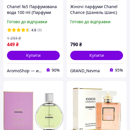
Chanel №5 Парфумована
Жіночі парфуми Chanel
вода 100 ml (Парфуми
Chance (Шанель Шанс)
шанель 5 Chanel N5
100 мл. Стійкий
Готово до відправки
Готово до відправки
Жіночі парфуми chanel
шлейфовий аромат
номер 5 Parfum chanel no
(Квіткові, шипрові)
4.8
(9)
5)
1 293
₴
449
₴
790
₴
Купити
Купити
90%
95%
AromoShop — интернет-магазин парфюмерии и косметики
GRAND_Nevma