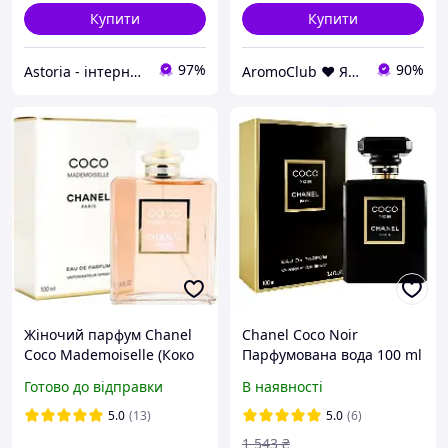
Купити
Купити
97%
90%
Astoria - інтернет-магазин косметики та парфумерії
AromoClub ❤ Якісна парфумерія в Україні
Жіночий парфум Chanel
Chanel Coco Noir
Coco Mademoiselle (Коко
Парфумована вода 100 ml
Шанель Мадмуазель)
(Коко Нуар) Жіноча
Готово до відправки
В наявності
100мл
Парфумерія Ноїр
5.0
(13)
5.0
(6)
1 543
₴