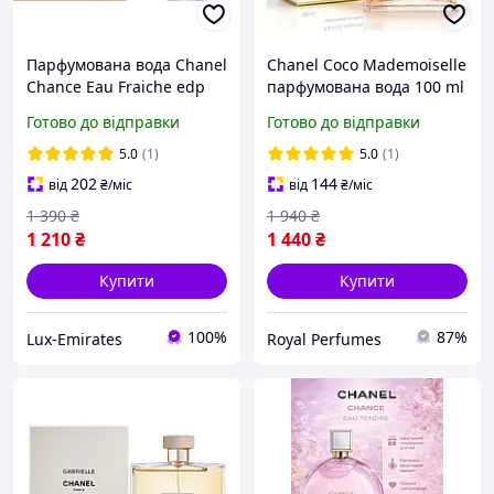
Парфумована вода Chanel
Chanel Coco Mademoiselle
Chance Eau Fraiche edp
парфумована вода 100 ml
100 ml. Шанель Шанс
Готово до відправки
Готово до відправки
Фреш Парфум 100 мл.
5.0
(1)
5.0
(1)
202
144
від
₴
/міс
від
₴
/міс
1 390
₴
1 940
₴
1 210
₴
1 440
₴
Купити
Купити
100%
87%
Lux-Emirates
Royal Perfumes