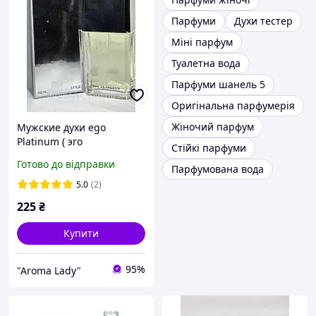
Парфуми
Духи тестер
Міні парфум
Туалетна вода
Парфуми шанель 5
Оригінальна парфумерія
Жіночий парфум
Мужские духи ego
Platinum ( эго
Стійкі парфуми
платинум)100 мл
Готово до відправки
Парфумована вода
5.0
(2)
225
₴
Купити
95%
"Aroma Lady"