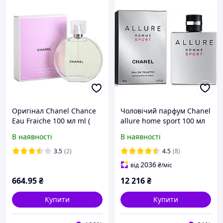
Оригінал Chanel Chance
Чоловічий парфум Chanel
Eau Fraiche 100 мл ml (
allure home sport 100 мл
Шанель шанс фреш
В наявності
В наявності
жіночі ) туалетна вода
3.5
(2)
4.5
(8)
2036
від
₴
/міс
664
.95
₴
12 216
₴
Купити
Купити