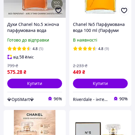
Духи Chanel No.5 жіноча
Chanel №5 Парфумована
парфумована вода
вода 100 ml (Парфуми
культовий альдегідно-
шанель 5 Chanel N5
Готово до відправки
В наявності
квітковий аромат
Жіночі парфуми chanel
Парфумі шанель 5 100 мл
номер 5 Parfum chanel no
4.8
(5)
4.8
(9)
5)
58
від
₴
/міс
799
₴
2 233
₴
575
.28
₴
449
₴
Купити
Купити
96%
90%
💎OptiMart💎
Riverdale - інтернет магазин