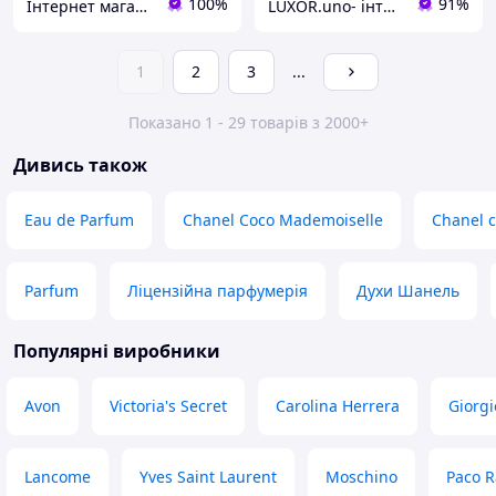
100%
91%
Інтернет магазин - Ревізор
LUXOR.uno- інтернет магазин
1
2
3
...
Показано 1 - 29 товарів з 2000+
Дивись також
Eau de Parfum
Chanel Coco Mademoiselle
Chanel 
Parfum
Ліцензійна парфумерія
Духи Шанель
Популярні виробники
Avon
Victoria's Secret
Carolina Herrera
Giorg
Lancome
Yves Saint Laurent
Moschino
Paco 