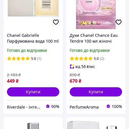
Chanel Gabrielle
Духи Chanel Chance Eau
Парфумована вода 100 ml
Tendre 100 мл жіночі
(Шанель Габріель)
квітково-фруктовий
Готово до відправки
Готово до відправки
Габріела Габріела Жіночі
аромат зі шлейфом
Парфуми Жіноча
Шанель Шанс Тендре
5.0
(1)
5.0
(2)
56
від
₴
/міс
2 183
₴
890
₴
449
₴
670
₴
Купити
Купити
90%
100%
Riverdale - інтернет магазин
PerfumeAroma