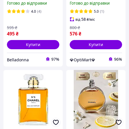
Готово до відправки
Готово до відправки
Фреш Зелений 100 мл
аромат парфумів Шанель
Зелені Фреш Зелений
Шанс Тендер Парфум 100
4.0
(4)
5.0
(1)
мл
58
від
₴
/міс
595
₴
800
₴
495
₴
576
₴
Купити
Купити
97%
96%
Belladonna
💎OptiMart💎