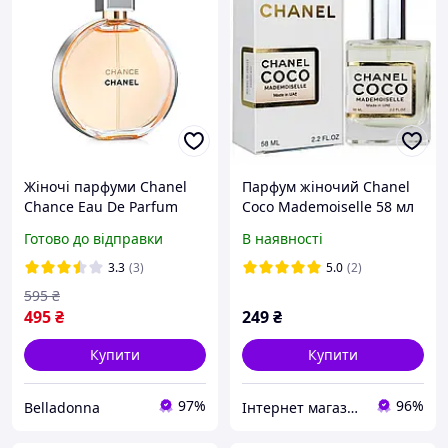
Жіночі парфуми Chanel
Парфум жіночий Chanel
Chance Eau De Parfum
Coco Mademoiselle 58 мл
Парфумована вода 100 ml
Готово до відправки
В наявності
(Жіночі Парфуми Шанель
Шанс)
3.3
(3)
5.0
(2)
595
₴
495
₴
249
₴
Купити
Купити
97%
96%
Belladonna
Інтернет магазин ВетФарм