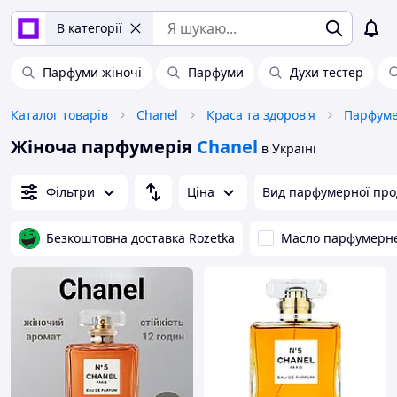
В категорії
Парфуми жіночі
Парфуми
Духи тестер
Каталог товарів
Chanel
Краса та здоров'я
Парфуме
Жіноча парфумерія
Chanel
в Україні
Фільтри
Ціна
Вид парфумерної прод
Безкоштовна доставка Rozetka
Масло парфумерн