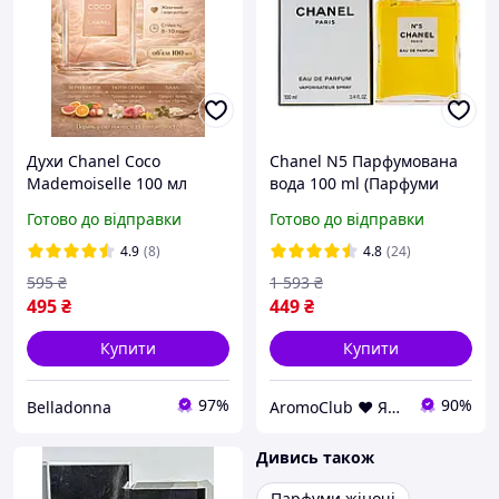
Духи Chanel Coco
Chanel N5 Парфумована
Mademoiselle 100 мл
вода 100 ml (Парфуми
жіночі квітково-східний
Шанель 5) Номер П'ять
Готово до відправки
Готово до відправки
аромат зі шлейфом
N5 No5 Парфуми Жіночі
Шанель Мадмуазель
Парфумерія
4.9
(8)
4.8
(24)
595
₴
1 593
₴
495
₴
449
₴
Купити
Купити
97%
90%
Belladonna
AromoClub ❤ Якісна парфумерія в Україні
Дивись також
Парфуми жіночі