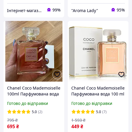
99%
95%
Інтернет-магазин "Ladys-shop"
"Aroma Lady"
Chanel Coco Mademoiselle
Chanel Coco Mademoiselle
100ml Парфумована вода
Парфумована вода 100 ml
Коко Шанель Мадмуазель
(Шанель Коко
Готово до відправки
Готово до відправки
жіночі парфуми Парфум
Мадмуазель) Парфуми
Аромат Тестер
Парфумерія Жіноча
5.0
(2)
5.0
(7)
795
₴
1 593
₴
695
₴
449
₴