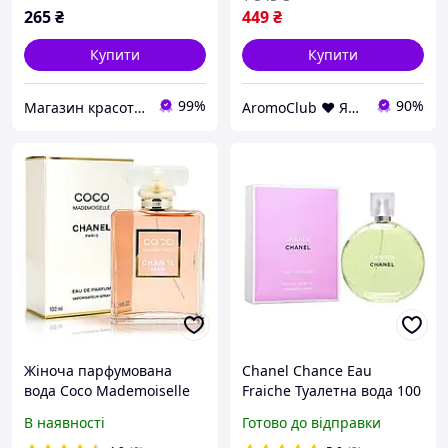
265
₴
449
₴
Купити
Купити
99%
90%
Магазин красоты и удовольствий "Фантастиш"
AromoClub ❤ Якісна парфумерія в Україні
Жіноча парфумована
Chanel Chance Eau
вода Coco Mademoiselle
Fraiche Туалетна вода 100
Parfum 100 мл
ml (Шанель Шанс Фреш)
В наявності
Готово до відправки
Парфуми Зелені Фреш