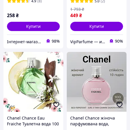
Зелений
4.9
(8)
5.0
(2)
1 793
₴
258
₴
449
₴
Купити
Купити
98%
90%
Інтернет-магазин "Optparfum"
VipParfume — интернет-магазин парфюмерии и косметики
Chanel Chance Eau
Chanel Chance жіноча
Fraiche Туалетна вода 100
парфумована вода,
ml Духи Шанель Шанс
квітково-шифровий