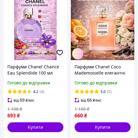
Парфуми Chanel Chance
Парфуми Chanel Coco
Eau Splendide 100 мл
Mademoiselle елегантні
жіночі духи з нотами
жіночі парфуми Шанель
Готово до відправки
Готово до відправки
малини ірису Шанель
Коко Мадемуазель 100мл
4.2
(4)
5.0
(5)
69
66
від
₴
/міс
від
₴
/міс
1 100
₴
1 100
₴
693
₴
660
₴
Купити
Купити