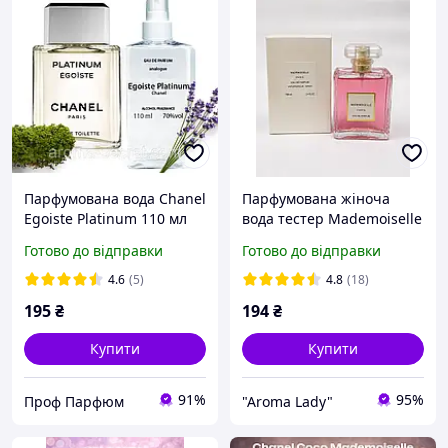
Парфумована вода Chanel
Парфумована жіноча
Egoiste Platinum 110 мл
вода тестер Mademoiselle
Парфуми жіночі 100 мл
Готово до відправки
Готово до відправки
4.6
(5)
4.8
(18)
195
₴
194
₴
Купити
Купити
91%
95%
Проф Парфюм
"Aroma Lady"