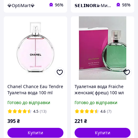
96%
98%
💎OptiMart💎
𝗦𝗘𝗟𝗜𝗡𝗢𝗥💫Мистецтво аромату
Chanel Chance Eau Tendre
Туалетная вода Fraiche
Туалетна вода 100 ml
женская( фреш) 100 мл
(Шанель Шанс Тендер)
Готово до відправки
Готово до відправки
Жіноча туалетна вода
Парфуми Пробник
4.5
(13)
4.6
(7)
395
₴
221
₴
Купити
Купити