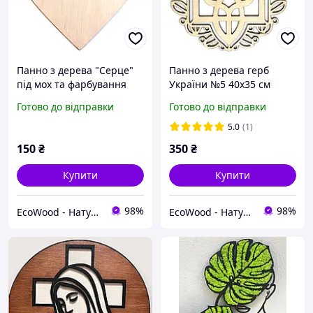
Панно з дерева "Серце"
Панно з дерева герб
під мох та фарбування
України №5 40х35 см
20х19 см
Заготовка
Готово до відправки
Готово до відправки
5.0
(1)
150
₴
350
₴
Купити
Купити
98%
98%
EcoWood - Натуральні вироби з дерева
EcoWood - Натуральні вироби з дерева