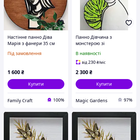
Настінне панно Діва
Панно Дівчина з
Марія з фанери 35 см
монстерою зі
християнський декор на
стабілізованим мохом,
Під замовлення
В наявності
стіну, лазерна різка,
60х40 см.
релігійна картина
230
від
₴
/міс
1 600
₴
2 300
₴
Купити
Купити
100%
97%
Family Craft
Magic Gardens