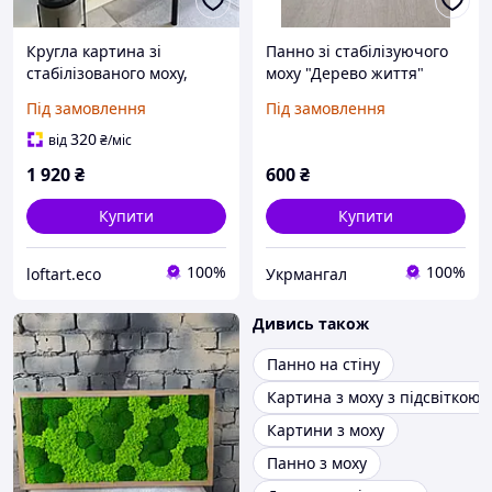
Кругла картина зі
Панно зі стабілізуючого
стабілізованого моху,
моху "Дерево життя"
панно зі мохом, настінна
20см.
Під замовлення
Під замовлення
картина з мохом, декор
на стіну 35 см
320
від
₴
/міс
1 920
₴
600
₴
Купити
Купити
100%
100%
loftart.eco
Укрмангал
Дивись також
Панно на стіну
Картина з моху з підсвіткою
Картини з моху
Панно з моху