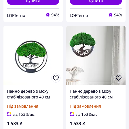
Купити
Купити
94%
94%
LOFTerno
LOFTerno
Панно дерево з моху
Панно дерево з моху
стабілізованого 40 см
стабілізованого 40 см
Під замовлення
Під замовлення
153
153
від
₴
/міс
від
₴
/міс
1 533
₴
1 533
₴