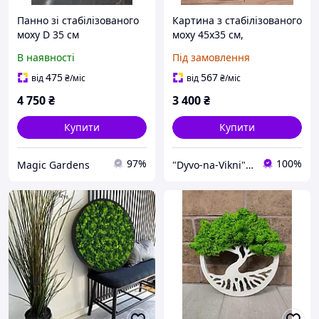
Панно зі стабілізованого
Картина з стабілізованого
моху D 35 см
моху 45х35 см,
фітокартина, панно з
В наявності
Під замовлення
моху
475
567
від
₴
/міс
від
₴
/міс
4 750
₴
3 400
₴
Купити
Купити
97%
100%
Magic Gardens
"Dyvo-na-Vikni" - крамничка з живим зеленим декором!