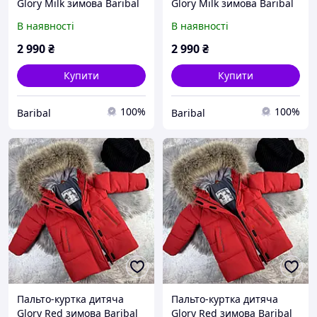
Glory Milk зимова Baribal
Glory Milk зимова Baribal
134-140
140-146
В наявності
В наявності
2 990
₴
2 990
₴
Купити
Купити
100%
100%
Baribal
Baribal
Пальто-куртка дитяча
Пальто-куртка дитяча
Glory Red зимова Baribal
Glory Red зимова Baribal