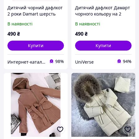
Дитячий чорний дафлкот
Дитячий дафлкот Дамарт
2 роки Damart шерсть
чорного кольору на 2
80%, 1P6171H06E
роки, 1P6KB17106
В наявності
В наявності
490
₴
490
₴
Купити
Купити
98%
94%
Интер​нет-ка​та​лог с​ки​​док "ZAKAZ!K"
UniVerse