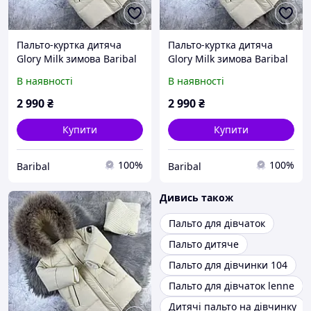
Пальто-куртка дитяча
Пальто-куртка дитяча
Glory Milk зимова Baribal
Glory Milk зимова Baribal
80-86
86-92
В наявності
В наявності
2 990
₴
2 990
₴
Купити
Купити
100%
100%
Baribal
Baribal
Дивись також
Пальто для дівчаток
Пальто дитяче
Пальто для дівчинки 104
Пальто для дівчаток lenne
Дитячі пальто на дівчинку