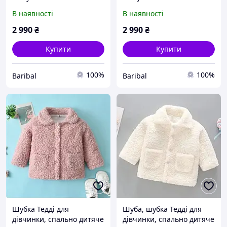
80-86
86-92
В наявності
В наявності
2 990
₴
2 990
₴
Купити
Купити
100%
100%
Baribal
Baribal
Шубка Тедді для
Шуба, шубка Тедді для
дівчинки, спально дитяче
дівчинки, спально дитяче