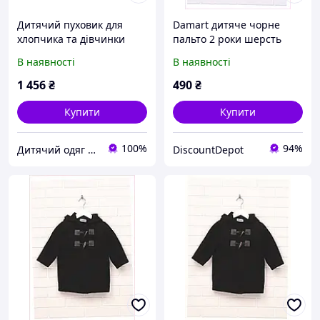
Дитячий пуховик для
Damart дитяче чорне
хлопчика та дівчинки
пальто 2 роки шерсть
осінь, M1MX617106
В наявності
В наявності
1 456
₴
490
₴
Купити
Купити
100%
94%
Дитячий одяг та взуття LemonChick 🐤🍋 (прямий постачальник)
DiscountDepot