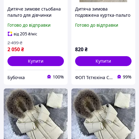
Дитяче зимове стьобана
Дитяча зимова
пальто для дівчинки
подовжена куртка-пальто
s.Oliver 92 см Фіолетове
для дівчинки S.Oliver 92
Готово до відправки
Готово до відправки
(251016201)
см червона
205
від
₴
/міс
2 499
₴
2 050
₴
820
₴
Купити
Купити
100%
99%
Бубочка
ФОП Тєтюхіна Сніжана Сергіївна