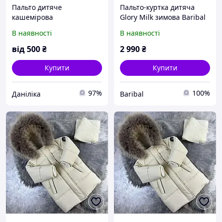
Пальто дитяче
Пальто-куртка дитяча
кашемірова
Glory Milk зимова Baribal
Коричневий.3 роки
110-116
В наявності
В наявності
від
500
₴
2 990
₴
Купити
Купити
97%
100%
Даніліка
Baribal