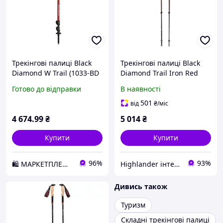
Трекінгові палиці Black
Трекінгові палиці Black
Diamond W Trail (1033-BD
Diamond Trail Iron Red
112508.3000) D2-2026
червоні
Готово до відправки
В наявності
501
від
₴
/міс
4 674
.99
₴
5 014
₴
Купити
Купити
96%
93%
🛍️ МАРКЕТПЛЕЙС DMD
Highlander інтернет-магазин
Дивись також
Туризм
Складні трекінгові палиці