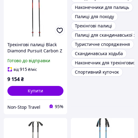
Наконечники для палиць
Палиці для походу
Трекінгові палиці
Палиці для скандинавської х
Туристичне спорядження
Трекінгові палиці Black
Diamond Pursuit Carbon Z
Скандинавська ходьба
Готово до відправки
Наконечник для трекінгових
915
від
₴
/міс
Спортивний куточок
9 154
₴
Купити
95%
Non-Stop Travel