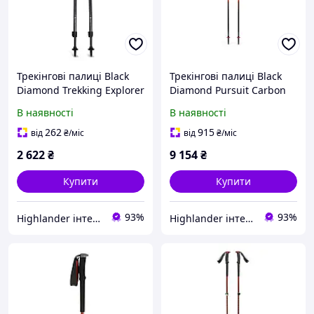
Трекінгові палиці Black
Трекінгові палиці Black
Diamond Trekking Explorer
Diamond Pursuit Carbon
2 Ink Blue
FLZ Octane 125 см червоні
В наявності
В наявності
262
915
від
₴
/міс
від
₴
/міс
2 622
₴
9 154
₴
Купити
Купити
93%
93%
Highlander інтернет-магазин
Highlander інтернет-магазин