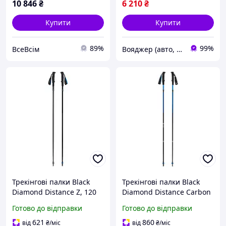
10 846
₴
6 210
₴
Купити
Купити
89%
99%
ВсеВсім
Вояджер (авто, туризм, спорт)
Трекінгові палки Black
Трекінгові палки Black
Diamond Distance Z, 120
Diamond Distance Carbon
см, Pewter 7936-VO
Z, 125 см, Ultra Blue 7936-
Готово до відправки
Готово до відправки
VO
621
860
від
₴
/міс
від
₴
/міс