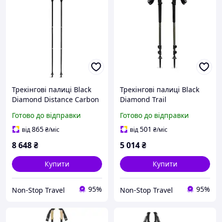
Трекінгові палиці Black
Трекінгові палиці Black
Diamond Distance Carbon
Diamond Trail
FKT 120 см
Готово до відправки
Готово до відправки
865
501
від
₴
/міс
від
₴
/міс
8 648
₴
5 014
₴
Купити
Купити
95%
95%
Non-Stop Travel
Non-Stop Travel