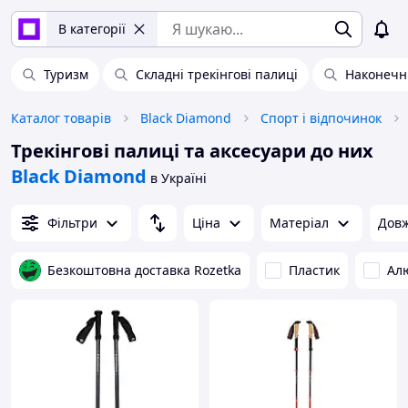
В категорії
Туризм
Складні трекінгові палиці
Наконечн
Каталог товарів
Black Diamond
Спорт і відпочинок
Трекінгові палиці та аксесуари до них
Black Diamond
в Україні
Фільтри
Ціна
Матеріал
Довж
Безкоштовна доставка Rozetka
Пластик
Ал