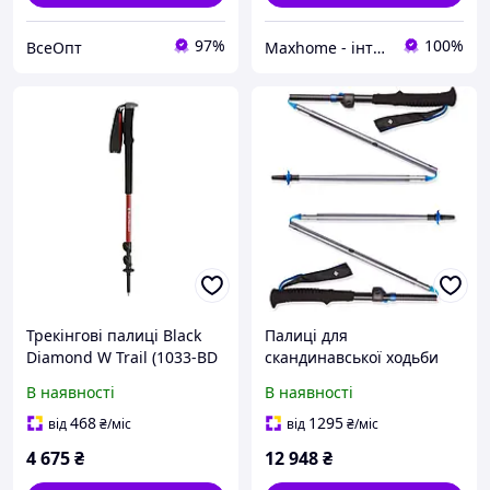
97%
100%
ВсеОпт
Maxhome - інтернет магазин
Трекінгові палиці Black
Палиці для
Diamond W Trail (1033-BD
скандинавської ходьби
112508.3000)
110-140 см Black Diamond
В наявності
В наявності
468
1295
від
₴
/міс
від
₴
/міс
4 675
₴
12 948
₴