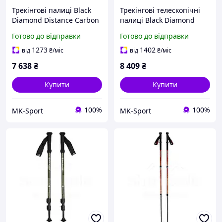
Трекінгові палиці Black
Трекінгові телескопічні
Diamond Distance Carbon
палиці Black Diamond
Z, 100 см, Black (BD
Alpine Carbon Cork, 63-
Готово до відправки
Готово до відправки
112205-100) MK official
130 см, Black (BD
112514.3010) MK MK
1273
1402
від
₴
/міс
від
₴
/міс
7 638
₴
8 409
₴
Купити
Купити
100%
100%
MK-Sport
MK-Sport