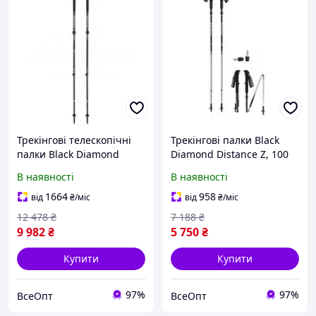
Трекінгові телескопічні
Трекінгові палки Black
палки Black Diamond
Diamond Distance Z, 100
Alpine Carbon Cork, чорні,
см, чорні, для трекінгу та
В наявності
В наявності
63-130 см
бігу
1664
958
від
₴
/міс
від
₴
/міс
12 478
₴
7 188
₴
9 982
₴
5 750
₴
Купити
Купити
97%
97%
ВсеОпт
ВсеОпт