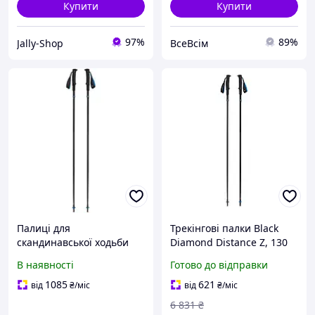
Купити
Купити
97%
89%
Jally-Shop
ВсеВсім
Палиці для
Трекінгові палки Black
скандинавської ходьби
Diamond Distance Z, 130
135 см Black Diamond
см, Pewter 7936-VO
В наявності
Готово до відправки
1085
621
від
₴
/міс
від
₴
/міс
6 831
₴