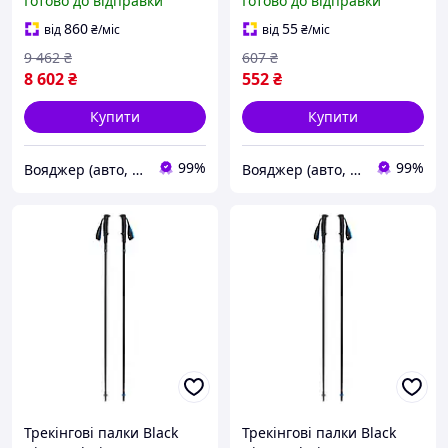
Готово до відправки
Готово до відправки
VO
Black 7936-VO
860
55
від
₴
/міс
від
₴
/міс
9 462
₴
607
₴
8 602
₴
552
₴
Купити
Купити
99%
99%
Вояджер (авто, туризм, спорт)
Вояджер (авто, туризм, спорт)
Трекінгові палки Black
Трекінгові палки Black