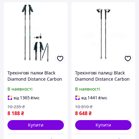
Трекінгові палки Black
Трекінгові палиці Black
Diamond Distance Carbon
Diamond Distance Carbon
Z 100 см, чорні, для
FKT 120 см чорні для бігу
В наявності
В наявності
трекінгу та бігу
та трекінгу
1365
1441
від
₴
/міс
від
₴
/міс
10 235
₴
10 810
₴
8 188
₴
8 648
₴
Купити
Купити