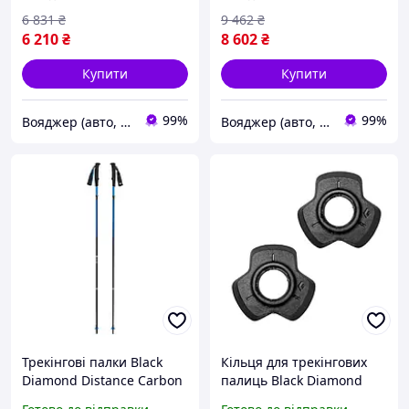
6 831
₴
9 462
₴
6 210
₴
8 602
₴
Купити
Купити
99%
99%
Вояджер (авто, туризм, спорт)
Вояджер (авто, туризм, спорт)
Трекінгові палки Black
Кільця для трекінгових
Diamond Distance Carbon
палиць Black Diamond
Z, 130 см, Ultra Blue 7936-
Distance Baskets Small,