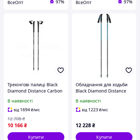
97%
97%
ВсеОпт
ВсеОпт
Трекінгові палиці Black
Обладнання для ходьби
Diamond Distance Carbon
Black Diamond Distance
Z FKT, 120 см, чорні для
Carbon Trekking Poles
В наявності
В наявності
трейлу
Фітнес-обладнання Синє
1 Пара 100 см
1694
1223
від
₴
/міс
від
₴
/міс
12 708
₴
10 166
₴
12 228
₴
Купити
Купити