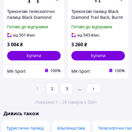
Трекінгові телескопічні
Трекінгові палиці Black
палиці Black Diamond
Diamond Trail Back, Burnt
Trekking Explorer 3,
Sienna (BD
Готово до відправки
Готово до відправки
Tundra (BD
1125526044ALL1)
1125513010ALL1)
501
543
від
₴
/міс
від
₴
/міс
3 004
₴
3 260
₴
Купити
Купити
100%
100%
MK-Sport
MK-Sport
1
2
3
...
Показано 1 - 29 товарів з 500+
Дивись також
Туристичні палиці
Альпенштоки
Телескопічні па