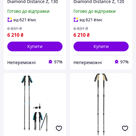
Diamond Distance Z, 130
Diamond Distance Z, 120
см, Pewter |neper-7936|
см, Pewter |neper-7936|
Готово до відправки
Готово до відправки
621
621
від
₴
/міс
від
₴
/міс
6 831
₴
6 831
₴
6 210
₴
6 210
₴
Купити
Купити
97%
97%
Непереможні
Непереможні