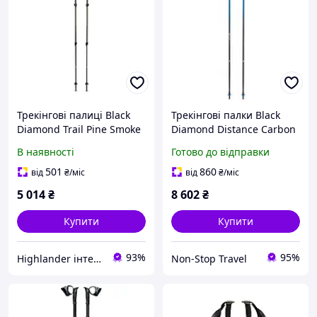
Трекінгові палиці Black
Трекінгові палки Black
Diamond Trail Pine Smoke
Diamond Distance Carbon
зелені
Z
В наявності
Готово до відправки
501
860
від
₴
/міс
від
₴
/міс
5 014
₴
8 602
₴
Купити
Купити
93%
95%
Highlander інтернет-магазин
Non-Stop Travel