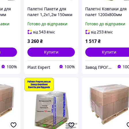
ки для
Палетні Пакети для
Палетні Ковпаки для
0мм
палет 1,2х1,2м 150мкм
палет 1200х800мм
 вантажу
висота вантажу 110см
100мкм висота ванта
равки
Готово до відправки
Готово до відправки
й PE)
(вторинний PE) 10шт
0,6м (вторинний PE)
10шт
543
253
від
₴
/міс
від
₴
/міс
3 260
₴
1 517
₴
и
Купити
Купити
100%
100%
10
Plast Expert
Завод ПРОГРЕС Полімер