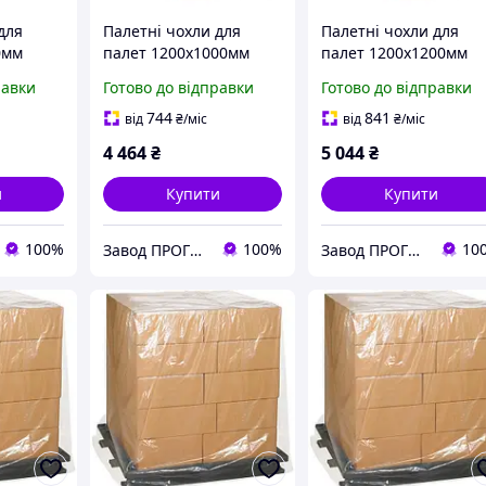
для
Палетні чохли для
Палетні чохли для
0мм
палет 1200х1000мм
палет 1200х1200мм
 вантажу
100мкм висота вантажу
100мкм висота ванта
равки
Готово до відправки
Готово до відправки
й PE)
3,0м (вторинний PE)
3,0м (вторинний PE)
10шт
10шт
744
841
від
₴
/міс
від
₴
/міс
4 464
₴
5 044
₴
и
Купити
Купити
100%
100%
10
Завод ПРОГРЕС Полімер
Завод ПРОГРЕС Полімер