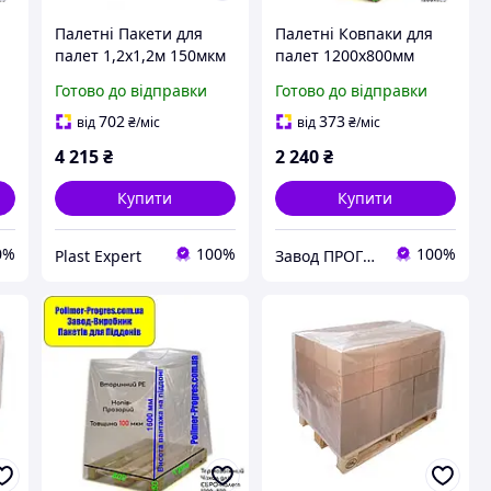
Палетні Пакети для
Палетні Ковпаки для
палет 1,2х1,2м 150мкм
палет 1200х800мм
жу
висота вантажу 170см
100мкм висота вантажу
Готово до відправки
Готово до відправки
(вторинний PE) 10шт
1,3м (вторинний PE)
10шт
702
373
від
₴
/міс
від
₴
/міс
4 215
₴
2 240
₴
Купити
Купити
0%
100%
100%
Plast Expert
Завод ПРОГРЕС Полімер