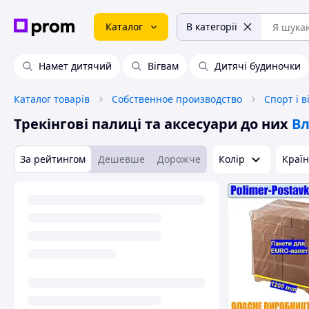
Каталог
В категорії
Намет дитячий
Вігвам
Дитячі будиночки
Каталог товарів
Собственное производство
Спорт і 
Трекінгові палиці та аксесуари до них
Вл
За рейтингом
Дешевше
Дорожче
Колір
Краї