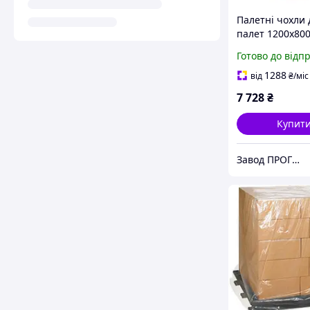
Палетні чохли 
палет 1200х80
200мкм висота
Готово до відп
3,0м (вторинни
10шт
1288
від
₴
/міс
7 728
₴
Купит
Завод ПРОГРЕС Полімер