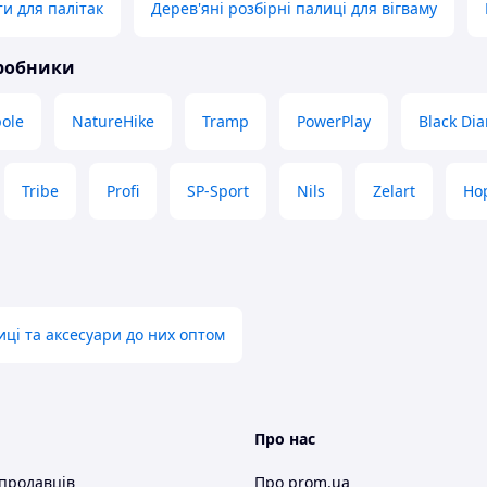
ти для палітак
Дерев'яні розбірні палиці для вігваму
иробники
pole
NatureHike
Tramp
PowerPlay
Black Di
Tribe
Profi
SP-Sport
Nils
Zelart
Ho
иці та аксесуари до них оптом
Про нас
 продавців
Про prom.ua