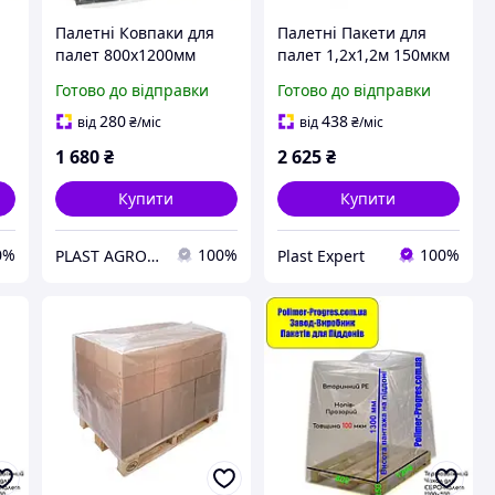
Палетні Ковпаки для
Палетні Пакети для
палет 800х1200мм
палет 1,2х1,2м 150мкм
жу
100мкм висота вантажу
висота вантажу 70см
Готово до відправки
Готово до відправки
80см (вторинний PE)
(вторинний PE) 10шт
280
438
від
₴
/міс
від
₴
/міс
1 680
₴
2 625
₴
Купити
Купити
0%
100%
100%
PLAST AGRO - Зростаймо Разом!
Plast Expert