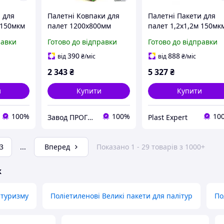
 для
Палетні Ковпаки для
Палетні Пакети для
 150мкм
палет 1200х800мм
палет 1,2х1,2м 150мк
у 210см
100мкм висота вантажу
висота вантажу 240с
равки
Готово до відправки
Готово до відправки
) 10шт
1,4м (вторинний PE)
(вторинний PE) 10шт
10шт
390
888
від
₴
/міс
від
₴
/міс
2 343
₴
5 327
₴
и
Купити
Купити
100%
100%
10
Завод ПРОГРЕС Полімер
Plast Expert
3
...
Вперед
Показано 1 - 29 товарів з 1000+
ж
 туризму
Поліетиленові Великі пакети для палітур
По