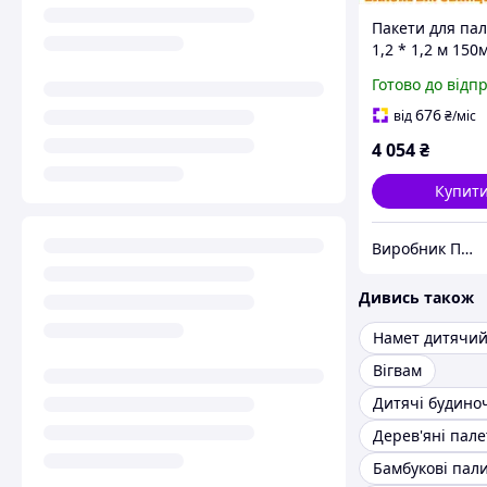
Пакети для па
1,2 * 1,2 м 150
висота палети
Готово до відп
(ВТОРИННІ) 10
676
від
₴
/міс
4 054
₴
Купит
Виробник ПОЛІМЕР ПОСТАВКА
Дивись також
Намет дитячи
Вігвам
Дитячі будино
Дерев'яні пале