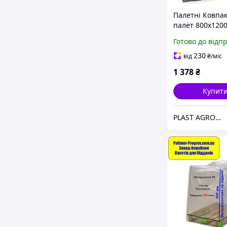
Палетні Ковпа
палет 800х120
100мкм висота
Готово до відп
50см (вторинни
230
від
₴
/міс
1 378
₴
Купит
PLAST AGRO - Зростаймо Разом!