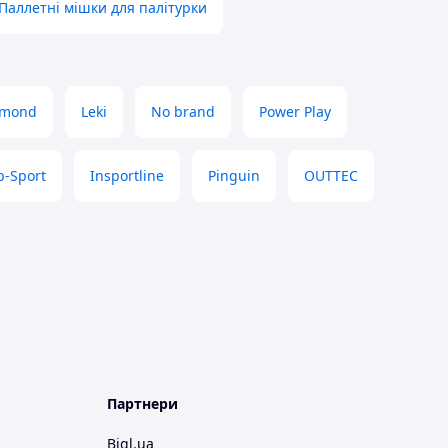
Паллетні мішки для палітурки
amond
Leki
No brand
Power Play
p-Sport
Insportline
Pinguin
OUTTEC
Партнери
Bigl.ua