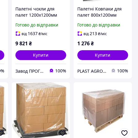
Палетні чохли для
Палетні Ковпаки для
палет 1200х1200мм
палет 800х1200мм
жу
200мкм висота вантажу
100мкм висота вантажу
Готово до відправки
Готово до відправки
3,0м (вторинний PE)
40см (вторинний PE)
10шт
1637
213
від
₴
/міс
від
₴
/міс
9 821
₴
1 276
₴
Купити
Купити
0%
100%
100%
Завод ПРОГРЕС Полімер
PLAST AGRO - Зростаймо Разом!