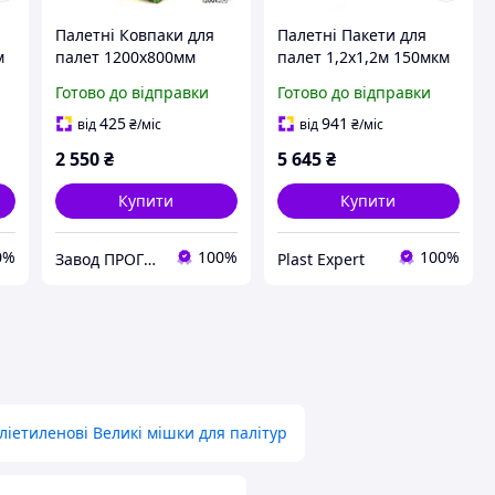
Палетні Ковпаки для
Палетні Пакети для
м
палет 1200х800мм
палет 1,2х1,2м 150мкм
м
100мкм висота вантажу
висота вантажу 260см
Готово до відправки
Готово до відправки
1,6м (вторинний PE)
(вторинний PE) 10шт
10шт
425
941
від
₴
/міс
від
₴
/міс
2 550
₴
5 645
₴
Купити
Купити
0%
100%
100%
Завод ПРОГРЕС Полімер
Plast Expert
ліетиленові Великі мішки для палітур