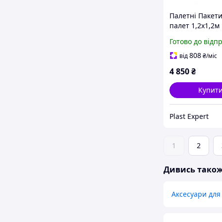
Палетні Пакети
палет 1,2х1,2м
висота вантаж
Готово до відп
(вторинний PE
808
від
₴
/міс
4 850
₴
Купит
Plast Expert
1
2
Дивись тако
Аксесуари для