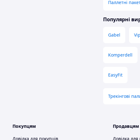
Паллетні паке
Популярні в
Gabel
Vi
Komperdell
EasyFit
Трекінгові пал
Покупцям
Продавцям
Довідка для покупців
Довідка для