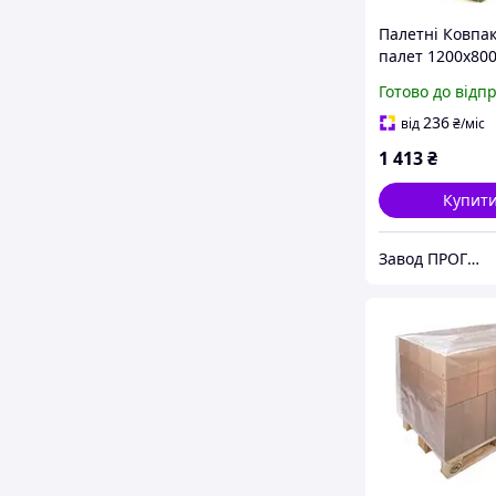
Палетні Ковпа
палет 1200х80
100мкм висота
Готово до відп
0,5м (вторинни
10шт
236
від
₴
/міс
1 413
₴
Купит
Завод ПРОГРЕС Полімер