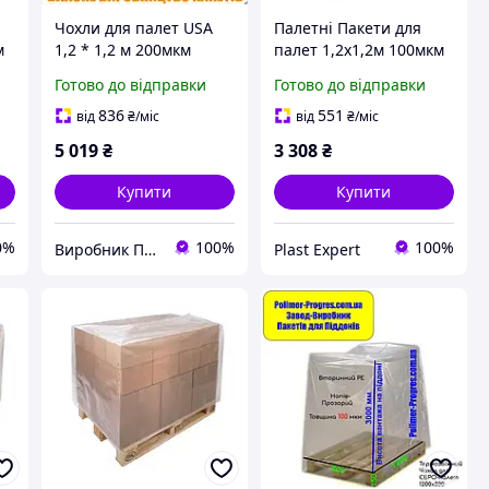
Чохли для палет USA
Палетні Пакети для
м
1,2 * 1,2 м 200мкм
палет 1,2х1,2м 100мкм
м
висота палети 1м
висота вантажу 210см
Готово до відправки
Готово до відправки
(ВТОРИННІ) 10шт
(вторинний PE) 10шт
836
551
від
₴
/міс
від
₴
/міс
5 019
₴
3 308
₴
Купити
Купити
0%
100%
100%
Виробник ПОЛІМЕР ПОСТАВКА
Plast Expert