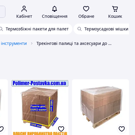
Кабінет
Сповіщення
Обране
Кошик
Термозбіжні пакети для палет
Термоусадкові мішки дл
 інструменти
Трекінгові палиці та аксесуари до них Власне виробництво