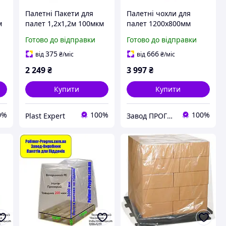
Палетні Пакети для
Палетні чохли для
м
палет 1,2х1,2м 100мкм
палет 1200х800мм
м
висота вантажу 110см
100мкм висота вантажу
Готово до відправки
Готово до відправки
(вторинний PE) 10шт
3,0м (вторинний PE)
10шт
375
666
від
₴
/міс
від
₴
/міс
2 249
₴
3 997
₴
Купити
Купити
0%
100%
100%
Plast Expert
Завод ПРОГРЕС Полімер