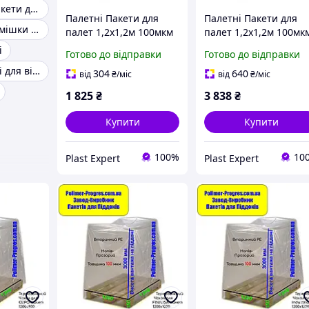
Термозбіжні пакети для палет
Палетні Пакети для
Палетні Пакети для
Термоусадкові мішки для палітурки
палет 1,2х1,2м 100мкм
палет 1,2х1,2м 100мк
висота вантажу 70см
висота вантажу 260с
і
Готово до відправки
Готово до відправки
(вторинний PE) 10шт
(вторинний PE) 10шт
Розбірні палиці для вігваму
304
640
від
₴
/міс
від
₴
/міс
1 825
₴
3 838
₴
Купити
Купити
100%
10
Plast Expert
Plast Expert