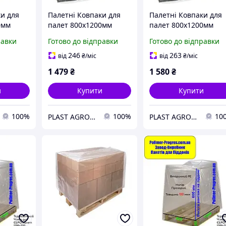
ки для
Палетні Ковпаки для
Палетні Ковпаки для
0мм
палет 800х1200мм
палет 800х1200мм
 вантажу
100мкм висота вантажу
100мкм висота ванта
равки
Готово до відправки
Готово до відправки
й PE)
60см (вторинний PE)
70см (вторинний PE)
246
263
від
₴
/міс
від
₴
/міс
1 479
₴
1 580
₴
и
Купити
Купити
100%
100%
10
PLAST AGRO - Зростаймо Разом!
PLAST AGRO - Зростаймо Разом!