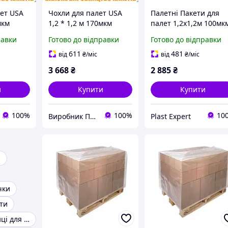
лет USA
Чохли для палет USA
Палетні Пакети для
мкм
1,2 * 1,2 м 170мкм
палет 1,2х1,2м 100мк
 1м
висота палети 1м
висота вантажу 170с
равки
Готово до відправки
Готово до відправки
шт
(ВТОРИННІ) 10шт
(вторинний PE) 10шт
611
481
від
₴
/міс
від
₴
/міс
3 668
₴
2 885
₴
и
Купити
Купити
100%
100%
10
Виробник ПОЛІМЕР ПОСТАВКА
Plast Expert
й
чки
ти
Бамбукові палиці для вігваму