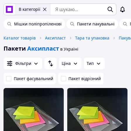
В категорії
Мішки поліпропіленові
Пакети пакувальні
Каталог товарів
Аксипласт
Тара та упаковка
Пакув
Пакети
Аксипласт
в Україні
Фільтри
Ціна
Тип
Пакет фасувальний
Пакет відрізний