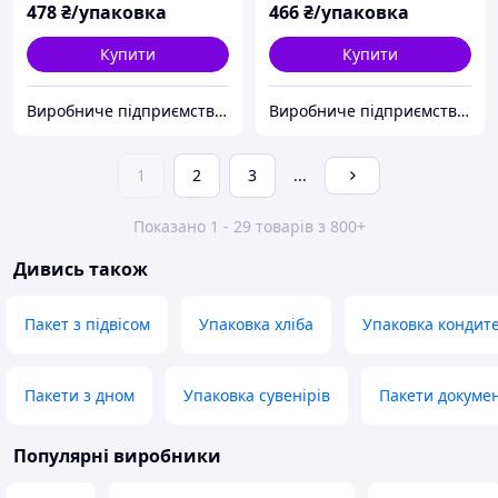
478
₴/упаковка
466
₴/упаковка
Купити
Купити
Виробниче підприємство "Аксіпласт"
Виробниче підприємство "Аксіпласт"
1
2
3
...
Показано 1 - 29 товарів з 800+
Дивись також
Пакет з підвісом
Упаковка хліба
Упаковка кондит
Пакети з дном
Упаковка сувенірів
Пакети докумен
Популярні виробники