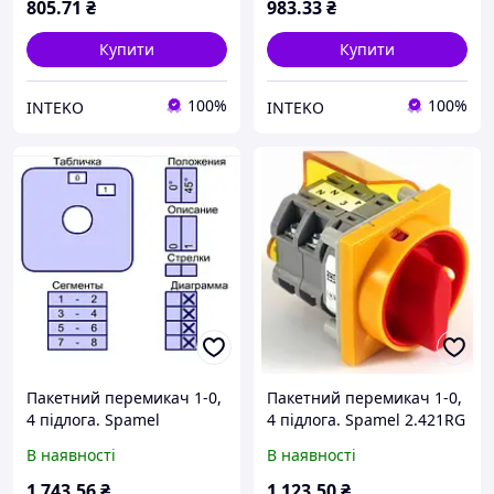
805
.71
₴
983
.33
₴
Купити
Купити
100%
100%
INTEKO
INTEKO
Пакетний перемикач 1-0,
Пакетний перемикач 1-0,
4 підлога. Spamel
4 підлога. Spamel 2.421RG
2.8210OB2ZC у корпусі
N з оперенням 25A
В наявності
В наявності
40A
1 743
.56
₴
1 123
.50
₴