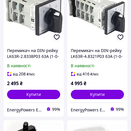
Перемикач на DIN-рейку
Перемикач на DIN-рейку
LK63R-2.8338P03 63A (1-0-
LK63R-4.8321P03 63A (1-0-
2) 2 полюси
2) 4 полюси
В наявності
В наявності
208
416
від
₴
/міс
від
₴
/міс
2 495
₴
4 995
₴
Купити
Купити
99%
99%
EnergyPowers ELTIS
EnergyPowers ELTIS