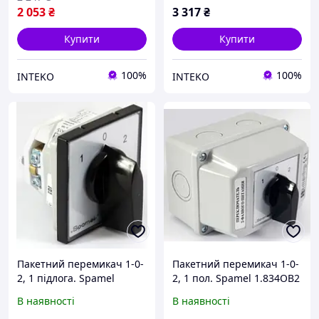
2 053
₴
3 317
₴
Купити
Купити
100%
100%
INTEKO
INTEKO
Пакетний перемикач 1-0-
Пакетний перемикач 1-0-
2, 1 підлога. Spamel
2, 1 пол. Spamel 1.834OB2
1.431P03 з
в корпусі 16A
В наявності
В наявності
самоповоротом