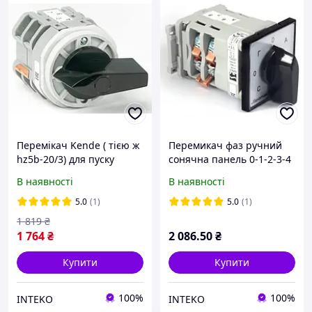
Перемікач Kende ( тією ж
Перемикач фаз ручний
hz5b-20/3) для пуску
сонячна панель 0-1-2-3-4
зарядного пристрою
Spamel SK-2.8892 ПОД
В наявності
В наявності
Spamel szl9-32/3, 25А
Інвертор 63A
5.0
(1)
5.0
(1)
1 819
₴
1 764
₴
2 086
.50
₴
Купити
Купити
100%
100%
INTEKO
INTEKO