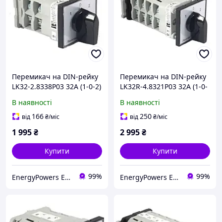
Перемикач на DIN-рейку
Перемикач на DIN-рейку
LK32-2.8338P03 32A (1-0-2)
LK32R-4.8321P03 32A (1-0-
2 полюси
2) 4 полюси
В наявності
В наявності
166
250
від
₴
/міс
від
₴
/міс
1 995
₴
2 995
₴
Купити
Купити
99%
99%
EnergyPowers ELTIS
EnergyPowers ELTIS