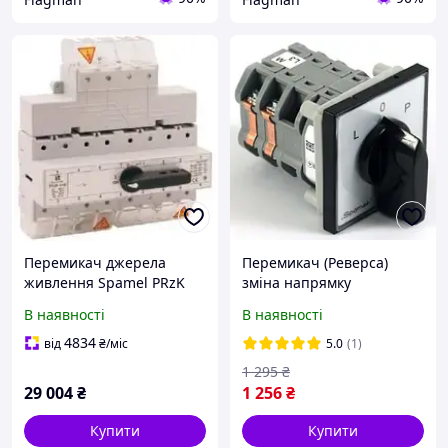
Перемикач джерела
Перемикач (Реверса)
живлення Spamel PRzK
зміна напрямку
4160-W02
обертання 3ф або 1ф
В наявності
В наявності
двигуна Spamel LK16R-
3.8368/P03 для станків
4834
від
₴
/міс
5.0
(1)
1 295
₴
29 004
₴
1 256
₴
Купити
Купити