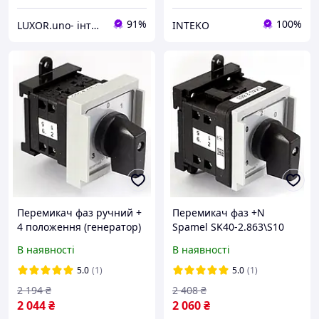
91%
100%
LUXOR.uno- інтернет магазин
INTEKO
Перемикач фаз ручний +
Перемикач фаз +N
4 положення (генератор)
Spamel SK40-2.863\S10
0-1-0-2-0-3-0-4 Spamel
В наявності
В наявності
Sввід резерва | SK40-
2.8892/S10
5.0
(1)
5.0
(1)
2 194
₴
2 408
₴
2 044
₴
2 060
₴