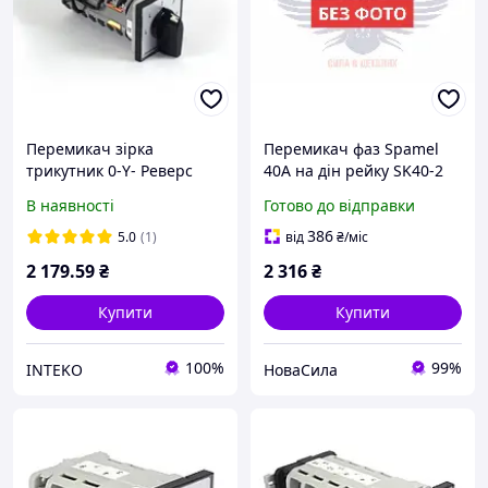
Перемикач зірка
Перемикач фаз Spamel
трикутник 0-Y- Реверс
40A на дін рейку SK40-2
Spamel LKR-5.8538P03 32A
866/s10 (0-1, 0-2, 0-3)
В наявності
Готово до відправки
,SK40-2 866/s10,
386
5.0
(1)
від
₴
/міс
2 179
.59
₴
2 316
₴
Купити
Купити
100%
99%
INTEKO
НоваСила