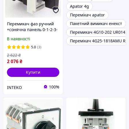
Apator 4g
Перемікач apator
Пакетний вимикач енекст
Перемикач фаз ручний
+сонячна панель 0-1-2-3-
Перемикач 4G10-202 UR014
4 Spamel SK-2.8892 під
В наявності
Перемікач 4G25-1818AMU R1
інвертор, 40A
5.0
(3)
2 622
₴
2 076
₴
Купити
100%
INTEKO