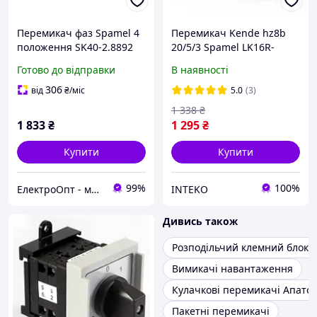
Перемикач фаз Spamel 4
Перемикач Kende hz8b
положення SK40-2.8892
20/5/3 Spamel LK16R-
S10
3.85148/AX 16A
Готово до відправки
В наявності
306
від
₴
/міс
5.0
(3)
1 338
₴
1 833
₴
1 295
₴
Купити
Купити
99%
100%
ЕлектроОпт - магазин електротоварів
INTEKO
Дивись також
Розподільчий клемний блок
Вимикачі навантаження
Кулачкові перемикачі Апато
Пакетні перемикачі