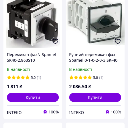
Перемикач фазN Spamel
Ручний перемикач фаз
SK40-2.863S10
Spamel 0-1-0-2-0-3 SK-40
(20)-2.866S10 63A
В наявності
В наявності
5.0
(1)
5.0
(1)
1 811
₴
2 086
.50
₴
Купити
Купити
100%
100%
INTEKO
INTEKO