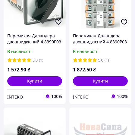
Перемикач Даландера
Перемикач Даландера
двошвидкісний 4.8390P03
двошвидкісний 4.8390P03
Spamel 16A
Spamel 32A
В наявності
В наявності
5.0
(1)
5.0
(1)
1 572
.90
₴
1 872
.50
₴
Купити
Купити
100%
100%
INTEKO
INTEKO