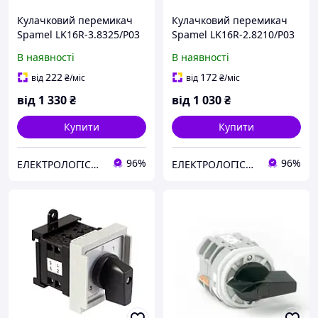
Кулачковий перемикач
Кулачковий перемикач
Spamel LK16R-3.8325/Р03
Spamel LK16R-2.8210/P03
У
У
В наявності
В наявності
222
172
від
₴
/міс
від
₴
/міс
від
1 330
₴
від
1 030
₴
Купити
Купити
96%
96%
ЕЛЕКТРОЛОГІСТИК
ЕЛЕКТРОЛОГІСТИК