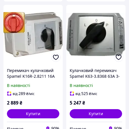
Перемикач кулачковий
Кулачковий перемикач
Spamel K16R-2.8211 16A
Spamel K63-3.8368 63A 3-
3-полюсний 0-1
фазний корпус
В наявності
В наявності
289
525
від
₴
/міс
від
₴
/міс
2 889
₴
5 247
₴
Купити
Купити
90%
90%
Flagman
Flagman