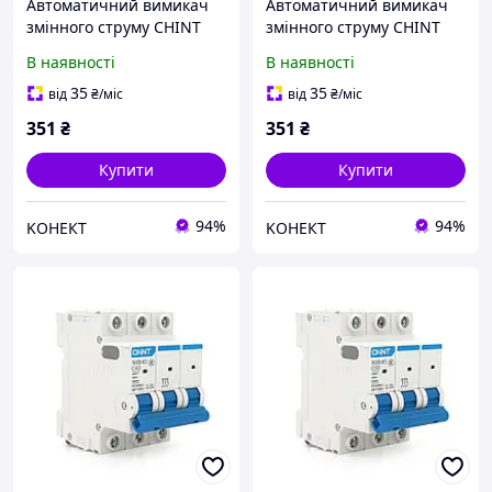
Автоматичний вимикач
Автоматичний вимикач
змінного струму CHINT
змінного струму CHINT
NXB-63 3P C25, 25A
NXB-63 3P C32, 32A
В наявності
В наявності
35
35
від
₴
/міс
від
₴
/міс
351
₴
351
₴
Купити
Купити
94%
94%
KОНЕКТ
KОНЕКТ