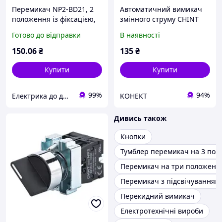
Перемикач NP2-BD21, 2
Автоматичний вимикач
положення із фіксацією,
змінного струму CHINT
1НВ IP40 CHiNT 573977
NXB-63 1P C3, 3A
Готово до відправки
В наявності
150
.06
₴
135
₴
Купити
Купити
99%
94%
Електрика до дрібниць
KОНЕКТ
Дивись також
Кнопки
Тумблер перемикач на 3 по
Перемикач на три положенн
Перемикач з підсвічуванням
Перекидний вимикач
Електротехнічні вироби