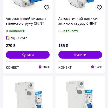
Автоматичний вимикач
Автоматичний вимикач
змінного струму CHINT
змінного струму CHINT
NXB-63 2P C6, 6A
NXB-63 1P C63, 63A
В наявності
В наявності
27
від
₴
/міс
270
₴
135
₴
Купити
Купити
94%
94%
KОНЕКТ
KОНЕКТ