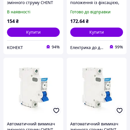
змінного струму CHINT
положення із фіксацією,
NXB-63 1P C10, 10A
1НВ+1НЗ, IP40 CHiNT
В наявності
Готово до відправки
573981
154
₴
172
.64
₴
Купити
Купити
94%
99%
KОНЕКТ
Електрика до дрібниць
Автоматичний вимикач
Автоматичний вимикач
змінного струму CHINT
змінного струму CHINT