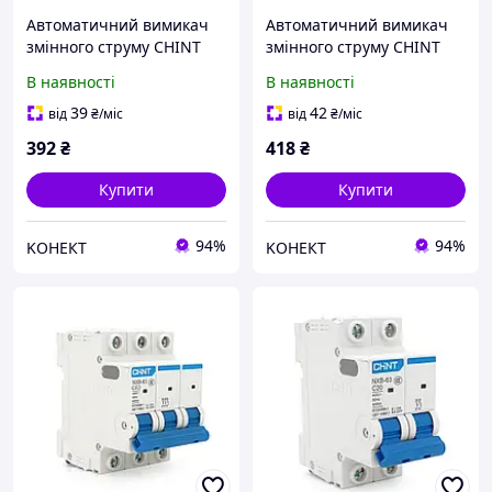
Автоматичний вимикач
Автоматичний вимикач
змінного струму CHINT
змінного струму CHINT
NXB-63 3P C40, 40A
NXB-63 3P C50, 50A
В наявності
В наявності
39
42
від
₴
/міс
від
₴
/міс
392
₴
418
₴
Купити
Купити
94%
94%
KОНЕКТ
KОНЕКТ