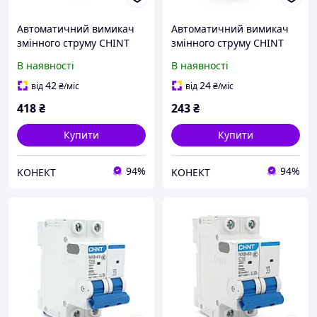
Автоматичний вимикач
Автоматичний вимикач
змінного струму CHINT
змінного струму CHINT
NXB-63 3P C63, 63A
NXB-63 2P C20, 20A
В наявності
В наявності
42
24
від
₴
/міс
від
₴
/міс
418
₴
243
₴
Купити
Купити
94%
94%
KОНЕКТ
KОНЕКТ