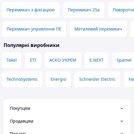
Перемикач з фіксацією
Перемикач 25а
Поворотни
Перемикач управління ПЕ
Металевий перемикач
Популярні виробники
Takel
ETI
АСКО-УКРЕМ
E.NEXT
Spamel
TechnoSystems
Energio
Schneider Electric
Ha
Покупцям
Продавцям
Про нас