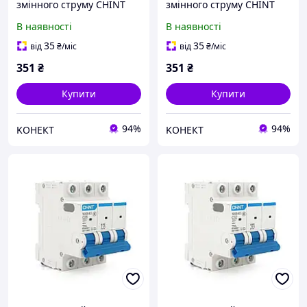
змінного струму CHINT
змінного струму CHINT
NXB-63 3P C16, 16A
NXB-63 3P C20, 20A
В наявності
В наявності
35
35
від
₴
/міс
від
₴
/міс
351
₴
351
₴
Купити
Купити
94%
94%
KОНЕКТ
KОНЕКТ