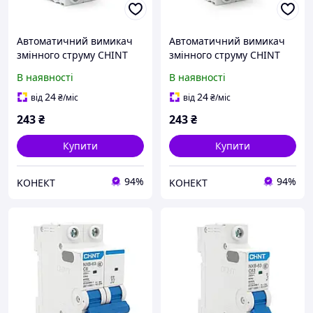
Автоматичний вимикач
Автоматичний вимикач
змінного струму CHINT
змінного струму CHINT
NXB-63 2P C16, 16A
NXB-63 2P C10, 10A
В наявності
В наявності
24
24
від
₴
/міс
від
₴
/міс
243
₴
243
₴
Купити
Купити
94%
94%
KОНЕКТ
KОНЕКТ