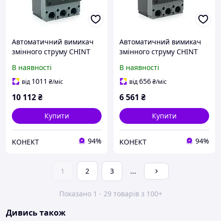
Автоматичний вимикач
Автоматичний вимикач
змінного струму CHINT
змінного струму CHINT
CHNT NXM-630S-3300B-
NXM-400S-3300-400A, 3P,
В наявності
В наявності
630A, 3P, 630A, 415V,
400A, 415V, 50kA, 8kV
50/36kA, 8kV
1011
656
від
₴
/міс
від
₴
/міс
10 112
₴
6 561
₴
Купити
Купити
94%
94%
KОНЕКТ
KОНЕКТ
1
2
3
...
Показано 1 - 29 товарів з 100+
Дивись також