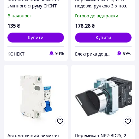
змінного струму CHINT
подовж. ручкою 3-х поз.
NXB-63 1P C4, 4A
із самоповерненням 2НВ
В наявності
Готово до відправки
IP40 CHiNT 573998
135
₴
178
.28
₴
Купити
Купити
94%
99%
KОНЕКТ
Електрика до дрібниць
Автоматичний вимикач
Перемикач NP2-BD25, 2