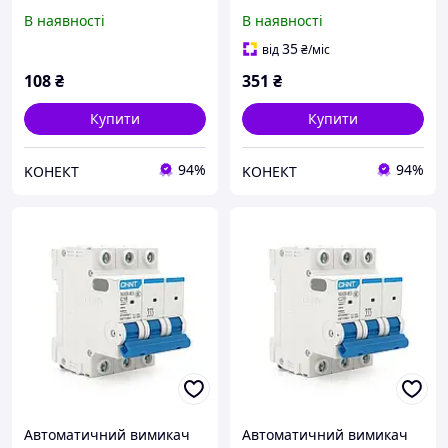
NXB-63 1P C32, 32A
NXB-63 3P C10, 10A
В наявності
В наявності
35
від
₴
/міс
108
₴
351
₴
Купити
Купити
94%
94%
KОНЕКТ
KОНЕКТ
Автоматичний вимикач
Автоматичний вимикач