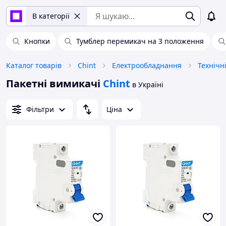
В категорії
Кнопки
Тумблер перемикач на 3 положення
Каталог товарів
Chint
Електрообладнання
Технічн
Пакетні вимикачі
Chint
в Україні
Фільтри
Ціна