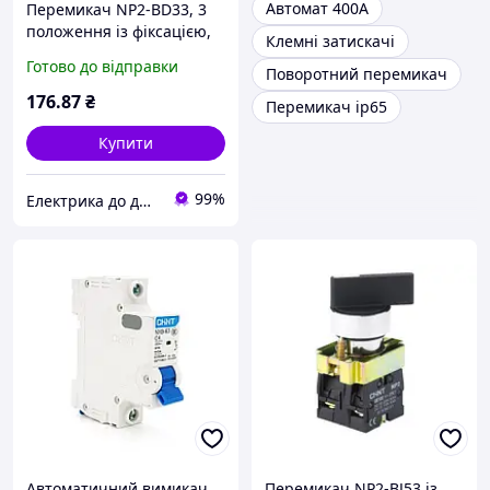
Автомат 400А
Перемикач NP2-BD33, 3
положення із фіксацією,
Клемні затискачі
2НВ IP40 CHINT 573982
Готово до відправки
Поворотний перемикач
176
.87
₴
Перемикач ip65
Купити
99%
Електрика до дрібниць
Автоматичний вимикач
Перемикач NP2-BJ53 із