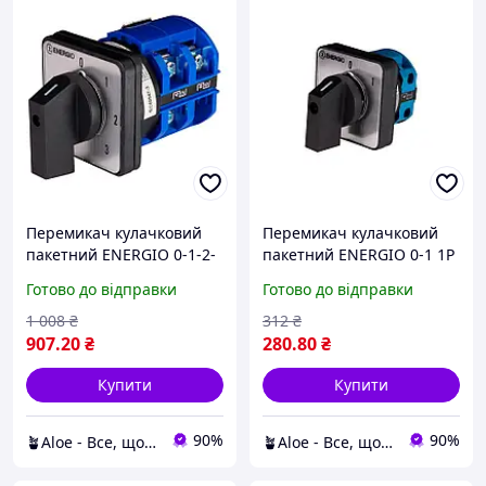
Перемикач кулачковий
Перемикач кулачковий
пакетний ENERGIO 0-1-2-
пакетний ENERGIO 0-1 1P
3 1P 63А/10, original
20А/1, original
Готово до відправки
Готово до відправки
1 008
₴
312
₴
907
.20
₴
280
.80
₴
Купити
Купити
90%
90%
🪴Aloe - Все, що потрібно — в одному магазині!
🪴Aloe - Все, що потрібно — в одному магазині!