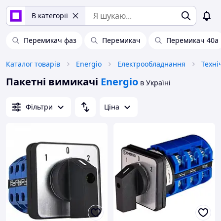
В категорії
Перемикач фаз
Перемикач
Перемикач 40а
Каталог товарів
Energio
Електрообладнання
Техні
Пакетні вимикачі
Energio
в Україні
Фільтри
Ціна