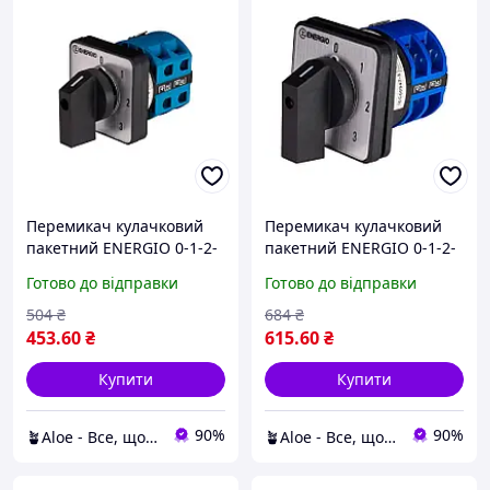
Перемикач кулачковий
Перемикач кулачковий
пакетний ENERGIO 0-1-2-
пакетний ENERGIO 0-1-2-
3 1P 25А/10, original
3 1P 32А/10, original
Готово до відправки
Готово до відправки
504
₴
684
₴
453
.60
₴
615
.60
₴
Купити
Купити
90%
90%
🪴Aloe - Все, що потрібно — в одному магазині!
🪴Aloe - Все, що потрібно — в одному магазині!