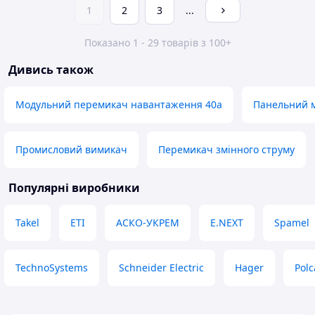
1
2
3
...
Показано 1 - 29 товарів з 100+
Дивись також
Модульний перемикач навантаження 40а
Панельний 
Промисловий вимикач
Перемикач змінного струму
Популярні виробники
Takel
ETI
АСКО-УКРЕМ
E.NEXT
Spamel
TechnoSystems
Schneider Electric
Hager
Polc