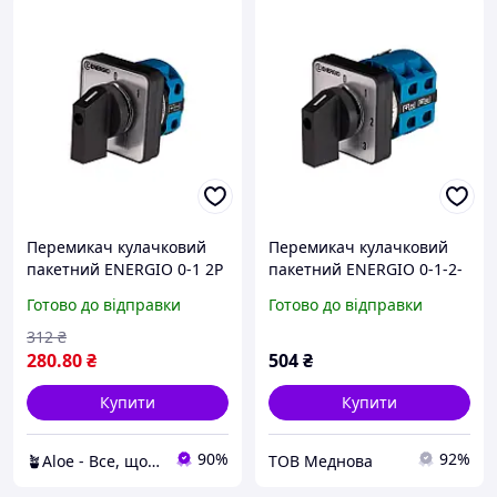
Перемикач кулачковий
Перемикач кулачковий
пакетний ENERGIO 0-1 2P
пакетний ENERGIO 0-1-2-
20А/1, original
3 1P 25А/10, Якість
Готово до відправки
Готово до відправки
312
₴
280
.80
₴
504
₴
Купити
Купити
90%
92%
🪴Aloe - Все, що потрібно — в одному магазині!
ТОВ Меднова