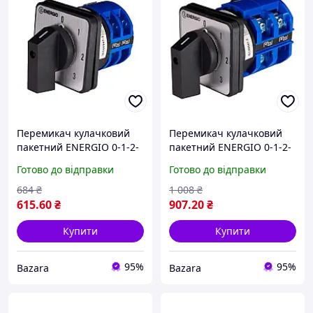
Перемикач кулачковий
Перемикач кулачковий
пакетний ENERGIO 0-1-2-
пакетний ENERGIO 0-1-2-
3 1P 32А/10
3 1P 63А/10
Готово до відправки
Готово до відправки
684
₴
1 008
₴
615
.60
₴
907
.20
₴
Купити
Купити
95%
95%
Bazara
Bazara