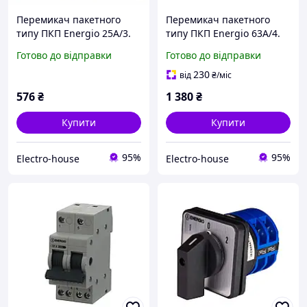
Перемикач пакетного
Перемикач пакетного
типу ПКП Energio 25А/3.
типу ПКП Energio 63А/4.
(1-0-2, 3 полюси)
(1-0-2, 3 полюси)
Готово до відправки
Готово до відправки
230
від
₴
/міс
576
₴
1 380
₴
Купити
Купити
95%
95%
Electro-house
Electro-house