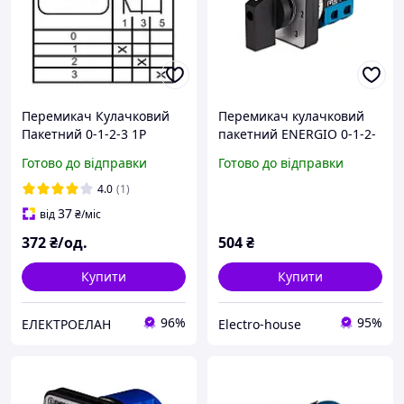
Перемикач Кулачковий
Перемикач кулачковий
Пакетний 0-1-2-3 1P
пакетний ENERGIO 0-1-2-
20А/10 ENERGIO
3 1P 25А/10
Готово до відправки
Готово до відправки
4.0
(1)
37
від
₴
/міс
372
₴/од.
504
₴
Купити
Купити
96%
95%
ЕЛЕКТРОЕЛАН
Electro-house