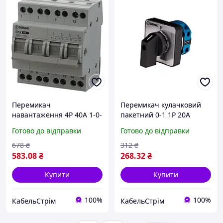
Перемикач
Перемикач кулачковий
навантаження 4P 40А 1-0-
пакетний 0-1 1P 20А
2 SP-N ENERGIO (SP-N440)
ENERGIO (CS-11-20)
Готово до відправки
Готово до відправки
678
₴
312
₴
583
.08
₴
268
.32
₴
Купити
Купити
100%
100%
КабельСтрім
КабельСтрім