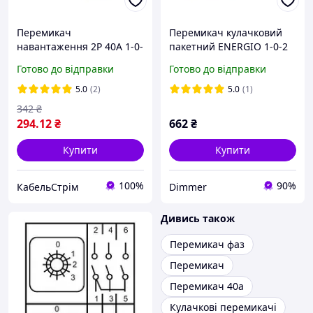
Перемикач
Перемикач кулачковий
навантаження 2P 40А 1-0-
пакетний ENERGIO 1-0-2
2 SP-N ENERGIO (SP-N240)
2P 32А/4, Якість
Готово до відправки
Готово до відправки
5.0
(2)
5.0
(1)
342
₴
294
.12
₴
662
₴
Купити
Купити
100%
90%
КабельСтрім
Dimmer
Дивись також
Перемикач фаз
Перемикач
Перемикач 40а
Кулачкові перемикачі