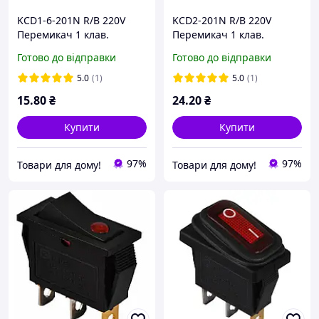
KCD1-6-201N R/B 220V
KCD2-201N R/B 220V
Перемикач 1 клав.
Перемикач 1 клав.
червоний з
червоний з
Готово до відправки
Готово до відправки
підсвічуванням
підсвічуванням
5.0
(1)
5.0
(1)
15
.80
₴
24
.20
₴
Купити
Купити
97%
97%
Товари для дому!
Товари для дому!