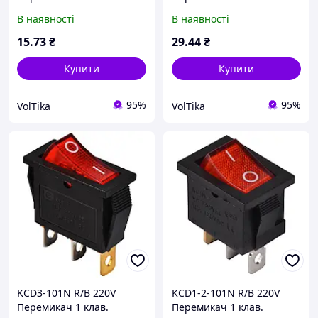
круглий червоний з
червоний з
В наявності
В наявності
підсвічуванням
підсвічуванням
15
.73
₴
29
.44
₴
Купити
Купити
95%
95%
VolTika
VolTika
KCD3-101N R/B 220V
KCD1-2-101N R/B 220V
Перемикач 1 клав.
Перемикач 1 клав.