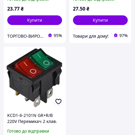
підсвічуванням
23
.77
₴
27
.50
₴
Купити
Купити
95%
97%
ТОРГОВО-ВИРОБНИЧА КОН­СТРУ­КТОР­СЬКА КОМПАНІЯ “ШАТТЛ"
Товари для дому!
KCD1-6-2101N GR+R/B
220V Перемикач 2 клав.
зелений+червоний з
Готово до відправки
підсвічуванням