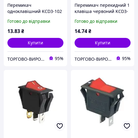
Перемикач
Перемикач перекидний 1
одноклавішний KCD3-102
клавіша червоний KCD3-
TNSy червоний
103 R/B TNSy
Готово до відправки
Готово до відправки
13
.83
₴
14
.74
₴
Купити
Купити
95%
95%
ТОРГОВО-ВИРОБНИЧА КОН­СТРУ­КТОР­СЬКА КОМПАНІЯ “ШАТТЛ"
ТОРГОВО-ВИРОБНИЧА КОН­СТРУ­КТОР­СЬКА КОМПАНІЯ “ШАТТЛ"