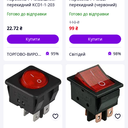
перекидний KCD1-1-203
перекидний (червоний)
червоний TNSy
KCD3-103W R/B ТМАСКО
Готово до відправки
Готово до відправки
110
₴
22
.72
₴
99
₴
Купити
Купити
95%
98%
ТОРГОВО-ВИРОБНИЧА КОН­СТРУ­КТОР­СЬКА КОМПАНІЯ “ШАТТЛ"
Світідей