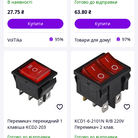
В наявності
Готово до відправки
AC/DC червоний
червоний з
підсвічуванням
27
.75
₴
63
.80
₴
Купити
Купити
95%
97%
VolTika
Товари для дому!
Перемикач перекидний 1
KCD1-6-2101N R/B 220V
клавіша KCD2-203
Перемикач 2 клав.
червоний TNSy
червоний з
Готово до відправки
Готово до відправки