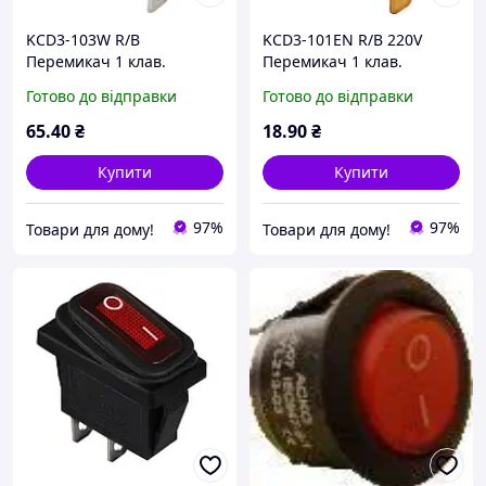
KCD3-103W R/B
KCD3-101EN R/B 220V
Перемикач 1 клав.
Перемикач 1 клав.
перекидний (червоний)
червоний з
Готово до відправки
Готово до відправки
підсвічуванням
(точковим)
65
.40
₴
18
.90
₴
Купити
Купити
97%
97%
Товари для дому!
Товари для дому!