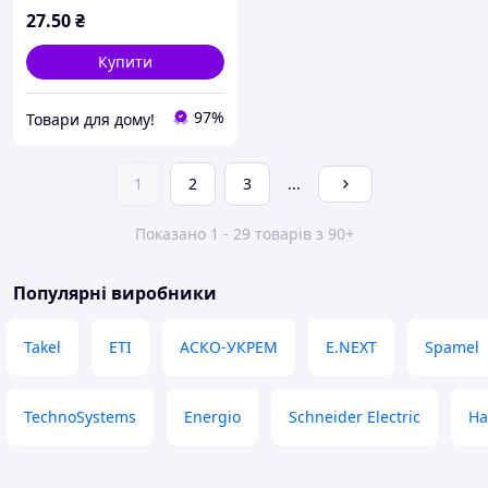
27
.50
₴
Купити
97%
Товари для дому!
1
2
3
...
Показано 1 - 29 товарів з 90+
Популярні виробники
Takel
ETI
АСКО-УКРЕМ
E.NEXT
Spamel
TechnoSystems
Energio
Schneider Electric
Ha