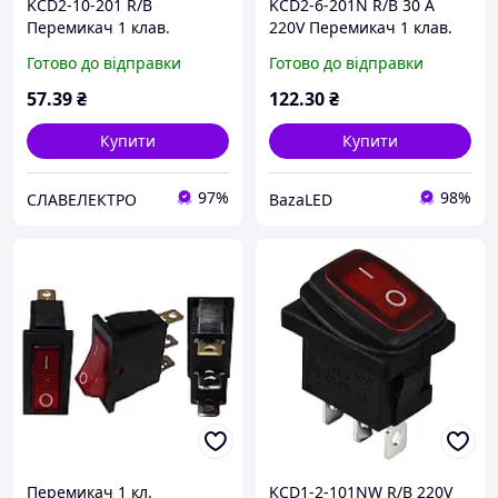
KCD2-10-201 R/B
KCD2-6-201N R/B 30 А
Перемикач 1 клав.
220V Перемикач 1 клав.
(червона кругла клавіша)
червоний з
Готово до відправки
Готово до відправки
підсвічуванням
57
.39
₴
122
.30
₴
Купити
Купити
97%
98%
СЛАВЕЛЕКТРО
BazaLED
Перемикач 1 кл.
KCD1-2-101NW R/B 220V