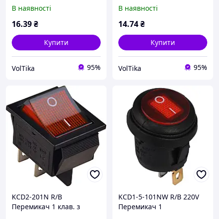
червоний з
червоний з
В наявності
В наявності
підсвічуванням
підсвічуванням
16
.39
₴
14
.74
₴
Купити
Купити
95%
95%
VolTika
VolTika
KCD2-201N R/B
KCD1-5-101NW R/B 220V
Перемикач 1 клав. з
Перемикач 1
підсвічуванням 12 V
клав.круглий вологозах.