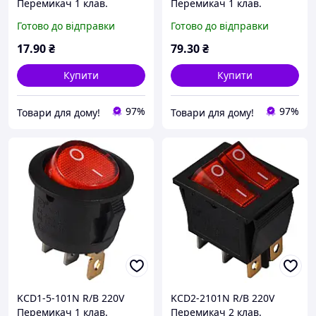
Перемикач 1 клав.
Перемикач 1 клав.
червоний з
вологозах. червоний з
Готово до відправки
Готово до відправки
підсвічуванням
підсвічуванням
17
.90
₴
79
.30
₴
Купити
Купити
97%
97%
Товари для дому!
Товари для дому!
KCD1-5-101N R/B 220V
KCD2-2101N R/B 220V
Перемикач 1 клав.
Перемикач 2 клав.