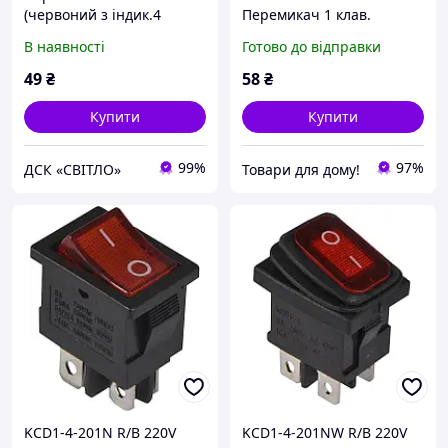
(червоний з індик.4
Перемикач 1 клав.
контакта,
вологозах. червоний з
В наявності
Готово до відправки
широкий,стандартний)
підсвічуванням
YL202-01 (KCD2-201N R/B)
49
₴
58
₴
ЕО
Купити
Купити
99%
97%
ДСК «СВІТЛО»
Товари для дому!
KCD1-4-201N R/B 220V
KCD1-4-201NW R/B 220V