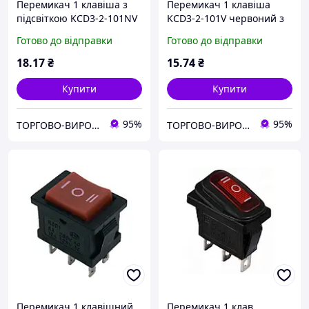
Перемикач 1 клавіша з
Перемикач 1 клавіша
підсвіткою KCD3-2-101NV
KCD3-2-101V червоний з
червоний 220V TNSy
підсвіткою R/B TNSy
Готово до відправки
Готово до відправки
18
.17
₴
15
.74
₴
Купити
Купити
95%
95%
ТОРГОВО-ВИРОБНИЧА КОН­СТРУ­КТОР­СЬКА КОМПАНІЯ “ШАТТЛ"
ТОРГОВО-ВИРОБНИЧА КОН­СТРУ­КТОР­СЬКА КОМПАНІЯ “ШАТТЛ"
Перемикач 1 клавішний
Перемикач 1 клав.