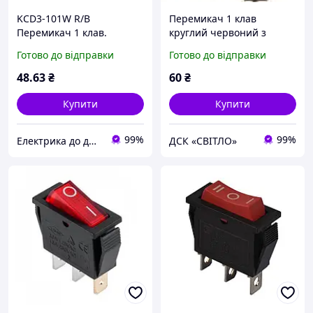
KCD3-101W R/B
Перемикач 1 клав
Перемикач 1 клав.
круглий червоний з
червоний
підсвічуванням 3
Готово до відправки
Готово до відправки
вологозахищений для
контакта YL213-03 (KCD1-
керування електричними
5-101N R/B) ЕО
48
.63
₴
60
₴
колами
Купити
Купити
99%
99%
Електрика до дрібниць
ДСК «СВІТЛО»