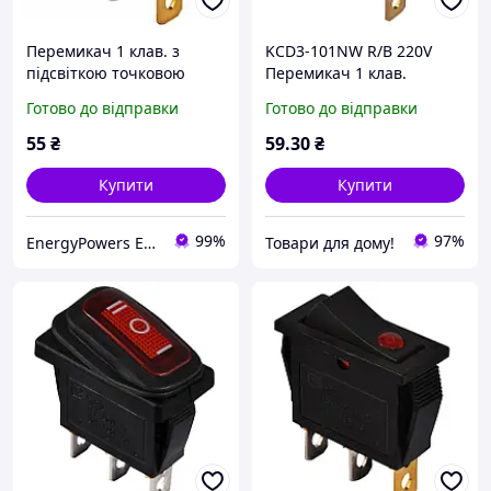
Перемикач 1 клав. з
KCD3-101NW R/B 220V
підсвіткою точковою
Перемикач 1 клав.
(червоний) KCD3-101EN
вологозах червоний з
Готово до відправки
Готово до відправки
R/B 220V , Eltis
підсвічуванням
55
₴
59
.30
₴
Купити
Купити
99%
97%
EnergyPowers ELTIS
Товари для дому!