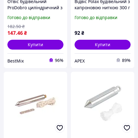
Отвіс будівельний
Відвіс Polax будівельний з
ProDobro циліндричний з
капроновою ниткою 300 г
капроновою ниткою 100 г
(46-002)
Готово до відправки
Готово до відправки
182
.50
₴
147
.46
₴
92
₴
Купити
Купити
96%
89%
BestMix
APEX