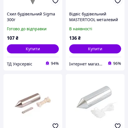
Схил будівельний Sigma
Відвіс будівельний
300г
MASTERTOOL металевий
циліндричний 300 г шнур
Готово до відправки
В наявності
L 5 м 30-0605
107
₴
136
₴
Купити
Купити
94%
96%
ТД Укрсервіс
Інтернет магазин "Megotools"