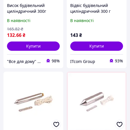
Висок будівельний
Відвіс будівельний
циліндричний 300г
циліндричний 300 г
Mastertool 30-0605
MASTERTOOL GM (30-
В наявності
В наявності
0605)
165
.82
₴
132
.66
₴
143
₴
Купити
Купити
98%
93%
"Все для дому" мережа будівельно-господарських магазинів
ITcom Group