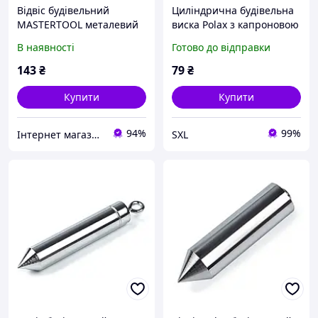
Відвіс будівельний
Циліндрична будівельна
MASTERTOOL металевий
виска Polax з капроновою
конусний 300 г 30-0602
ниткою 100 г для
В наявності
Готово до відправки
розмітки та перевірки
рівності поверхонь
143
₴
79
₴
Купити
Купити
94%
99%
Інтернет магазин SHOP TOOLS
SXL