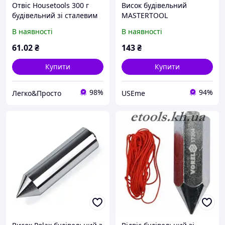
Отвіс Housetools 300 г
Висок будівельний
будівельний зі сталевим
MASTERTOOL
вантажем для розмітки та
циліндричний 300 г 30-
В наявності
В наявності
перевірки вертикальності
0605 USE
61
.02
₴
143
₴
Купити
Купити
98%
94%
Легко&Просто
USEme