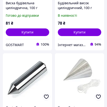
Виска будівельна
Будівельний висок
циліндрична, 100 г
циліндричний, 100 г
MASTERTOOL GM (30-
MASTERTOOL 30-0604
Готово до відправки
В наявності
0604)
81
₴
78
₴
Купити
Купити
100%
94%
GOSTMART
Інтернет магазин SHOP TOOLS