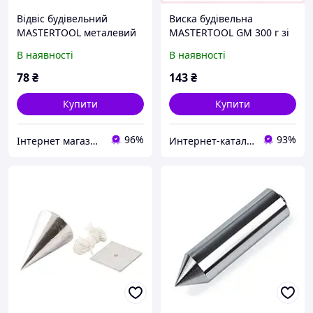
Відвіс будівельний
Виска будівельна
MASTERTOOL металевий
MASTERTOOL GM 300 г зі
циліндричний 100 г шнур
шнуром (30-0605),
В наявності
В наявності
L 5 м 30-0604
K8H579184
78
₴
143
₴
Купити
Купити
96%
93%
Інтернет магазин "Megotools"
Интернет-каталог скидок "Гривна Маркет"