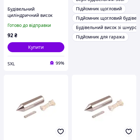
Підйомник щогловий
Будівельний
циліндричний висок
Підйомник щогловий будіве
Polax з капроновою
Готово до відправки
Будівельний висок зі шнуром
ниткою 300 г для
розмітки вертикальних
92
₴
Підйомник для гаража
поверхонь
Купити
99%
SXL