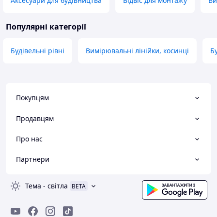
Аксесуари для будівництва
Відвіс для монтажу
Ви
Популярні категорії
Будівельні рівні
Вимірювальні лінійки, косинці
Б
Покупцям
Продавцям
Про нас
Партнери
Тема
-
світла
BETA