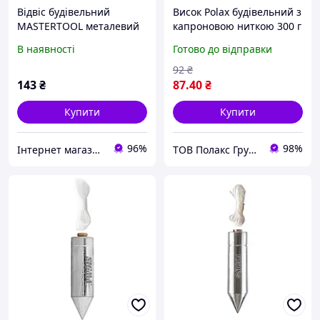
Відвіс будівельний
Висок Polax будівельний з
MASTERTOOL металевий
капроновою ниткою 300 г
конусний 300 г шнур L 5 м
(46-002)
В наявності
Готово до відправки
30-0602
92
₴
143
₴
87
.40
₴
Купити
Купити
96%
98%
Інтернет магазин "Megotools"
ТОВ Полакс Групп