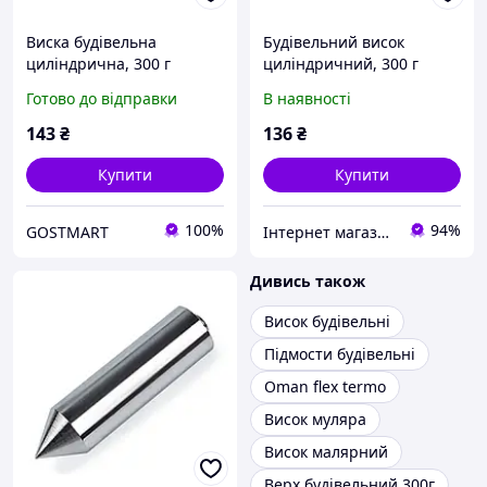
Виска будівельна
Будівельний висок
циліндрична, 300 г
циліндричний, 300 г
MASTERTOOL GM (30-
MASTERTOOL 30-0605
Готово до відправки
В наявності
0605)
143
₴
136
₴
Купити
Купити
100%
94%
GOSTMART
Інтернет магазин SHOP TOOLS
Дивись також
Висок будівельні
Підмости будівельні
Oman flex termo
Висок муляра
Висок малярний
Верх будівельний 300г