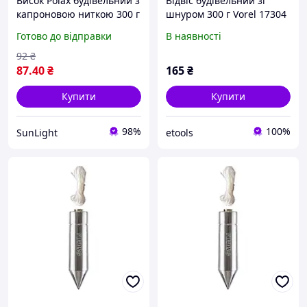
Висок Polax будівельний з
Відвіс будівельний зі
капроновою ниткою 300 г
шнуром 300 г Vorel 17304
(46-002) санлайт
Готово до відправки
В наявності
92
₴
87
.40
₴
165
₴
Купити
Купити
98%
100%
SunLight
etools