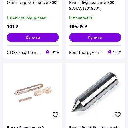
Отвес строительный 300г
Відвіс будівельний 300 г
SIGMA (8019501)
Готово до відправки
В наявності
101
₴
106
.05
₴
Купити
Купити
96%
98%
СТО СкладТехника
Ваш Інструмент
Висок будівельний
Відвіс Polax будівельний з