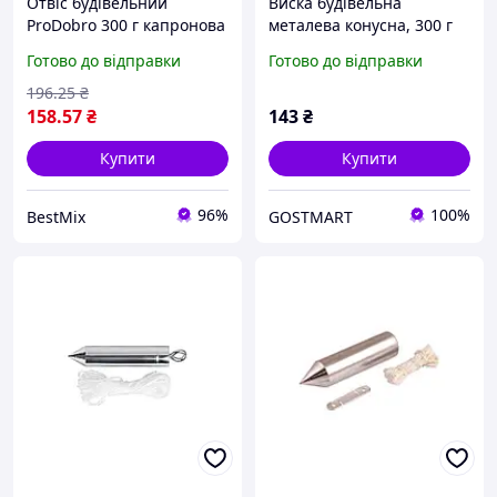
Отвіс будівельний
Виска будівельна
ProDobro 300 г капронова
металева конусна, 300 г
нитка для перевірки
MASTERTOOL GM (30-
Готово до відправки
Готово до відправки
рівності та розмітки
0602)
196
.25
₴
158
.57
₴
143
₴
Купити
Купити
96%
100%
BestMix
GOSTMART