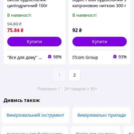
циліндричний 100г
капроновою ниткою 300 г
Mastertool 30-0604
(46-002)
В наявності
В наявності
94
.80
₴
75
.84
₴
92
₴
Купити
Купити
98%
93%
"Все для дому" мережа будівельно-господарських магазинів
ITcom Group
1
2
Показано 1 - 29 товарів з 50+
Дивись також
Вимірювальний інструмент
Вимірювальні прилади