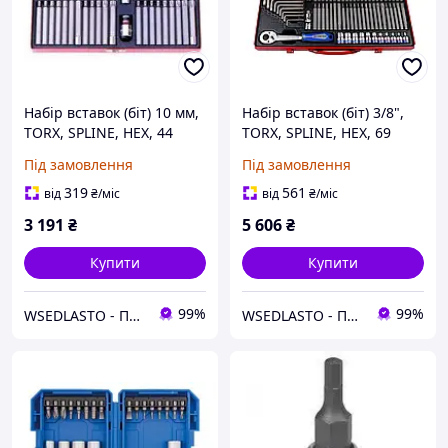
Набір вставок (біт) 10 мм,
Набір вставок (біт) 3/8",
TORX, SPLINE, HEX, 44
TORX, SPLINE, HEX, 69
предмета KING TONY
предметів KING TONY
Під замовлення
Під замовлення
1044CQ
5169PR
319
561
від
₴
/міс
від
₴
/міс
3 191
₴
5 606
₴
Купити
Купити
99%
99%
WSEDLASTO - Продаж автосервісного обладнання в Україні
WSEDLASTO - Продаж автосервісного обладнання в Україні