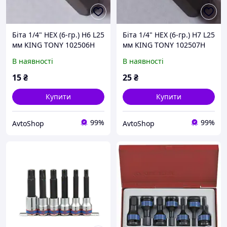
Біта 1/4" HEX (6-гр.) H6 L25
Біта 1/4" HEX (6-гр.) H7 L25
мм KING TONY 102506H
мм KING TONY 102507H
В наявності
В наявності
15
₴
25
₴
Купити
Купити
99%
99%
AvtoShop
AvtoShop