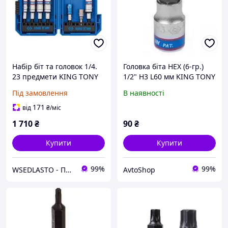
Набір біт та головок 1/4.
Головка біта HEX (6-гр.)
23 предмети KING TONY
1/2" H3 L60 мм KING TONY
1023MRA
1838321
Під замовлення
В наявності
171
від
₴
/міс
1 710
₴
90
₴
Купити
Купити
99%
99%
WSEDLASTO - Продаж автосервісного обладнання в Україні
AvtoShop