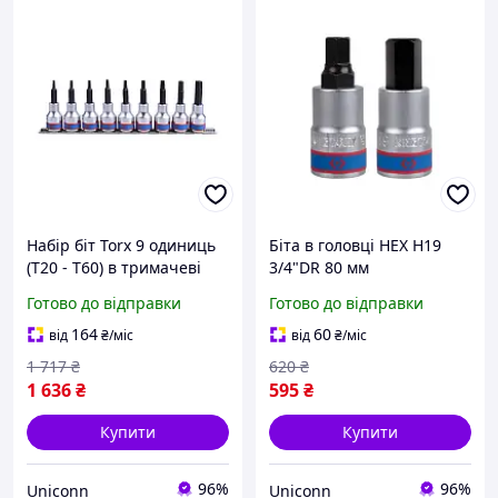
Набір біт Torx 9 одиниць
Біта в головці HEX H19
(T20 - T60) в тримачеві
3/4"DR 80 мм
(уп.1)
Готово до відправки
Готово до відправки
164
60
від
₴
/міс
від
₴
/міс
1 717
₴
620
₴
1 636
₴
595
₴
Купити
Купити
96%
96%
Uniconn
Uniconn