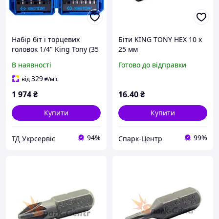
Набір біт і торцевих
Біти KING TONY HEX 10 х
головок 1/4" King Tony (35
25 мм
одиниць) (1035MR)
В наявності
Готово до відправки
329
від
₴
/міс
1 974
₴
16
.40
₴
Купити
Купити
94%
99%
ТД Укрсервіс
Спарк-Центр