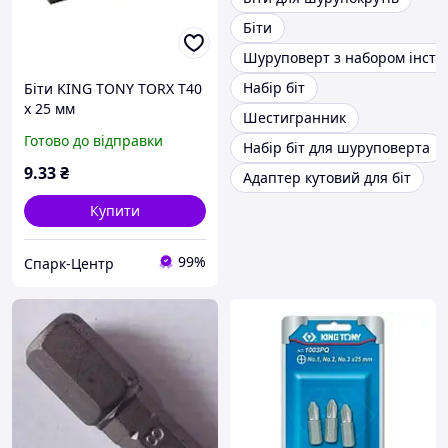
Біти
Шуруповерт з набором інстр
Набір біт
Біти KING TONY TORX T40
х 25 мм
Шестигранник
Готово до відправки
Набір біт для шуруповерта
9
.33
₴
Адаптер кутовий для біт
Купити
99%
Спарк-Центр