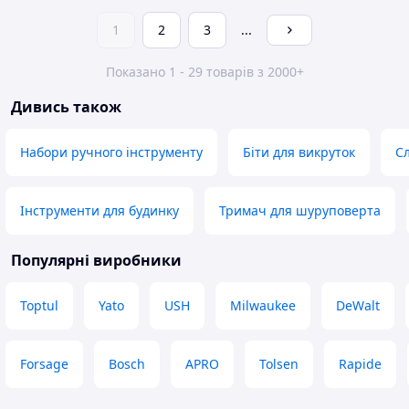
1
2
3
...
Показано 1 - 29 товарів з 2000+
Дивись також
Набори ручного інструменту
Біти для викруток
С
Інструменти для будинку
Тримач для шуруповерта
Популярні виробники
Toptul
Yato
USH
Milwaukee
DeWalt
Forsage
Bosch
APRO
Tolsen
Rapide