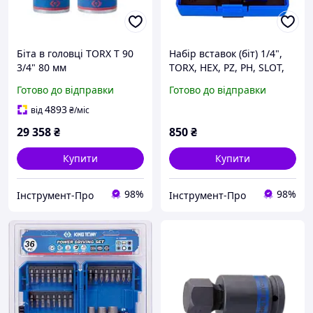
Біта в головці TORX Т 90
Набір вставок (біт) 1/4",
3/4" 80 мм
TORX, HEX, PZ, PH, SLOT,
32 предмети KING TONY
Готово до відправки
Готово до відправки
4893
від
₴
/міс
29 358
₴
850
₴
Купити
Купити
98%
98%
Інструмент-Про
Інструмент-Про