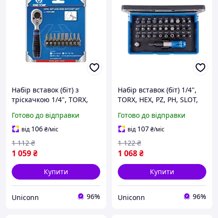
Набір вставок (біт) з
Набір вставок (біт) 1/4",
тріскачкою 1/4", TORX,
TORX, HEX, PZ, PH, SLOT,
HEX, PH, 10 предметів
32 предмети King Tony
Готово до відправки
Готово до відправки
106
107
від
₴
/міс
від
₴
/міс
1 112
₴
1 122
₴
1 059
₴
1 068
₴
Купити
Купити
96%
96%
Uniconn
Uniconn