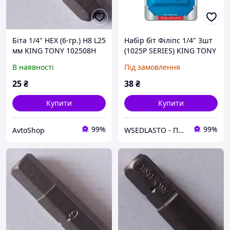
Біта 1/4" HEX (6-гр.) H8 L25
Набір біт Філіпс 1/4" 3шт
мм KING TONY 102508H
(1025P SERIES) KING TONY
1003PQ
В наявності
Під замовлення
25
₴
38
₴
Купити
Купити
99%
99%
AvtoShop
WSEDLASTO - Продаж автосервісного обладнання в Україні