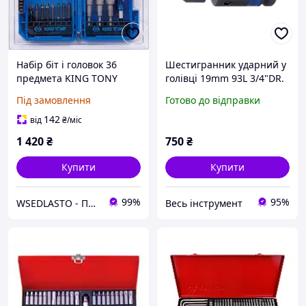
Набір біт і головок 36
Шестигранник ударний у
предмета KING TONY
голівці 19mm 93L 3/4"DR.
1036MR
Під замовлення
Готово до відправки
142
від
₴
/міс
1 420
₴
750
₴
Купити
Купити
99%
95%
WSEDLASTO - Продаж автосервісного обладнання в Україні
Весь інструмент