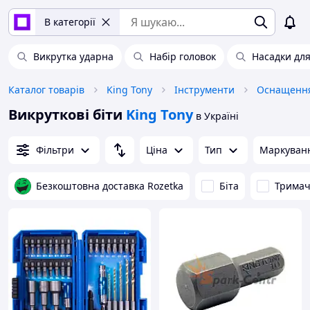
В категорії
Викрутка ударна
Набір головок
Насадки дл
Каталог товарів
King Tony
Інструменти
Оснащення
Викруткові біти
King Tony
в Україні
Фільтри
Ціна
Тип
Маркуванн
Безкоштовна доставка Rozetka
Біта
Трима