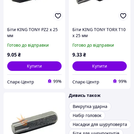
Біти KING TONY PZ2 х 25
Біти KING TONY TORX T10
мм
х 25 мм
Готово до відправки
Готово до відправки
9
.05
₴
9
.33
₴
Купити
Купити
99%
99%
Спарк-Центр
Спарк-Центр
Дивись також
Викрутка ударна
Набір головок
Насадки для шуруповерта
Біти для шурупокрутів