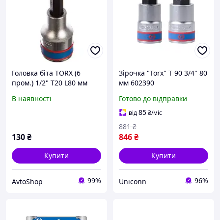
Головка біта TORX (6
Зірочка "Torx" Т 90 3/4" 80
пром.) 1/2" T20 L80 мм
мм 602390
KING TONY 403320
В наявності
Готово до відправки
85
від
₴
/міс
881
₴
130
₴
846
₴
Купити
Купити
99%
96%
AvtoShop
Uniconn