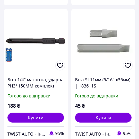
Біта 1/4" магнітна, ударна
Біта Sl 11мм (5/16" х36мм)
PH3*150MM комплект
| 183611S
2шт | 711503P-S1
Готово до відправки
Готово до відправки
188
₴
45
₴
Купити
Купити
95%
95%
TWIST AUTO - інструмент за доступною ціною
TWIST AUTO - інструмент за доступною ціною