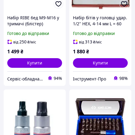
Набір RIBE 6ед М9-М16 у
Набір бітів у головці удар.
тримачі (блістер)
1/2" HEX, 4-14 мм L = 60
KINGTONY 4116PR
мм, 7 пр KINGTONY
Готово до відправки
Готово до відправки
4407MP
250
313
від
₴
/міс
від
₴
/міс
1 499
₴
1 880
₴
Купити
Купити
94%
98%
Сервіс-обладнання
Інструмент-Про