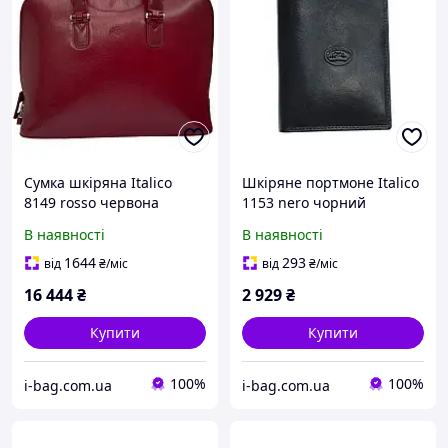
Сумка шкіряна Italico
Шкіряне портмоне Italico
8149 rosso червона
1153 nero чорний
В наявності
В наявності
1644
293
від
₴
/міс
від
₴
/міс
16 444
₴
2 929
₴
Купити
Купити
100%
100%
i-bag.com.ua
i-bag.com.ua