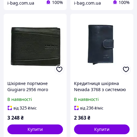
100%
100%
i-bag.com.ua
i-bag.com.ua
Шкіряне портмоне
Кредитниця шкіряна
Giugiaro 2956 moro
Nevada 3768 з системою
коричневий
RFID navy синій
В наявності
В наявності
325
236
від
₴
/міс
від
₴
/міс
3 248
₴
2 363
₴
Купити
Купити