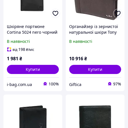
Шкіряне портмоне
Органайзер із зернистої
Cortina 5024 nero чорний
натуральної шкіри Tony
Perotti 20839_1 (2283
В наявності
В наявності
moro) Коричневий
198
від
₴
/міс
1 981
₴
10 916
₴
Купити
Купити
100%
97%
i-bag.com.ua
Giftica