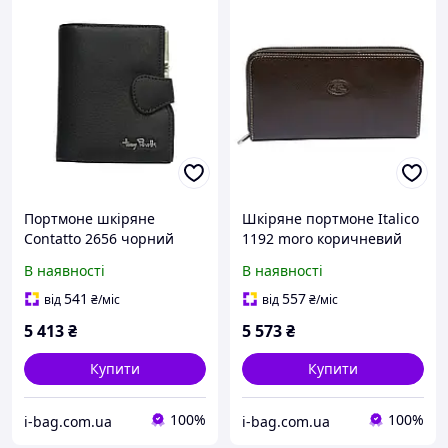
Портмоне шкіряне
Шкіряне портмоне Italico
Contatto 2656 чорний
1192 moro коричневий
В наявності
В наявності
541
557
від
₴
/міс
від
₴
/міс
5 413
₴
5 573
₴
Купити
Купити
100%
100%
i-bag.com.ua
i-bag.com.ua