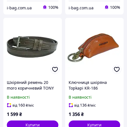
100%
100%
i-bag.com.ua
i-bag.com.ua
Шкіряний ремень 20
Ключниця шкіряна
moro коричневий TONY
Topkapi KR-186
PEROTTI
мандариновий mandarino
В наявності
В наявності
160
136
від
₴
/міс
від
₴
/міс
1 599
₴
1 356
₴
Купити
Купити