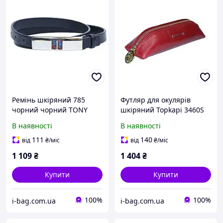
Ремінь шкіряний 785
Футляр для окулярів
чорний чорний TONY
шкіряний Topkapi 3460S
PEROTTI
rosso червоний
В наявності
В наявності
111
140
від
₴
/міс
від
₴
/міс
1 109
₴
1 404
₴
Купити
Купити
100%
100%
i-bag.com.ua
i-bag.com.ua