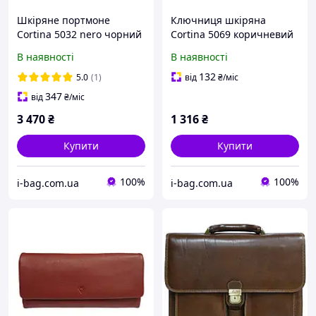
Шкіряне портмоне
Ключниця шкіряна
Cortina 5032 nero чорний
Cortina 5069 коричневий
В наявності
В наявності
132
5.0
(1)
від
₴
/міс
347
від
₴
/міс
3 470
₴
1 316
₴
Купити
Купити
100%
100%
i-bag.com.ua
i-bag.com.ua