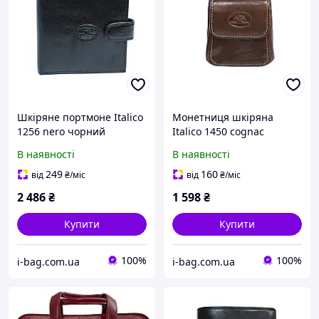
Шкіряне портмоне Italico
Монетниця шкіряна
1256 nero чорний
Italico 1450 cognac
коньячний
В наявності
В наявності
249
160
від
₴
/міс
від
₴
/міс
2 486
₴
1 598
₴
Купити
Купити
100%
100%
i-bag.com.ua
i-bag.com.ua