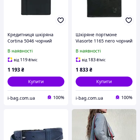
Кредитниця шкіряна
Шкіряне портмоне
Cortina 5046 чорний
Viasorte 1165 nero чорний
В наявності
В наявності
119
183
від
₴
/міс
від
₴
/міс
1 193
₴
1 833
₴
Купити
Купити
100%
100%
i-bag.com.ua
i-bag.com.ua