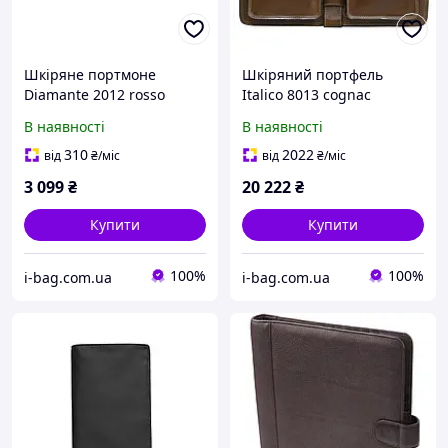
Шкіряне портмоне
Шкіряний портфель
Diamante 2012 rosso
Italico 8013 cognac
червоний
коньячний
В наявності
В наявності
310
2022
від
₴
/міс
від
₴
/міс
3 099
₴
20 222
₴
Купити
Купити
100%
100%
i-bag.com.ua
i-bag.com.ua