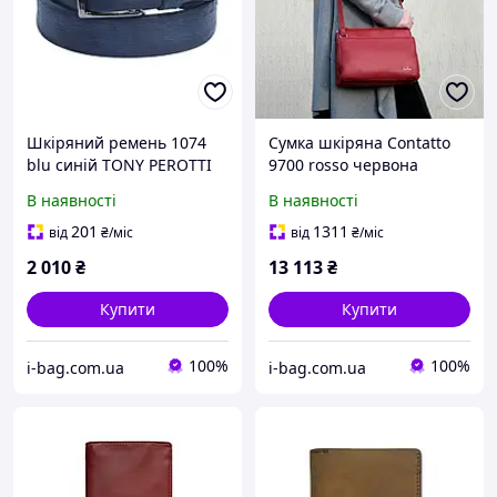
Шкіряний ремень 1074
Сумка шкіряна Contatto
blu синій TONY PEROTTI
9700 rosso червона
В наявності
В наявності
201
1311
від
₴
/міс
від
₴
/міс
2 010
₴
13 113
₴
Купити
Купити
100%
100%
i-bag.com.ua
i-bag.com.ua