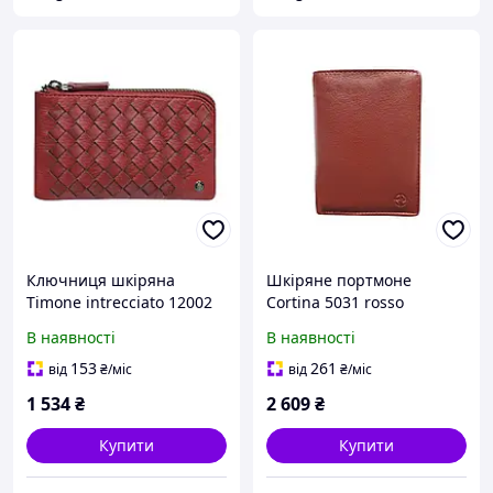
Ключниця шкіряна
Шкіряне портмоне
Timone intrecciato 12002
Cortina 5031 rosso
rosso червоний
червоний
В наявності
В наявності
153
261
від
₴
/міс
від
₴
/міс
1 534
₴
2 609
₴
Купити
Купити