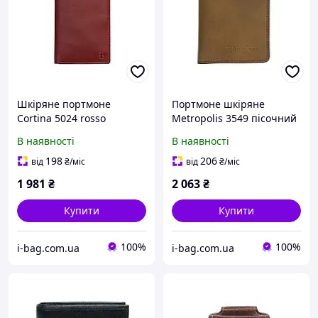
Шкіряне портмоне
Портмоне шкіряне
Cortina 5024 rosso
Metropolis 3549 пісочний
червоний
camel
В наявності
В наявності
198
206
від
₴
/міс
від
₴
/міс
1 981
₴
2 063
₴
Купити
Купити
100%
100%
i-bag.com.ua
i-bag.com.ua