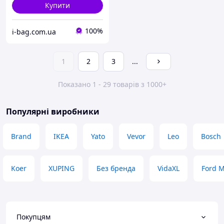
Купити
100%
i-bag.com.ua
1
2
3
...
Показано 1 - 29 товарів з 1000+
Популярні виробники
Brand
IKEA
Yato
Vevor
Leo
Bosch
Koer
XUPING
Без бренда
VidaXL
Ford 
Покупцям