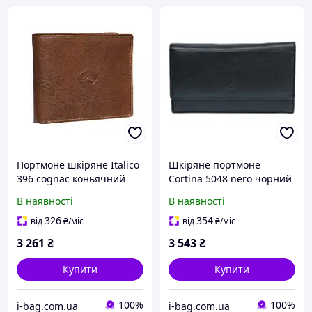
Портмоне шкіряне Italico
Шкіряне портмоне
396 cognac коньячний
Cortina 5048 nero чорний
В наявності
В наявності
326
354
від
₴
/міс
від
₴
/міс
3 261
₴
3 543
₴
Купити
Купити
100%
100%
i-bag.com.ua
i-bag.com.ua