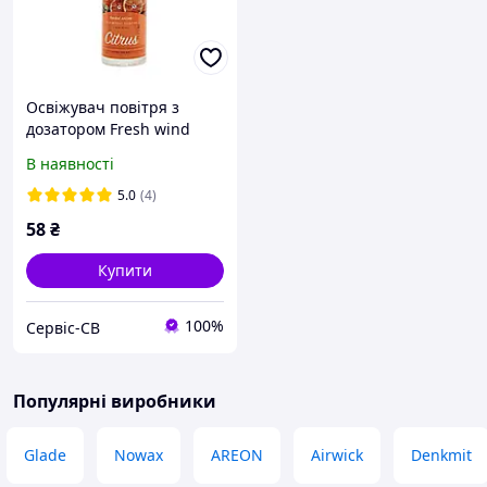
Освіжувач повітря з
дозатором Fresh wind
ЦИТРУС 400мл 12шт/ящ
В наявності
5.0
(4)
58
₴
Купити
100%
Сервіс-СВ
Популярні виробники
Glade
Nowax
AREON
Airwick
Denkmit