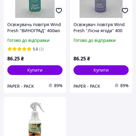
Освіжувачь повітря Wind
Освіжувач повітря Wind
Fresh "ВИНОГРАД" 400мл
Fresh "Лісна ягода" 400
мл
Готово до відправки
Готово до відправки
5.0
(2)
86
.25
₴
86
.25
₴
Купити
Купити
89%
89%
PAPER - PACK
PAPER - PACK