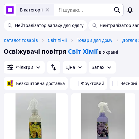
В категорії
Нейтралізатор запаху для одягу
Нейтралізатор за
Каталог товарів
Світ Хімії
Товари для дому
Догляд 
Освіжувачі повітря
Світ Хімії
в Україні
Фільтри
Ціна
Запах
Безкоштовна доставка
Фруктовий
Весняні 