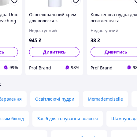
дра Unic
Освітлювальний крем
Колагенова пудра дл
leaching
для волосся з
освітлення та
кератином,
знебарвлення волосс
Недоступний
Недоступний
бісабалолом і
UNIC VIVA BLOND, 2 г
ромашкою JOLLI, 300 г
945
₴
38
₴
сь
Дивитись
Дивитись
99%
98%
9
Prof Brand
Prof Brand
ж
ебарвлення
Освітлюючі пудри
Memademoiselle
оссям блонд
Засіб для тонування волосся
Шампунь для