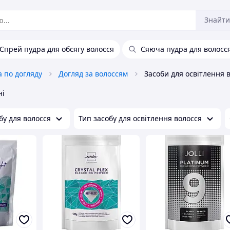
Знайти
Спрей пудра для обсягу волосся
Сяюча пудра для волосс
 по догляду
Догляд за волоссям
Засоби для освітлення 
ні
у для волосся
Тип засобу для освітлення волосся