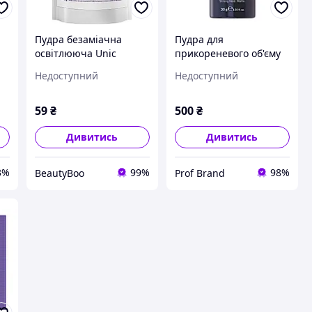
Пудра безаміачна
Пудра для
освітлююча Unic
прикореневого об'єму
Crystal Plex з
GRAVITY, 30 г
Недоступний
Недоступний
додатковим захистом
волосся 30 г
59
₴
500
₴
Дивитись
Дивитись
3%
99%
98%
BeautyBoo
Prof Brand