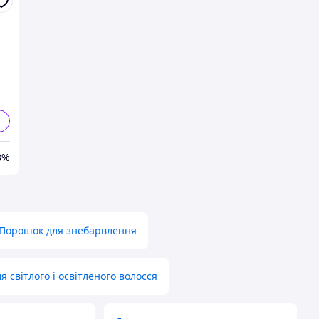
я
я
8%
Порошок для знебарвлення
 світлого і освітленого волосся