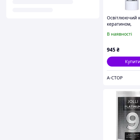
Освітлюючий к
кератином,
бісабалолом та
В наявності
ромашкою Unic 
Bleaching Cre
945
₴
Купит
А-СТОР