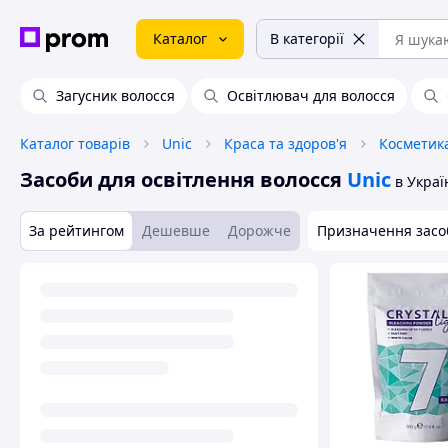
Каталог
В категорії
Загусник волосся
Освітлювач для волосся
Каталог товарів
Unic
Краса та здоров'я
Косметика
Засоби для освітлення волосся
Unic
в Украї
За рейтингом
Дешевше
Дорожче
Призначення засоб