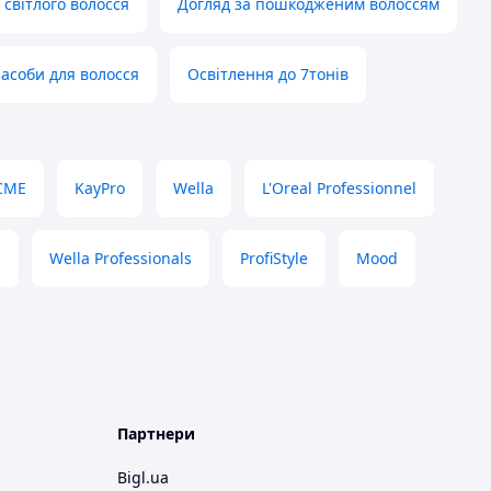
 світлого волосся
Догляд за пошкодженим волоссям
асоби для волосся
Освітлення до 7тонів
CME
KayPro
Wella
L'Oreal Professionnel
a
Wella Professionals
ProfiStyle
Mood
Партнери
Bigl.ua