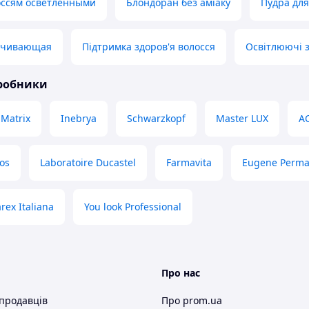
оссям осветленными
Блондоран без аміаку
Пудра для
ечивающая
Підтримка здоров'я волосся
Освітлюючі з
иробники
Matrix
Inebrya
Schwarzkopf
Master LUX
A
os
Laboratoire Ducastel
Farmavita
Eugene Perm
rex Italiana
You look Professional
Про нас
 продавців
Про prom.ua