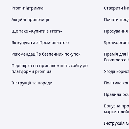
Prom-підтримка
Створити ін
Акційні пропозиції
Почати прод
Що таке «Купити з Prom»
Просування в
Як купувати з Пром-оплатою
Sprava.prom
Рекомендації з безпечних покупок
Премія для 
Ecommerce.
Перевірка на приналежність сайту до
платформи prom.ua
Угода корис
Інструкції та поради
Політика ко
Правила роб
Бонусна пр
маркетплей
Інструкція G