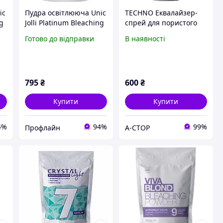
ic
Пудра освітлююча Unic
TECHNO Еквалайзер-
ng
Jolli Platinum Bleaching
спрей для пористого
Powder 450 г
волосся 200 мл.
Готово до відправки
В наявності
795
₴
600
₴
Купити
Купити
4%
94%
99%
Профлайн
А-СТОР