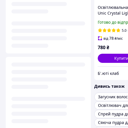
Освітлювальна
Unic Crystal Lig
Готово до відп
5.0
78
від
₴
/міс
780
₴
Купит
Б'.юті клаб
Дивись також
Загусник волос