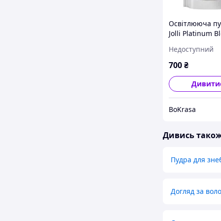
Освітлююча пу
Jolli Platinum B
Powder 450 г
Недоступний
700
₴
Дивити
BoKrasa
Дивись тако
Пудра для зн
Догляд за вол