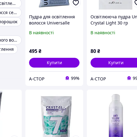
Порошок для освітлення волосся
Фарба для волосся сенко палітра
Пудра для освітлення
Oсвітлююча пудра Un
порошок
волосся Universalle
Crystal Light 30 гр
Bleaching Powder 500 г
Oсвітлююча пудра Un
В наявності
В наявності
Crystal Light 30 г
Пудра для темного волосся
тлення
495
₴
80
₴
Купити
Купити
99%
9
А-СТОР
А-СТОР