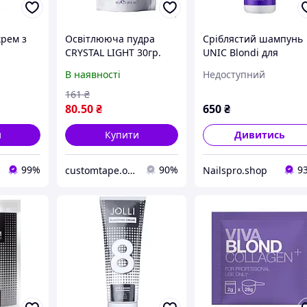
рем з
Oсвітлююча пудра
Сріблястий шампунь
CRYSTAL LIGHT 30гр.
UNIC Blondi для
холодних відтінків
В наявності
Недоступний
Jolli
блонд 300 мл
am
161
₴
80
.50
₴
650
₴
и
Купити
Дивитись
99%
90%
9
customtape.org
Nailspro.shop