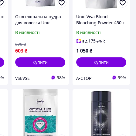
ic
Oсвітлювальна пудра
Unic Viva Blond
для волосся Unic
Bleaching Powder 450 г
ic
Crystal Light Bleaching
| Освітлююча пудра 9
В наявності
В наявності
Powder, 500 г
рівнів
175
від
₴
/міс
670
₴
603
₴
1 050
₴
Купити
Купити
9%
98%
99%
VSEVSE
А-СТОР