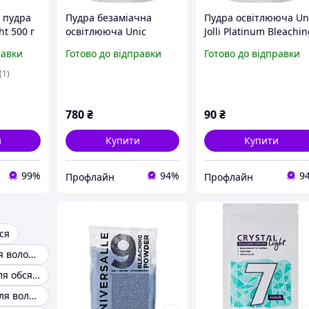
 пудра
Пудра безаміачна
Пудра освітлююча Un
ht 500 г
освітлююча Unic
Jolli Platinum Bleachi
Crystal Plex з
Powder 30 г
равки
Готово до відправки
Готово до відправки
додатковим захистом
волосся 500 г
(1)
780
₴
90
₴
и
Купити
Купити
99%
94%
9
Профлайн
Профлайн
ся
Освітлювач для волосся
Спрей пудра для обсягу волосся
Сяюча пудра для волосся