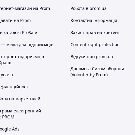
тернет-магазин
на Prom
Робота в prom.ua
авати на Prom
Контактна інформація
 каталозі ProSale
Захист прав на контент
 — медіа для підприємців
Content right protection
інтернет-підприємців
Відгуки про prom.ua
Кращі
Допомога Силам оборони
тувача
(Volonter by Prom)
нфіденційності
оти на маркетплейсі
ограма електронний
с PROM
oogle Ads