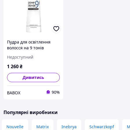
Пудра для освітлення
волосся на 9 тонів
Scruples Power Blonde 9+
Недоступний
Lightening Powder 300 г
(8638)
1 260
₴
Дивитись
90%
BABOX
Популярні виробники
Nouvelle
Matrix
Inebrya
Schwarzkopf
M