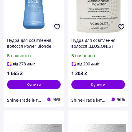
Пудра для освітлення
Пудра для освітлення
волосся Power Blonde
волосся ILLUSIONIST
Lightening Powder 800g
Accelerator Powder 680g
В наявності
В наявності
278
200
від
₴
/міс
від
₴
/міс
1 665
₴
1 203
₴
Купити
Купити
96%
96%
Shine-Trade інтернет-магазин
Shine-Trade інтернет-магазин