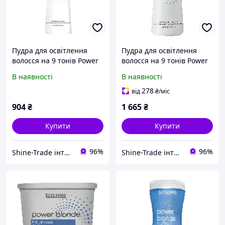
Пудра для освітлення
Пудра для освітлення
волосся на 9 тонів Power
волосся на 9 тонів Power
Blonde 9+ Lightening
Blonde 9+ Lightening
В наявності
В наявності
Powder 300g
Powder 650g
278
від
₴
/міс
904
₴
1 665
₴
Купити
Купити
96%
96%
Shine-Trade інтернет-магазин
Shine-Trade інтернет-магазин