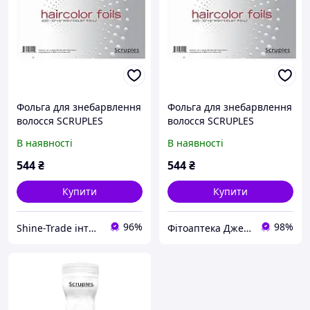
Фольга для знебарвлення
Фольга для знебарвлення
волосся SCRUPLES
волосся SCRUPLES
Haircolor Jumbo Foils (10"
Haircolor Jumbo Foils (10"
В наявності
В наявності
x 6")
x 6")
544
₴
544
₴
Купити
Купити
96%
98%
Shine-Trade інтернет-магазин
Фітоаптека Джерело здоров'я