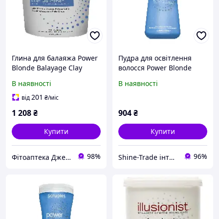
Глина для балаяжа Power
Пудра для освітлення
Blonde Balayage Clay
волосся Power Blonde
Lightener (tub) 454g
Lightening Powder 400g
В наявності
В наявності
201
від
₴
/міс
1 208
₴
904
₴
Купити
Купити
98%
96%
Фітоаптека Джерело здоров'я
Shine-Trade інтернет-магазин