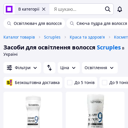
В категорії
Освітлювач для волосся
Сяюча пудра для волосся
Каталог товарів
Scruples
Краса та здоров'я
Космет
Засоби для освітлення волосся
Scruples
в
Україні
Фільтри
Ціна
Освітлення
Безкоштовна доставка
До 5 тонів
До 9 тоні