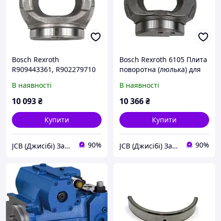
Bosch Rexroth
Bosch Rexroth 6105 Плита
R909443361, R902279710
поворотна (люлька) для
Плита поворотна
серії A4VG45, A11VG50,
В наявності
В наявності
(люлька) для серії A4VG71
A4FO40 SKS
10 093
₴
10 366
₴
Купити
Купити
90%
90%
JCB (Джисібі) Запчастини - Сервіс - Ремонт спецтехніки
JCB (Джисібі) Запчастини - Сервіс - Ремонт спецтехніки