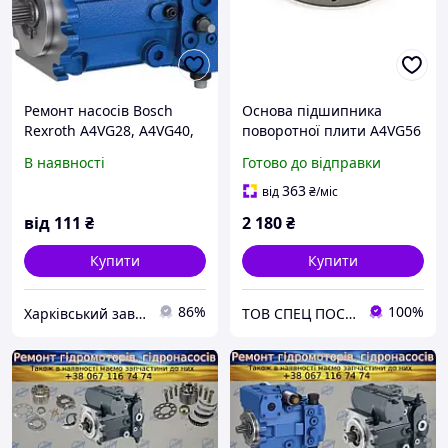
Ремонт насосів Bosch
Основа підшипника
Rexroth A4VG28, A4VG40,
поворотної плити A4VG56
A4VG56, A4VG71, A4VG90,
Bosch Rexroth
В наявності
Готово до відправки
A4VG125, A4VG180,
A4VG250
363
від
₴
/міс
від
111
₴
2 180
₴
Купити
Купити
86%
100%
Харківський завод Гідропривід
ТОВ СПЕЦ ПОСТАЧ МАРКЕТ