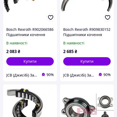
Bosch Rexroth R902066586
Bosch Rexroth R909830152
Підшипники кочення
Підшипники кочення
ролики для серії A4VG71
сідло для серії A4VG71
В наявності
В наявності
SKS
SKS
2 083
₴
2 685
₴
Купити
Купити
90%
90%
JCB (Джисібі) Запчастини - Сервіс - Ремонт спецтехніки
JCB (Джисібі) Запчастини - Сервіс - Ремонт спецтехніки