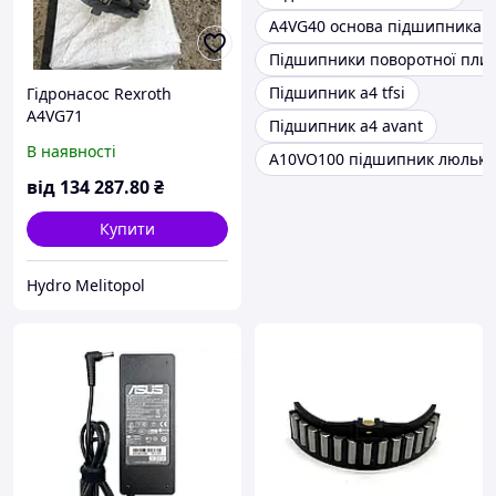
A4VG40 основа підшипника п
Підшипники поворотної пли
Підшипник a4 tfsi
Гідронасос Rexroth
A4VG71
Підшипник a4 avant
В наявності
A10VO100 підшипник люльки
від
134 287
.80
₴
Купити
Hydro Melitopol