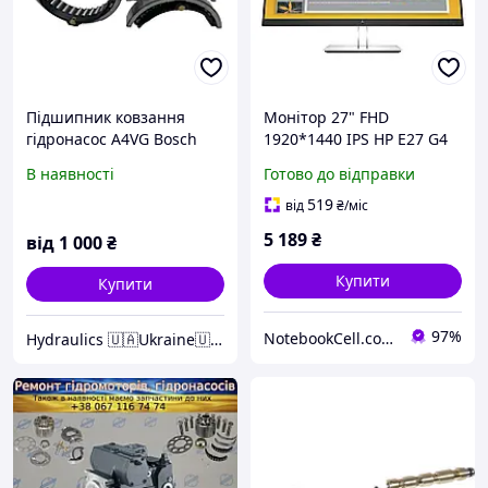
Підшипник ковзання
Монітор 27" FHD
гідронасос A4VG Bosch
1920*1440 IPS HP E27 G4
Rexroth
(9VG71AA) VGA HDMI DP
В наявності
Готово до відправки
USB2*2 Pivot чорний бу A
519
від
₴
/міс
5 189
₴
від
1 000
₴
Купити
Купити
97%
NotebookCell.com.ua
Hydraulics 🇺🇦Ukraine🇺🇦