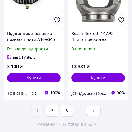
Підшипник з основою
Bosch Rexroth 14779
похилої плити A10VG45
Плита поворотна
Bosch Rexroth
(люлька) для серії A4VG90
Готово до відправки
В наявності
SKS
517
від
₴
/міс
3 100
₴
13 331
₴
Купити
Купити
100%
90%
ТОВ СПЕЦ ПОСТАЧ МАРКЕТ
JCB (Джисібі) Запчастини - Сервіс - Ремонт спецтехніки
1
2
3
...
Показано 1 - 29 товарів з 600+