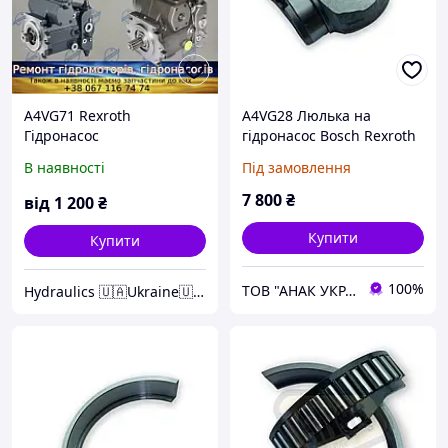
A4VG71 Rexroth
A4VG28 Люлька на
Гідронасос
гідронасос Bosch Rexroth
В наявності
Під замовлення
7 800
₴
від
1 200
₴
Купити
Купити
100%
ТОВ "АНАК УКРАЇНА"
Hydraulics 🇺🇦Ukraine🇺🇦