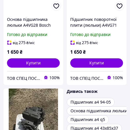
Основа підшипника
Підшипник поворотної
люльки A4VG28 Bosch
плити (люльки) A4VG71
Rexroth
Bosch Rexroth
Готово до відправки
Готово до відправки
275
275
від
₴
/міс
від
₴
/міс
1 650
₴
1 650
₴
Купити
Купити
100%
100%
ТОВ СПЕЦ ПОСТАЧ МАРКЕТ
ТОВ СПЕЦ ПОСТАЧ МАРКЕТ
Дивись також
Підшипник a4 94-05
Основа підшипника люльки 
Підшипник a4 q5
Підшипник a4 43x85x37