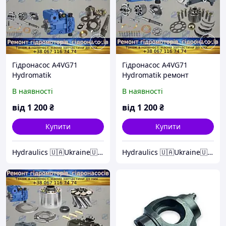
Гідронасос A4VG71
Гідронасос A4VG71
Hydromatik
Hydromatik ремонт
В наявності
В наявності
від
1 200
₴
від
1 200
₴
Купити
Купити
Hydraulics 🇺🇦Ukraine🇺🇦
Hydraulics 🇺🇦Ukraine🇺🇦