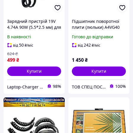
Зарядний пристрій 19V
Підшипник поворотної
4.74A 90W (5.5*2.5 мм) для
плити (люльки) A4VG40
ноутбука Asus N61VG,
Bosch Rexroth
В наявності
Готово до відправки
N61VN, N71J, N71V, N71VG
50
242
від
₴
/міс
від
₴
/міс
624
₴
499
₴
1 450
₴
Купити
Купити
98%
100%
Laptop-Charger - інтернет магазин комплектуючих до ноутбуків
ТОВ СПЕЦ ПОСТАЧ МАРКЕТ