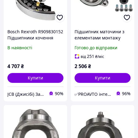
Bosch Rexroth R909830152
Підшипник маточини з
Підшипники кочення
елементами монтажу
ролики та сідло для серії
AUDI Q5 (8RB) 2.0 TFSI
В наявності
Готово до відправки
A4VG71 SKS
QUATTRO (2008.11
2017.12); FRONT (L/R) FG
251
від
₴
/міс
71
4 707
₴
2 506
₴
Купити
Купити
90%
96%
JCB (Джисібі) Запчастини - Сервіс - Ремонт спецтехніки
✅PROAVTO інтернет-магазин автозапчастин