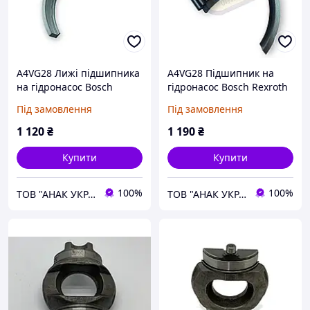
A4VG28 Лижі підшипника
A4VG28 Підшипник на
на гідронасос Bosch
гідронасос Bosch Rexroth
Rexroth
Під замовлення
Під замовлення
1 120
₴
1 190
₴
Купити
Купити
100%
100%
ТОВ "АНАК УКРАЇНА"
ТОВ "АНАК УКРАЇНА"