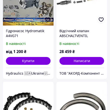
Гідронасос Hydromatik
Відсічний клапан
A4VG71
ABSCHALTVENTIL
A4VG71/31+32 #35NM
В наявності
В наявності
від
1 200
₴
28 459
₴
Купити
Написати
Hydraulics 🇺🇦Ukraine🇺🇦
ТОВ "АКОРД-Компонент репаір"