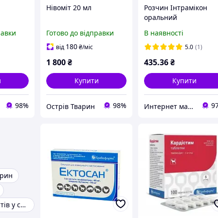
Нівоміт 20 мл
Розчин Інтрамікон
оральний
(інтраконазол,
равки
Готово до відправки
В наявності
протигрибковий),
Бровафарм. 100 мл.
180
від
₴
/міс
5.0
(1)
1 800
₴
435
.36
₴
и
Купити
Купити
98%
98%
9
Острів Тварин
Интернет магазин Zoomark
арин
Засоби від глистів у собак