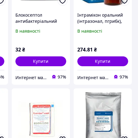
Блокосептол
Інтрамікон оральний
антибактеріальний
(інтразонал, пгрибк),
препарат 5 г
Braфарма 50 мл.
В наявності
В наявності
32
₴
274
.81
₴
Купити
Купити
6%
97%
97%
Интернет магазин Zoomark
Интернет магазин Zoomark