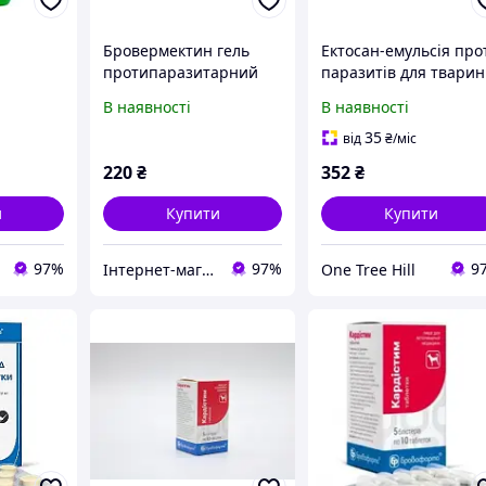
Бровермектин гель
Ектосан-емульсія про
протипаразитарний
паразитів для тварин
для коней 30 мл
Ектосан Брофарма
В наявності
В наявності
Брировафарма
емульсія проти
паразитів для тварин
35
від
₴
/міс
220
₴
352
₴
и
Купити
Купити
97%
97%
9
Інтернет-магазин ЗНАКОМО! Відправка від 1 до 5 днів! На деякі товари може бути передплата!
One Tree Hill