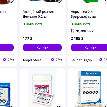
ікон
Інєкційний розчин
Нормотел 2 л
Демезон 0,2 для
Брировафарма
тварин, 100 мл
В наявності
В наявності
й),
 мл.
366
від
₴
/міс
177
₴
2 195
₴
и
Купити
Купити
92%
92%
9
Angel Store
LeChat Відправка від 1 до 5 днів! На деякі товари може бути передплата!