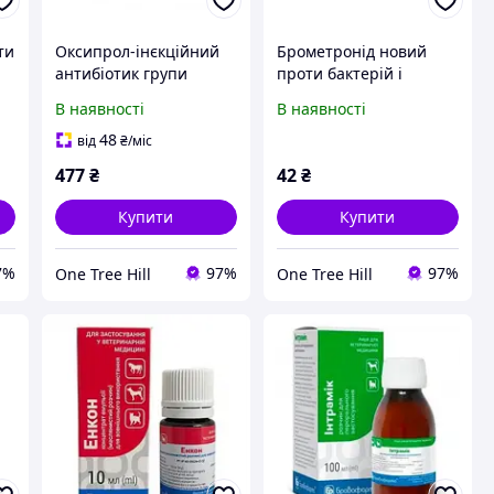
ти
Оксипрол-інєкційний
Брометронід новий
антибіотик групи
проти бактерій і
тетрациклінів 100 мл
найпростіших 10 г
В наявності
В наявності
48
від
₴
/міс
477
₴
42
₴
Купити
Купити
7%
97%
97%
One Tree Hill
One Tree Hill