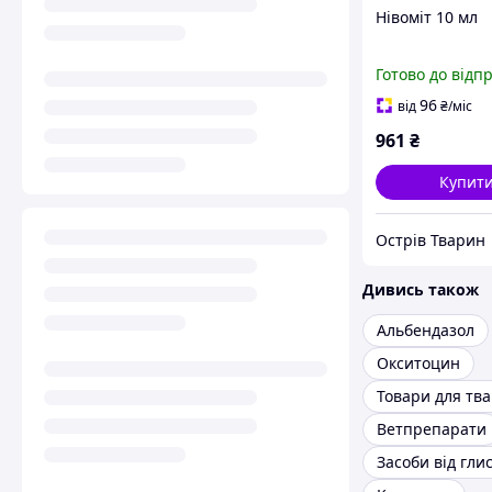
Нівоміт 10 мл
Готово до відп
96
від
₴
/міс
961
₴
Купит
Острів Тварин
Дивись також
Альбендазол
Окситоцин
Товари для тв
Ветпрепарати