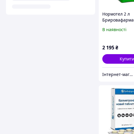
Нормотел 2 л
Брировафарма
В наявності
2 195
₴
Купит
Інтернет-магазин ЗНАКОМО! Відправка від 1 до 5 днів! На деякі товари може бути передплата!