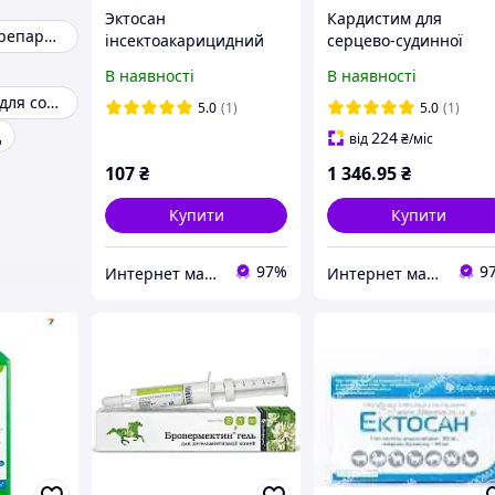
Эктосан
Кардистим для
Ветеринарні препарати для собак
інсектоакарицидний
серцево-судинної
препарат для собак
системи собак 100 5 м
В наявності
В наявності
2мл Эктосан 2мл
Ветпрепарати для собак
5.0
(1)
5.0
(1)
д
224
від
₴
/міс
107
₴
1 346
.95
₴
Купити
Купити
97%
9
Интернет магазин Zoomark
Интернет магазин Zoomark