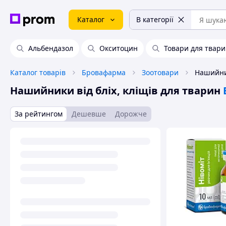
Каталог
В категорії
Альбендазол
Окситоцин
Товари для твар
Каталог товарів
Бровафарма
Зоотовари
Нашийники від бліх, кліщів для тварин
За рейтингом
Дешевше
Дорожче