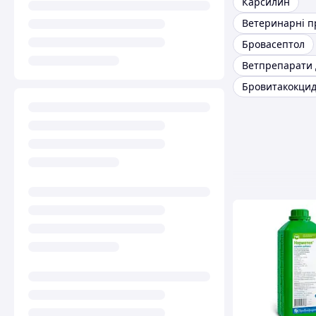
Карсилин
Бровасептол
Бровитакокци