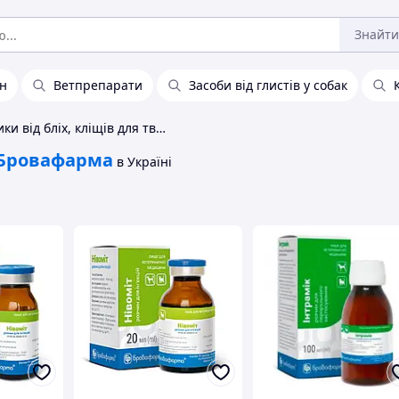
Знайти
ин
Ветпрепарати
Засоби від глистів у собак
Нашийники від бліх, кліщів для тварин Бровафарма
Бровафарма
в Україні