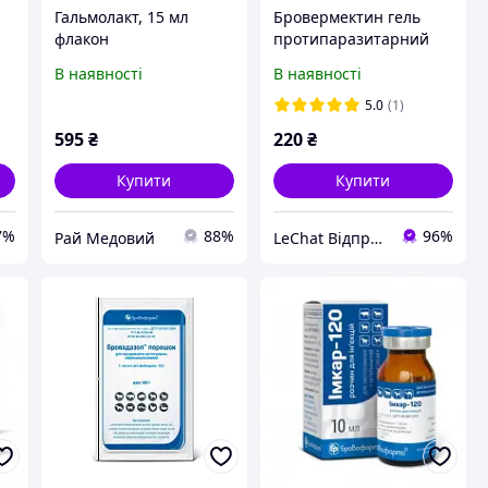
Гальмолакт, 15 мл
Бровермектин гель
флакон
протипаразитарний
для коней 30 мл
В наявності
В наявності
Брировафарма
5.0
(1)
595
₴
220
₴
Купити
Купити
7%
88%
96%
Рай Медовий
LeChat Відправка від 1 до 5 днів! На деякі товари може бути передплата!