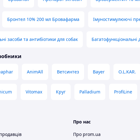
Бронтел 10% 200 мл Бровафарма
Імуностимулюючі пр
ьні засоби та антибіотики для собак
Багатофункціональні 
иробники
eaphar
AnimAll
Ветсинтез
Bayer
O.L.KAR.
nicum
Vitomax
Круг
Palladium
ProfiLine
Про нас
 продавців
Про prom.ua