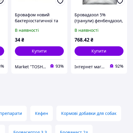
Бровафом новий
Бровадазол 5%
бактеріостатичної та
(гранули) фенбендазол,
бактерицидної дії 20 г
1кг Бровафарма
В наявності
В наявності
34
₴
768
.42
₴
Купити
Купити
3%
93%
92%
Market "TOSHA"
Інтернет магазин зоотоварів ZverOk.in.ua
 препарати
Кефен
Кормові добавки для собак
л
Бровасептол 3 3
Бровамаст 2д