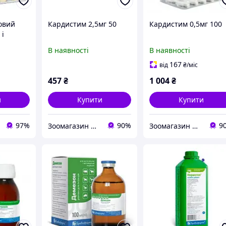
овий
Кардистим 2,5мг 50
Кардистим 0,5мг 100
 і
В наявності
В наявності
овий
фарма
167
від
₴
/міс
457
₴
1 004
₴
и
Купити
Купити
97%
90%
9
Зоомагазин Фауна
Зоомагазин Фауна