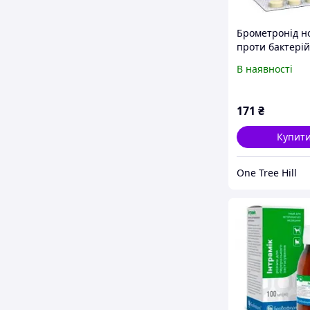
Брометронід н
проти бактерій
найпростіших
В наявності
Брометронід н
табл.30 Брова
171
₴
Купит
One Tree Hill