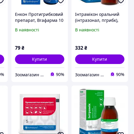
Енкон Протигрибковий
Інтрамікон оральний
препарат, Braфарма 10
(інтразонал, пгрибк),
мл
Braфарма 50 мл.
В наявності
В наявності
79
₴
332
₴
Купити
Купити
0%
90%
90%
Зоомагазин Фауна
Зоомагазин Фауна