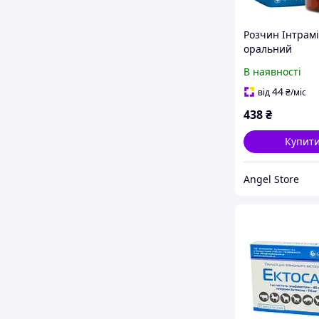
Розчин Інтрам
оральний
(інтраконазол,
В наявності
протигрибкови
Бровафарм. 50
44
від
₴
/міс
438
₴
Купит
Angel Store