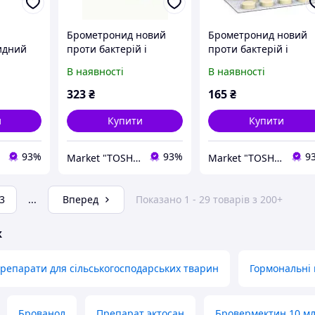
Брометронид новий
Брометронид новий
идний
проти бактерій і
проти бактерій і
собак
найпростіших 100 г
найпростіших
В наявності
В наявності
мл
Брометронид новий
табл.30 Бровафарма
323
₴
165
₴
и
Купити
Купити
93%
93%
9
Market "TOSHA"
Market "TOSHA"
3
...
Вперед
Показано 1 - 29 товарів з 200+
ж
репарати для сільськогосподарських тварин
Гормональні
Брованол
Препарат эктосан
Бровермектин 10 м