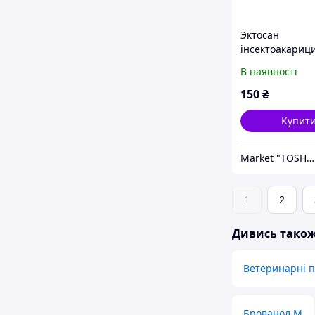
Эктосан
інсектоакариц
препарат для 
В наявності
2мл Эктосан 2
150
₴
Купит
Market "TOSHA"
1
2
Дивись тако
Ветеринарні п
Брованол М