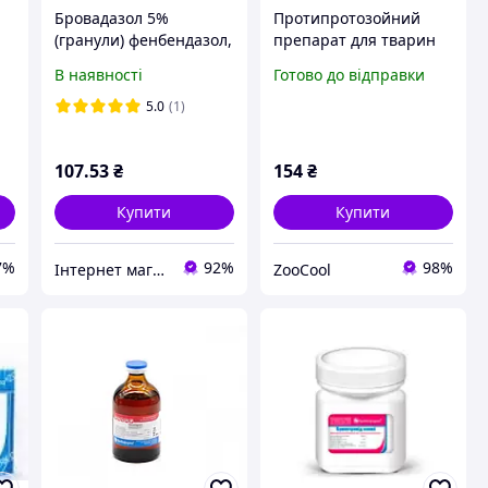
Бровадазол 5%
Протипротозойний
(гранули) фенбендазол,
препарат для тварин
г.
Бровафарма 100гр
БРОВАФАРМА
В наявності
Готово до відправки
Імкар-120 10 мл
(імідокарб)
5.0
(1)
107
.53
₴
154
₴
Купити
Купити
7%
92%
98%
Інтернет магазин зоотоварів ZverOk.in.ua
ZooCool