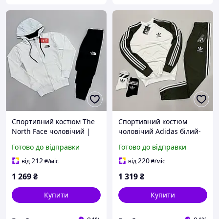
Спортивний костюм The
Спортивний костюм
North Face чоловічий |
чоловічий Adidas білий-
Кофта + Штани весняний
хакі весняний осінній |
Готово до відправки
Готово до відправки
осінній Норс Фейс ТОП
Комплект повсякденний
якості | білий
світшот + штани
212
220
від
₴
/міс
від
₴
/міс
1 269
₴
1 319
₴
Купити
Купити