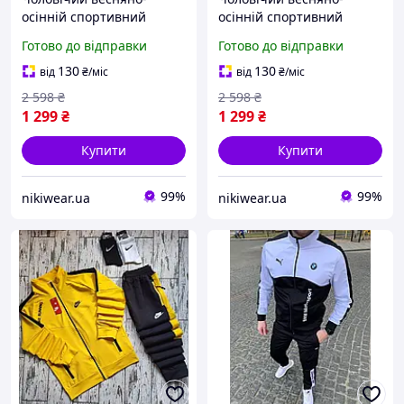
осінній спортивний
осінній спортивний
костюм Адідас хакі,
костюм Адідас чорна
Готово до відправки
Готово до відправки
Демісезонний костюм
бавовна, Демісезонний
Adidas кольору хакі з
костюм Adidas чорний із
130
130
від
₴
/міс
від
₴
/міс
капюшоном
капюшоном
2 598
₴
2 598
₴
1 299
₴
1 299
₴
Купити
Купити
99%
99%
nikiwear.ua
nikiwear.ua