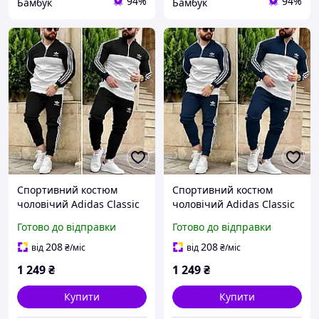
94%
94%
Бамбук
Бамбук
Спортивний костюм
Спортивний костюм
чоловічий Adidas Classic
чоловічий Adidas Classic
демісезонний | Набір
демісезонний | Набір
Готово до відправки
Готово до відправки
Олімпійка + Штани
Олімпійка + Штани
весняний осінній чорно-
весняний осінній синьо-
208
208
від
₴
/міс
від
₴
/міс
білий
білий
1 249
₴
1 249
₴
Купити
Купити