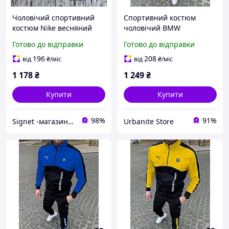
Чоловічий спортивний
Спортивний костюм
костюм Nike весняний
чоловічий BMW
осінній
Motorsport чорний |
Готово до відправки
Готово до відправки
кофта+штани+шкарпетки
Комплект осінній
у подарунок
весняний демісезонний
196
208
від
₴
/міс
від
₴
/міс
1 178
₴
1 249
₴
Купити
Купити
98%
91%
Signet -магазин для всієї родини
Urbanite Store