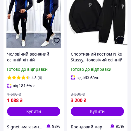
Чоловічий весняний
Спортивний костюм Nike
осінній літній
Stussy. Чоловічий осінній
спортивний костюм найк
весняний костюм. Штани
Готово до відправки
Готово до відправки
з капюшоном
світшот стуссі
533
4.8
(6)
від
₴
/міс
181
від
₴
/міс
1 600
₴
3 500
₴
1 088
₴
3 200
₴
Купити
Купити
98%
95%
Signet -магазин для всієї родини
Брендовий маркет