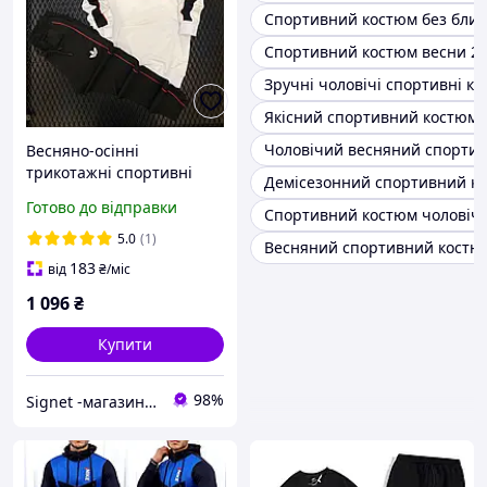
Спортивний костюм без блис
Спортивний костюм весни 2
Зручні чоловічі спортивні к
Якісний спортивний костюм 
Чоловічий весняний спорти
Весняно-осінні
трикотажні спортивні
Демісезонний спортивний к
костюми Адідас
Готово до відправки
Спортивний костюм чоловічи
5.0
(1)
Весняний спортивний костю
183
від
₴
/міс
1 096
₴
Купити
98%
Signet -магазин для всієї родини