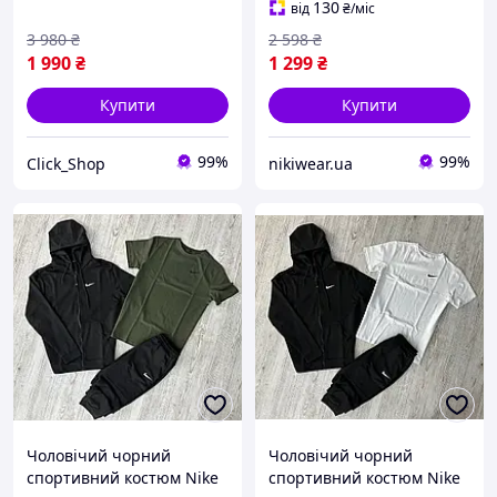
130
від
₴
/міс
Замку
3 980
₴
2 598
₴
1 990
₴
1 299
₴
Купити
Купити
99%
99%
Click_Shop
nikiwear.ua
Чоловічий чорний
Чоловічий чорний
спортивний костюм Nike
спортивний костюм Nike