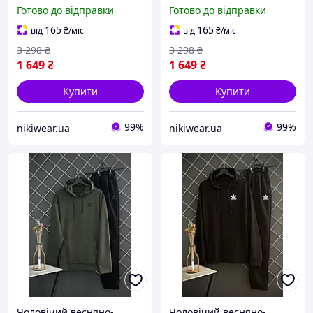
3в1 на блискавці осінній
3в1 на блискавці осінній
Готово до відправки
Готово до відправки
весняний, Спортивний
весняний, Спортивний
костюм Найк + хакі
костюм Найк + біла
165
165
від
₴
/міс
від
₴
/міс
Футболка
футболка
3 298
₴
3 298
₴
1 649
₴
1 649
₴
Купити
Купити
99%
99%
nikiwear.ua
nikiwear.ua
Чоловічий весняно-
Чоловічий весняно-