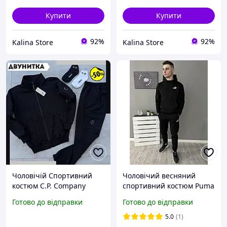
Купити
Купити
92%
92%
Kalina Store
Kalina Store
Чоловічій Спортивний
Чоловічий весняний
костюм C.P. Company
спортивний костюм Puma
кофта зі змійкою та
чорний на двонитці,
Готово до відправки
Готово до відправки
штани демісезонний
Модний осінній костюм
осінній весняний сіпі
Пума кольору чорний Худі
5.0
(1)
компані із лінзами На
+ Штани