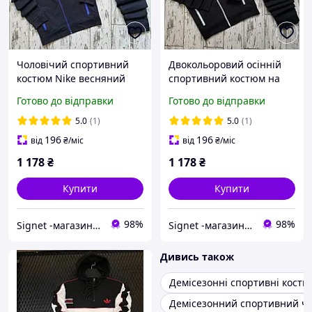
Чоловічий спортивний
Двокольоровий осінній
костюм Nike весняний
спортивний костюм на
осінній
блискавці Nike Найк,
Готово до відправки
Готово до відправки
кофта+штани+шкарпетки
Чоловічий спортивний
у подарунок
костюм демісезонний
5.0
(1)
5.0
(1)
найк і шкарпетки
196
196
від
₴
/міс
від
₴
/міс
1 178
₴
1 178
₴
Купити
Купити
98%
98%
Signet -магазин для всієї родини
Signet -магазин для всієї родини
Дивись також
Демісезонні спортивні кост
Демісезонний спортивний чо