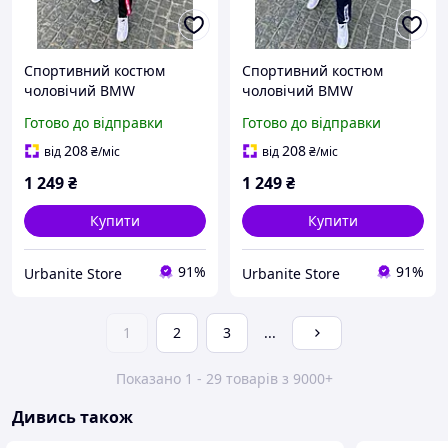
Спортивний костюм
Спортивний костюм
чоловічий BMW
чоловічий BMW
Motorsport червоний |
Motorsport темно-синій |
Готово до відправки
Готово до відправки
Комплект осінній
Комплект осінній
весняний демісезонний
весняний демісезонний
208
208
від
₴
/міс
від
₴
/міс
1 249
₴
1 249
₴
Купити
Купити
91%
91%
Urbanite Store
Urbanite Store
1
2
3
...
Показано 1 - 29 товарів з 9000+
Дивись також