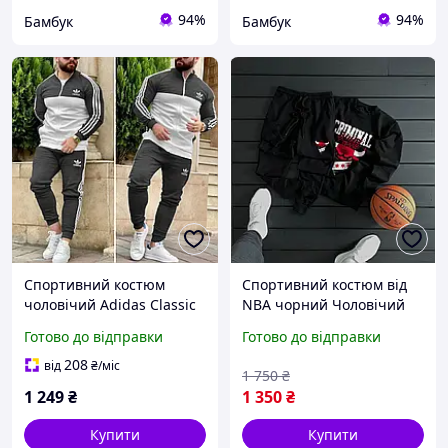
94%
94%
Бамбук
Бамбук
Спортивний костюм
Спортивний костюм від
чоловічий Adidas Classic
NBA чорний Чоловічий
демісезонний | Набір
комплект світшот і штани
Готово до відправки
Готово до відправки
Олімпійка + Штани
з принтом Стильний
весняний осінній графіт
повсякденний костюм
208
від
₴
/міс
1 750
₴
весняний осінній
1 249
₴
1 350
₴
Купити
Купити