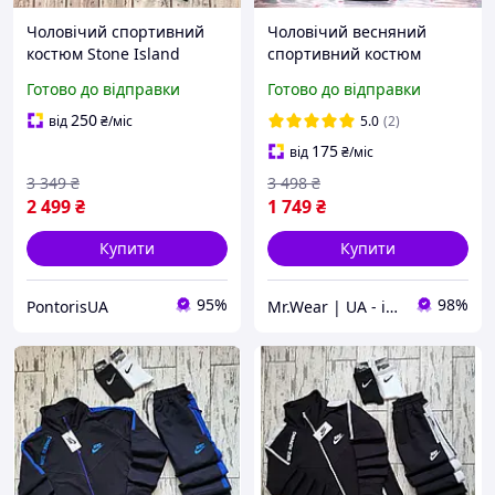
Чоловічий спортивний
Чоловічий весняний
костюм Stone Island
спортивний костюм
весняний осінній куртка
Mercedes-Benz чорний,
Готово до відправки
Готово до відправки
штани Стон Айленд
Осінній комплект
чорний
Мерседес 4в1 Костюм +
250
від
₴
/міс
5.0
(2)
Кепка та Футболка
175
від
₴
/міс
3 349
₴
3 498
₴
2 499
₴
1 749
₴
Купити
Купити
95%
98%
PontorisUA
Mr.Wear | UA - інтернет-магазин чоловічого одягу