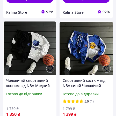
92%
92%
Kalina Store
Kalina Store
Чоловічий спортивний
Спортивний костюм від
костюм від NBA Модний
NBA синій Чоловічий
комплект білий світшот і
комплект світшот і штани
Готово до відправки
Готово до відправки
чорні штани з принтом
з принтом Стильний
Повсякденний костюм
повсякденний костюм
5.0
(1)
весняний осінній
весняний осінній
1 750
₴
1 799
₴
1 350
₴
1 399
₴