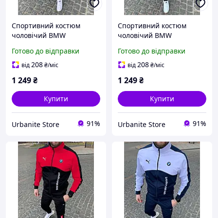
Спортивний костюм
Спортивний костюм
чоловічий BMW
чоловічий BMW
Motorsport синій |
Motorsport жовтий |
Готово до відправки
Готово до відправки
Комплект осінній
Комплект осінній
весняний демісезонний
весняний демісезонний
208
208
від
₴
/міс
від
₴
/міс
1 249
₴
1 249
₴
Купити
Купити
91%
91%
Urbanite Store
Urbanite Store