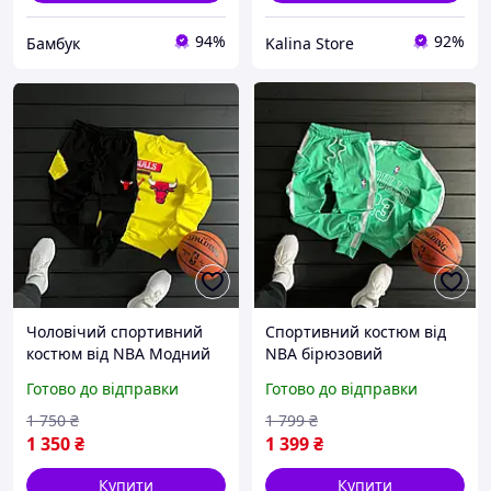
94%
92%
Бамбук
Kalina Store
Чоловічий спортивний
Спортивний костюм від
костюм від NBA Модний
NBA бірюзовий
комплект жовтий світшот
Чоловічий комплект
Готово до відправки
Готово до відправки
і чорні штани з принтом
світшот і штани з
Повсякденний костюм
принтом Стильний
1 750
₴
1 799
₴
весняний осінній
повсякденний костюм
1 350
₴
1 399
₴
весняний осінній
Купити
Купити