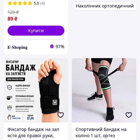
5.0
(4)
Наколінник ортопедичний
129
₴
89
₴
Купити
97%
𝐄-𝐒𝐡𝐨𝐩𝐢𝐧𝐠
Фіксатор бандаж на зап
Спортивний бандаж на
ястя для правої руки,
коліно 1 шт, ортез