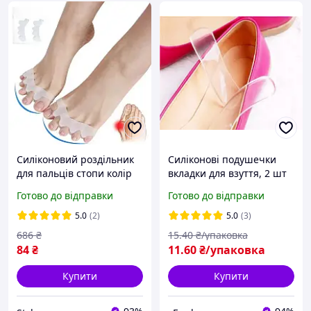
Силіконовий роздільник
Силіконові подушечки
для пальців стопи колір
вкладки для взуття, 2 шт
білий 1 пара. Коректор
Готово до відправки
Готово до відправки
роздільник для пальців
ніг
5.0
(2)
5.0
(3)
686
₴
15
.40
₴/упаковка
84
₴
11
.60
₴/упаковка
Купити
Купити