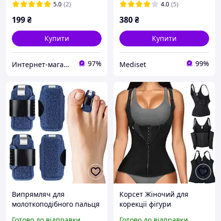
звищувач. кріплення L, 1
5.0
(2)
4.0
(5)
шт.
199
₴
380
₴
Купити
Купити
97%
99%
Интернет-магазин "Ecopoint"
Mediset
Випрямляч для
Корсет Жіночий для
молоткоподібного пальця
корекції фігури
ноги, корректор пальця,
Моделюючий Пояс з
Готово до відправки
Готово до відправки