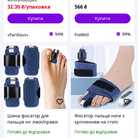
43
₴/упаковка
32
.30
₴/упаковка
566
₴
Купити
Купити
94%
99%
«Fardous»
FixWell
Шина-фіксатор для
Фіксатор пальця ноги з
пальців ніг лівої/правої
кріпленням на стопі
стопи у разі переломів,
Готово до відправки
Готово до відправки
ударів, розтягнень,