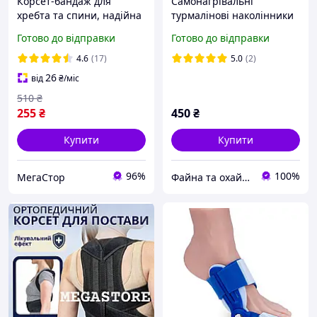
Корсет-бандаж для
Самонагрівальні
хребта та спини, надійна
турмалінові наколінники
ортопедична підтримка,
(2 шт) зігрівальні бандажі
Готово до відправки
Готово до відправки
виправлення постави і
для колінного суглоба
зменшення
4.6
(17)
5.0
(2)
навантаження, унісекс
26
від
₴
/міс
510
₴
255
₴
450
₴
Купити
Купити
96%
100%
МегаСтор
Файна та охайна