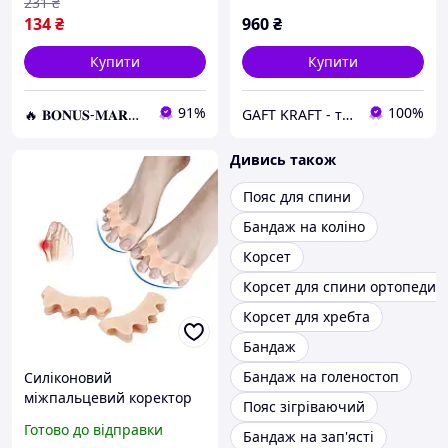
231
₴
134
₴
960
₴
Купити
Купити
91%
100%
🔥 𝐁𝐎𝐍𝐔𝐒-𝐌𝐀𝐑𝐊𝐄𝐓 🔥 – Трендові товари по найкращім цінам
GAFT KRAFT - творческий та побутовий магазин
Дивись також
Пояс для спини
Бандаж на коліно
Корсет
Корсет для спини ортопеди
Корсет для хребта
Бандаж
Бандаж на голеностоп
Силіконовий
міжпальцевий коректор
Пояс зігріваючий
роздільник пальців Hallux
Готово до відправки
Бандаж на зап'ясті
Valgus Beige