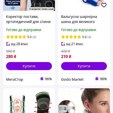
Коректор постави,
Вальгусна шарнірна
ортопедичний для спини
шина для великого
і хребта,
пальця ноги від кісточки
Готово до відправки
Готово до відправки
підтримувальний корсет
на стопі коректор
для вирівнювання
ортопедичний бандаж
5.0
(4)
5.0
(4)
постави, запобігання
28
21
від
₴
/міс
від
₴
/міс
сутулості
560
₴
420
₴
280
₴
210
₴
Купити
Купити
96%
98%
МегаСтор
Gvido Market