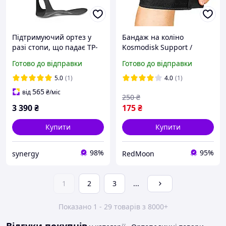
Підтримуючий ортез у
Бандаж на коліно
разі стопи, що падає TP-
Kosmodisk Support /
2102 Orliman
Наколінник-фіксатор
Готово до відправки
Готово до відправки
колінного суглоба / Ортез
на коліно
5.0
(1)
4.0
(1)
565
від
₴
/міс
250
₴
3 390
₴
175
₴
Купити
Купити
98%
95%
synergy
RedMoon
1
2
3
...
Показано 1 - 29 товарів з 8000+