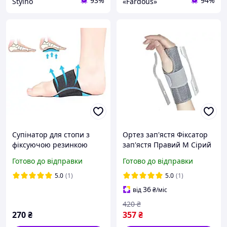
93%
94%
Stylno
«Fardous»
Супінатор для стопи з
Ортез зап'ястя Фіксатор
фіксуючою резинкою
зап'ястя Правий М Сірий
(2шт)
Готово до відправки
Готово до відправки
5.0
(1)
5.0
(1)
36
від
₴
/міс
420
₴
270
₴
357
₴