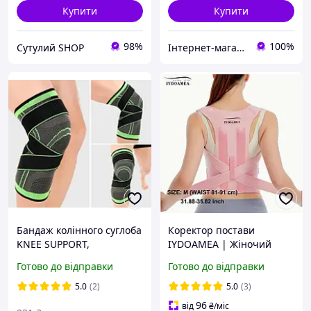
Купити
Купити
98%
100%
Сутулий SHOP
Інтернет-магазин медтехніки "Орто-Сфера"
Бандаж колінного суглоба
Коректор постави
KNEE SUPPORT,
IYDOAMEA | Жіночий
Наколінник, Фіксатор
корсет для вирівнювання
Готово до відправки
Готово до відправки
коліна
спини, підтримка хребта,
ортопедичний брейс
5.0
(2)
5.0
(3)
96
від
₴
/міс