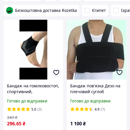
Безкоштовна доставка Rozetka
Єгипет
Ізра
Бандаж на гомілковостоп,
Бандаж пов'язка Дезо на
спортивний,
плечовий суглоб
посттравматичний,
фіксуючий
Готово до відправки
Готово до відправки
фіксатор
гомілковостопного
5.0
(3)
4.9
(7)
суглоба
349
₴
296
.65
₴
1 100
₴