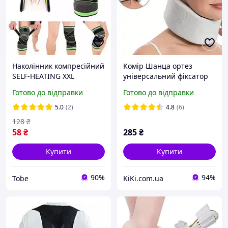
Наколінник компресійний
Комір Шанца ортез
SELF-HEATING XXL
універсальний фіксатор
Зелений Лучшая цена
на шию, сірий
Готово до відправки
Готово до відправки
5.0
(2)
4.8
(6)
128
₴
58
₴
285
₴
Купити
Купити
90%
94%
Tobe
KiKi.com.ua