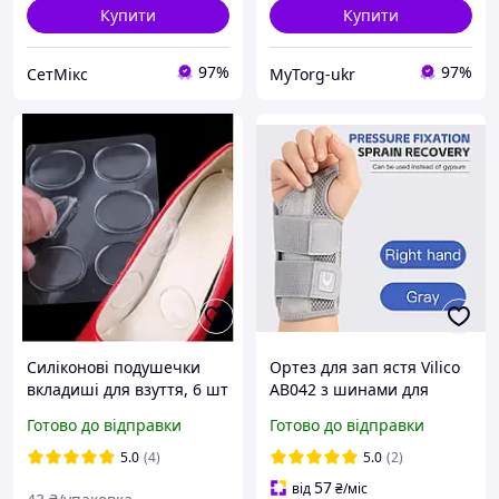
Купити
Купити
97%
97%
СетМікс
MyTorg-ukr
Силіконові подушечки
Ортез для зап ястя Vilico
вкладиші для взуття, 6 шт
AB042 з шинами для
правої руки L/XL Сірий
Готово до відправки
Готово до відправки
5.0
(4)
5.0
(2)
57
від
₴
/міс