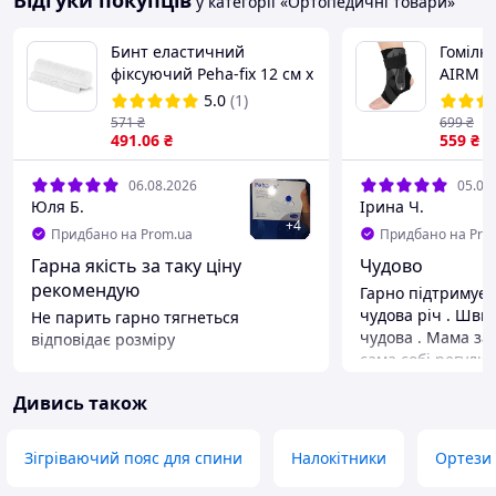
Відгуки покупців
у категорії «Ортопедичні товари»
Бинт еластичний
Гомілк
фіксуючий Peha-fix 12 см х
AIRM H
4 м 20 шт, без
пласти
5.0
(1)
індивідуальної упаковки
(7992)
571
₴
699
₴
491
.06
₴
559
₴
06.08.2026
05.08
Юля Б.
Ірина Ч.
+
4
Придбано на Prom.ua
Придбано на Pro
Гарна якість за таку ціну
Чудово
рекомендую
Гарно підтримує,
чудова річ . Швидка
Не парить гарно тягнеться
чудова . Мама за
відповідає розміру
сама собі регулює
Переваги
бандаж . Немає т
Якість відмінна
Дивись також
Рекомендую .
Переваги
Підтримує та рег
Зігріваючий пояс для спини
Налокітники
Ортези
Недоліки