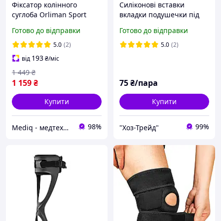
Фіксатор колінного
Силіконові вставки
суглоба Orliman Sport
вкладки подушечки під
OS6211 Orliman
п'яту універсальні
Готово до відправки
Готово до відправки
5.0
(2)
5.0
(2)
193
від
₴
/міс
1 449
₴
1 159
₴
75
₴/пара
Купити
Купити
98%
99%
Mediq - медтехніка товари для здоров'я
"Хоз-Трейд"