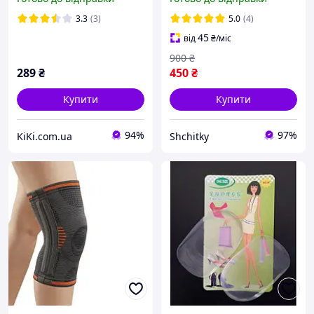
шина на палець
ефектом сауни Мадонна
3.3
(3)
5.0
(4)
45
від
₴
/міс
900
₴
289
₴
450
₴
Купити
Купити
94%
97%
KiKi.com.ua
Shchitky