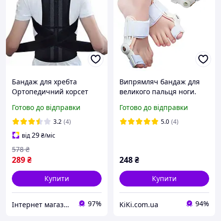
Бандаж для хребта
Випрямляч бандаж для
Ортопедичний корсет
великого пальця ноги.
для дітей Стабілізатор
Корректор косточки на
Готово до відправки
Готово до відправки
спини для підтримки
нозі
постави пояс PMX
3.2
(4)
5.0
(4)
29
від
₴
/міс
578
₴
289
₴
248
₴
Купити
Купити
97%
94%
Інтернет магазин "Eleven"
KiKi.com.ua