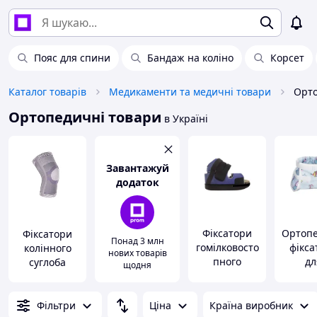
Пояс для спини
Бандаж на коліно
Корсет
Каталог товарів
Медикаменти та медичні товари
Орто
Ортопедичні товари
в Україні
Завантажуй
додаток
Фіксатори
Ортопе
Фіксатори
Понад 3 млн
гомілковосто
фікса
колінного
нових товарів
пного
дл
суглоба
щодня
суглоба
новона
ни
Фільтри
Ціна
Країна виробник