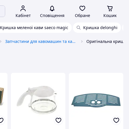
Кабінет
Сповіщення
Обране
Кошик
Кришка меленої кави saeco magic
Кришка delonghi
Запчастини для кавомашин та кавомолок
Оригінальна кришка