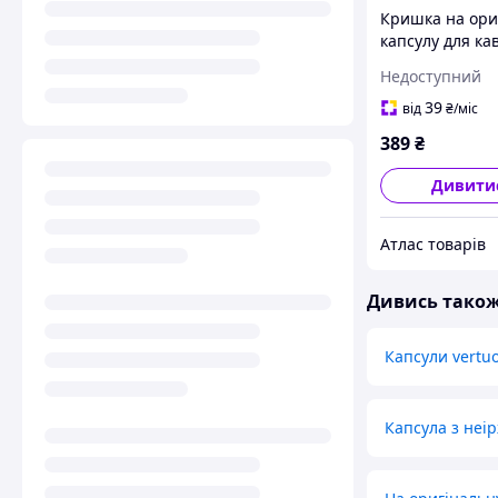
Кришка на ори
капсулу для ка
Nespresso Vert
Недоступний
Vertuoline від I
39
від
₴
/міс
389
₴
Дивити
Атлас товарів
Дивись тако
Капсули vertu
Капсула з неірж