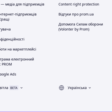
 — медіа для підприємців
Content right protection
інтернет-підприємців
Відгуки про prom.ua
Кращі
Допомога Силам оборони
тувача
(Volonter by Prom)
нфіденційності
оти на маркетплейсі
ограма електронний
с PROM
oogle Ads
вітла
Українська
BETA