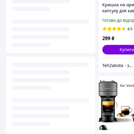
Кришка на ори
капсулу для ка
Nespresso Vert
Готово до відп
Vertuoline від I
4.5
299
₴
Купит
TehZabota - запчастини та аксесуари до побутової техніки