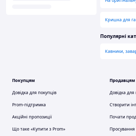
На оригінальн
Кришка для га
Популярні кат
Кавники, зава
Покупцям
Продавцям
Довідка для покупців
Довідка для
Prom-підтримка
Створити ін
Акційні пропозиції
Почати прод
Що таке «Купити з Prom»
Просування в