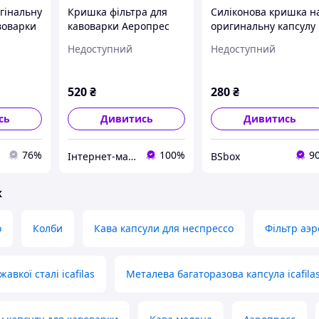
гінальну
Кришка фільтра для
Силіконова кришка н
воварки
кавоварки Аеропрес
оригинальну капсулу
uo Next,
(Aeropress ®)
для кавоварки
Недоступний
Недоступний
Cafilas
Оригінальна США Usa
Nespresso Vertuo
(ручна кавоварка
SLBNESVER001
Аеропрес)
520
₴
280
₴
сь
Дивитись
Дивитись
76%
100%
9
Інтернет-магазин "Кофе-Чашка" м. Харків
BSbox
ж
o
Колби
Кава капсули для неспрессо
Фільтр аэ
авкої сталі icafilas
Металева багаторазова капсула icafila