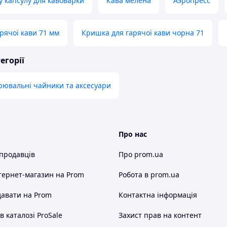
у капсулу для кавоварки
Кава мелена
Аэропресс
рячої кави 71 мм
Кришка для гарячої кави чорна 71
егорії
рювальні чайники та аксесуари
Про нас
 продавців
Про prom.ua
тернет-магазин
на Prom
Робота в prom.ua
авати на Prom
Контактна інформація
 каталозі ProSale
Захист прав на контент