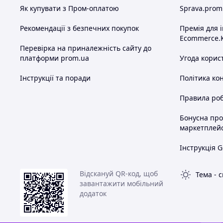
Як купувати з Пром-оплатою
Sprava.prom
Рекомендації з безпечних покупок
Премія для 
Ecommerce.
Перевірка на приналежність сайту до
платформи prom.ua
Угода корис
Інструкції та поради
Політика ко
Правила роб
Бонусна пр
маркетплей
Інструкція G
Відскануй QR-код, щоб
Тема
-
с
завантажити мобільний
додаток