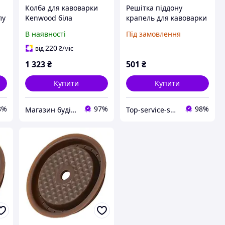
Колба для кавоварки
Решітка піддону
лу
Kenwood біла
крапель для кавоварки
KW668577 - з кришкою,
Delonghi 6032105000,
В наявності
Під замовлення
,
запасна, оригінальна
6032111700
220
від
₴
/міс
1 323
₴
501
₴
Купити
Купити
8%
97%
98%
Магазин будівельних матеріалів "БУДУЄМО РАЗОМ"
Top-service-shop