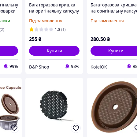
гінальну
Багаторазова кришка
Багаторазова кришка
воварки
на оригінальну капсулу
на оригінальну капсу
uo Next,
для кавоварки
для кавоварки
равки
Під замовлення
Під замовлення
Cafilas
Nespresso Vertuo Next,
Nespresso Vertuo Next
Vertuoline від ICafilas
Vertuoline від ICafilas
(2)
1.0
(1)
NEW!
255
₴
280
.50
₴
и
Купити
Купити
99%
98%
9
D&P Shop
KotelOK