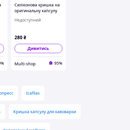
а
Силіконова кришка на
оригинальну капсулу
для кавоварки
Недоступний
Nespresso Vertuo
SLBNESVER001
280
₴
Дивитись
0%
95%
Multi-shop
ропресс
Icafilas
s
Кришка капсулу для кавоварки