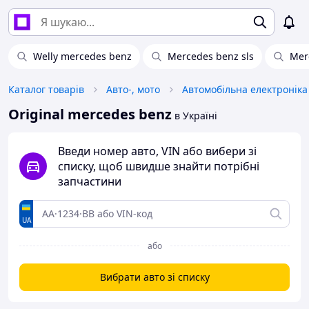
Welly mercedes benz
Mercedes benz sls
Mer
Каталог товарів
Авто-, мото
Автомобільна електроніка
Original mercedes benz
в Україні
Введи номер авто, VIN або вибери зі
списку, щоб швидше знайти потрібні
запчастини
UA
або
Вибрати авто зі списку