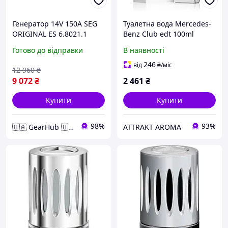
Генератор 14V 150А SEG
Туалетна вода Mercedes-
ORIGINAL ES 6.8021.1
Benz Club edt 100ml
ORIGINAL для Чоловіків
Готово до відправки
В наявності
246
від
₴
/міс
12 960
₴
9 072
₴
2 461
₴
Купити
Купити
98%
93%
🇺🇦 GearHub 🇺🇦
ATTRAKT AROMA