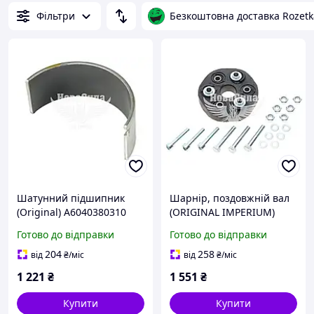
Фільтри
Безкоштовна доставка Rozetk
Шатунний підшипник
Шарнір, поздовжній вал
(Original) A6040380310
(ORIGINAL IMPERIUM)
MERCEDES-BENZ
2460 MERCEDES-BENZ
Готово до відправки
Готово до відправки
204
258
від
₴
/міс
від
₴
/міс
1 221
₴
1 551
₴
Купити
Купити