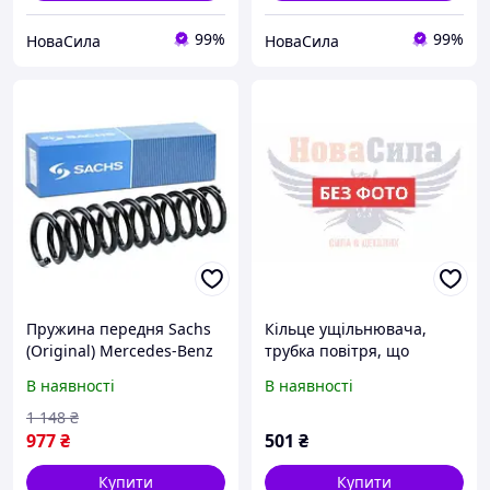
99%
99%
НоваСила
НоваСила
Пружина передня Saсhs
Кільце ущільнювача,
(Original) Mercedes-Benz
трубка повітря, що
w124, Мерседес-Бенз
нагнітається (Original)
В наявності
В наявності
в124 1985- #997109
0199977545 MERCEDES-
UACPKVG2
BENZ (0199977545)
1 148
₴
,0199977545,0199977545|
977
₴
501
₴
Купити
Купити