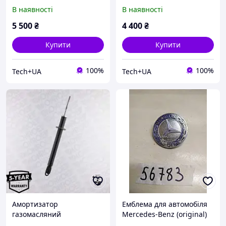
1000A R+ Євро
R+ Євро (08S08P3L33A)
В наявності
В наявності
(11S11P1LB5AG) Start-Stop
Start-Stop для автомобілів
для автомобілів BMW,
BMW, Audi, Mercedes-
5 500
₴
4 400
₴
Audi, Mercedes-Benz,
Benz, Vol
Купити
Купити
100%
100%
Tech+UA
Tech+UA
Амортизатор
Емблема для автомобіля
газомасляний
Mercedes-Benz (original)
ORIGINAL/MERCEDES E-
000056783