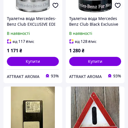
Туалетна вода Mercedes-
Туалетна вода Mercedes
Benz Club EXCLUSIVE EDI
Benz Club Black Exclusive
edt 20ml ORIGINAL для
Edi edt 20ml ORIGINAL
В наявності
В наявності
Чоловіків
для Чоловіків
117
128
від
₴
/міс
від
₴
/міс
1 171
₴
1 280
₴
Купити
Купити
93%
93%
ATTRAKT AROMA
ATTRAKT AROMA