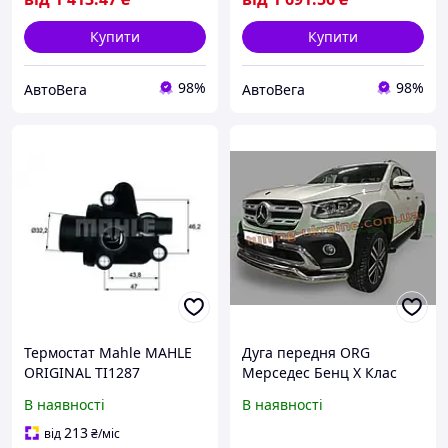
Купити
Купити
98%
98%
АвтоВега
АвтоВега
Термостат Mahle MAHLE
Дуга передня ORG
ORIGINAL TI1287
Мерседес Бенц Х Клас
MERCEDES-BENZ A-CLASS
2016+ Захист переднього
В наявності
В наявності
(W168), MERCEDES-BENZ
бампера Original
A-CLASS (W168),
MERCEDES-BENZ X-CLASS
213
від
₴
/міс