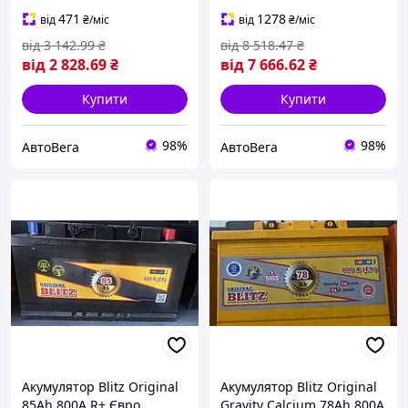
(W461), MERCEDES-BENZ
(W203), MERCEDES-BENZ
SPRINTER 2-t фургон (901,
C-CLASS (W203),
471
1278
від
₴
/міс
від
₴
/міс
MERCEDES-BENZ
від
3 142
.99
₴
від
8 518
.47
₴
від
2 828
.69
₴
від
7 666
.62
₴
Купити
Купити
98%
98%
АвтоВега
АвтоВега
Акумулятор Blitz Original
Акумулятор Blitz Original
85Ah 800A R+ Євро
Gravity Calcium 78Ah 800A