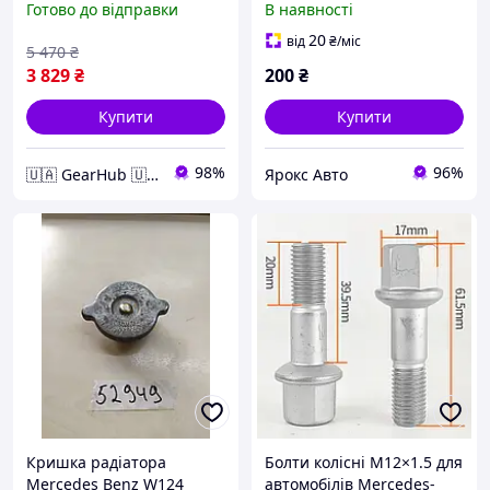
Готово до відправки
В наявності
CLASS (W211) 02-09 REAR *
43137
20
від
₴
/міс
5 470
₴
3 829
₴
200
₴
Купити
Купити
98%
96%
🇺🇦 GearHub 🇺🇦
Ярокс Авто
Кришка радіатора
Болти колісні M12×1.5 для
Mercedes Benz W124
автомобілів Mercedes-