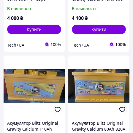
(08S09P1LB4AG) для
R+ Євро (08S08PSL8AA)
В наявності
В наявності
автомобілів Audi, BMW,
Start-Stop для автомобілів
Mercedes-Benz,
BMW, Audi, Mercedes-
4 000
₴
4 100
₴
Volkswagen, Opel,
Benz, Vol
Renault, Pe
Купити
Купити
100%
100%
Tech+UA
Tech+UA
Акумулятор Blitz Original
Акумулятор Blitz Original
Gravity Calcium 110Ah
Gravity Calcium 80Ah 820A