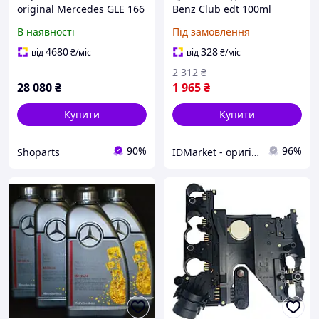
original Mercedes GLE 166
Benz Club edt 100ml
(з блоками)
ORIGINAL TESTER для
В наявності
Під замовлення
Чоловіків
4680
328
від
₴
/міс
від
₴
/міс
2 312
₴
28 080
₴
1 965
₴
Купити
Купити
90%
96%
Shoparts
IDMarket - оригінальна парфумерія