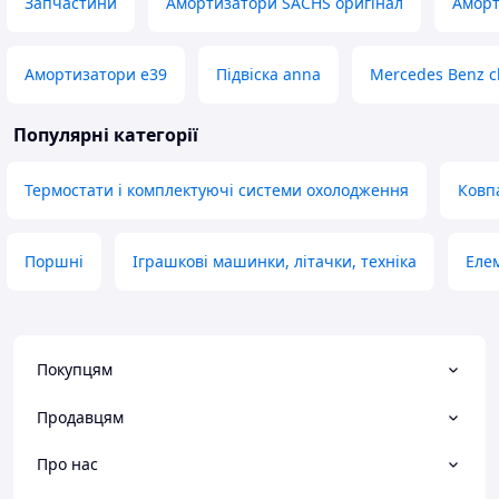
Запчастини
Амортизатори SACHS оригінал
Аморт
Амортизатори е39
Підвіска anna
Mercedes Benz cl
Популярні категорії
Термостати і комплектуючі системи охолодження
Ковпа
Поршні
Іграшкові машинки, літачки, техніка
Еле
Покупцям
Продавцям
Про нас