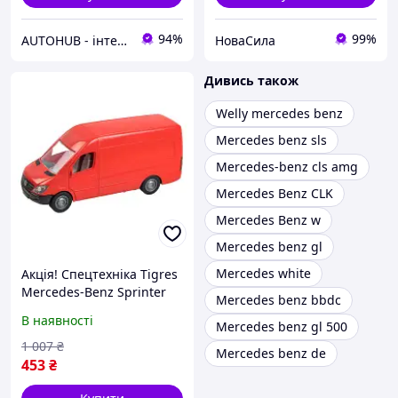
94%
99%
AUTOHUB - інтернет-магазин автозапчастин
НоваСила
Дивись також
Welly mercedes benz
Mercedes benz sls
Mercedes-benz cls amg
Mercedes Benz CLK
Mercedes Benz w
Mercedes benz gl
Mercedes white
Акція! Спецтехніка Tigres
Mercedes-Benz Sprinter
Mercedes benz bbdc
вантажний (червоний)
В наявності
Mercedes benz gl 500
(39652) - За кращою
ціною!
1 007
₴
Mercedes benz de
453
₴