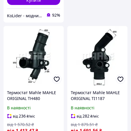
Купити
92%
KoLider - модний магазин
Термостат Mahle MAHLE
Термостат Mahle MAHLE
ORIGINAL TH480
ORIGINAL TI1187
MERCEDES-BENZ A-CLASS
MERCEDES-BENZ A-CLASS
В наявності
В наявності
(W169), MERCEDES-BENZ
(W168), MERCEDES-BENZ
A-CLASS (W169),
A-CLASS (W168),
236
282
від
₴
/міс
від
₴
/міс
MERCEDES-BENZ
від
1 570
.52
₴
від
1 879
.51
₴
від
1 413
.47
₴
від
1 691
.56
₴