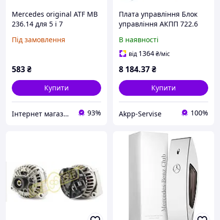
Mercedes original ATF MB
Плата управління Блок
236.14 для 5 і 7
управління АКПП 722.6
ступінчастих АКПП MB A
Mercedes-
Під замовлення
В наявності
001 989 68 03 Масло
Benz1402701161 Original
трансмісійне
1364
від
₴
/міс
583
₴
8 184
.37
₴
Купити
Купити
93%
100%
Інтернет магазин OKmarket
Akpp-Servise