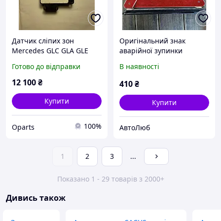
Датчик сліпих зон
Оригінальний знак
Mercedes GLC GLA GLE
аварійної зупинки
GLS CLS E-CLASS 2011-
Mercedes-Benz W211
Готово до відправки
В наявності
2025 б/у ORIGINAL
12 100
₴
410
₴
Купити
Купити
100%
Oparts
АвтоЛюб
1
2
3
...
Показано 1 - 29 товарів з 2000+
Дивись також