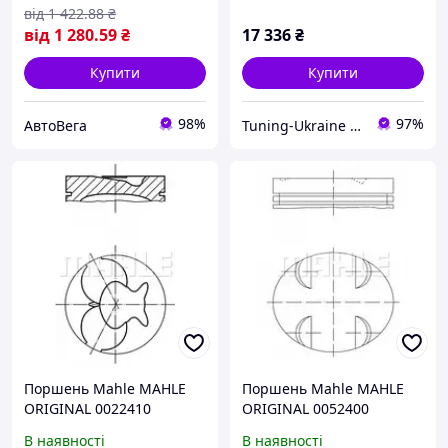
2016+
від
1 422
.88
₴
від
1 280
.59
₴
17 336
₴
Купити
Купити
98%
97%
АвтоВега
Tuning-Ukraine - інтернет магазин для тюнінгу автомобілів
Поршень Mahle MAHLE
Поршень Mahle MAHLE
ORIGINAL 0022410
ORIGINAL 0052400
MERCEDES-BENZ G-CLASS
MERCEDES-BENZ C-CLASS
В наявності
В наявності