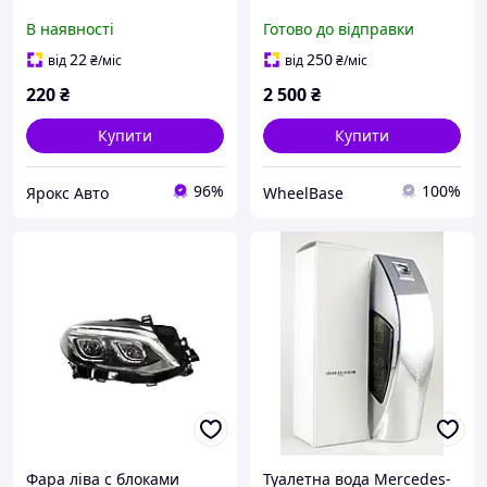
(original) 000052949
Benz SLK, CLK Original
В наявності
Готово до відправки
(комплект 20 шт)
22
250
від
₴
/міс
від
₴
/міс
220
₴
2 500
₴
Купити
Купити
96%
100%
Ярокс Авто
WheelBase
Фара ліва с блоками
Туалетна вода Mercedes-