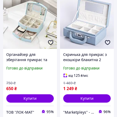
Органайзер для
Скринька для прикрас з
зберігання прикрас та
екошкіри блакитна 2
аксесуарів двоярусний 20
яруси 24x16x9.5 см із
Готово до відправки
Готово до відправки
см х 15 см х 10 см
кодовим замком
Блакитний
Органайзер для біжутерії
125
від
₴
/міс
750
₴
1 469
₴
650
₴
1 249
₴
Купити
Купити
95%
96%
ТОВ "ЛОК-MAT"
"Marketpleys" - перетворюйте свої бажання на реальність на нашому маркетплейсі!