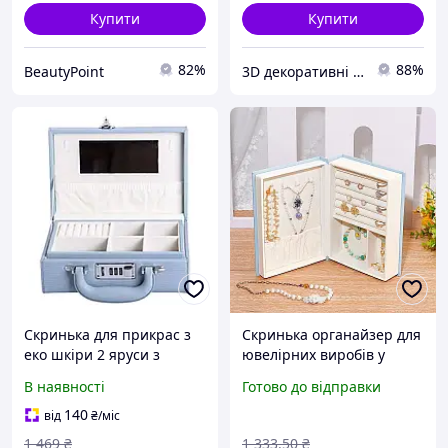
Купити
Купити
82%
88%
BeautyPoint
3D декоративні панелі
Скринька для прикрас з
Скринька органайзер для
еко шкіри 2 яруси з
ювелірних виробів у
кодовим замком
формі книги стильний
В наявності
Готово до відправки
органайзер для
аксесуар для прикрас і
ювелірних виробів HP-5-
коштовностей FLAME
140
від
₴
/міс
24BL
1 469
₴
1 333
.50
₴