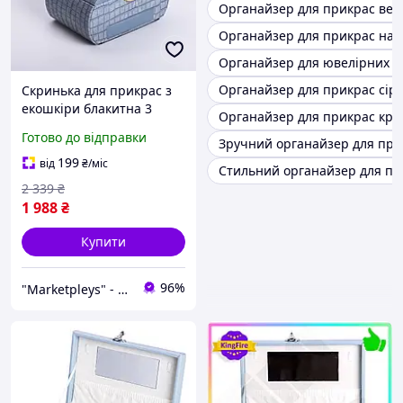
Органайзер для прикрас вел
Органайзер для прикрас на з
Органайзер для ювелірних п
Органайзер для прикрас сіро
Скринька для прикрас з
екошкіри блакитна 3
Органайзер для прикрас кру
яруси із замком
Готово до відправки
Зручний органайзер для при
органайзер 24×17×18 см
Велюр дзеркало
199
від
₴
/міс
Стильний органайзер для пр
2 339
₴
1 988
₴
Купити
96%
"Marketpleys" - перетворюйте свої бажання на реальність на нашому маркетплейсі!