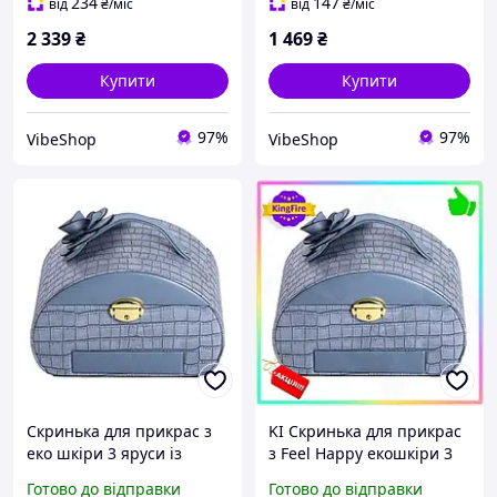
ювелірних виробів (VS)
234
147
від
₴
/міс
від
₴
/міс
2 339
₴
1 469
₴
Купити
Купити
97%
97%
VibeShop
VibeShop
Скринька для прикрас з
KI Скринька для прикрас
еко шкіри 3 яруси із
з Feel Happy екошкіри 3
замком органайзер для
яруси органайзер для
Готово до відправки
Готово до відправки