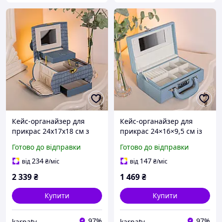
Кейс-органайзер для
Кейс-органайзер для
прикрас 24х17х18 см з
прикрас 24×16×9,5 см із
екошкіри з дзеркалом і 6
кодовим замком, синій, 12
Готово до відправки
Готово до відправки
відсіками для зберігання
відсіків, валізка
234
147
від
₴
/міс
від
₴
/міс
2 339
₴
1 469
₴
Купити
Купити
97%
97%
karpaty
karpaty