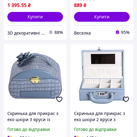
1 395
.55
₴
889
₴
Купити
Купити
88%
95%
3D декоративні панелі
Веселка
Скринька для прикрас з
Скринька для прикрас з
еко шкіри 3 яруси із
еко шкіри 2 яруси з
замком органайзер для
кодовим замком
Готово до відправки
Готово до відправки
ювелірних виробів (VS)
органайзер для