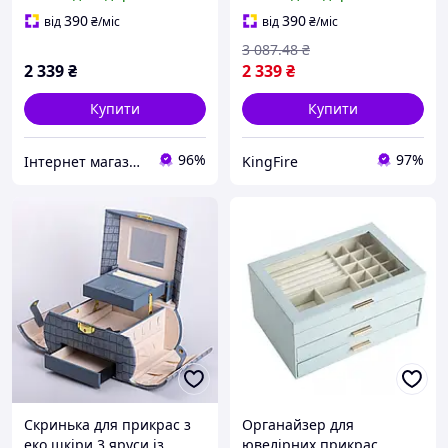
ювелірних виробів HP-5-
біжутерії із замком та
21BL
дзеркалом FIR41_R
390
390
від
₴
/міс
від
₴
/міс
3 087
.48
₴
2 339
₴
2 339
₴
Купити
Купити
96%
97%
Інтернет магазин Маячок
KingFire
Скринька для прикрас з
Органайзер для
еко шкіри 3 яруси із
ювелірних прикрас,