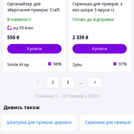
Органайзер для
Скринька для прикрас з
зберігання прикрас Craft
еко шкіри 3 яруси із
JW/RNG12.GN
замком органайзер для
В наявності
Готово до відправки
ювелірних виробів HP-5-
21BL
55
від
₴
/міс
550
₴
2 339
₴
Купити
Купити
98%
97%
Smile.Krop
2you
1
2
3
...
Показано 1 - 29 товарів з 3000+
Дивись також
Шкатулка для прикрас дорожні
Скринька для прикрас