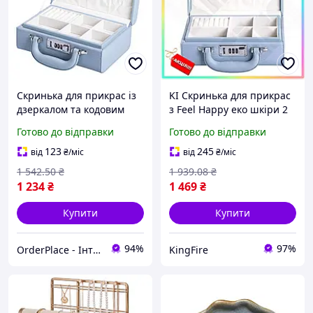
Скринька для прикрас із
KI Скринька для прикрас
дзеркалом та кодовим
з Feel Happy еко шкіри 2
замком Органайзер
яруси із замком
Готово до відправки
Готово до відправки
валіза для зберігання
органайзер для біжутерії
біжутерії та годинників
блакитна для зберіганн
123
245
від
₴
/міс
від
₴
/міс
FIR41_R
1 542
.50
₴
1 939
.08
₴
1 234
₴
1 469
₴
Купити
Купити
94%
97%
OrderPlace - Інтернет-магазин товарів для дому
KingFire