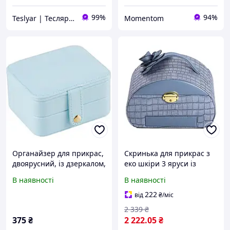
99%
94%
Teslyar | Тесляр | Все для дому | Подарунки | Гурт
Momentom
Органайзер для прикрас,
Скринька для прикрас з
двоярусний, із дзеркалом,
еко шкіри 3 яруси із
11×9×5,8 см, блакитний
замком органайзер для
В наявності
В наявності
ювелірних виробів HP-5-
21BL
222
від
₴
/міс
2 339
₴
375
₴
2 222
.05
₴