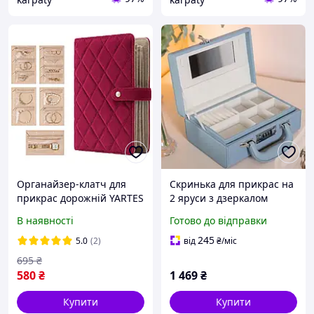
Органайзер-клатч для
Скринька для прикрас на
прикрас дорожній YARTES
2 яруси з дзеркалом
велюр 21.5х15х4 см Бордо
24х16х9,5 см Кейс-
В наявності
Готово до відправки
органайзер з еко шкіри
синій
245
5.0
(2)
від
₴
/міс
695
₴
580
₴
1 469
₴
Купити
Купити