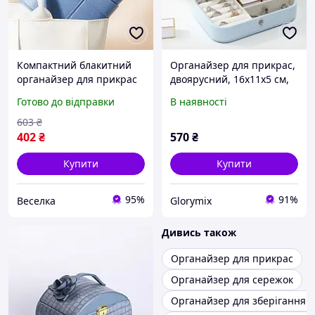
Компактний блакитний
Органайзер для прикрас,
органайзер для прикрас
двоярусний, 16х11х5 см,
16x14x4,5 см для сережок
Блакитний
Готово до відправки
В наявності
і брощів FLAME
603
₴
402
₴
570
₴
Купити
Купити
95%
91%
Веселка
Glorymix
Дивись також
Органайзер для прикрас
Органайзер для сережок
Органайзер для зберігання 