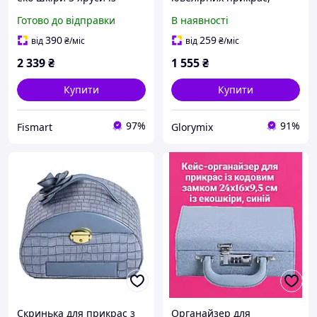
замком органайзер для
скринька з висувними
Готово до відправки
В наявності
ювелірних виробів
ящиками, 26,5х18х13,5
24х17х18 см, синій
см, Блакитний
390
259
від
₴
/міс
від
₴
/міс
2 339
₴
1 555
₴
Купити
Купити
97%
91%
Fismart
Glorymix
Скринька для прикрас з
Органайзер для