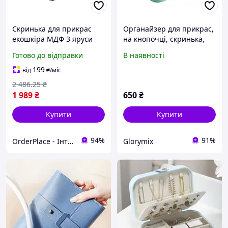
Скринька для прикрас
Органайзер для прикрас,
екошкіра МДФ 3 яруси
на кнопочці, скринька,
велюрове покриття замок
Блакитний, 17х12х6 см
Готово до відправки
В наявності
бокс для кілець сережок
біжутерії і під біжутерію
199
від
₴
/міс
Синя
2 486
.25
₴
1 989
₴
650
₴
Купити
Купити
94%
91%
OrderPlace - Інтернет-магазин товарів для дому
Glorymix