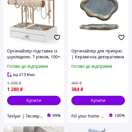
Органайзер-підставка із
Органайзер для прикрас
шухлядкою, 7 рівнів, 100+
| Керамічна декоративна
місць Yartes для прикрас
підставка для дрібниць
Готово до відправки
Готово до відправки
та біжутерії метал/
блакитного кольору
дерево/велюр 20,5х25,5
213
від
₴
/міс
см Білий
1 398
₴
480
₴
1 280
₴
384
₴
Купити
Купити
99%
100%
Teslyar | Тесляр | Все для дому | Подарунки | Гурт
Fill your home | Комфорт та затишок для кожного дому