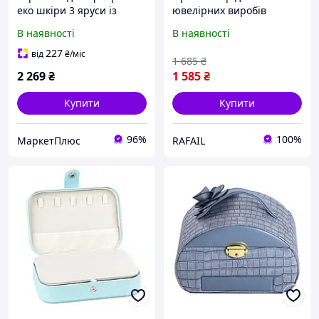
еко шкіри 3 яруси із
ювелірних виробів
замком органайзер для
Скринька для прикрас з
В наявності
В наявності
ювелірних виробів HP-5-
екошкіри 2 яруси з
21BL
кодовим замком
227
від
₴
/міс
1 685
₴
2 269
₴
1 585
₴
Купити
Купити
96%
100%
МаркетПлюс
RAFAIL