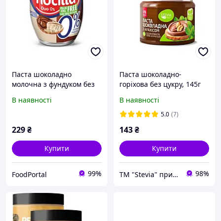
Паста шоколадно
Паста шоколадно-
молочна з фундуком без
горіхова без цукру, 145г
цукру Nocilla 0% palm oil
В наявності
В наявності
free 190 г
5.0
(7)
229
₴
143
₴
Купити
Купити
99%
98%
FoodPortal
ТМ "Stevia" природная сладость (ФОП Думенко А.А.)