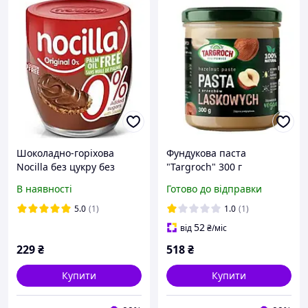
Шоколадно-горіхова
Фундукова паста
Nocilla без цукру без
"Targroch" 300 г
пальмової олії без
В наявності
Готово до відправки
глютена 190 г Іспанія
5.0
(1)
1.0
(1)
52
від
₴
/міс
229
₴
518
₴
Купити
Купити