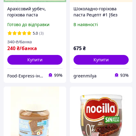
Арахісовий урбеч,
Шоколадно-горіхова
горіхова паста
паста Рецепт #1 [без
натуральна (без цукру)
цукру] 150 г ТМ
Готово до відправки
В наявності
540г
sisterschocolate
5.0
(3)
340
₴/банка
240
₴/банка
675
₴
Купити
Купити
99%
93%
Food-Express-інтернет магазин горіхів та сухофруктів оптом та в роздріб
greenmilya