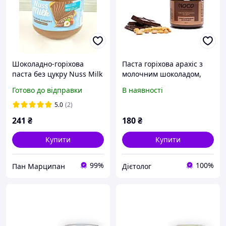
Шоколадно-горіхова
Паста горіхова арахіс з
паста без цукру Nuss Milk
молочним шоколадом,
350г Польща
без цукру NOCO, 200г
Готово до відправки
В наявності
5.0
(2)
241
₴
180
₴
Купити
Купити
99%
100%
Пан Марципан
Дієтолог