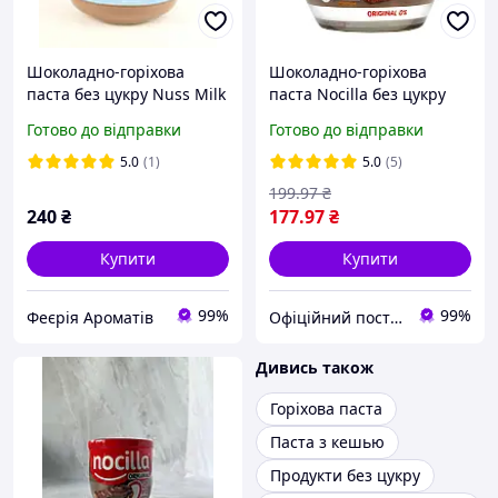
Шоколадно-горіхова
Шоколадно-горіхова
паста без цукру Nuss Milk
паста Nocilla без цукру
350 г Польща
190 г Іспанія
Готово до відправки
Готово до відправки
5.0
(1)
5.0
(5)
199
.97
₴
240
₴
177
.97
₴
Купити
Купити
99%
99%
Феєрія Ароматів
Офіційний постачальник товарів з Європи "Almaz"
Дивись також
Горіхова паста
Паста з кешью
Продукти без цукру