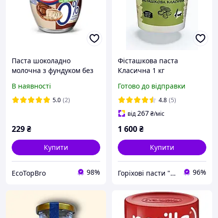
Паста шоколадно
Фісташкова паста
молочна з фундуком без
Класична 1 кг
цукру Nocilla 0% palm oil
В наявності
Готово до відправки
free 190 г
5.0
(2)
4.8
(5)
267
від
₴
/міс
229
₴
1 600
₴
Купити
Купити
98%
96%
EcoTopBro
Горіхові пасти "Honey Days"