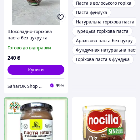
Паста з волоського горіха
Паста фундука
Натуральна горіхова паста
Турецька горіхова паста
Шоколадно-горіхова
паста без цукру та
Арахісова паста без цукру
глютена Nocilla Original
Готово до відправки
Фундучная натуральна паста
180 г
240
₴
Горіхова паста з фундука
Купити
99%
SaharOK Shop — магазин діа-товарів