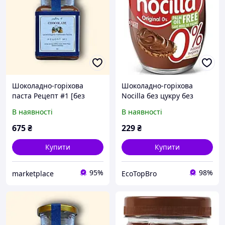
Шоколадно-горіхова
Шоколадно-горіхова
паста Рецепт #1 [без
Nocilla без цукру без
цукру] 150 г ТМ
пальмової олії без
В наявності
В наявності
sisterschocolate
глютена 190 г Іспанія
675
₴
229
₴
Купити
Купити
95%
98%
marketplace
EcoTopBro