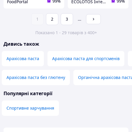
99%
99%
FoodPortal
ECOLOTOS Інтернет-магазин натуральних продуктів харчування
1
2
3
...
Показано 1 - 29 товарів з 400+
Дивись також
Арахісова паста
Арахісова паста для спортсменів
Арахісова паста без глютену
Органічна арахісова паст
Популярні категорії
Спортивне харчування