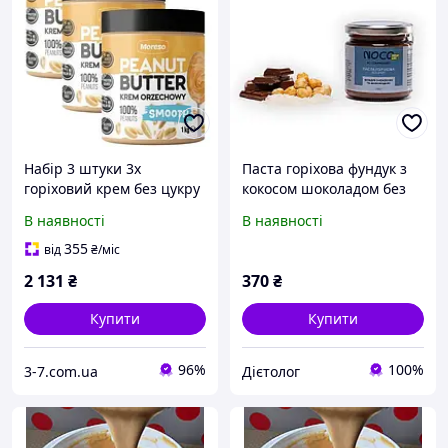
Набір 3 штуки 3x
Паста горіхова фундук з
горіховий крем без цукру
кокосом шоколадом без
1 кг масло арахісове
цукру NOCO, 200г
В наявності
В наявності
паста горіхова кето
Moreso
355
від
₴
/міс
2 131
₴
370
₴
Купити
Купити
96%
100%
3-7.com.ua
Дієтолог