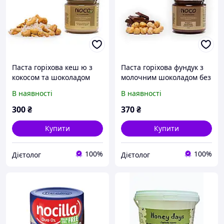
Паста горіхова кеш ю з
Паста горіхова фундук з
кокосом та шоколадом
молочним шоколадом без
без цукру NOCO, 200г
цукру NOCO, 200г
В наявності
В наявності
300
₴
370
₴
Купити
Купити
100%
100%
Дієтолог
Дієтолог