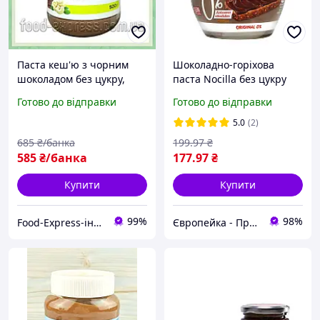
Паста кеш'ю з чорним
Шоколадно-горіхова
шоколадом без цукру,
паста Nocilla без цукру
500г
190 г Іспанія
Готово до відправки
Готово до відправки
5.0
(2)
685
₴/банка
199
.97
₴
585
₴/банка
177
.97
₴
Купити
Купити
99%
98%
Food-Express-інтернет магазин горіхів та сухофруктів оптом та в роздріб
Європейка - Продукти з Європи