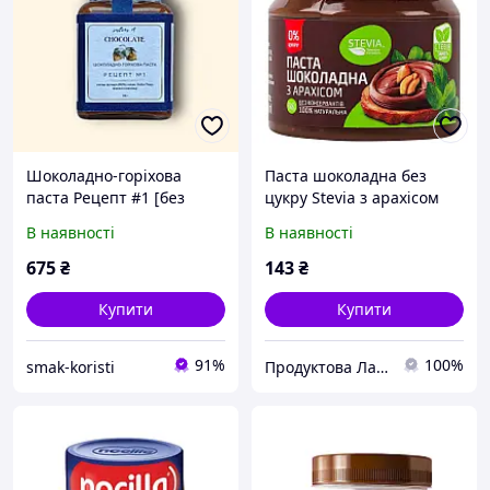
Шоколадно-горіхова
Паста шоколадна без
паста Рецепт #1 [без
цукру Stevia з арахісом
цукру] 150 г ТМ
145 г
В наявності
В наявності
sisterschocolate
675
₴
143
₴
Купити
Купити
91%
100%
smak-koristi
Продуктова Лавка