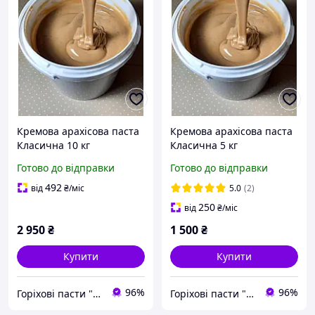
Кремова арахісова паста
Кремова арахісова паста
Класична 10 кг
Класична 5 кг
Готово до відправки
Готово до відправки
492
від
₴
/міс
5.0
(2)
250
від
₴
/міс
2 950
₴
1 500
₴
Купити
Купити
96%
96%
Горіхові пасти "Honey Days"
Горіхові пасти "Honey Days"