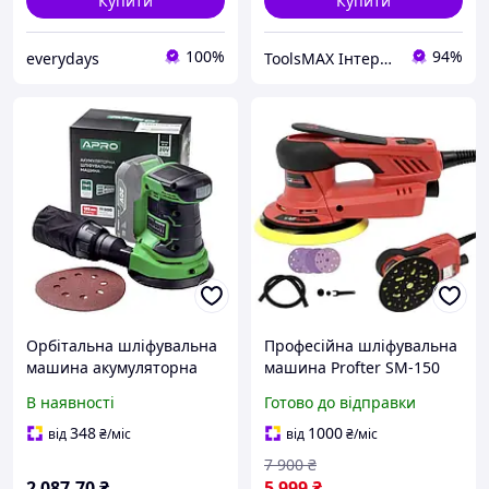
Купити
Купити
100%
94%
everydays
ToolsMAX Інтернет-магазин на максимум
Орбітальна шліфувальна
Професійна шліфувальна
машина акумуляторна
машина Profter SМ-150
APRO 895204 OS-20
150 мм хід 5 мм
В наявності
Готово до відправки
(125мм) без АКБ
орбітальна шліфувальна
машина
348
1000
від
₴
/міс
від
₴
/міс
7 900
₴
2 087
.70
₴
5 999
₴