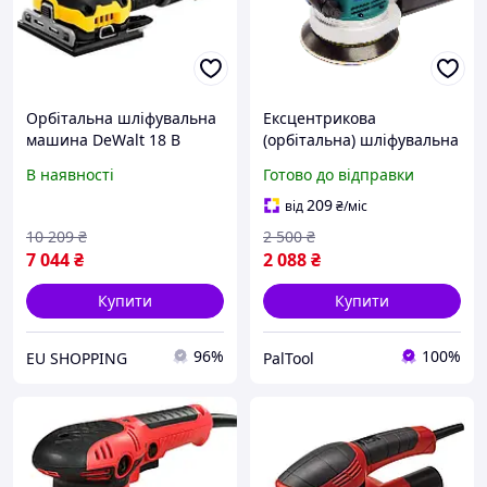
Орбітальна шліфувальна
Ексцентрикова
машина DeWalt 18 В
(орбітальна) шліфувальна
DCW200NT без
машина ЗЕНИТ ЗШО-600
В наявності
Готово до відправки
акумулятора та зарядного
2П Профи 125 і 150 мм.
пристрою
209
від
₴
/міс
(5054905284121)
10 209
₴
2 500
₴
7 044
₴
2 088
₴
Купити
Купити
96%
100%
EU SHOPPING
PalTool