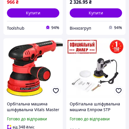
966
₴
2 326
.95
₴
Купити
Купити
94%
94%
Toolshub
Вінхозгруп
Орбітальна машина
Орбітальна шліфувальна
шліфувальна Vitals Master
машина Елпром STP
Os 30125Sv
ЕОШМ-125А
Готово до відправки
Готово до відправки
Ексцентрикова
потужність 300 Вт
348
від
₴
/міс