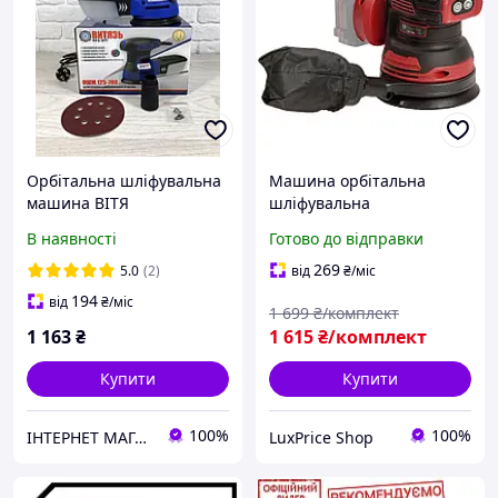
Орбітальна шліфувальна
Машина орбітальна
машина ВІТЯ
шліфувальна
ОШМ-125/700
акумуляторна Vitals
В наявності
Готово до відправки
Master Os 18125сv BL
243609
269
5.0
(2)
від
₴
/міс
194
від
₴
/міс
1 699
₴/комплект
1 163
₴
1 615
₴/комплект
Купити
Купити
100%
100%
ІНТЕРНЕТ МАГАЗИН БЕНЗО-ЕЛЕКТРО ІНСТРУМЄНТА
LuxPrice Shop