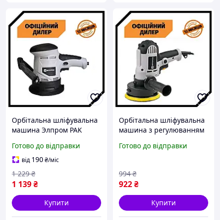
Орбітальна шліфувальна
Орбітальна шліфувальна
машина Элпром PAK
машина з регулюванням
ЭОШМ-125
оборотів ЕЛПРОМ
Готово до відправки
Готово до відправки
ЕОШМ-125А PAK
190
від
₴
/міс
1 229
₴
994
₴
1 139
₴
922
₴
Купити
Купити