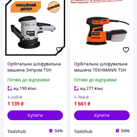
Орбітальна шліфувальна
Орбітальна шліфувальна
машина Элпром TSH
машина TEKHMANN TSH
ЭОШМ-125
TOS-1245 (450 Вт, 125 мм)
Готово до відправки
Готово до відправки
електрична мережева
для дому і майстерні
190
277
від
₴
/міс
від
₴
/міс
1 229
₴
1 700
₴
1 139
₴
1 661
₴
Купити
Купити
94%
94%
Toolshub
Toolshub