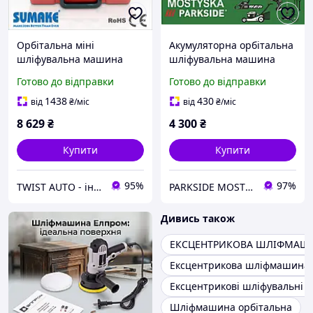
Орбітальна міні
Акумуляторна орбітальна
шліфувальна машина
шліфувальна машина
SUMAKE ST-7142K
PAESP 12-Li A1, 2 Ah,
Готово до відправки
Готово до відправки
акумуляторна
ексцентрикова шліфмаш
1438
430
від
₴
/міс
від
₴
/міс
парксайд
8 629
₴
4 300
₴
Купити
Купити
95%
97%
TWIST AUTO - інструмент за доступною ціною
PARKSIDE MOSTYSKA
Дивись також
ЕКСЦЕНТРИКОВА ШЛІФМАШ
Ексцентрикова шліфмашина 
Ексцентрикові шліфувальні
Шліфмашина орбітальна