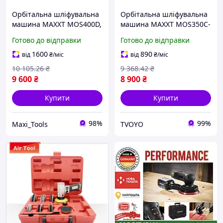
Орбітальна шліфувальна
Орбітальна шліфувальна
машина MAXXT MOS400D,
машина MAXXT MOS350C-
100x152х152 мм
5.0 (оберни - від 4000 до
Готово до відправки
Готово до відправки
(MOS400D) для роботи у
10000 об/хв)
кутах та важкодоступних
1600
890
від
₴
/міс
від
₴
/міс
місцях
10 105
.26
₴
9 368
.42
₴
9 600
₴
8 900
₴
Купити
Купити
98%
99%
Maxi_Tools
TVOYO