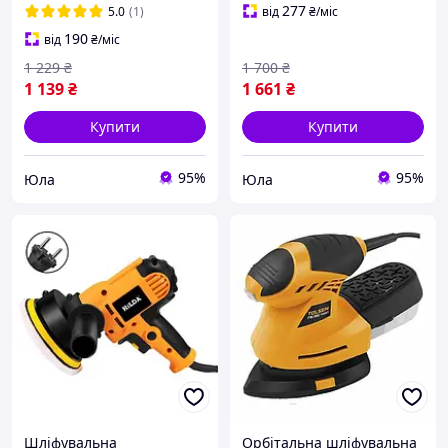
для дому і майстерні
277
5.0
(1)
від
₴
/міс
190
від
₴
/міс
1 229
₴
1 700
₴
1 139
₴
1 661
₴
Купити
Купити
95%
95%
Юла
Юла
Шліфувальна
Орбітальна шліфувальна