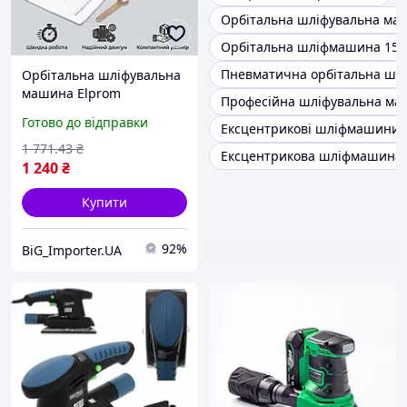
Орбітальна шліфувальна ма
Орбітальна шліфмашина 150
Пневматична орбітальна шл
Орбітальна шліфувальна
машина Elprom
Професійна шліфувальна м
ЕОШМ-125А 1000 Вт з
Готово до відправки
Ексцентрикові шліфмашини I
підтримкою обертів під
навантаженням для
1 771
.43
₴
Ексцентрикова шліфмашина 
фінішного шліфування
1 240
₴
Купити
92%
BiG_Importer.UA