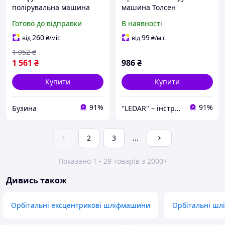
полірувальна машина
машина Толсен
орбітальна 125мм, Hilda
(потужність 200 Вт) Т-200
Готово до відправки
В наявності
DWE6401 buzyna
260
99
від
₴
/міс
від
₴
/міс
1 952
₴
1 561
₴
986
₴
Купити
Купити
91%
91%
Бузина
"LEDAR" – інструменти та обладнання для ремонту, будівництва і професійних завдань
1
2
3
...
Показано 1 - 29 товарів з 2000+
Дивись також
Орбітальні ексцентрикові шліфмашини
Орбітальні шл