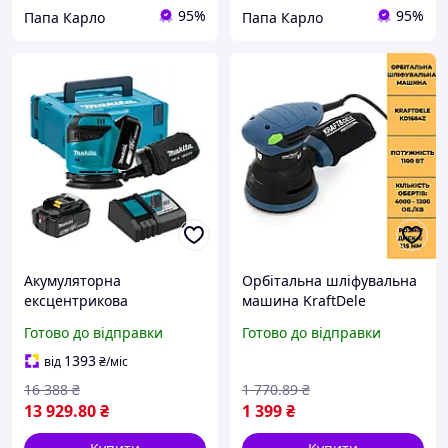
95%
95%
Папа Карло
Папа Карло
Акумуляторна
Орбітальна шліфувальна
ексцентрикова
машина KraftDele
(орбітальна) шліфувальна
KD1684Z потужність 1100
Готово до відправки
Готово до відправки
машина Makita
Вт інструмент для
DBO180RTJ (кейс, 2*Акб
шліфування поверхонь
1393
від
₴
/міс
5Ah, З/П) Нова!
16 388
₴
1 770
.89
₴
13 929
.80
₴
1 399
₴