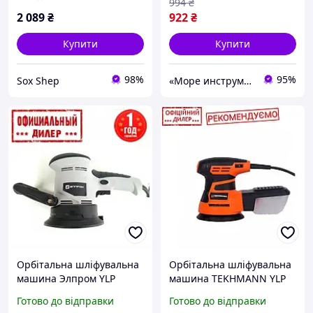
994
₴
2 089
₴
922
₴
Купити
Купити
98%
95%
Sox Shep
«Море инструментов»
Орбітальна шліфувальна
Орбітальна шліфувальна
машина Элпром YLP
машина TEKHMANN YLP
ЭОШМ-125
TOS-1245 (450 Вт, 125 мм)
Готово до відправки
Готово до відправки
електрична мережева