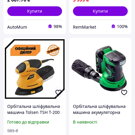
Купити
Купити
98%
100%
AutoMum
RemMarket
Орбітальна шліфувальна
Орбітальна шліфувальна
машина Tolsen TSH Т-200
машина акумуляторна
(200 Вт, 140х140х90 мм)
APRO OS-20, 125, без АКБ
Готово до відправки
В наявності
985
₴