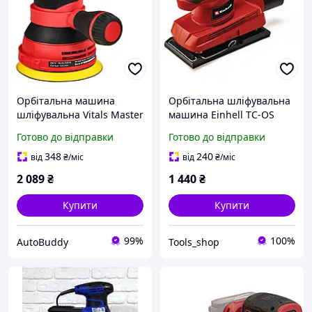
Орбітальна машина
Орбітальна шліфувальна
шліфувальна Vitals Master
машина Einhell TC-OS
Os 30125Sv
1520
Готово до відправки
Готово до відправки
Ексцентрикова
потужність 300 Вт
348
240
від
₴
/міс
від
₴
/міс
2 089
₴
1 440
₴
Купити
Купити
99%
100%
AutoBuddy
Tools_shop