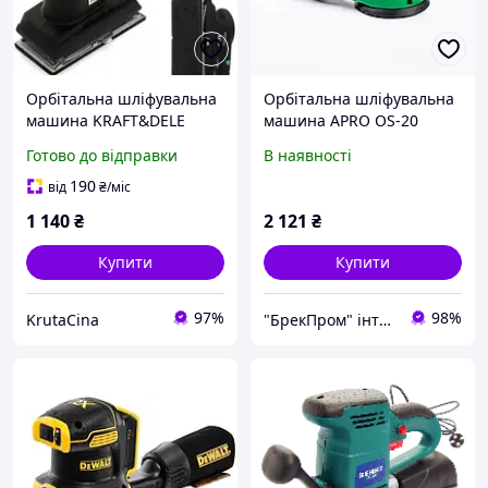
Орбітальна шліфувальна
Орбітальна шліфувальна
машина KRAFT&DELE
машина APRO OS-20
KD1676-Z потужністю 450
Готово до відправки
В наявності
Вт Польща
190
від
₴
/міс
1 140
₴
2 121
₴
Купити
Купити
97%
98%
KrutaCina
"БрекПром" інтернет-магазин електроінструменту, продаж, ремонт, обслуговування